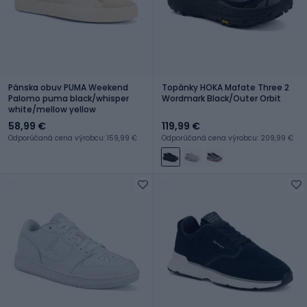
Pánska obuv PUMA Weekend
Topánky HOKA Mafate Three 2
Palomo puma black/whisper
Wordmark Black/Outer Orbit
white/mellow yellow
58,99 €
119,99 €
Odporúčaná cena výrobcu: 159,99 €
Odporúčaná cena výrobcu: 209,99 €