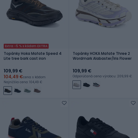
Extra -5 % s kódom EXTRA
Topánky Hoka Mafate Speed 4
Topánky HOKA Mafate Three 2
Lite tree bark cast iron
Wordmark Alabaster/Iris Flower
109,99 €
109,99 €
104,49 €
Odporúčaná cena výrobcu: 209,99 €
cena s kódom
Najnižšia cena: 104,49 €