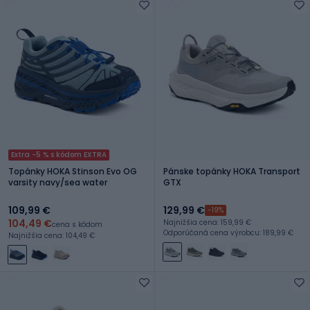
Extra -5 % s kódom EXTRA
Topánky HOKA Stinson Evo OG
Pánske topánky HOKA Transport
varsity navy/sea water
GTX
109,99 €
129,99 €
-19%
104,49 €
Najnižšia cena: 159,99 €
cena s kódom
Odporúčaná cena výrobcu: 189,99 €
Najnižšia cena: 104,49 €