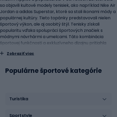
sa objavili kultové modely tenisiek, ako napríklad Nike Air
Jordan a adidas Superstar, ktoré sa stali ikonami módy a
populárnej kultúry. Tieto topánky predstavovali nielen
športový výkon, ale aj osobitý štýl. Tenisky získali
popularitu vďaka spolupráci športových značiek s
módnymi návrhármi a umelcami. Táto kombinácia
športovej funkčnosti a exkluzívneho dizajnu pritiahla
pozornosť módnych znalcov. Okrem toho sa v
Zobraziť viac
posledných rokoch čoraz viac značiek zameriava na
vytváranie ekologických a recyklovaných verzií tenisiek,
čo pomáha znižovať vplyv obuvníckeho priemyslu na
Populárne športové kategórie
životné prostredie. kľúčové vlastnosti tenisiek Tenisky sú
známe svojím pohodlím a všestrannosťou. Zvyčajne
majú mäkkú stielku, dobre odpruženú podrážku a
primeranú oporu chodidla. Kvalitná podrážka a stielka
Turistika
zabezpečujú mäkkú chôdzu, čo je dôležité, najmä ak
trávite na nohách dlhé hodiny. Dnešné pánske tenisky
často obsahujú pokročilé technológie, ako sú
Sportstyle