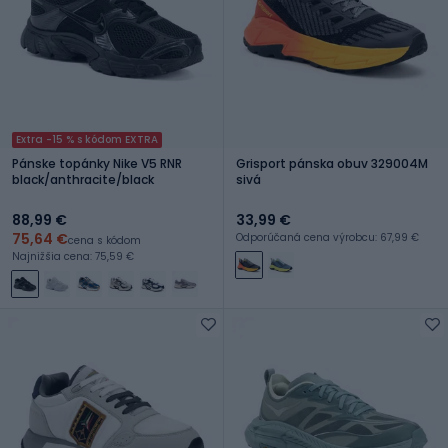
Extra -15 % s kódom EXTRA
Pánske topánky Nike V5 RNR
Grisport pánska obuv 329004M
black/anthracite/black
sivá
88,99 €
33,99 €
75,64 €
Odporúčaná cena výrobcu: 67,99 €
cena s kódom
Najnižšia cena: 75,59 €