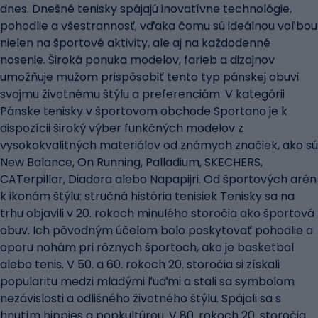
dnes. Dnešné tenisky spájajú inovatívne technológie,
pohodlie a všestrannosť, vďaka čomu sú ideálnou voľbou
nielen na športové aktivity, ale aj na každodenné
nosenie. Široká ponuka modelov, farieb a dizajnov
umožňuje mužom prispôsobiť tento typ pánskej obuvi
svojmu životnému štýlu a preferenciám. V kategórii
Pánske tenisky v športovom obchode Sportano je k
dispozícii široký výber funkčných modelov z
vysokokvalitných materiálov od známych značiek, ako sú
New Balance, On Running, Palladium, SKECHERS,
CATerpillar, Diadora alebo Napapijri. Od športových arén
k ikonám štýlu: stručná história tenisiek Tenisky sa na
trhu objavili v 20. rokoch minulého storočia ako športová
obuv. Ich pôvodným účelom bolo poskytovať pohodlie a
oporu nohám pri rôznych športoch, ako je basketbal
alebo tenis. V 50. a 60. rokoch 20. storočia si získali
popularitu medzi mladými ľuďmi a stali sa symbolom
nezávislosti a odlišného životného štýlu. Spájali sa s
hnutím hippies a popkultúrou. V 80. rokoch 20. storočia