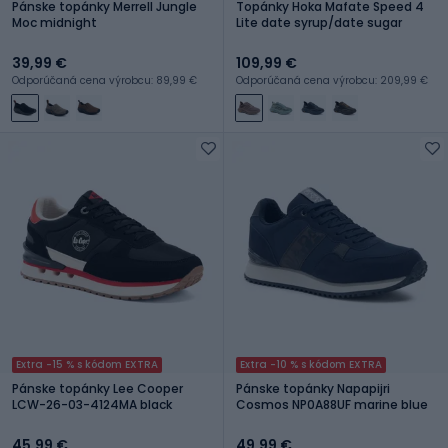
Pánske topánky Merrell Jungle
Topánky Hoka Mafate Speed 4
Moc midnight
Lite date syrup/date sugar
39,99 €
109,99 €
Odporúčaná cena výrobcu: 89,99 €
Odporúčaná cena výrobcu: 209,99 €
Extra -15 % s kódom EXTRA
Extra -10 % s kódom EXTRA
Pánske topánky Lee Cooper
Pánske topánky Napapijri
LCW-26-03-4124MA black
Cosmos NP0A88UF marine blue
45,99 €
49,99 €