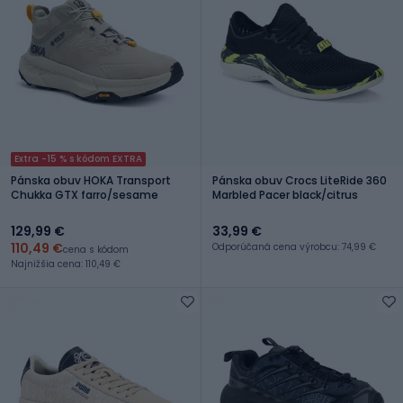
Extra -15 % s kódom EXTRA
Pánska obuv HOKA Transport
Pánska obuv Crocs LiteRide 360
Chukka GTX farro/sesame
Marbled Pacer black/citrus
129,99 €
33,99 €
110,49 €
Odporúčaná cena výrobcu: 74,99 €
cena s kódom
Najnižšia cena: 110,49 €