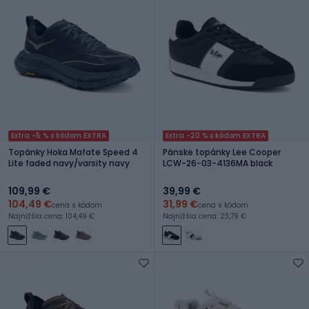
Extra -5 % s kódom EXTRA
Extra -20 % s kódom EXTRA
Topánky Hoka Mafate Speed 4
Pánske topánky Lee Cooper
Lite faded navy/varsity navy
LCW-26-03-4136MA black
109,99 €
39,99 €
104,49 €
31,99 €
cena s kódom
cena s kódom
Najnižšia cena: 104,49 €
Najnižšia cena: 23,79 €