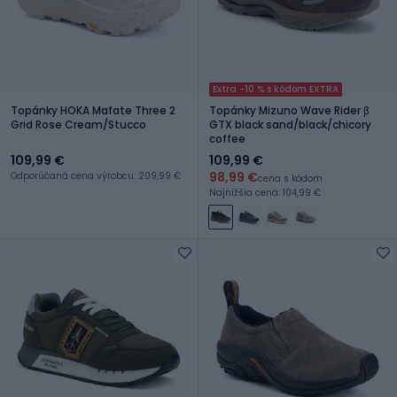
Extra -10 % s kódom EXTRA
Topánky HOKA Mafate Three 2
Topánky Mizuno Wave Rider β
Grid Rose Cream/Stucco
GTX black sand/black/chicory
coffee
109,99 €
109,99 €
98,99 €
Odporúčaná cena výrobcu: 209,99 €
cena s kódom
Najnižšia cena: 104,99 €