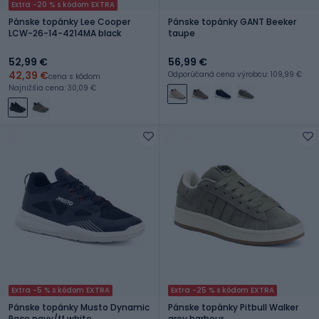
Extra -20 % s kódom EXTRA
Pánske topánky Lee Cooper
Pánske topánky GANT Beeker
LCW-26-14-4214MA black
taupe
52,99 €
56,99 €
42,39 €
Odporúčaná cena výrobcu: 109,99 €
cena s kódom
Najnižšia cena: 30,09 €
Extra -5 % s kódom EXTRA
Extra -25 % s kódom EXTRA
Pánske topánky Musto Dynamic
Pánske topánky Pitbull Walker
Race navy/ff white
grey harbour