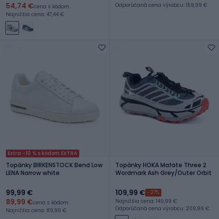
54,74 €
Odporúčaná cena výrobcu: 159,99 €
cena s kódom
Najnižšia cena: 47,44 €
Extra -10 % s kódom EXTRA
Topánky BIRKENSTOCK Bend Low
Topánky HOKA Mafate Three 2
LENA Narrow white
Wordmark Ash Grey/Outer Orbit
99,99 €
109,99 €
-27%
89,99 €
Najnižšia cena: 149,99 €
cena s kódom
Odporúčaná cena výrobcu: 209,99 €
Najnižšia cena: 89,99 €