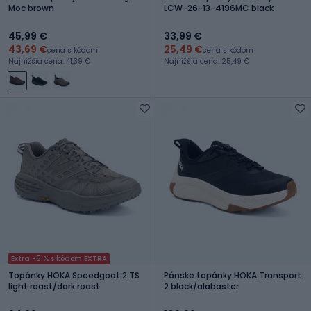
Moc brown
LCW-26-13-4196MC black
45,99 €
33,99 €
43,69 €
25,49 €
cena s kódom
cena s kódom
Najnižšia cena: 41,39 €
Najnižšia cena: 25,49 €
Extra -5 % s kódom EXTRA
Topánky HOKA Speedgoat 2 TS
Pánske topánky HOKA Transport
light roast/dark roast
2 black/alabaster