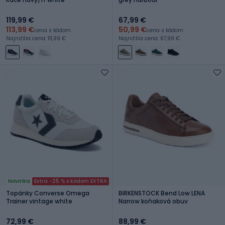
119,99 €
67,99 €
113,99 €
50,99 €
cena s kódom
cena s kódom
Najnižšia cena: 111,99 €
Najnižšia cena: 67,99 €
Novinka
Extra -25 % s kódom EXTRA
Topánky Converse Omega
BIRKENSTOCK Bend Low LENA
Trainer vintage white
Narrow koňaková obuv
72,99 €
88,99 €