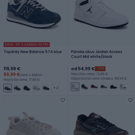
Extra -25 % s kódom EXTRA
Topánky New Balance 574 blue
Pánska obuv Jordan Access
Court Mid white/black
119,99 €
od 54,99 €
-25%
89,99 €
Najnižšia cena: 72,99 €
cena s kódom
Odporúčaná cena výrobcu: 88,99 €
Najnižšia cena: 77,99 €
+ 2