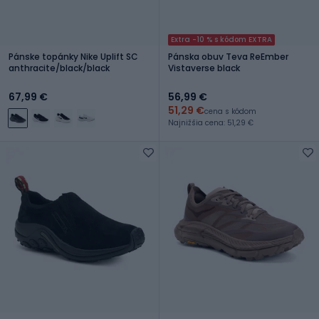
Extra -10 % s kódom EXTRA
Pánske topánky Nike Uplift SC
Pánska obuv Teva ReEmber
anthracite/black/black
Vistaverse black
67,99 €
56,99 €
51,29 €
cena s kódom
Najnižšia cena: 51,29 €