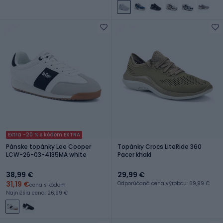
Extra -20 % s kódom EXTRA
Pánske topánky Lee Cooper
Topánky Crocs LiteRide 360
LCW-26-03-4135MA white
Pacer khaki
38,99 €
29,99 €
31,19 €
Odporúčaná cena výrobcu: 69,99 €
cena s kódom
Najnižšia cena: 26,99 €