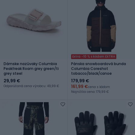
Extra -10 % s kódom EXTRA
Dámske nazúvaky Columbia
Pánska snowboardová bunda
Peakfreak Roam grey green/ti
Columbia Coreshot
grey steel
tobacco/black/canoe
29,99 €
179,99 €
161,99 €
Odporúčaná cena výrobcu: 49,99 €
cena s kódom
Najnižšia cena: 179,99 €