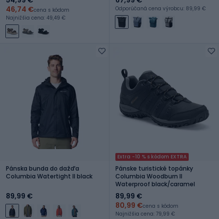
46,74 €
Odporúčaná cena výrobcu: 89,99 €
cena s kódom
Najnižšia cena: 49,49 €
Extra -10 % s kódom EXTRA
Pánska bunda do dažďa
Pánske turistické topánky
Columbia Watertight II black
Columbia Woodburn II
Waterproof black/caramel
89,99 €
89,99 €
80,99 €
cena s kódom
Najnižšia cena: 79,99 €