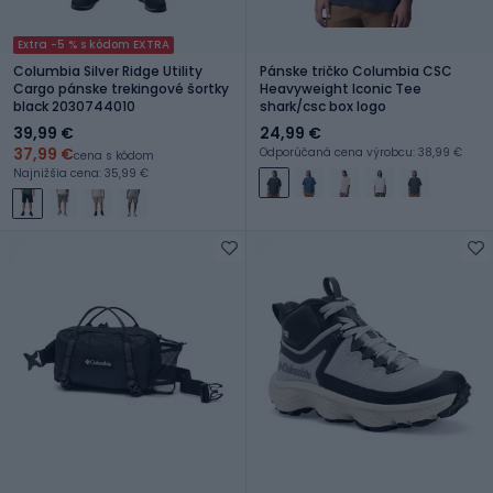
Extra -5 % s kódom EXTRA
Columbia Silver Ridge Utility
Pánske tričko Columbia CSC
Cargo pánske trekingové šortky
Heavyweight Iconic Tee
black 2030744010
shark/csc box logo
39,99 €
24,99 €
37,99 €
Odporúčaná cena výrobcu: 38,99 €
cena s kódom
Najnižšia cena: 35,99 €