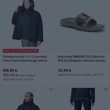
Extra -5 % s kódom EXTRA
Pánska bunda 3 v 1 Columbia
Nazúvaky BIRKENSTOCK Boston
Point Park Interchange čierna
SFB LEOI Regular tabacco brown
189,99 €
33,99 €
180,49 €
Odporúčaná cena výrobcu: 49,99 €
cena s kódom
Najnižšia cena: 170,99 €