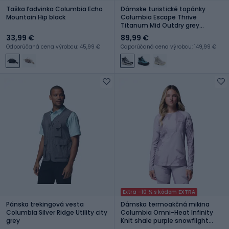
Taška ľadvinka Columbia Echo
Dámske turistické topánky
Mountain Hip black
Columbia Escape Thrive
Titanum Mid Outdry grey
ice/dark grey
33,99 €
89,99 €
Odporúčaná cena výrobcu: 45,99 €
Odporúčaná cena výrobcu: 149,99 €
Extra -10 % s kódom EXTRA
Pánska trekingová vesta
Dámska termoakčná mikina
Columbia Silver Ridge Utility city
Columbia Omni-Heat Infinity
grey
Knit shale purple snowflight
tonal