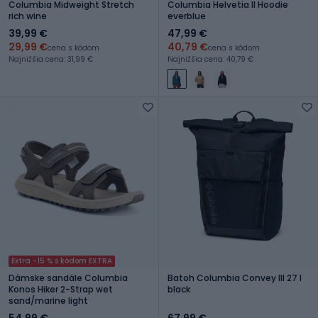
Columbia Midweight Stretch
Columbia Helvetia II Hoodie
rich wine
everblue
39,99 €
47,99 €
29,99 €
40,79 €
cena s kódom
cena s kódom
Najnižšia cena: 31,99 €
Najnižšia cena: 40,79 €
Extra -15 % s kódom EXTRA
Dámske sandále Columbia
Batoh Columbia Convey III 27 l
Konos Hiker 2-Strap wet
black
sand/marine light
54,99 €
67,99 €