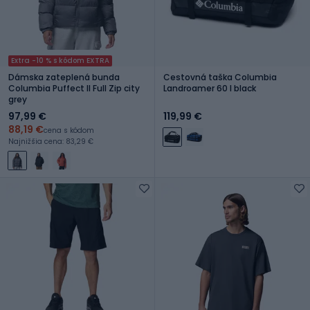
Extra -10 % s kódom EXTRA
Dámska zateplená bunda
Cestovná taška Columbia
Columbia Puffect II Full Zip city
Landroamer 60 l black
grey
97,99 €
119,99 €
88,19 €
cena s kódom
Najnižšia cena: 83,29 €