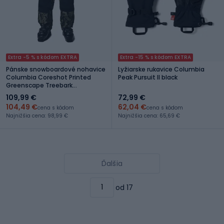
Extra -5 % s kódom EXTRA
Extra -15 % s kódom EXTRA
Pánske snowboardové nohavice
Lyžiarske rukavice Columbia
Columbia Coreshot Printed
Peak Pursuit II black
Greenscape Treebark
Print/Black
109,99 €
72,99 €
104,49 €
62,04 €
cena s kódom
cena s kódom
Najnižšia cena: 98,99 €
Najnižšia cena: 65,69 €
Ďalšia
od 17