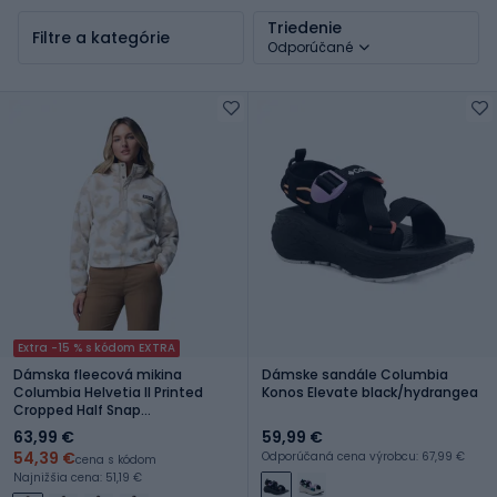
Triedenie
Filtre a kategórie
Odporúčané
Extra -15 % s kódom EXTRA
Dámska fleecová mikina
Dámske sandále Columbia
Columbia Helvetia II Printed
Konos Elevate black/hydrangea
Cropped Half Snap
seasalt/sprayflower
63,99 €
59,99 €
54,39 €
Odporúčaná cena výrobcu: 67,99 €
cena s kódom
Najnižšia cena: 51,19 €