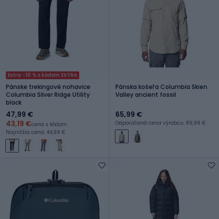
Extra -10 % s kódom EXTRA
Pánske trekingové nohavice
Pánska košeľa Columbia Skien
Columbia Silver Ridge Utility
Valley ancient fossil
black
47,99 €
65,99 €
43,19 €
Odporúčaná cena výrobcu: 89,99 €
cena s kódom
Najnižšia cena: 44,99 €