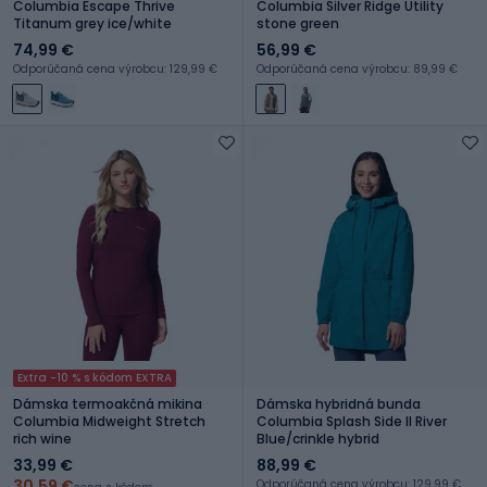
Columbia Escape Thrive
Columbia Silver Ridge Utility
Titanum grey ice/white
stone green
74,99 €
56,99 €
Odporúčaná cena výrobcu: 129,99 €
Odporúčaná cena výrobcu: 89,99 €
Extra -10 % s kódom EXTRA
Dámska termoakčná mikina
Dámska hybridná bunda
Columbia Midweight Stretch
Columbia Splash Side II River
rich wine
Blue/crinkle hybrid
33,99 €
88,99 €
30,59 €
Odporúčaná cena výrobcu: 129,99 €