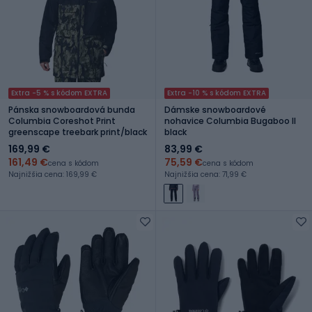
Extra -5 % s kódom EXTRA
Extra -10 % s kódom EXTRA
Pánska snowboardová bunda
Dámske snowboardové
Columbia Coreshot Print
nohavice Columbia Bugaboo II
greenscape treebark print/black
black
169,99 €
83,99 €
161,49 €
75,59 €
cena s kódom
cena s kódom
Najnižšia cena: 169,99 €
Najnižšia cena: 71,99 €