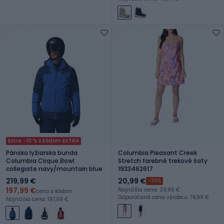
Extra -10 % s kódom EXTRA
Pánska lyžiarska bunda
Columbia Pleasant Creek
Columbia Cirque Bowl
Stretch farebné trekové šaty
collegiate navy/mountain blue
1933462617
219,99 €
20,99 €
-30%
197,99 €
Najnižšia cena: 29,99 €
cena s kódom
Odporúčaná cena výrobcu: 74,99 €
Najnižšia cena: 197,99 €