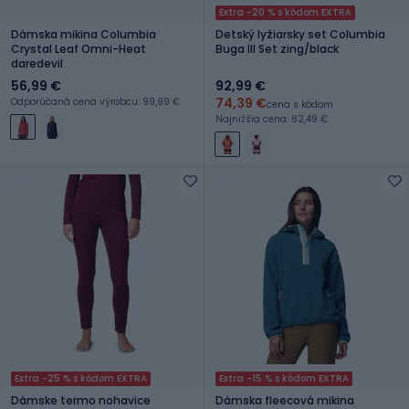
Extra -20 % s kódom EXTRA
Dámska mikina Columbia
Detský lyžiarsky set Columbia
Crystal Leaf Omni-Heat
Buga III Set zing/black
daredevil
56,99 €
92,99 €
74,39 €
Odporúčaná cena výrobcu: 99,99 €
cena s kódom
Najnižšia cena: 82,49 €
Extra -25 % s kódom EXTRA
Extra -15 % s kódom EXTRA
Dámske termo nohavice
Dámska fleecová mikina