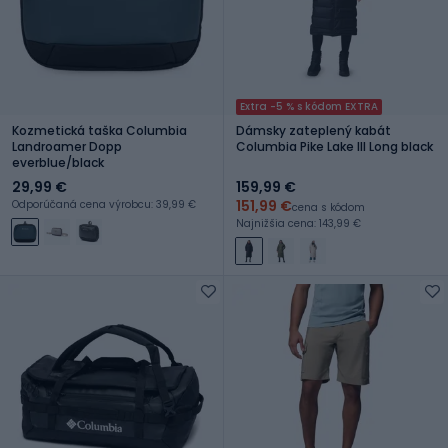
Extra -5 % s kódom EXTRA
Kozmetická taška Columbia
Dámsky zateplený kabát
Landroamer Dopp
Columbia Pike Lake III Long black
everblue/black
29,99 €
159,99 €
151,99 €
Odporúčaná cena výrobcu: 39,99 €
cena s kódom
Najnižšia cena: 143,99 €