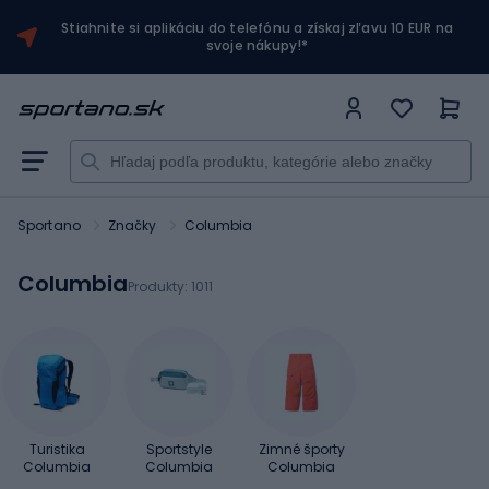
Stiahnite si aplikáciu do telefónu a získaj zľavu 10 EUR na
svoje nákupy!*
Sportano
Značky
Columbia
Columbia
Produkty:
1011
Turistika
Sportstyle
Zimné športy
Columbia
Columbia
Columbia