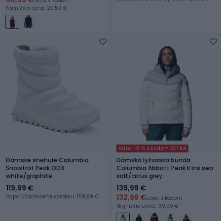
cena s kódom
Najnižšia cena: 29,59 €
Extra -5 % s kódom EXTRA
Dámske snehule Columbia
Dámska lyžiarska bunda
Snowtrot Peak ODX
Columbia Abbott Peak II Ins sea
white/graphite
salt/cirrus grey
119,99 €
139,99 €
132,99 €
Odporúčaná cena výrobcu: 159,99 €
cena s kódom
Najnižšia cena: 139,99 €