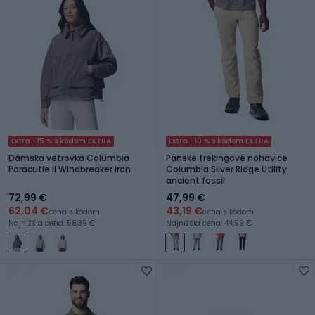
Extra -15 % s kódom EXTRA
Extra -10 % s kódom EXTRA
Dámska vetrovka Columbia
Pánske trekingové nohavice
Paracutie II Windbreaker iron
Columbia Silver Ridge Utility
ancient fossil
72,99 €
47,99 €
62,04 €
43,19 €
cena s kódom
cena s kódom
Najnižšia cena: 58,39 €
Najnižšia cena: 44,99 €