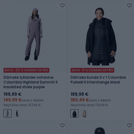
Extra -25 % s kódom EXTRA
Extra -5 % s kódom EXTRA
Dámske lyžiarske nohavice
Dámska bunda 3 v 1 Columbia
Columbia Highland Summit II
Pulaski II Interchange black
Insulated shale purple
199,99 €
189,99 €
149,99 €
180,49 €
cena s kódom
cena s kódom
Najnižšia cena: 157,49 €
Najnižšia cena: 170,99 €