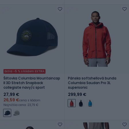
Extra -5 % s kódom EXTRA
Šiltovka Columbia Mountaincap
Pánska softshellová bunda
II 3D Stretch Snapback
Columbia Saudan Pro 3L
collegiate navy/c sport
supersonic
27,99 €
299,99 €
26,59 €
cena s kódom
Najnižšia cena: 23,79 €