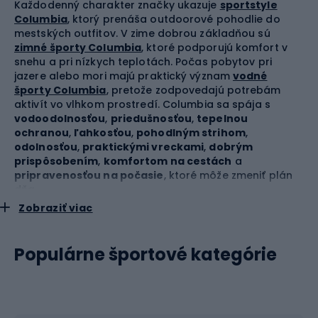
Každodenný charakter značky ukazuje
sportstyle
Columbia
, ktorý prenáša outdoorové pohodlie do
mestských outfitov. V zime dobrou základňou sú
zimné športy Columbia
, ktoré podporujú komfort v
snehu a pri nízkych teplotách. Počas pobytov pri
jazere alebo mori majú praktický význam
vodné
športy Columbia
, pretože zodpovedajú potrebám
aktivít vo vlhkom prostredí. Columbia sa spája s
vodoodolnosťou
,
priedušnosťou
,
tepelnou
ochranou
,
ľahkosťou
,
pohodlným strihom
,
odolnosťou
,
praktickými vreckami
,
dobrým
prispôsobením
,
komfortom na cestách
a
pripravenosťou na počasie
, ktoré môže zmeniť plán
dňa.
Zobraziť viac
Turistika Columbia pre ľudí, ktorí radi
idú ďalej
Populárne športové kategórie
Turistika Columbia
odpovedá potrebám ľudí, ktorí
hľadajú pohodlné oblečenie a obuv na trasu, kemping,
víkend mimo mesta alebo dlhšiu cestu. V teréne je
najdôležitejšie, aby výbava pracovala spolu s telom a