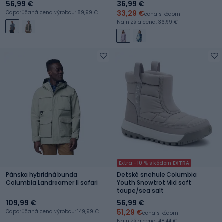
56,99 €
36,99 €
33,29 €
Odporúčaná cena výrobcu: 89,99 €
cena s kódom
Najnižšia cena: 36,99 €
Extra -10 % s kódom EXTRA
Pánska hybridná bunda
Detské snehule Columbia
Columbia Landroamer II safari
Youth Snowtrot Mid soft
taupe/sea salt
109,99 €
56,99 €
51,29 €
Odporúčaná cena výrobcu: 149,99 €
cena s kódom
Najnižšia cena: 48,44 €