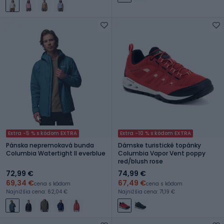
Extra -5 % s kódom EXTRA
Extra -10 % s kódom EXTRA
Pánska nepremokavá bunda
Dámske turistické topánky
Columbia Watertight II everblue
Columbia Vapor Vent poppy
red/blush rose
72,99 €
74,99 €
69,34 €
67,49 €
cena s kódom
cena s kódom
Najnižšia cena: 62,04 €
Najnižšia cena: 71,19 €