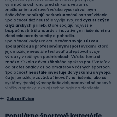
výnimočnú ochranu pred slnkom, vetrom a
znečistením a zároveň vďaka vysokokvalitným
šošovkám ponúkajú bezkonkurenčnú ostrosť videnia.
Spoločnosť tiež neustále vyvíja svoj rad
cyklistických
a lyžiarskych
prilieb,
ktoré spájajú najvyššie
bezpečnostné štandardy s inovatívnymi riešeniami na
zlepšenie aerodynamiky a pohodlia.
Spoločnosť Rudy Project je známa svojou
úzkou
spoluprácou s profesionálnymi športovcami,
ktorá
jej umožňuje neustále testovať a zlepšovať svoje
výrobky v reálnych podmienkach. Vďaka tomu si
značka získala dôveru širokého spektra používateľov,
od profesionálov až po amatérov v rôznych športoch.
Spoločnosť
neustále investuje do výskumu a vývoja,
čo jej umožňuje zavádzať inovatívne riešenia, ako sú
systémy rýchlej výmeny šošoviek, nastaviteľné nosové
vložky a spánky, ako aj technológie na zlepšenie
odolnosti proti poškriabaniu a zabránenie
zahmlievaniu.
Zobraziť viac
Záväzok spoločnosti Rudy Project
voči športu
sa
prejavuje nielen výrobou vysokokvalitného vybavenia,
ale aj podporou športovcov a športových podujatí na
Populárne športové kategórie