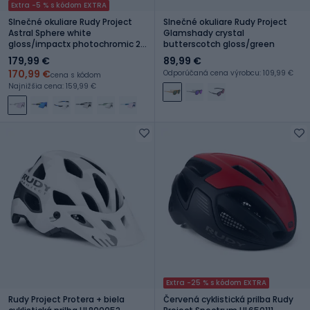
Extra -5 % s kódom EXTRA
Slnečné okuliare Rudy Project
Slnečné okuliare Rudy Project
Astral Sphere white
Glamshady crystal
gloss/impactx photochromic 2
butterscotch gloss/green
laser purple
179,99 €
89,99 €
170,99 €
Odporúčaná cena výrobcu: 109,99 €
cena s kódom
Najnižšia cena: 159,99 €
Extra -25 % s kódom EXTRA
Rudy Project Protera + biela
Červená cyklistická prilba Rudy