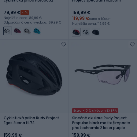
cyklistická prilba HL800052
Project Spectrum HL650111
79,99 €
159,99 €
-11%
119,99 €
Najnižšia cena: 89,99 €
cena s kódom
Odporúčaná cena výrobcu: 169,99 €
Najnižšia cena: 119,99 €
Extra -10 % s kódom EXTRA
Cyklistická prilba Rudy Project
Slnečné okuliare Rudy Project
Egos čierna HL78
Propulse black matte/impactx
photochromic 2 laser purple
159,99 €
159,99 €