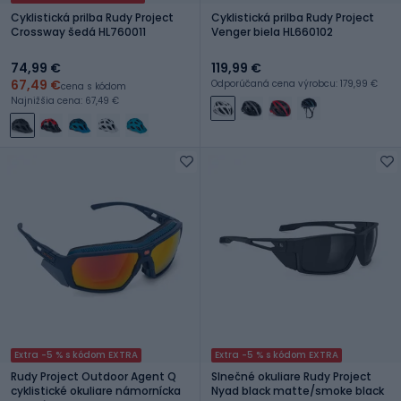
Cyklistická prilba Rudy Project
Cyklistická prilba Rudy Project
Crossway šedá HL760011
Venger biela HL660102
74,99 €
119,99 €
67,49 €
Odporúčaná cena výrobcu: 179,99 €
cena s kódom
Najnižšia cena: 67,49 €
Extra -5 % s kódom EXTRA
Extra -5 % s kódom EXTRA
Rudy Project Outdoor Agent Q
Slnečné okuliare Rudy Project
cyklistické okuliare námornícka
Nyad black matte/smoke black