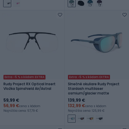
Extra -5 % s kódom EXTRA
Extra -5 % s kódom EXTRA
Rudy Project RX Optical Insert
Slnečné okuliare Rudy Project
Vložka Spinshield Air/Astral
Stardash multilaser
osmium/glacier matte
59,99 €
139,99 €
56,99 €
132,99 €
cena s kódom
cena s kódom
Najnižšia cena: 57,79 €
Najnižšia cena: 125,99 €