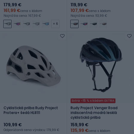
179,99 €
119,99 €
161,99 €
107,99 €
cena s kódom
cena s kódom
Najnižšia cena: 167,99 €
Najnižšia cena: 113,99 €
+ 6
Extra -15 % s kódom EXTRA
Cyklistická prilba Rudy Project
Rudy Project Venger Road
Protera+ šedá HL8111
iridiscentná modrá lesklá
cyklistická prilba
109,99 €
159,99 €
135,99 €
Odporúčaná cena výrobcu: 179,99 €
cena s kódom