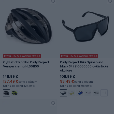
Extra -15 % s kódom EXTRA
Extra -15 % s kódom EXTRA
Cyklistická prilba Rudy Project
Rudy Project Bike Spinshield
Venger čierna HL661100
black SP7210060000 cyklistické
okuliare
149,99 €
109,99 €
127,49 €
93,49 €
cena s kódom
cena s kódom
Najnižšia cena: 127,49 €
Najnižšia cena: 98,99 €
+ 4