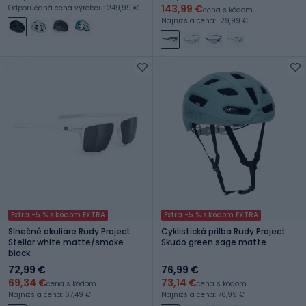
143,99 €
Odporúčaná cena výrobcu: 249,99 €
cena s kódom
Najnižšia cena: 129,99 €
Extra -5 % s kódom EXTRA
Extra -5 % s kódom EXTRA
Slnečné okuliare Rudy Project
Cyklistická prilba Rudy Project
Stellar white matte/smoke
Skudo green sage matte
black
72,99 €
76,99 €
69,34 €
73,14 €
cena s kódom
cena s kódom
Najnižšia cena: 67,49 €
Najnižšia cena: 76,99 €