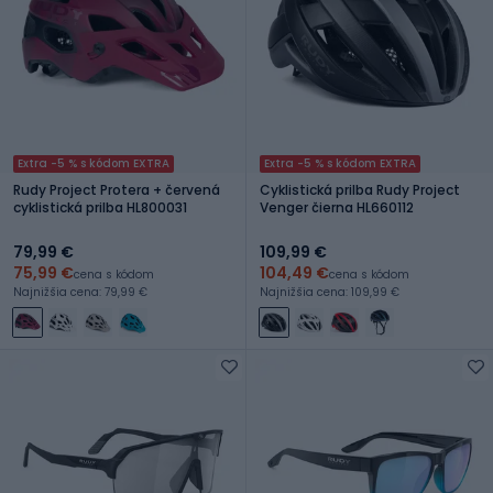
Extra -5 % s kódom EXTRA
Extra -5 % s kódom EXTRA
Rudy Project Protera + červená
Cyklistická prilba Rudy Project
cyklistická prilba HL800031
Venger čierna HL660112
79,99 €
109,99 €
75,99 €
104,49 €
cena s kódom
cena s kódom
Najnižšia cena: 79,99 €
Najnižšia cena: 109,99 €