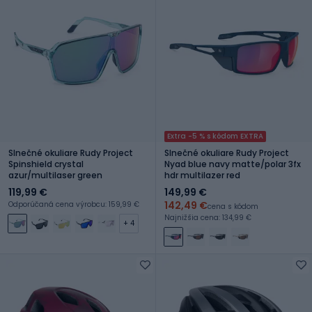
Extra -5 % s kódom EXTRA
Slnečné okuliare Rudy Project
Slnečné okuliare Rudy Project
Spinshield crystal
Nyad blue navy matte/polar 3fx
azur/multilaser green
hdr multilazer red
119,99 €
149,99 €
142,49 €
Odporúčaná cena výrobcu: 159,99 €
cena s kódom
Najnižšia cena: 134,99 €
+ 4