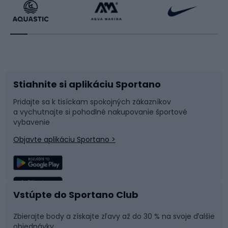
Beh
Raketové športy
Bicykle
Cyklistická obuv
Stiahnite si aplikáciu Sportano
Príslušenstvo k bicyklom
Sane a kĺzačky
Pridajte sa k tisíckam spokojných zákazníkov
a vychutnajte si pohodlné nakupovanie športové
Časti bicyklov
Snowboard
vybavenie
Objavte aplikáciu Sportano >
Lezenie
Turistické oblečenie
Rybolov
Plávanie
Vstúpte do Sportano Club
Športová medicína
Tímové športy
Zbierajte body a získajte zľavy až do 30 % na svoje ďalšie
objednávky