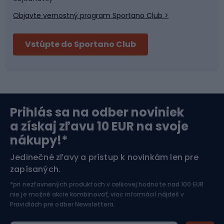
Objavte vernostný program Sportano Club >
Bushcraft
Fitness a posilňovňa
Vstúpte do Sportano Club
Bikepacking
Cyklistické prilby
Severská chôdza
Skitouring
Prihlás sa na odber noviniek
Orientačný beh
Lyžovanie
a získaj zľavu 10 EUR na svoje
nákupy!*
Športová elektronika
Jedinečné zľavy a prístup k novinkám len pre
zapísaných.
Jazdectvo
*pri nezľavnených produktoch v celkovej hodnote nad 100 EUR
nie je možné akcie kombinovať, viac informácií nájdeš v
Pravidlách pre odber Newslettera
.