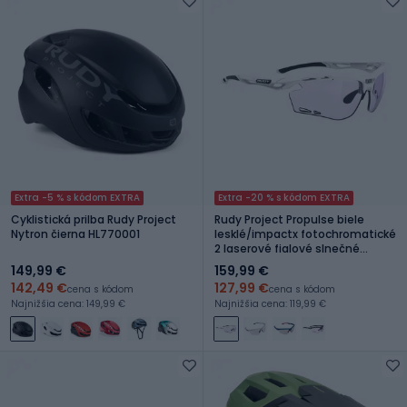
Extra -5 % s kódom EXTRA
Extra -20 % s kódom EXTRA
Cyklistická prilba Rudy Project
Rudy Project Propulse biele
Nytron čierna HL770001
lesklé/impactx fotochromatické
2 laserové fialové slnečné
okuliare
149,99 €
159,99 €
142,49 €
127,99 €
cena s kódom
cena s kódom
Najnižšia cena: 149,99 €
Najnižšia cena: 119,99 €