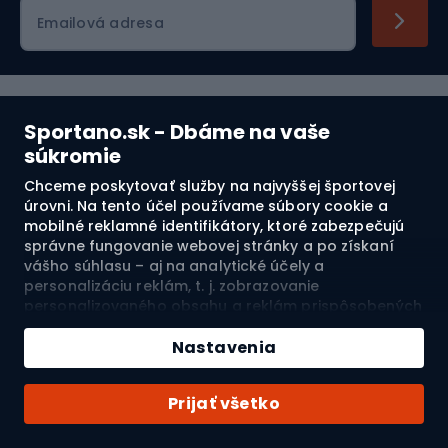
Emailová adresa
Nakupovanie
Sportano.sk - Dbáme na vaše
súkromie
Služby zákazníkom
Chceme poskytovať služby na najvyššej športovej
úrovni. Na tento účel používame súbory cookie a
Právne informácie
mobilné reklamné identifikátory, ktoré zabezpečujú
správne fungovanie webovej stránky a po získaní
O nás
vášho súhlasu – aj na analytické účely a
personalizáciu reklám, t. j. zobrazovanie
personalizovaného obsahu a reklám prispôsobených
Pozrite si naše recenzie
vašim záujmom a meranie ich účinnosti. Súbory
cookie a mobilné reklamné identifikátory môžu byť
Nastavenia
4.7
použité ako na personalizované, tak aj na
nepersonalizované reklamné aktivity – v závislosti od
Prijať všetko
vášho súhlasu. Ak kliknete na „Prijmúť všetko“,
Doprava do:
SK
vyjadríte súhlas so spracovaním vašich osobných
údajov spoločnosťou SPORTANO.COM Sp. z o.o. a jej