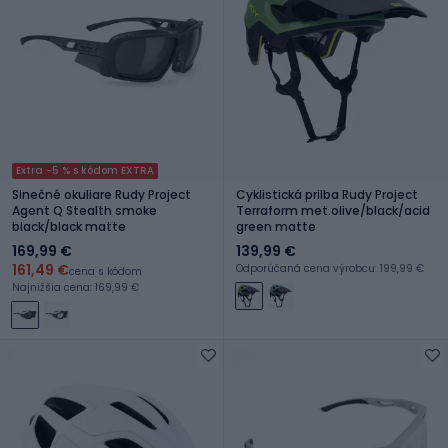
Extra -5 % s kódom EXTRA
Slnečné okuliare Rudy Project
Cyklistická prilba Rudy Project
Agent Q Stealth smoke
Terraform met.olive/black/acid
black/black matte
green matte
169,99 €
139,99 €
161,49 €
Odporúčaná cena výrobcu: 199,99 €
cena s kódom
Najnižšia cena: 169,99 €