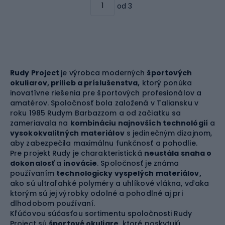
od 3
Rudy Project
je výrobca moderných
športových
okuliarov, prilieb a príslušenstva,
ktorý ponúka
inovatívne riešenia pre športových profesionálov a
amatérov. Spoločnosť bola založená v Taliansku v
roku 1985 Rudym Barbazzom a od začiatku sa
zameriavala na
kombináciu najnovších technológií
a
vysokokvalitných materiálov
s jedinečným dizajnom,
aby zabezpečila maximálnu funkčnosť a pohodlie.
Pre projekt Rudy je charakteristická
neustála snaha o
dokonalosť
a
inovácie
. Spoločnosť je známa
používaním
technologicky vyspelých materiálov,
ako sú ultraľahké polyméry a uhlíkové vlákna, vďaka
ktorým sú jej výrobky odolné a pohodlné aj pri
dlhodobom používaní.
Kľúčovou súčasťou sortimentu spoločnosti Rudy
Project sú
športové okuliare,
ktoré poskytujú