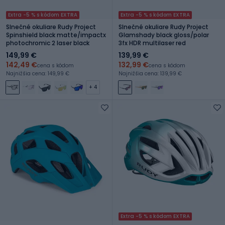
Extra -5 % s kódom EXTRA
Extra -5 % s kódom EXTRA
Slnečné okuliare Rudy Project
Slnečné okuliare Rudy Project
Spinshield black matte/impactx
Glamshady black gloss/polar
photochromic 2 laser black
3fx HDR multilaser red
149,99 €
139,99 €
142,49 €
132,99 €
cena s kódom
cena s kódom
Najnižšia cena: 149,99 €
Najnižšia cena: 139,99 €
+ 4
Extra -5 % s kódom EXTRA