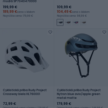
modrá SP7040470000
199,99 €
109,99 €
189,99 €
104,49 €
cena s kódom
cena s kódom
Najnižšia cena: 179,99 €
Najnižšia cena: 98,99 €
Cyklistická prilba Rudy Project
Cyklistická prilba Rudy Project
Crossway biela HL760001
Nytron blue avio/apple green
metal matte
72,99 €
179,99 €
Odporúčaná cena výrobcu: 129,99 €
Odporúčaná cena výrobcu: 249,99 €