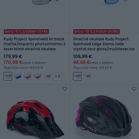
Extra -5 % s kódom EXTRA
Extra -10 % s kódom EXTRA
Rudy Project Spinshield Air black
Slnečné okuliare Rudy Project
matte/impactx photochromic 2
Spinhawk Edge čierna fade
laser black slnečné okuliare
crystal azur gloss/multilaser ice
179,99 €
109,99 €
170,99 €
98,99 €
cena s kódom
cena s kódom
Najnižšia cena: 169,99 €
Najnižšia cena: 104,49 €
+ 2