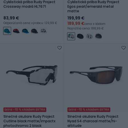
Cyklistická prilba Rudy Project
Cyklistická prilba Rudy Project
Crossway modrá HL7671
Egos pearl/emerald metal
matte
83,99 €
199,99 €
189,99 €
Odporúčaná cena výrobcu: 129,99 €
cena s kódom
Najnižšia cena: 188,99 €
Extra -10 % s kódom EXTRA
Extra -10 % s kódom EXTRA
Slnečné okuliare Rudy Project
Slnečné okuliare Rudy Project
Cutline black matte/impactx
Nyad S4 charcoal matte/hi-
photochromic 2 black
altitude