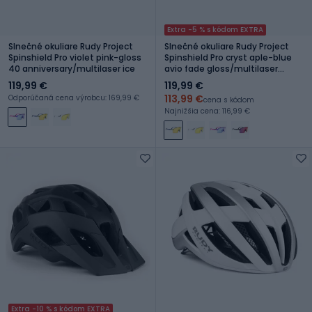
Extra -5 % s kódom EXTRA
Slnečné okuliare Rudy Project
Slnečné okuliare Rudy Project
Spinshield Pro violet pink-gloss
Spinshield Pro cryst aple-blue
40 anniversary/multilaser ice
avio fade gloss/multilaser
yellow
119,99 €
119,99 €
113,99 €
Odporúčaná cena výrobcu: 169,99 €
cena s kódom
Najnižšia cena: 116,99 €
Extra -10 % s kódom EXTRA