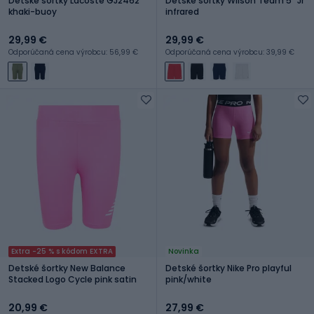
Detské šortky Lacoste GJ2462
Detské šortky Wilson Team 5” Jr
khaki-buoy
infrared
29,99 €
29,99 €
Odporúčaná cena výrobcu: 56,99 €
Odporúčaná cena výrobcu: 39,99 €
Extra -25 % s kódom EXTRA
Novinka
Detské šortky New Balance
Detské šortky Nike Pro playful
Stacked Logo Cycle pink satin
pink/white
20,99 €
27,99 €