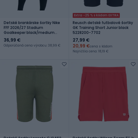
Extra -25 % s kódom EXTRA
Detské brankárske šortky Nike
Reusch detské futbalové šortky
FFF 2026/27 Stadium
GK Training Short Junior black
Goalkeeper black/medium
5228200-7702
ash/monarch/igloo
36,99 €
27,99 €
20,99 €
Odporúčaná cena výrobcu: 38,99 €
cena s kódom
Najnižšia cena: 18,19 €