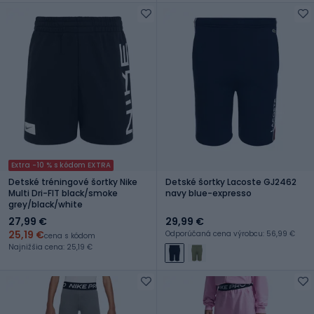
Extra -10 % s kódom EXTRA
Detské tréningové šortky Nike
Detské šortky Lacoste GJ2462
Multi Dri-FIT black/smoke
navy blue-expresso
grey/black/white
27,99 €
29,99 €
25,19 €
Odporúčaná cena výrobcu: 56,99 €
cena s kódom
Najnižšia cena: 25,19 €