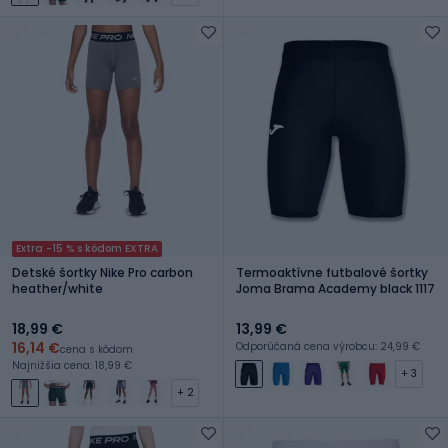
Extra -15 % s kódom EXTRA
Detské šortky Nike Pro carbon
Termoaktívne futbalové šortky
heather/white
Joma Brama Academy black 1117
18,99 €
13,99 €
16,14 €
Odporúčaná cena výrobcu: 24,99 €
cena s kódom
Najnižšia cena: 18,99 €
+ 3
+ 2