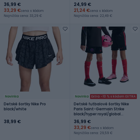
red/white/speed red
36,99 €
24,99 €
33,29 €
21,24 €
cena s kódom
cena s kódom
Najnižšia cena: 33,29 €
Najnižšia cena: 22,49 €
Novinka
Novinka
Extra -10 % s kódom EXTRA
Detské šortky Nike Pro
Detské futbalové šortky Nike
black/white
Paris Saint-Germain Strike
black/hyper royal/global
red/global red
38,99 €
36,99 €
33,29 €
cena s kódom
Najnižšia cena: 29,59 €