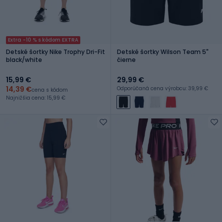
Extra -10 % s kódom EXTRA
Detské šortky Nike Trophy Dri-Fit
Detské šortky Wilson Team 5"
black/white
čierne
15,99 €
29,99 €
14,39 €
Odporúčaná cena výrobcu: 39,99 €
cena s kódom
Najnižšia cena: 15,99 €