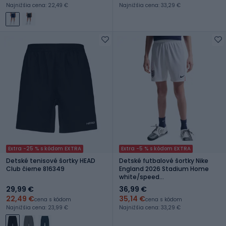
Najnižšia cena: 22,49 €
Najnižšia cena: 33,29 €
Extra -25 % s kódom EXTRA
Extra -5 % s kódom EXTRA
Detské tenisové šortky HEAD
Detské futbalové šortky Nike
Club čierne 816349
England 2026 Stadium Home
white/speed
red/obsidian/obsidian
29,99 €
36,99 €
22,49 €
35,14 €
cena s kódom
cena s kódom
Najnižšia cena: 23,99 €
Najnižšia cena: 33,29 €