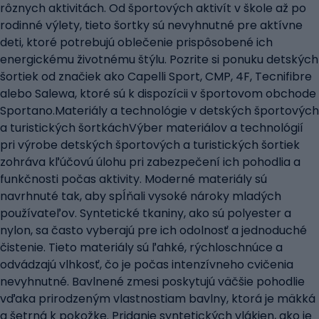
rôznych aktivitách. Od športových aktivít v škole až po
rodinné výlety, tieto šortky sú nevyhnutné pre aktívne
deti, ktoré potrebujú oblečenie prispôsobené ich
energickému životnému štýlu. Pozrite si ponuku detských
šortiek od značiek ako Capelli Sport, CMP, 4F, Tecnifibre
alebo Salewa, ktoré sú k dispozícii v športovom obchode
Sportano.Materiály a technológie v detských športových
a turistických šortkáchVýber materiálov a technológií
pri výrobe detských športových a turistických šortiek
zohráva kľúčovú úlohu pri zabezpečení ich pohodlia a
funkčnosti počas aktivity. Moderné materiály sú
navrhnuté tak, aby spĺňali vysoké nároky mladých
používateľov. Syntetické tkaniny, ako sú polyester a
nylon, sa často vyberajú pre ich odolnosť a jednoduché
čistenie. Tieto materiály sú ľahké, rýchloschnúce a
odvádzajú vlhkosť, čo je počas intenzívneho cvičenia
nevyhnutné. Bavlnené zmesi poskytujú väčšie pohodlie
vďaka prirodzeným vlastnostiam bavlny, ktorá je mäkká
a šetrná k pokožke. Pridanie syntetických vlákien, ako je