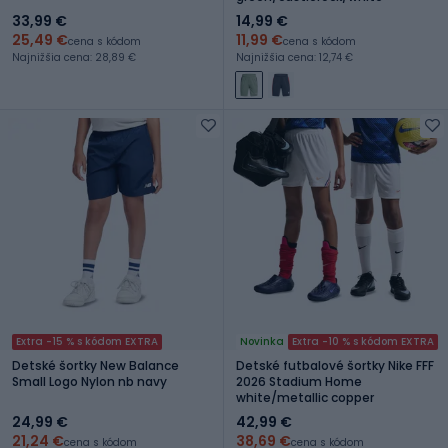
33,99 €
14,99 €
25,49 €
11,99 €
cena s kódom
cena s kódom
Najnižšia cena: 28,89 €
Najnižšia cena: 12,74 €
Extra -15 % s kódom EXTRA
Novinka
Extra -10 % s kódom EXTRA
Detské šortky New Balance
Detské futbalové šortky Nike FFF
Small Logo Nylon nb navy
2026 Stadium Home
white/metallic copper
24,99 €
42,99 €
21,24 €
38,69 €
cena s kódom
cena s kódom