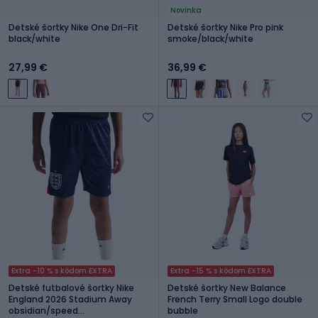
Novinka
Detské šortky Nike One Dri-Fit
Detské šortky Nike Pro pink
black/white
smoke/black/white
27,99 €
36,99 €
Extra -10 % s kódom EXTRA
Extra -15 % s kódom EXTRA
Detské futbalové šortky Nike
Detské šortky New Balance
England 2026 Stadium Away
French Terry Small Logo double
obsidian/speed
bubble