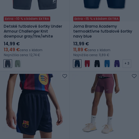
Extra -10 % s kódom EXTRA
Extra -15 % s kódom EXTRA
Detské futbalové šortky Under
Joma Brama Academy
Armour Challenger Knit
termoaktívne futbalové šortky
downpour gray/fire/white
navy blue
14,99 €
13,99 €
13,49 €
11,89 €
cena s kódom
cena s kódom
Najnižšia cena: 12,74 €
Najnižšia cena: 11,89 €
+ 3