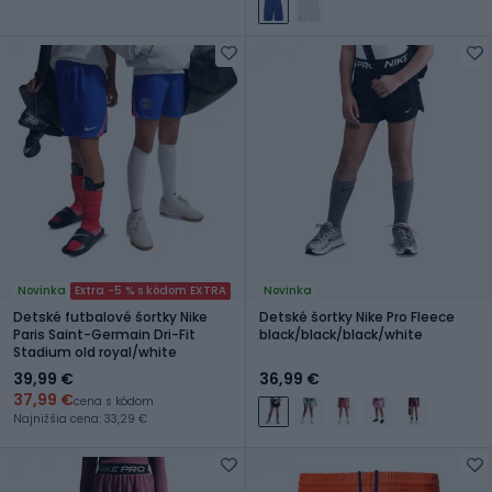
Novinka
Extra -5 % s kódom EXTRA
Novinka
Detské futbalové šortky Nike
Detské šortky Nike Pro Fleece
Paris Saint-Germain Dri-Fit
black/black/black/white
Stadium old royal/white
39,99 €
36,99 €
37,99 €
cena s kódom
Najnižšia cena: 33,29 €