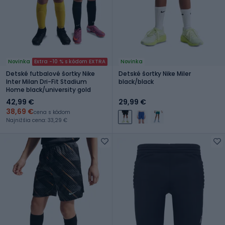
Novinka
Extra -10 % s kódom EXTRA
Novinka
Detské futbalové šortky Nike
Detské šortky Nike Miler
Inter Milan Dri-Fit Stadium
black/black
Home black/university gold
42,99 €
29,99 €
38,69 €
cena s kódom
Najnižšia cena: 33,29 €