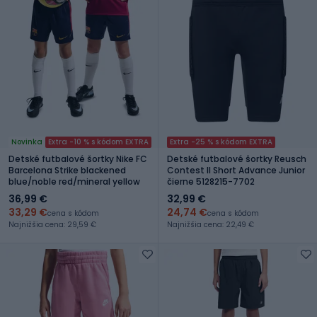
Novinka
Extra -10 % s kódom EXTRA
Extra -25 % s kódom EXTRA
Detské futbalové šortky Nike FC
Detské futbalové šortky Reusch
Barcelona Strike blackened
Contest II Short Advance Junior
blue/noble red/mineral yellow
čierne 5128215-7702
36,99 €
32,99 €
33,29 €
24,74 €
cena s kódom
cena s kódom
Najnižšia cena: 29,59 €
Najnižšia cena: 22,49 €