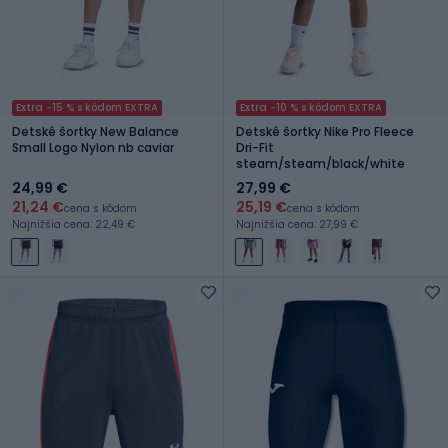
Extra -15 % s kódom EXTRA
Extra -10 % s kódom EXTRA
Detské šortky New Balance
Detské šortky Nike Pro Fleece
Small Logo Nylon nb caviar
Dri-Fit
steam/steam/black/white
24,99 €
27,99 €
21,24 €
25,19 €
cena s kódom
cena s kódom
Najnižšia cena: 22,49 €
Najnižšia cena: 27,99 €