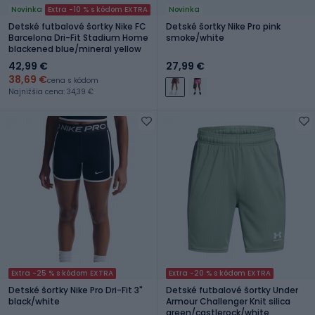
Novinka
Extra -10 % s kódom EXTRA
Novinka
Detské futbalové šortky Nike FC
Detské šortky Nike Pro pink
Barcelona Dri-Fit Stadium Home
smoke/white
blackened blue/mineral yellow
42,99 €
27,99 €
38,69 €
cena s kódom
Najnižšia cena: 34,39 €
Extra -25 % s kódom EXTRA
Extra -20 % s kódom EXTRA
Detské šortky Nike Pro Dri-Fit 3"
Detské futbalové šortky Under
black/white
Armour Challenger Knit silica
green/castlerock/white