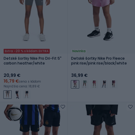
Extra -20 % s kódom EXTRA
Novinka
Detské šortky Nike Pro Dri-Fit 5"
Detské šortky Nike Pro Fleece
carbon heather/white
pink rise/pink rise/black/white
20,99 €
36,99 €
16,79 €
cena s kódom
Najnižšia cena: 18,89 €