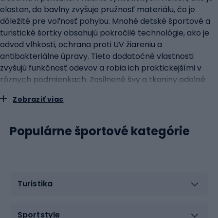
elastan, do bavlny zvyšuje pružnosť materiálu, čo je
dôležité pre voľnosť pohybu. Mnohé detské športové a
turistické šortky obsahujú pokročilé technológie, ako je
odvod vlhkosti, ochrana proti UV žiareniu a
antibakteriálne úpravy. Tieto dodatočné vlastnosti
zvyšujú funkčnosť odevov a robia ich praktickejšími v
rôznych podmienkach. Zosilnené švy a tkaniny odolné
voči opotrebovaniu v kritických oblastiach, ako je
Zobraziť viac
sedacia časť a kolená, sú dôležité pri turistických
šortkách, kde je nevyhnutná dodatočná odolnosť
vzhľadom na častý kontakt s rôznymi
Populárne športové kategórie
povrchmi.funkčnosť a pohodlie: kľúčové vlastnosti
detských šortiekFunkčnosť a pohodlie sú dva
najdôležitejšie aspekty, na ktoré by sa rodičia mali
zamerať pri výbere šortiek pre svoje deti. Dobre
Turistika
navrhnuté šortky môžu výrazne zvýšiť pôžitok a pohodlie
z fyzických aktivít. Flexibilita a voľnosť pohybu sú pri
športových a turistických šortkách nevyhnutné. Deti sú
Sportstyle