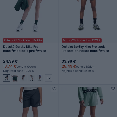
Extra -25 % s kódom EXTRA
Extra -25 % s kódom EXTRA
Detské šortky Nike Pro
Detské šortky Nike Pro Leak
black/med soft pink/white
Protection Period black/white
24,99 €
33,99 €
18,74 €
25,49 €
cena s kódom
cena s kódom
Najnižšia cena: 19,79 €
Najnižšia cena: 22,49 €
+ 2