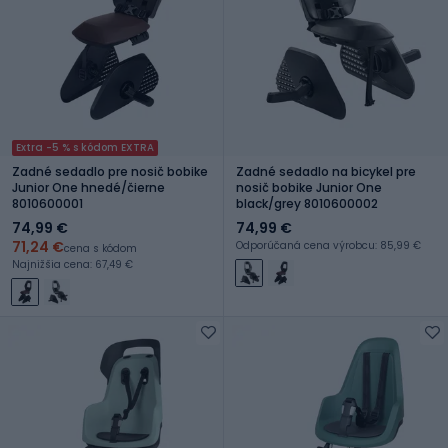
Extra -5 % s kódom EXTRA
Zadné sedadlo pre nosič bobike
Zadné sedadlo na bicykel pre
Junior One hnedé/čierne
nosič bobike Junior One
8010600001
black/grey 8010600002
74,99 €
74,99 €
71,24 €
Odporúčaná cena výrobcu: 85,99 €
cena s kódom
Najnižšia cena: 67,49 €