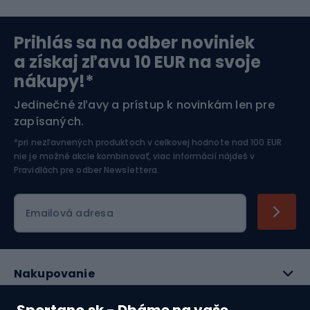
Severská chôdza
Skitouring
Prihlás sa na odber noviniek
Orientačný beh
Lyžovanie
a získaj zľavu 10 EUR na svoje
nákupy!*
Športová elektronika
Jedinečné zľavy a prístup k novinkám len pre
zapísaných.
Jazdectvo
*pri nezľavnených produktoch v celkovej hodnote nad 100 EUR
nie je možné akcie kombinovať, viac informácií nájdeš v
Pravidlách pre odber Newslettera
.
Emailová adresa
Nakupovanie
Služby zákazníkom