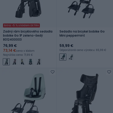
Extra -5 % s kódom EXTRA
Zadný rám bicyklového sedadla
Sedadlo na bicykel bobike Go
bobike Go 1P zeleno-šedý
Mini peppermint
8012400003
76,99 €
59,99 €
73,14 €
Odporúčaná cena výrobcu: 65,99 €
cena s kódom
Najnižšia cena: 71,99 €