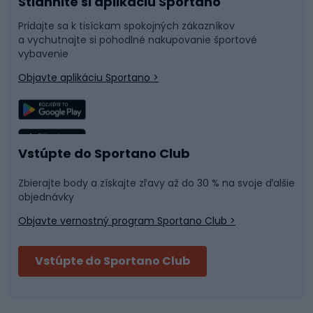
Stiahnite si aplikáciu Sportano
Príslušenstvo k bicyklom
Sane a kĺzačky
Pridajte sa k tisíckam spokojných zákazníkov
a vychutnajte si pohodlné nakupovanie športové
Časti bicyklov
Snowboard
vybavenie
Objavte aplikáciu Sportano >
Lezenie
Turistické oblečenie
Rybolov
Plávanie
Vstúpte do Sportano Club
Športová medicína
Tímové športy
Zbierajte body a získajte zľavy až do 30 % na svoje ďalšie
objednávky
Objavte vernostný program Sportano Club >
Bushcraft
Fitness a posilňovňa
Vstúpte do Sportano Club
Bikepacking
Cyklistické prilby