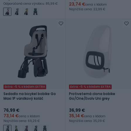
23,74 €
Odporúčaná cena výrobcu: 85,99 €
cena s kódom
Najnižšia cena: 22,99 €
Extra -5 % s kódom EXTRA
Extra -5 % s kódom EXTRA
Sedadlo na bicykel bobike Go
Protiveterná clona bobike
Maxi 1P vanilkový koláč
Go/One/Evolv Uni grey
76,99 €
36,99 €
73,14 €
35,14 €
cena s kódom
cena s kódom
Najnižšia cena: 69,29 €
Najnižšia cena: 35,09 €