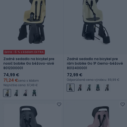
Extra -5 % s kódom EXTRA
Zadné sedadlo na bicykel pre
Zadné sedadlo na bicykel pre
nosič bobike Go béžovo-sivé
rám bobike Go 1P čierno-béžové
8012300001
8012400001
74,99 €
72,99 €
71,24 €
Odporúčaná cena výrobcu: 89,99 €
cena s kódom
Najnižšia cena: 67,49 €