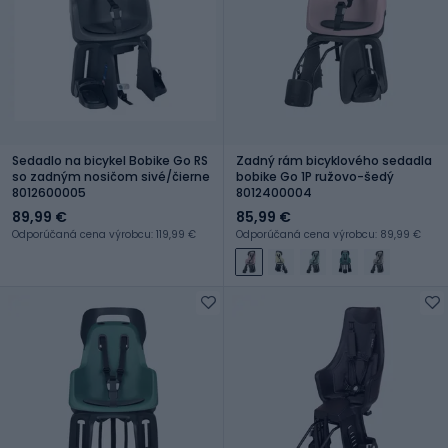
Sedadlo na bicykel Bobike Go RS
Zadný rám bicyklového sedadla
so zadným nosičom sivé/čierne
bobike Go 1P ružovo-šedý
8012600005
8012400004
89,99 €
85,99 €
Odporúčaná cena výrobcu: 119,99 €
Odporúčaná cena výrobcu: 89,99 €