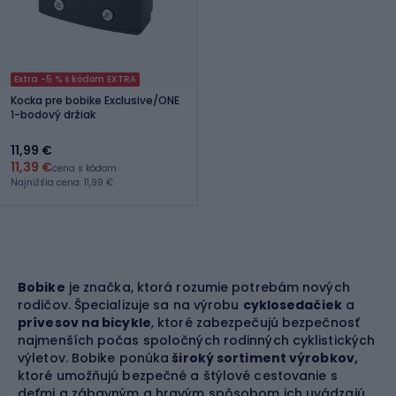
Extra -5 % s kódom EXTRA
Kocka pre bobike Exclusive/ONE
1-bodový držiak
11,99 €
11,39 €
cena s kódom
Najnižšia cena: 11,99 €
Bobike
je značka, ktorá rozumie potrebám nových
rodičov. Špecializuje sa na výrobu
cyklosedačiek
a
prívesov na bicykle
, ktoré zabezpečujú bezpečnosť
najmenších počas spoločných rodinných cyklistických
výletov. Bobike ponúka
široký sortiment výrobkov,
ktoré umožňujú bezpečné a štýlové cestovanie s
deťmi a zábavným a hravým spôsobom ich uvádzajú