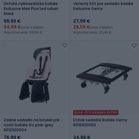
Detská cyklosedačka bobike
Veterný štít pre sedadlo bobike
Exclusive Maxi Plus Led urban
Exclusive čierny
black
99,99 €
27,99 €
94,99 €
26,59 €
cena s kódom
cena s kódom
Najnižšia cena: 89,99 €
Najnižšia cena: 25,49 €
Extra -5 % s kódom EXTRA
Zadné sedadlo na bicykel pre
Držiak sedadla Bobike čierny
nosič bobike Go pink-grey
8015300053
8012300004
76,99 €
24,99 €