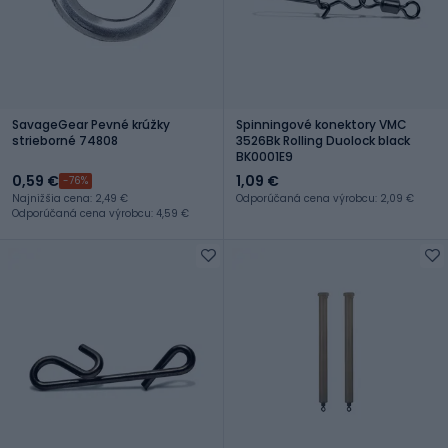
SavageGear Pevné krúžky
Spinningové konektory VMC
strieborné 74808
3526Bk Rolling Duolock black
BK0001E9
0,59 €
1,09 €
-76%
Najnižšia cena: 2,49 €
Odporúčaná cena výrobcu: 2,09 €
Odporúčaná cena výrobcu: 4,59 €