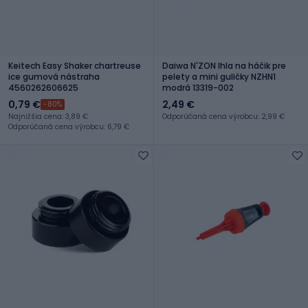
Keitech Easy Shaker chartreuse
Daiwa N'ZON Ihla na háčik pre
ice gumová nástraha
pelety a mini guličky NZHN1
4560262606625
modrá 13319-002
0,79 €
2,49 €
-80%
Najnižšia cena: 3,89 €
Odporúčaná cena výrobcu: 2,99 €
Odporúčaná cena výrobcu: 6,79 €