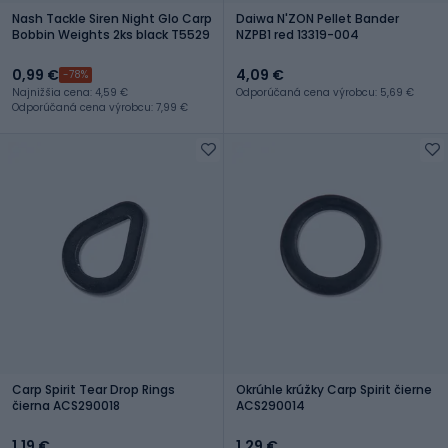
Nash Tackle Siren Night Glo Carp
Daiwa N'ZON Pellet Bander
Bobbin Weights 2ks black T5529
NZPB1 red 13319-004
0,99 €
4,09 €
-78%
Najnižšia cena: 4,59 €
Odporúčaná cena výrobcu: 5,69 €
Odporúčaná cena výrobcu: 7,99 €
Carp Spirit Tear Drop Rings
Okrúhle krúžky Carp Spirit čierne
čierna ACS290018
ACS290014
1,19 €
1,29 €