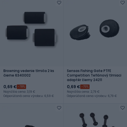
Browning vedenie tlmiča 2 ks
Sensas Fishing Gate PTFE
čierne 6340002
Competition Teflónový tlmiaci
adaptér čierny 24211
0,69 €
0,69 €
-78%
-75%
Najnižšia cena: 3,19 €
Najnižšia cena: 2,79 €
Odporúčaná cena výrobcu: 6,59 €
Odporúčaná cena výrobcu: 6,79 €