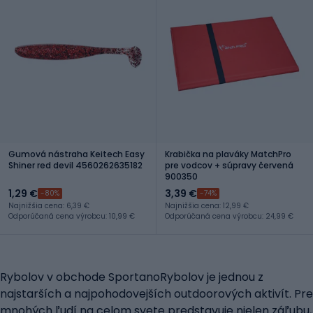
Gumová nástraha Keitech Easy
Krabička na plaváky MatchPro
Shiner red devil 4560262635182
pre vodcov + súpravy červená
900350
1,29 €
3,39 €
-80%
-74%
Najnižšia cena: 6,39 €
Najnižšia cena: 12,99 €
Odporúčaná cena výrobcu: 10,99 €
Odporúčaná cena výrobcu: 24,99 €
Rybolov v obchode SportanoRybolov je jednou z
najstarších a najpohodovejších outdoorových aktivít. Pre
mnohých ľudí na celom svete predstavuje nielen záľubu,