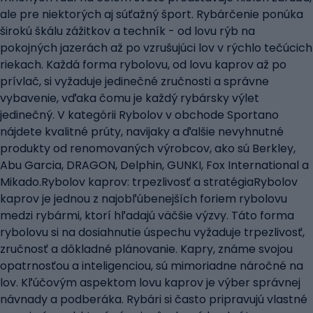
ale pre niektorých aj súťažný šport. Rybárčenie ponúka
širokú škálu zážitkov a techník - od lovu rýb na
pokojných jazerách až po vzrušujúci lov v rýchlo tečúcich
riekach. Každá forma rybolovu, od lovu kaprov až po
prívlač, si vyžaduje jedinečné zručnosti a správne
vybavenie, vďaka čomu je každý rybársky výlet
jedinečný. V kategórii Rybolov v obchode Sportano
nájdete kvalitné prúty, navijaky a ďalšie nevyhnutné
produkty od renomovaných výrobcov, ako sú Berkley,
Abu Garcia, DRAGON, Delphin, GUNKI, Fox International a
Mikado.Rybolov kaprov: trpezlivosť a stratégiaRybolov
kaprov je jednou z najobľúbenejších foriem rybolovu
medzi rybármi, ktorí hľadajú väčšie výzvy. Táto forma
rybolovu si na dosiahnutie úspechu vyžaduje trpezlivosť,
zručnosť a dôkladné plánovanie. Kapry, známe svojou
opatrnosťou a inteligenciou, sú mimoriadne náročné na
lov. Kľúčovým aspektom lovu kaprov je výber správnej
návnady a podberáka. Rybári si často pripravujú vlastné