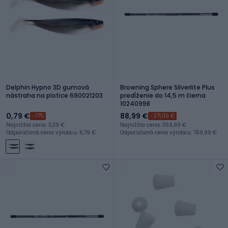
Delphin Hypno 3D gumová
Browning Sphere Silverlite Plus
nástraha na plotice 690021203
predĺženie do 14,5 m čierna
10240998
0,79 €
88,99 €
-77%
-271,00 €
Najnižšia cena: 3,39 €
Najnižšia cena: 359,99 €
Odporúčaná cena výrobcu: 6,79 €
Odporúčaná cena výrobcu: 769,99 €