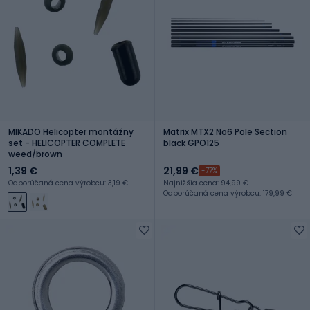
MIKADO Helicopter montážny
Matrix MTX2 No6 Pole Section
set - HELICOPTER COMPLETE
black GPO125
weed/brown
1,39 €
21,99 €
-77%
Odporúčaná cena výrobcu: 3,19 €
Najnižšia cena: 94,99 €
Odporúčaná cena výrobcu: 179,99 €