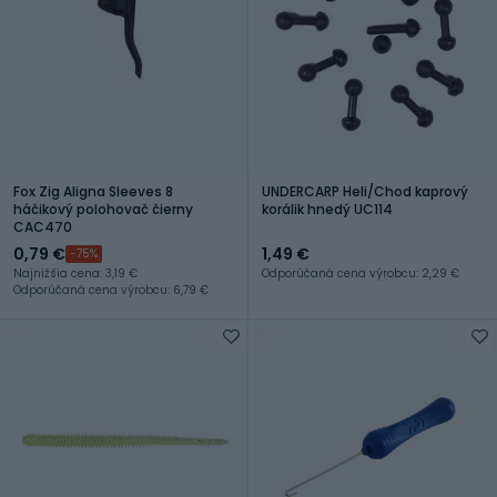
Fox Zig Aligna Sleeves 8
UNDERCARP Heli/Chod kaprový
háčikový polohovač čierny
korálik hnedý UC114
CAC470
0,79 €
1,49 €
-75%
Najnižšia cena: 3,19 €
Odporúčaná cena výrobcu: 2,29 €
Odporúčaná cena výrobcu: 6,79 €