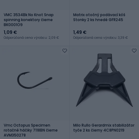
VMC 3534Bk No Knot Snap
Matrix otočný podávací kôš
spinning konektory čierne
Stonky 2 ks hnedé GFR245
BK0001O9
1,09 €
1,49 €
Odporúčaná cena výrobcu: 2,09 €
Odporúčaná cena výrobcu: 3,39 €
Vmc Octopus Specimen
Milo Rullo Gerardmix stabilizátor
rotačné háčiky 7118BN čierne
tyče 2 ks čierny 4C8PN0219
AVM350278