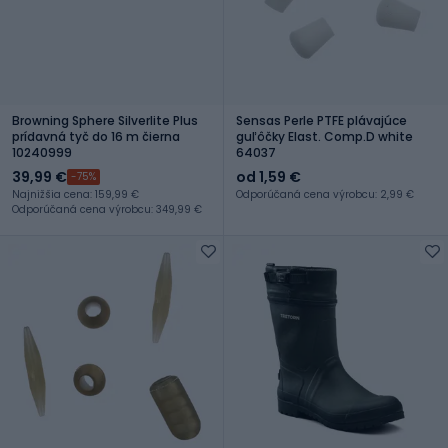
Browning Sphere Silverlite Plus
Sensas Perle PTFE plávajúce
prídavná tyč do 16 m čierna
guľôčky Elast. Comp.D white
10240999
64037
39,99 €
od 1,59 €
-75%
Najnižšia cena: 159,99 €
Odporúčaná cena výrobcu: 2,99 €
Odporúčaná cena výrobcu: 349,99 €