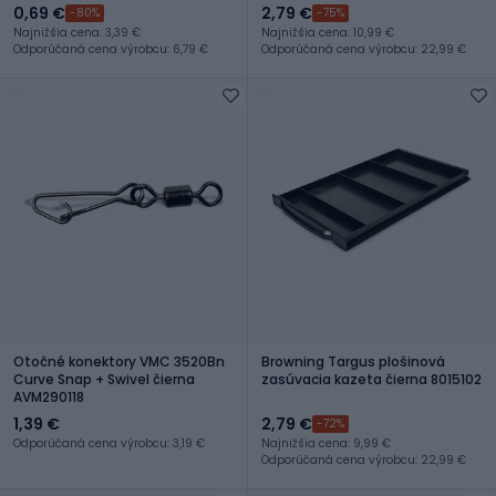
0,69 €
2,79 €
-80%
-75%
Najnižšia cena: 3,39 €
Najnižšia cena: 10,99 €
Odporúčaná cena výrobcu: 6,79 €
Odporúčaná cena výrobcu: 22,99 €
Otočné konektory VMC 3520Bn
Browning Targus plošinová
Curve Snap + Swivel čierna
zasúvacia kazeta čierna 8015102
AVM290118
1,39 €
2,79 €
-72%
Odporúčaná cena výrobcu: 3,19 €
Najnižšia cena: 9,99 €
Odporúčaná cena výrobcu: 22,99 €