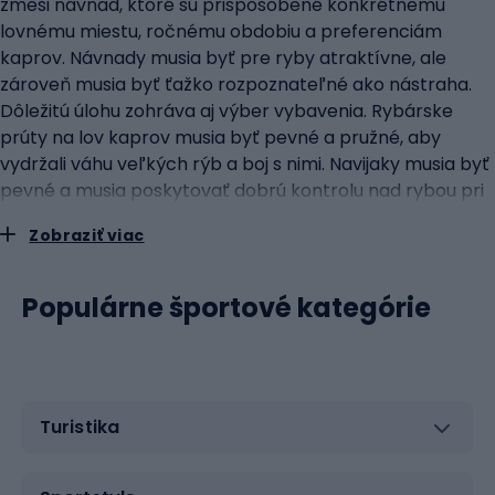
zmesi návnad, ktoré sú prispôsobené konkrétnemu
lovnému miestu, ročnému obdobiu a preferenciám
kaprov. Návnady musia byť pre ryby atraktívne, ale
zároveň musia byť ťažko rozpoznateľné ako nástraha.
Dôležitú úlohu zohráva aj výber vybavenia. Rybárske
prúty na lov kaprov musia byť pevné a pružné, aby
vydržali váhu veľkých rýb a boj s nimi. Navijaky musia byť
pevné a musia poskytovať dobrú kontrolu nad rybou pri
vláčení. Technika vláčenia je dôležitá, keď už kapor
Zobraziť viac
nástrahu vezme. Vyžaduje si zručnosť a skúsenosti, aby
ste rybu účinne unavili a dopravili ju na breh bez rizika
pretrhnutia vlasca. Základy lovu na feederovom
Populárne športové kategórie
miesteLov na feederovom mieste je technika, ktorá
zahŕňa lov rýb v blízkosti dna vodnej nádrže. Je to
obľúbená metóda medzi rybármi, pretože umožňuje
účinný rybolov v rôznych vodných podmienkach.
Turistika
Základom tejto techniky je použitie krmítka, ktoré sa
naplní návnadou a umiestni na dno vodnej plochy.
Krmítko priťahuje ryby na lovné miesto, čím sa zvyšuje