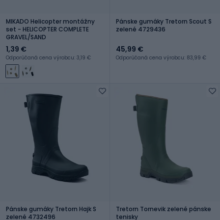
MIKADO Helicopter montážny
Pánske gumáky Tretorn Scout S
set - HELICOPTER COMPLETE
zelené 4729436
GRAVEL/SAND
1,39 €
45,99 €
Odporúčaná cena výrobcu: 3,19 €
Odporúčaná cena výrobcu: 83,99 €
Pánske gumáky Tretorn Hajk S
Tretorn Tornevik zelené pánske
zelené 4732496
tenisky