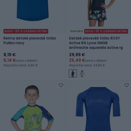
Extra -25 % s kódom EXTRA
Novinka
Extra -15 % s kódom EXTRA
Reima detské plavecké tričko
Detské plavecké tričko ROXY
Pulikoi navy
Active RG Lycra XMGB
anthracite aquarella active rg
8,19 €
29,99 €
6,14 €
25,49 €
cena s kódom
cena s kódom
Najnižšia cena: 6,96 €
Najnižšia cena: 24,99 €