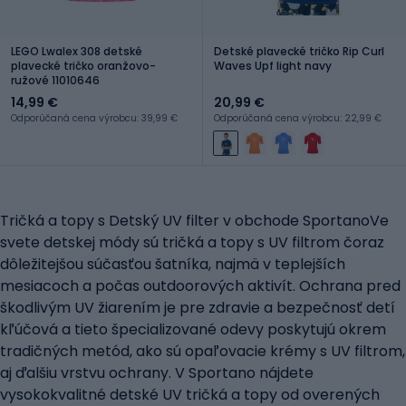
LEGO Lwalex 308 detské
Detské plavecké tričko Rip Curl
plavecké tričko oranžovo-
Waves Upf light navy
ružové 11010646
14,99 €
20,99 €
Odporúčaná cena výrobcu: 39,99 €
Odporúčaná cena výrobcu: 22,99 €
Tričká a topy s Detský UV filter v obchode SportanoVe
svete detskej módy sú tričká a topy s UV filtrom čoraz
dôležitejšou súčasťou šatníka, najmä v teplejších
mesiacoch a počas outdoorových aktivít. Ochrana pred
škodlivým UV žiarením je pre zdravie a bezpečnosť detí
kľúčová a tieto špecializované odevy poskytujú okrem
tradičných metód, ako sú opaľovacie krémy s UV filtrom,
aj ďalšiu vrstvu ochrany. V Sportano nájdete
vysokokvalitné detské UV tričká a topy od overených