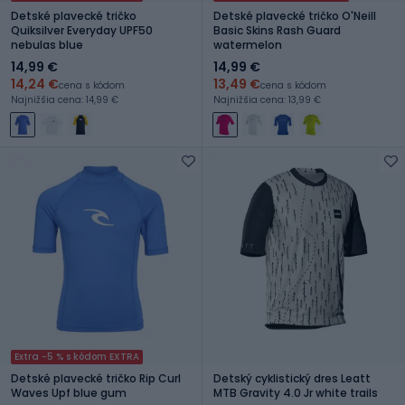
Detské plavecké tričko
Detské plavecké tričko O'Neill
Quiksilver Everyday UPF50
Basic Skins Rash Guard
nebulas blue
watermelon
14,99 €
14,99 €
14,24 €
13,49 €
cena s kódom
cena s kódom
Najnižšia cena: 14,99 €
Najnižšia cena: 13,99 €
Extra -5 % s kódom EXTRA
Detské plavecké tričko Rip Curl
Detský cyklistický dres Leatt
Waves Upf blue gum
MTB Gravity 4.0 Jr white trails