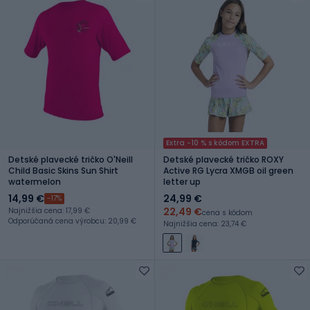
Extra -10 % s kódom EXTRA
Detské plavecké tričko O'Neill
Detské plavecké tričko ROXY
Child Basic Skins Sun Shirt
Active RG Lycra XMGB oil green
watermelon
letter up
14,99 €
24,99 €
-17%
22,49 €
Najnižšia cena: 17,99 €
cena s kódom
Odporúčaná cena výrobcu: 20,99 €
Najnižšia cena: 23,74 €