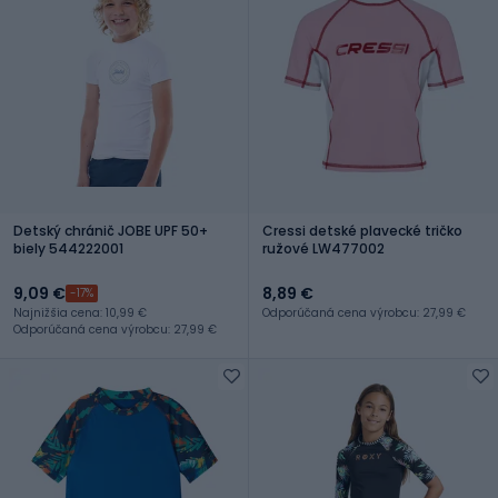
Detský chránič JOBE UPF 50+
Cressi detské plavecké tričko
biely 544222001
ružové LW477002
9,09 €
8,89 €
-17%
Najnižšia cena: 10,99 €
Odporúčaná cena výrobcu: 27,99 €
Odporúčaná cena výrobcu: 27,99 €