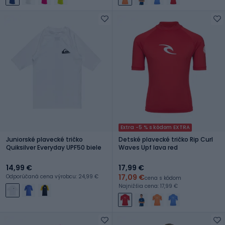
Extra -5 % s kódom EXTRA
Juniorské plavecké tričko
Detské plavecké tričko Rip Curl
Quiksilver Everyday UPF50 biele
Waves Upf lava red
14,99 €
17,99 €
17,09 €
Odporúčaná cena výrobcu: 24,99 €
cena s kódom
Najnižšia cena: 17,99 €