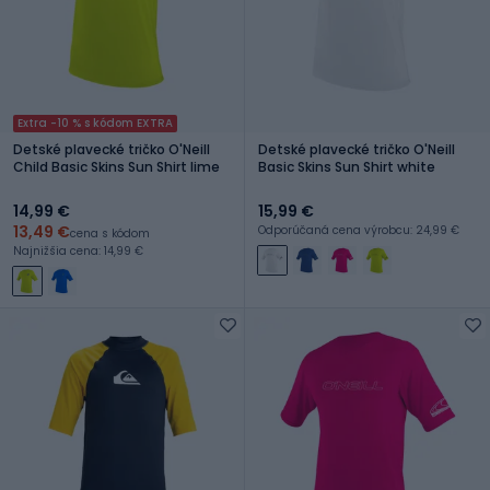
Extra -10 % s kódom EXTRA
Detské plavecké tričko O'Neill
Detské plavecké tričko O'Neill
Child Basic Skins Sun Shirt lime
Basic Skins Sun Shirt white
14,99 €
15,99 €
13,49 €
Odporúčaná cena výrobcu: 24,99 €
cena s kódom
Najnižšia cena: 14,99 €