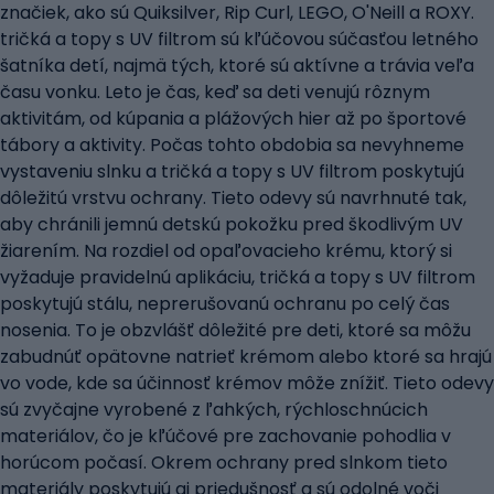
značiek, ako sú Quiksilver, Rip Curl, LEGO, O'Neill a ROXY.
tričká a topy s UV filtrom sú kľúčovou súčasťou letného
šatníka detí, najmä tých, ktoré sú aktívne a trávia veľa
času vonku. Leto je čas, keď sa deti venujú rôznym
aktivitám, od kúpania a plážových hier až po športové
tábory a aktivity. Počas tohto obdobia sa nevyhneme
vystaveniu slnku a tričká a topy s UV filtrom poskytujú
dôležitú vrstvu ochrany. Tieto odevy sú navrhnuté tak,
aby chránili jemnú detskú pokožku pred škodlivým UV
žiarením. Na rozdiel od opaľovacieho krému, ktorý si
vyžaduje pravidelnú aplikáciu, tričká a topy s UV filtrom
poskytujú stálu, neprerušovanú ochranu po celý čas
nosenia. To je obzvlášť dôležité pre deti, ktoré sa môžu
zabudnúť opätovne natrieť krémom alebo ktoré sa hrajú
vo vode, kde sa účinnosť krémov môže znížiť. Tieto odevy
sú zvyčajne vyrobené z ľahkých, rýchloschnúcich
materiálov, čo je kľúčové pre zachovanie pohodlia v
horúcom počasí. Okrem ochrany pred slnkom tieto
materiály poskytujú aj priedušnosť a sú odolné voči