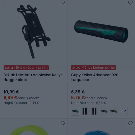
Extra -10 % s kódom EXTRA
Extra -10 % s kódom EXTRA
Držiak telefónu na bicykel Kellys
Gripy Kellys Advancer 020
Hugger black
turquoise
10,99 €
6,39 €
9,89 €
5,75 €
cena s kódom
cena s kódom
Najnižšia cena: 10,44 €
Najnižšia cena: 6,39 €
+ 2