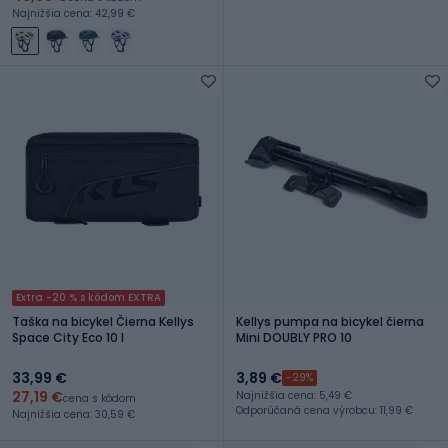
Najnižšia cena: 42,99 €
Extra -20 % s kódom EXTRA
Taška na bicykel Čierna Kellys
Kellys pumpa na bicykel čierna
Space City Eco 10 l
Mini DOUBLY PRO 10
33,99 €
3,89 €
-29%
27,19 €
Najnižšia cena: 5,49 €
cena s kódom
Odporúčaná cena výrobcu: 11,99 €
Najnižšia cena: 30,59 €