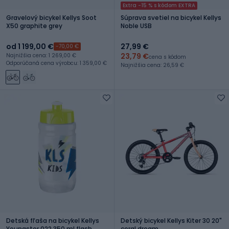
Extra -15 % s kódom EXTRA
Gravelový bicykel Kellys Soot
Súprava svetiel na bicykel Kellys
X50 graphite grey
Noble USB
od 1 199,00 €
27,99 €
-70,00 €
23,79 €
Najnižšia cena: 1 269,00 €
cena s kódom
Odporúčaná cena výrobcu: 1 359,00 €
Najnižšia cena: 26,59 €
Detská fľaša na bicykel Kellys
Detský bicykel Kellys Kiter 30 20"
Youngster 022 350 ml flash
coral dream