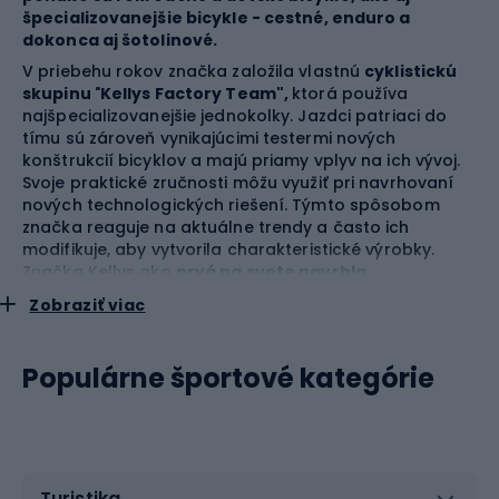
špecializovanejšie bicykle - cestné, enduro a
dokonca aj šotolinové.
V priebehu rokov značka založila vlastnú
cyklistickú
skupinu
"
Kellys Factory Team",
ktorá používa
najšpecializovanejšie jednokolky. Jazdci patriaci do
tímu sú zároveň vynikajúcimi testermi nových
konštrukcií bicyklov a majú priamy vplyv na ich vývoj.
Svoje praktické zručnosti môžu využiť pri navrhovaní
nových technologických riešení. Týmto spôsobom
značka reaguje na aktuálne trendy a často ich
modifikuje, aby vytvorila charakteristické výrobky.
Značka Kellys ako
prvá na svete navrhla
celoodpružený elektrický bicykel s názvom Kellys
Zobraziť viac
THEOS F-Series
. Bol to prelomový výrobok vo vývoji
spoločnosti a stal sa míľnikom vo výrobe elektrických
jednokolesových bicyklov.
Populárne športové kategórie
Turistika