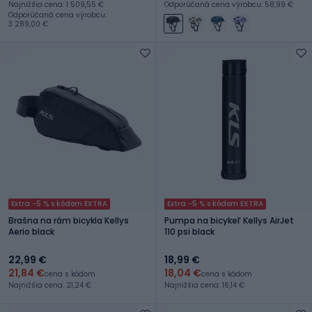
Najnižšia cena: 1 509,55 €
Odporúčaná cena výrobcu: 58,99 €
Odporúčaná cena výrobcu:
3 289,00 €
Extra -5 % s kódom EXTRA
Extra -5 % s kódom EXTRA
Brašna na rám bicykla Kellys
Pumpa na bicykeľ Kellys AirJet
Aerio black
110 psi black
22,99 €
18,99 €
21,84 €
18,04 €
cena s kódom
cena s kódom
Najnižšia cena: 21,24 €
Najnižšia cena: 16,14 €