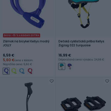
Extra -15 % s kódom EXTRA
Zámok na bicykel Kellys modrý
Detská cyklistická prilba Kellys
JOLLY
Zigzag 022 turquoise
6,59 €
16,99 €
5,60 €
Odporúčaná cena výrobcu: 24,99 €
cena s kódom
Najnižšia cena: 5,60 €