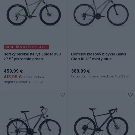
Extra -10 % s kódom EXTRA
Horský bicykel Kellys Spider X30
Dámsky krosový bicykel Kellys
27.5" pistachio green
Clea 10 28" misty blue
459,99 €
389,99 €
413,99 €
Odporúčaná cena výrobcu: 459,99 €
cena s kódom
Najnižšia cena: 409,99 €