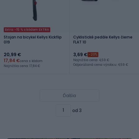
Extra -15 % s kódom EXTRA
Stojan na bicykel Kellys Kickflip
Cyklistické pedále Kellys čierne
019
FLAT 10
20,99 €
3,69 €
-20%
17,84 €
Najnižšia cena: 4,59 €
cena s kódom
Odporúčaná cena výrobcu: 4,59 €
Najnižšia cena: 17,84 €
Ďalšia
od 3