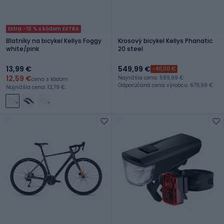
Extra -10 % s kódom EXTRA
Blatníky na bicykel Kellys Foggy
Krosový bicykel Kellys Phanatic
white/pink
20 steel
13,99 €
549,99 €
-40,00 €
12,59 €
Najnižšia cena: 589,99 €
cena s kódom
Odporúčaná cena výrobcu: 679,99 €
Najnižšia cena: 12,79 €