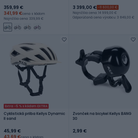
359,99 €
3 399,00 €
-11 600,00 €
341,99 €
Najnižšia cena: 14 999,00 €
cena s kódom
Odporúčaná cena výrobcu: 3 849,00 €
Najnižšia cena: 339,99 €
Extra -5 % s kódom EXTRA
Cyklistická prilba Kellys Dynamic
Zvonček na bicykel Kellys BANG
II sand
30
45,99 €
2,99 €
43,69 €
cena s kódom