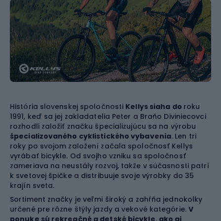
História slovenskej spoločnosti
Kellys siaha do
roku
1991, keď sa jej zakladatelia Peter a Braňo Diviniecovci
rozhodli založiť značku špecializujúcu sa na výrobu
špecializovaného cyklistického vybavenia
. Len tri
roky po svojom založení začala spoločnosť Kellys
vyrábať bicykle. Od svojho vzniku sa spoločnosť
zameriava na neustály rozvoj, takže v súčasnosti patrí
k svetovej špičke a distribuuje svoje výrobky do 35
krajín sveta.
Sortiment značky je veľmi široký a zahŕňa jednokolky
určené pre rôzne štýly jazdy a vekové kategórie.
V
ponuke sú rekreačné a detské bicykle, ako aj