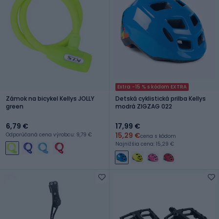
Extra -15 % s kódom EXTRA
Zámok na bicykel Kellys JOLLY
Detská cyklistická prilba Kellys
green
modrá ZIGZAG 022
6,79 €
17,99 €
15,29 €
Odporúčaná cena výrobcu: 9,79 €
cena s kódom
Najnižšia cena: 15,29 €