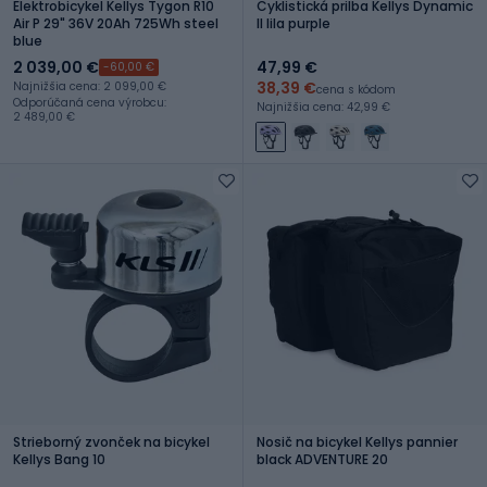
Elektrobicykel Kellys Tygon R10
Cyklistická prilba Kellys Dynamic
Air P 29" 36V 20Ah 725Wh steel
II lila purple
blue
2 039,00 €
47,99 €
-60,00 €
38,39 €
Najnižšia cena: 2 099,00 €
cena s kódom
Odporúčaná cena výrobcu:
Najnižšia cena: 42,99 €
2 489,00 €
Strieborný zvonček na bicykel
Nosič na bicykel Kellys pannier
Kellys Bang 10
black ADVENTURE 20