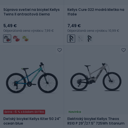
Súprava svetiel na bicykel Kellys
Kellys Cure 022 modrá klietka na
Twins II antracitová čierna
fľaše
5,49 €
7,49 €
Odporúčaná cena výrobcu: 7,99 €
Odporúčaná cena výrobcu: 10,99 €
Extra -5 % s kódom EXTRA
Novinka
Detský bicykel Kellys Kiter 50 24"
Elektrický bicykel Kellys Theos
ocean blue
RS10 P 29"/27.5" 725Wh titanium