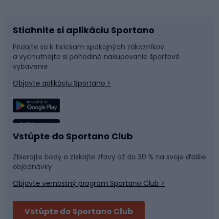
Stiahnite si aplikáciu Sportano
Príslušenstvo k bicyklom
Sane a kĺzačky
Pridajte sa k tisíckam spokojných zákazníkov
a vychutnajte si pohodlné nakupovanie športové
Časti bicyklov
Snowboard
vybavenie
Objavte aplikáciu Sportano >
Lezenie
Turistické oblečenie
Rybolov
Plávanie
Vstúpte do Sportano Club
Športová medicína
Tímové športy
Zbierajte body a získajte zľavy až do 30 % na svoje ďalšie
objednávky
Objavte vernostný program Sportano Club >
Bushcraft
Fitness a posilňovňa
Vstúpte do Sportano Club
Bikepacking
Cyklistické prilby