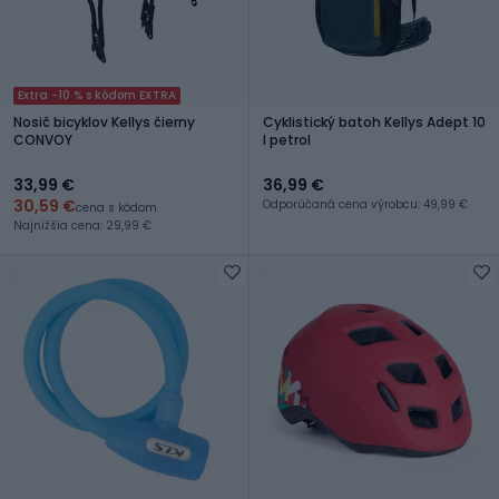
Extra -10 % s kódom EXTRA
Nosič bicyklov Kellys čierny
Cyklistický batoh Kellys Adept 10
CONVOY
l petrol
33,99 €
36,99 €
30,59 €
Odporúčaná cena výrobcu: 49,99 €
cena s kódom
Najnižšia cena: 29,99 €