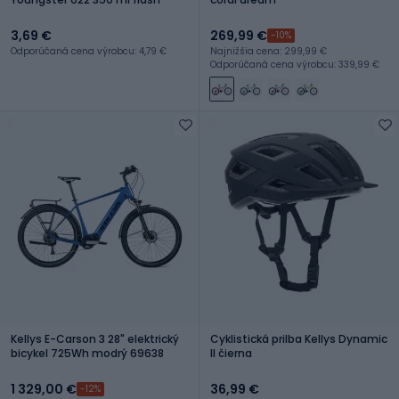
3,69 €
269,99 €
-10%
Odporúčaná cena výrobcu: 4,79 €
Najnižšia cena: 299,99 €
Odporúčaná cena výrobcu: 339,99 €
Kellys E-Carson 3 28" elektrický
Cyklistická prilba Kellys Dynamic
bicykel 725Wh modrý 69638
II čierna
1 329,00 €
36,99 €
-12%