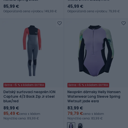
85,99 €
45,99 €
Odporúčaná cena výrobcu: 149,99 €
Odporúčaná cena výrobcu: 79,99 €
Extra -5 % s kódom EXTRA
Extra -5 % s kódom EXTRA
Detský surfovací neoprén ION
Neoprén dámsky Helly Hansen
Capture 4/3 Back Zip Jr steel
Waterwear Long Sleeve Spring
blue/red
Wetsuit jade esra
89,99 €
83,99 €
85,49 €
79,79 €
cena s kódom
cena s kódom
Najnižšia cena: 89,99 €
Najnižšia cena: 83,99 €