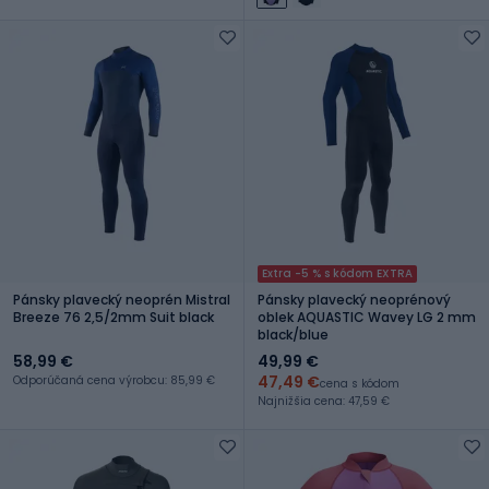
Extra -5 % s kódom EXTRA
Pánsky plavecký neoprén Mistral
Pánsky plavecký neoprénový
Breeze 76 2,5/2mm Suit black
oblek AQUASTIC Wavey LG 2 mm
black/blue
58,99 €
49,99 €
47,49 €
Odporúčaná cena výrobcu: 85,99 €
cena s kódom
Najnižšia cena: 47,59 €