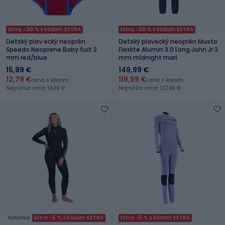
Extra -20 % s kódom EXTRA
Extra -20 % s kódom EXTRA
Detský plav ecký neoprén
Detský plavecký neoprén Musto
Speedo Neoprene Baby Suit 2
Flexlite Alumin 3.0 Long John Jr 3
mm red/blue
mm midnight marl
15,99 €
149,99 €
12,79 €
119,99 €
cena s kódom
cena s kódom
Najnižšia cena: 14,39 €
Najnižšia cena: 127,49 €
Novinka
Extra -5 % s kódom EXTRA
Extra -5 % s kódom EXTRA