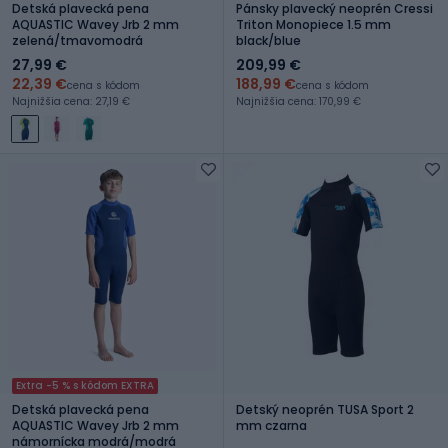
Detská plavecká pena
Pánsky plavecký neoprén Cressi
AQUASTIC Wavey Jrb 2 mm
Triton Monopiece 1.5 mm
zelená/tmavomodrá
black/blue
27,99 €
209,99 €
22,39 €
188,99 €
cena s kódom
cena s kódom
Najnižšia cena: 27,19 €
Najnižšia cena: 170,99 €
Extra -5 % s kódom EXTRA
Detská plavecká pena
Detský neoprén TUSA Sport 2
AQUASTIC Wavey Jrb 2 mm
mm czarna
námornícka modrá/modrá