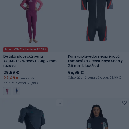
Extra -25 % s kódom EXTRA
Detská plavecká pena
Pánska plavecká neoprénová
AQUASTIC Wavey LG Jrg 2 mm
kombinéza Cressi Playa Shorty
ružová
2.5 mm black/red
29,99 €
65,99 €
22,49 €
Odporúčaná cena výrobcu: 89,99 €
cena s kódom
Najnižšia cena: 29,99 €