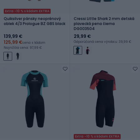
Extra -10 % s kódom EXTRA
Quiksilver pánsky neoprénový
Cressi Little Shark 2 mm detská
oblek 4/3 Prologue BZ GBS black
plavecká pena čierna
DG003504
139,99 €
29,99 €
125,99 €
Odporúčaná cena výrobcu: 39,99 €
cena s kódom
Najnižšia cena: 97,99 €
Extra -10 % s kódom EXTRA