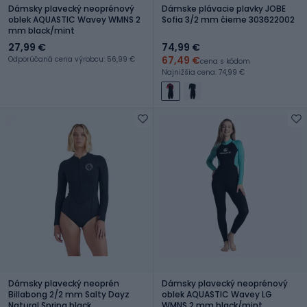
Dámsky plavecký neoprénový
Dámske plávacie plavky JOBE
oblek AQUASTIC Wavey WMNS 2
Sofia 3/2 mm čierne 303622002
mm black/mint
27,99 €
74,99 €
67,49 €
Odporúčaná cena výrobcu: 56,99 €
cena s kódom
Najnižšia cena: 74,99 €
Dámsky plavecký neoprén
Dámsky plavecký neoprénový
Billabong 2/2 mm Salty Dayz
oblek AQUASTIC Wavey LG
Natural Spring black
WMNS 2 mm black/mint