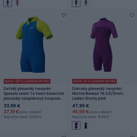
Extra -20 % s kódom EXTRA
Extra -5 % s kódom EXTRA
Detský plavecký neoprén
Dámsky plavecký neoprén
Speedo Learn To Swim Essential
Mistral Breeze 76 2,5/2mm
plavecký neoprénový turquoise
Ladies Shorty pink
sea
33,99 €
47,99 €
27,19 €
45,59 €
cena s kódom
cena s kódom
Najnižšia cena: 28,89 €
Najnižšia cena: 47,99 €