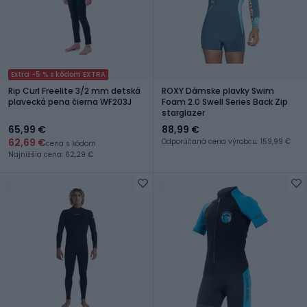
Extra -5 % s kódom EXTRA
Rip Curl Freelite 3/2 mm detská
ROXY Dámske plavky Swim
plavecká pena čierna WF203J
Foam 2.0 Swell Series Back Zip
starglazer
65,99 €
88,99 €
62,69 €
Odporúčaná cena výrobcu: 159,99 €
cena s kódom
Najnižšia cena: 62,29 €