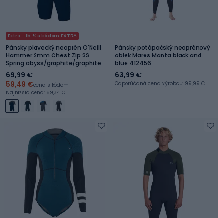
Extra -15 % s kódom EXTRA
Pánsky plavecký neoprén O'Neill
Pánsky potápačský neoprénový
Hammer 2mm Chest Zip SS
oblek Mares Manta black and
Spring abyss/graphite/graphite
blue 412456
69,99 €
63,99 €
59,49 €
Odporúčaná cena výrobcu: 99,99 €
cena s kódom
Najnižšia cena: 69,34 €