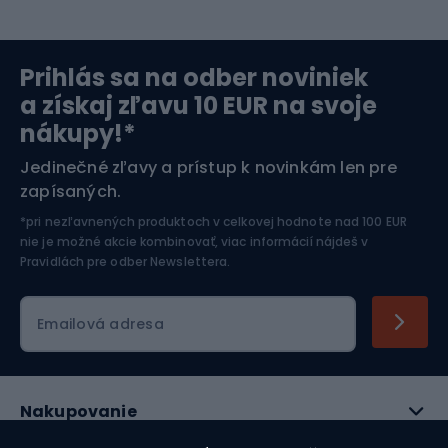
Severská chôdza
Skitouring
Prihlás sa na odber noviniek
Orientačný beh
Lyžovanie
a získaj zľavu 10 EUR na svoje
nákupy!*
Športová elektronika
Jedinečné zľavy a prístup k novinkám len pre
zapísaných.
Jazdectvo
*pri nezľavnených produktoch v celkovej hodnote nad 100 EUR
nie je možné akcie kombinovať, viac informácií nájdeš v
Pravidlách pre odber Newslettera
.
Emailová adresa
Nakupovanie