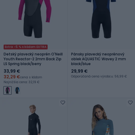
Extra -5 % s kódom EXTRA
Detský plavecký neoprén O'Neill
Pánsky plavecký neoprénový
Youth Reactor-2 2mm Back Zip
oblek AQUASTIC Wavey 2 mm
LS Spring black/berry
black/blue
33,99 €
29,99 €
32,29 €
Odporúčaná cena výrobcu: 56,99 €
cena s kódom
Najnižšia cena: 32,19 €