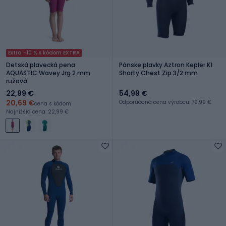
Extra -10 % s kódom EXTRA
Detská plavecká pena
Pánske plavky Aztron Kepler K1
AQUASTIC Wavey Jrg 2 mm
Shorty Chest Zip 3/2 mm
ružová
22,99 €
54,99 €
20,69 €
Odporúčaná cena výrobcu: 79,99 €
cena s kódom
Najnižšia cena: 22,99 €