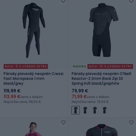
Extra -5 % s kódom EXTRA
Novinka
Extra -10 % s kódom EXTRA
Pánsky plavecký neoprén Cressi
Pánsky plavecký neoprén O'Neill
Fast Monopiece 1 mm
Reactor-2 2mm Back Zip SS
black/grey
Spring HJ5 black/graphite
119,99 €
79,99 €
113,99 €
71,99 €
cena s kódom
cena s kódom
Najnižšia cena: 118,99 €
Najnižšia cena: 79,99 €