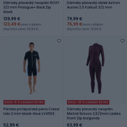
Dámsky plavecký neoprén ROXY
Dámsky plavecký oblek Aztron
3/2 mm Prologue+ Back Zip
Aurora 2.0 Fullsuit 3/2 mm
black
129,99 €
79,99 €
123,49 €
75,99 €
cena s kódom
cena s kódom
Najnižšia cena: 101,99 €
Najnižšia cena: 79,99 €
Extra -5 % s kódom EXTRA
Extra -10 % s kódom EXTRA
Pánska potápačská pena Cressi
Dámsky plavecký neoprén
Lido 2 mm black-blue LV4553
Mistral Sirocco 2,5/2mm Ladies
Front Zip burgundy
52,99 €
63,99 €