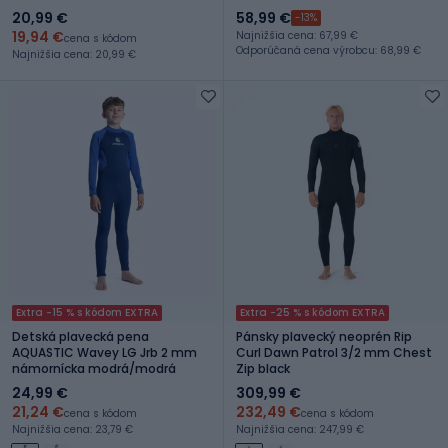
20,99 €
58,99 €
-13%
19,94 €
Najnižšia cena: 67,99 €
cena s kódom
Odporúčaná cena výrobcu: 68,99 €
Najnižšia cena: 20,99 €
Extra -15 % s kódom EXTRA
Extra -25 % s kódom EXTRA
Detská plavecká pena
Pánsky plavecký neoprén Rip
AQUASTIC Wavey LG Jrb 2 mm
Curl Dawn Patrol 3/2 mm Chest
námornícka modrá/modrá
Zip black
24,99 €
309,99 €
21,24 €
232,49 €
cena s kódom
cena s kódom
Najnižšia cena: 23,79 €
Najnižšia cena: 247,99 €