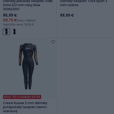
Dámsky plavecký neoprén JOBE
Dámsky neoprén TUSA Sport 2
Sofia 3/2 mm navy blue
mm czarna
303622001
85,99 €
88,99 €
68,79 €
cena s kódom
Najnižšia cena: 73,09 €
Extra -15 % s kódom EXTRA
Cressi Kuwae 2 mm dámsky
potápačský neoprén čierno-
oranžový