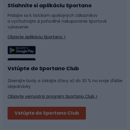
Stiahnite si aplikáciu Sportano
Príslušenstvo k bicyklom
Sane a kĺzačky
Pridajte sa k tisíckam spokojných zákazníkov
a vychutnajte si pohodlné nakupovanie športové
Časti bicyklov
Snowboard
vybavenie
Objavte aplikáciu Sportano >
Lezenie
Turistické oblečenie
Rybolov
Plávanie
Vstúpte do Sportano Club
Športová medicína
Tímové športy
Zbierajte body a získajte zľavy až do 30 % na svoje ďalšie
objednávky
Objavte vernostný program Sportano Club >
Bushcraft
Fitness a posilňovňa
Vstúpte do Sportano Club
Bikepacking
Cyklistické prilby