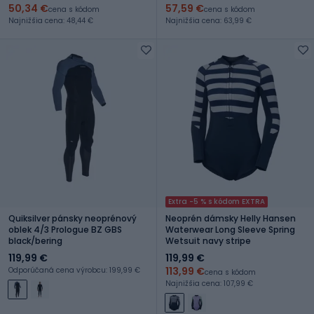
50,34 €
57,59 €
cena s kódom
cena s kódom
Najnižšia cena: 48,44 €
Najnižšia cena: 63,99 €
Extra -5 % s kódom EXTRA
Quiksilver pánsky neoprénový
Neoprén dámsky Helly Hansen
oblek 4/3 Prologue BZ GBS
Waterwear Long Sleeve Spring
black/bering
Wetsuit navy stripe
119,99 €
119,99 €
113,99 €
Odporúčaná cena výrobcu: 199,99 €
cena s kódom
Najnižšia cena: 107,99 €