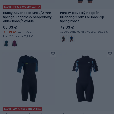
Extra -15 % s kódom EXTRA
Hurley Advant Texture 2/2 mm
Pánsky plavecký neoprén
Springsuit dámsky neoprénový
Billabong 2 mm Foil Back Zip
oblek black/skyblue
Spring moss
83,99 €
72,99 €
71,39 €
Odporúčaná cena výrobcu: 129,99 €
cena s kódom
Najnižšia cena: 71,99 €
Extra -20 % s kódom EXTRA