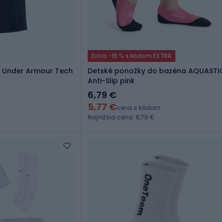
Extra -15 % s kódom EXTRA
o Under Armour Tech
Detské ponožky do bazéna AQUASTIC
Anti-Slip pink
6,79 €
5,77 €
cena s kódom
Najnižšia cena: 6,79 €