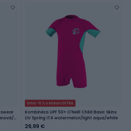
Extra -5 % s kódom EXTRA
tswear
Kombinéza UPF 50+ O'Neill Child Basic Skins
iánová/
UV Spring IT4 watermelon/light aqua/white
29,99 €