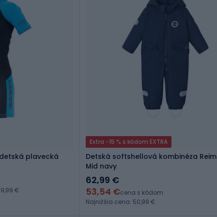
Extra -15 % s kódom EXTRA
m detská plavecká
Detská softshellová kombinéza Rei
Mid navy
62,99 €
53,54 €
9,99 €
cena s kódom
Najnižšia cena: 50,99 €