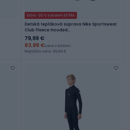
Extra -20 % s kódom EXTRA
Detská tepláková súprava Nike Sportswear
Club Fleece Hooded
black/black/white/white
79,99 €
63,99 €
cena s kódom
Najnižšia cena: 55,99 €