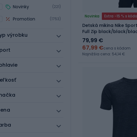
Novinky
(221)
Novinka
Extra -15 % s kó
Promotion
(1753)
Detská mikina Nike Spor
Full Zip black/black/bla
yp výrobku
79,99 €
67,99 €
cena s kódom
port
Najnižšia cena: 54,14 €
ohlavie
eľkosť
načka
ena
arba