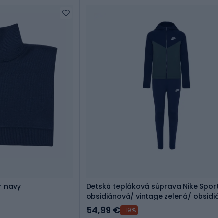
r navy
Detská tepláková súprava Nike Spor
obsidiánová/ vintage zelená/ obsid
biela
54,99 €
-19%