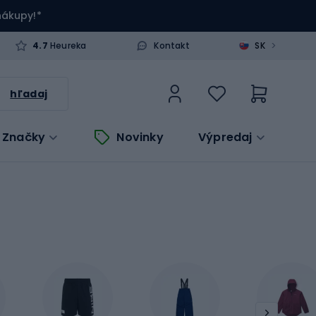
 nákupy!*
>
4.7
Heureka
Kontakt
SK
hľadaj
Značky
Novinky
Výpredaj