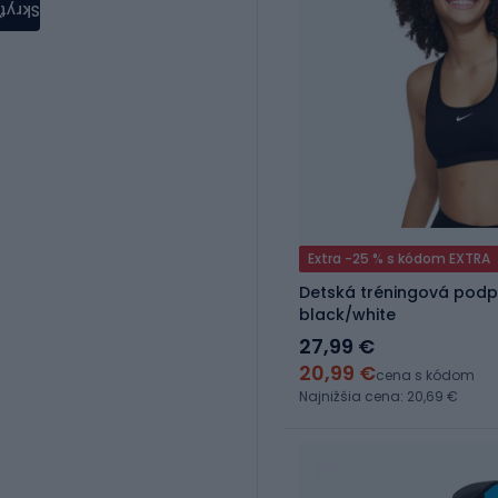
Skryť
Extra -25 % s kódom EXTRA
Detská tréningová podp
black/white
27,99 €
20,99 €
cena s kódom
Najnižšia cena: 20,69 €