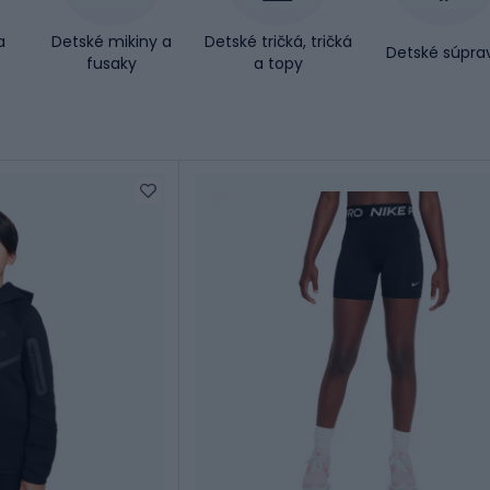
a
Detské mikiny a
Detské tričká, tričká
Detské súpra
fusaky
a topy