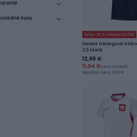
ateriál
osledné kusy
Extra -15 % s kódom EXTRA
Detské tréningové tričk
2.0 black
12,99 €
11,04 €
cena s kódom
Najnižšia cena: 11,69 €