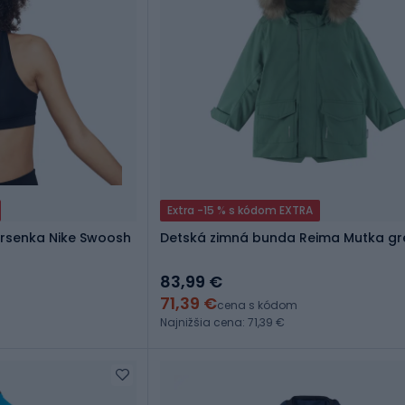
Extra -15 % s kódom EXTRA
rsenka Nike Swoosh
Detská zimná bunda Reima Mutka gr
83,99 €
71,39 €
cena s kódom
Najnižšia cena: 71,39 €