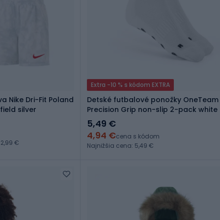
Extra -10 % s kódom EXTRA
a Nike Dri-Fit Poland
Detské futbalové ponožky OneTeam
ield silver
Precision Grip non-slip 2-pack white
5,49 €
4,94 €
cena s kódom
2,99 €
Najnižšia cena: 5,49 €