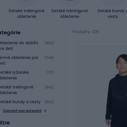
Detské trekingové
Detské tréningové
Detské bundy 
oblečenie
oblečenie
vesty
ategórie
Produkty: 3211
blečenie do dažďa
(862)
re deti
imné oblečenie pre
(748)
eti
etské lyžiarske
(717)
blečenie
etské trekingové
(682)
blečenie
etské bundy a vesty
(552)
Zobraziť viac kategórií
iltre