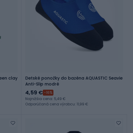
een clay
Detské ponožky do bazéna AQUASTIC Seavie
Anti-Slip modré
4,59 €
-16%
Najnižšia cena: 5,49 €
Odporúčaná cena výrobcu: 11,99 €