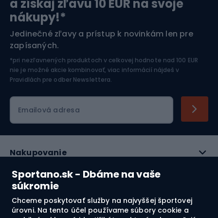
a získaj zľavu 10 EUR na svoje
nákupy!*
Športová elektronika
Jedinečné zľavy a prístup k novinkám len pre
zapísaných.
Jazdectvo
*pri nezľavnených produktoch v celkovej hodnote nad 100 EUR
nie je možné akcie kombinovať, viac informácií nájdeš v
Pravidlách pre odber Newslettera
.
Emailová adresa
Nakupovanie
Sportano.sk - Dbáme na vaše
Služby zákazníkom
súkromie
Právne informácie
Chceme poskytovať služby na najvyššej športovej
úrovni. Na tento účel používame súbory cookie a