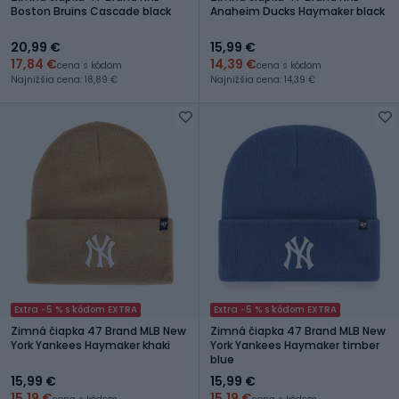
Boston Bruins Cascade black
Anaheim Ducks Haymaker black
20,99 €
15,99 €
17,84 €
14,39 €
cena s kódom
cena s kódom
Najnižšia cena: 18,89 €
Najnižšia cena: 14,39 €
Extra -5 % s kódom EXTRA
Extra -5 % s kódom EXTRA
Zimná čiapka 47 Brand MLB New
Zimná čiapka 47 Brand MLB New
York Yankees Haymaker khaki
York Yankees Haymaker timber
blue
15,99 €
15,99 €
15,19 €
15,19 €