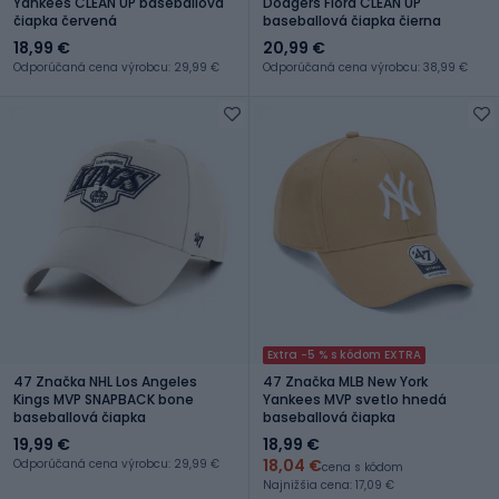
Yankees CLEAN UP baseballová
Dodgers Flora CLEAN UP
čiapka červená
baseballová čiapka čierna
18,99 €
20,99 €
Odporúčaná cena výrobcu: 29,99 €
Odporúčaná cena výrobcu: 38,99 €
Extra -5 % s kódom EXTRA
47 Značka NHL Los Angeles
47 Značka MLB New York
Kings MVP SNAPBACK bone
Yankees MVP svetlo hnedá
baseballová čiapka
baseballová čiapka
19,99 €
18,99 €
18,04 €
Odporúčaná cena výrobcu: 29,99 €
cena s kódom
Najnižšia cena: 17,09 €