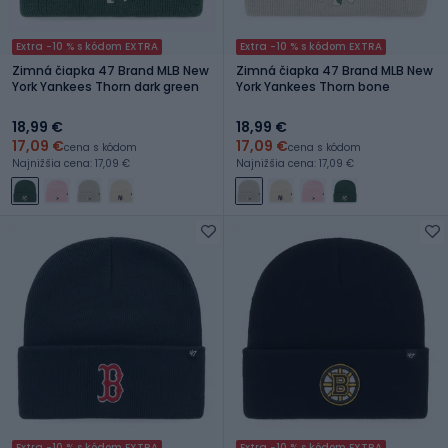
Extra -10 % s kódom EXTRA
Extra -10 % s kódom EXTRA
Zimná čiapka 47 Brand MLB New
Zimná čiapka 47 Brand MLB New
York Yankees Thorn dark green
York Yankees Thorn bone
18,99 €
18,99 €
17,09 €
17,09 €
cena s kódom
cena s kódom
Najnižšia cena: 17,09 €
Najnižšia cena: 17,09 €
Extra -10 % s kódom EXTRA
Extra -10 % s kódom EXTRA