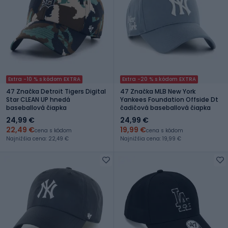
Extra -10 % s kódom EXTRA
Extra -20 % s kódom EXTRA
47 Značka Detroit Tigers Digital
47 Značka MLB New York
Star CLEAN UP hnedá
Yankees Foundation Offside Dt
baseballová čiapka
čadičová baseballová čiapka
24,99 €
24,99 €
22,49 €
19,99 €
cena s kódom
cena s kódom
Najnižšia cena: 22,49 €
Najnižšia cena: 19,99 €