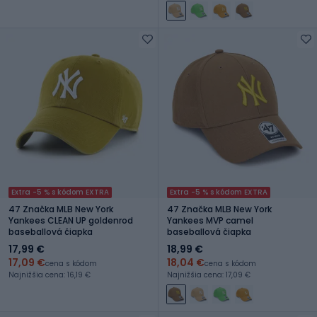
Extra -5 % s kódom EXTRA
Extra -5 % s kódom EXTRA
47 Značka MLB New York
47 Značka MLB New York
Yankees CLEAN UP goldenrod
Yankees MVP camel
baseballová čiapka
baseballová čiapka
17,99 €
18,99 €
17,09 €
18,04 €
cena s kódom
cena s kódom
Najnižšia cena: 16,19 €
Najnižšia cena: 17,09 €