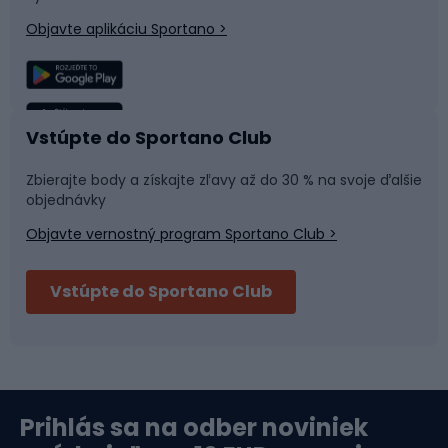
Objavte aplikáciu Sportano >
Lezenie
Turistické oblečenie
Rybolov
Plávanie
Vstúpte do Sportano Club
Športová medicína
Tímové športy
Zbierajte body a získajte zľavy až do 30 % na svoje ďalšie
objednávky
Objavte vernostný program Sportano Club >
Bushcraft
Fitness a posilňovňa
Vstúpte do Sportano Club
Bikepacking
Cyklistické prilby
Severská chôdza
Skitouring
Prihlás sa na odber noviniek
Orientačný beh
Lyžovanie