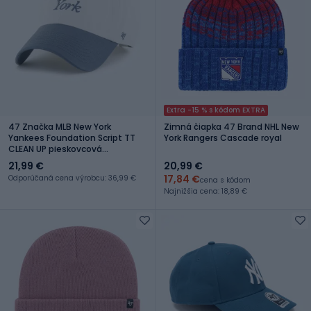
Extra -15 % s kódom EXTRA
47 Značka MLB New York
Zimná čiapka 47 Brand NHL New
Yankees Foundation Script TT
York Rangers Cascade royal
CLEAN UP pieskovcová
baseballová čiapka
21,99 €
20,99 €
17,84 €
Odporúčaná cena výrobcu: 36,99 €
cena s kódom
Najnižšia cena: 18,89 €