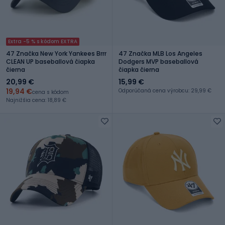
Extra -5 % s kódom EXTRA
47 Značka New York Yankees Brrr
47 Značka MLB Los Angeles
CLEAN UP baseballová čiapka
Dodgers MVP baseballová
čierna
čiapka čierna
20,99 €
15,99 €
19,94 €
Odporúčaná cena výrobcu: 29,99 €
cena s kódom
Najnižšia cena: 18,89 €