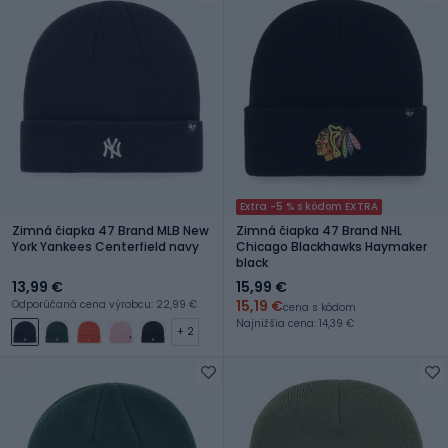
Extra -5 % s kódom EXTRA
Zimná čiapka 47 Brand MLB New
Zimná čiapka 47 Brand NHL
York Yankees Centerfield navy
Chicago Blackhawks Haymaker
black
13,99 €
15,99 €
15,19 €
Odporúčaná cena výrobcu: 22,99 €
cena s kódom
Najnižšia cena: 14,39 €
+ 2