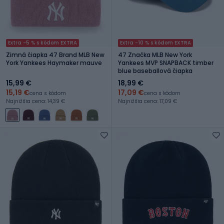
Extra -5 % s kódom EXTRA
Extra -10 % s kódom EXTRA
Zimná čiapka 47 Brand MLB New
47 Značka MLB New York
York Yankees Haymaker mauve
Yankees MVP SNAPBACK timber
blue baseballová čiapka
15,99 €
18,99 €
15,19 €
17,09 €
cena s kódom
cena s kódom
Najnižšia cena: 14,39 €
Najnižšia cena: 17,09 €