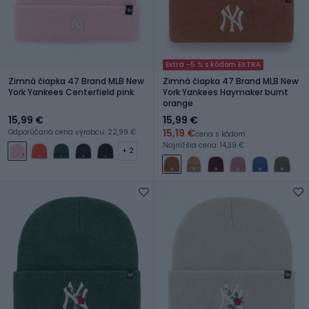
Extra -5 % s kódom EXTRA
Zimná čiapka 47 Brand MLB New
Zimná čiapka 47 Brand MLB New
York Yankees Centerfield pink
York Yankees Haymaker burnt
orange
15,99 €
15,99 €
15,19 €
Odporúčaná cena výrobcu: 22,99 €
cena s kódom
Najnižšia cena: 14,39 €
+ 2