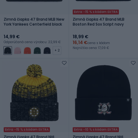
Extra -15 % s kódom EXTRA
Zimná čiapka 47 Brand MLB New
Zimná čiapka 47 Brand MLB
York Yankees Centerfield black
Boston Red Sox Script navy
14,99 €
18,99 €
16,14 €
Odporúčaná cena výrobcu: 22,99 €
cena s kódom
Najnižšia cena: 17,09 €
+ 2
Extra -15 % s kódom EXTRA
Extra -10 % s kódom EXTRA
Zimná čiapka 47 Brand NHL
Zimná čiapka 47 Brand NHL