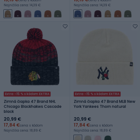
cena s kódom
cena s kódom
Najnižšia cena: 14,39 €
Najnižšia cena: 14,39 €
Extra -15 % s kódom EXTRA
Extra -15 % s kódom EXTRA
Zimná čiapka 47 Brand NHL
Zimná čiapka 47 Brand MLB New
Chicago Blackhakws Cascade
York Yankees Thorn natural
black
20,99 €
20,99 €
17,84 €
17,84 €
cena s kódom
cena s kódom
Najnižšia cena: 18,89 €
Najnižšia cena: 18,89 €