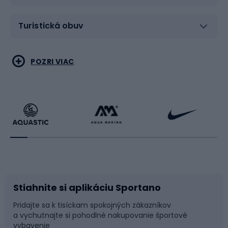
Turistická obuv
Vodné športy
Bojové umenia
POZRI VIAC
Cyklistické oblečenie
Korčuľovanie
Beh
Raketové športy
Bicykle
Cyklistická obuv
Stiahnite si aplikáciu Sportano
Príslušenstvo k bicyklom
Sane a kĺzačky
Pridajte sa k tisíckam spokojných zákazníkov
a vychutnajte si pohodlné nakupovanie športové
Časti bicyklov
Snowboard
vybavenie