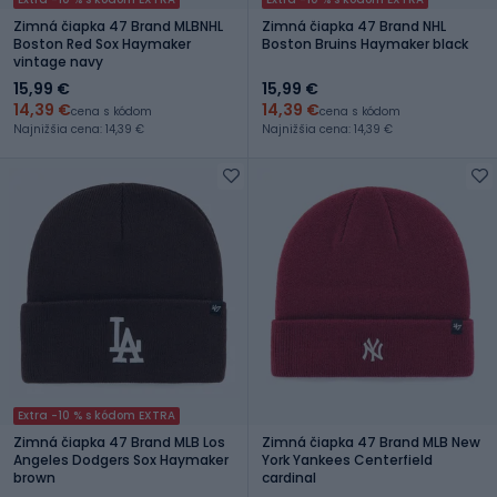
Zimná čiapka 47 Brand MLBNHL
Zimná čiapka 47 Brand NHL
Boston Red Sox Haymaker
Boston Bruins Haymaker black
vintage navy
15,99 €
15,99 €
14,39 €
14,39 €
cena s kódom
cena s kódom
Najnižšia cena: 14,39 €
Najnižšia cena: 14,39 €
Extra -10 % s kódom EXTRA
Zimná čiapka 47 Brand MLB Los
Zimná čiapka 47 Brand MLB New
Angeles Dodgers Sox Haymaker
York Yankees Centerfield
brown
cardinal