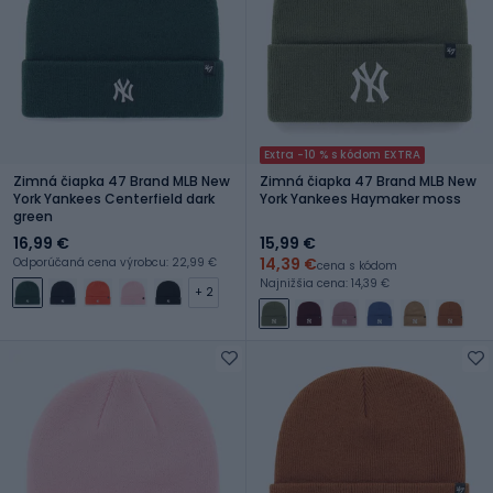
Extra -10 % s kódom EXTRA
Zimná čiapka 47 Brand MLB New
Zimná čiapka 47 Brand MLB New
York Yankees Centerfield dark
York Yankees Haymaker moss
green
16,99 €
15,99 €
14,39 €
Odporúčaná cena výrobcu: 22,99 €
cena s kódom
Najnižšia cena: 14,39 €
+ 2