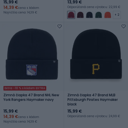
15,99 €
13,99 €
14,39 €
Odporúčaná cena výrobcu: 22,99 €
cena s kódom
Najnižšia cena: 14,39 €
+ 2
Extra -10 % s kódom EXTRA
Zimná čiapka 47 Brand NHL New
Zimná čiapka 47 Brand MLB
York Rangers Haymaker navy
Pittsburgh Pirates Haymaker
black
15,99 €
15,99 €
14,39 €
Odporúčaná cena výrobcu: 24,99 €
cena s kódom
Najnižšia cena: 14,39 €