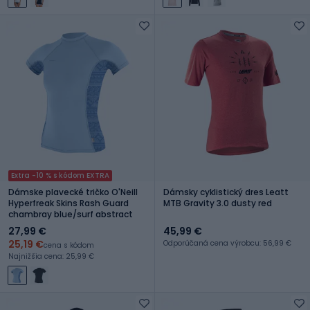
Extra -10 % s kódom EXTRA
Dámske plavecké tričko O'Neill
Dámsky cyklistický dres Leatt
Hyperfreak Skins Rash Guard
MTB Gravity 3.0 dusty red
chambray blue/surf abstract
27,99 €
45,99 €
25,19 €
Odporúčaná cena výrobcu: 56,99 €
cena s kódom
Najnižšia cena: 25,99 €