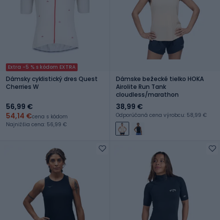
Extra -5 % s kódom EXTRA
Dámsky cyklistický dres Quest
Dámske bežecké tielko HOKA
Cherries W
Airolite Run Tank
cloudless/marathon
56,99 €
38,99 €
54,14 €
Odporúčaná cena výrobcu: 58,99 €
cena s kódom
Najnižšia cena: 56,99 €