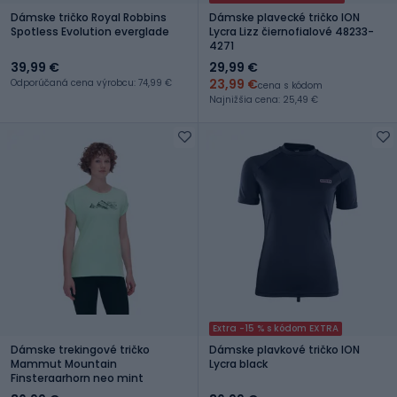
Dámske tričko Royal Robbins
Dámske plavecké tričko ION
Spotless Evolution everglade
Lycra Lizz čiernofialové 48233-
4271
39,99 €
29,99 €
23,99 €
Odporúčaná cena výrobcu: 74,99 €
cena s kódom
Najnižšia cena: 25,49 €
Extra -15 % s kódom EXTRA
Dámske trekingové tričko
Dámske plavkové tričko ION
Mammut Mountain
Lycra black
Finsteraarhorn neo mint