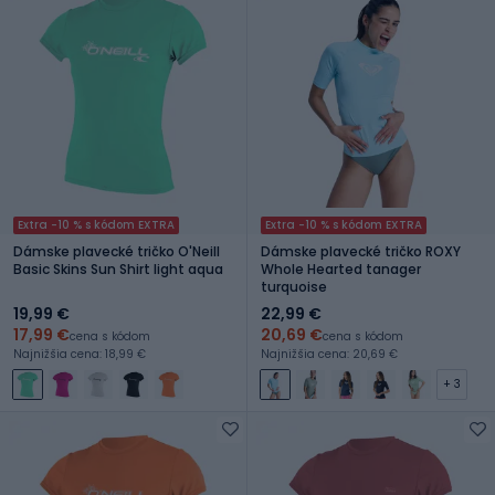
Extra -10 % s kódom EXTRA
Extra -10 % s kódom EXTRA
Dámske plavecké tričko O'Neill
Dámske plavecké tričko ROXY
Basic Skins Sun Shirt light aqua
Whole Hearted tanager
turquoise
19,99 €
22,99 €
17,99 €
20,69 €
cena s kódom
cena s kódom
Najnižšia cena: 18,99 €
Najnižšia cena: 20,69 €
+ 3