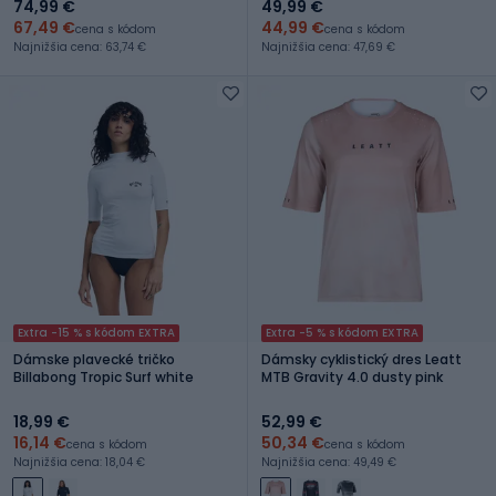
74,99 €
49,99 €
67,49 €
44,99 €
cena s kódom
cena s kódom
Najnižšia cena: 63,74 €
Najnižšia cena: 47,69 €
Extra -15 % s kódom EXTRA
Extra -5 % s kódom EXTRA
Dámske plavecké tričko
Dámsky cyklistický dres Leatt
Billabong Tropic Surf white
MTB Gravity 4.0 dusty pink
18,99 €
52,99 €
16,14 €
50,34 €
cena s kódom
cena s kódom
Najnižšia cena: 18,04 €
Najnižšia cena: 49,49 €