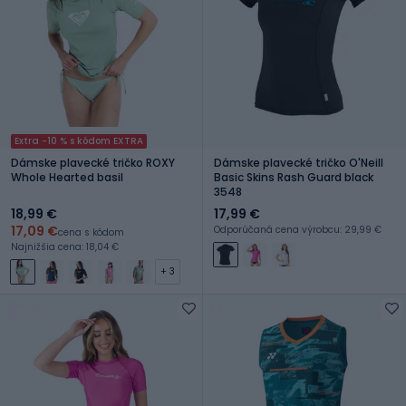
Extra -10 % s kódom EXTRA
Dámske plavecké tričko ROXY
Dámske plavecké tričko O'Neill
Whole Hearted basil
Basic Skins Rash Guard black
3548
18,99 €
17,99 €
17,09 €
Odporúčaná cena výrobcu: 29,99 €
cena s kódom
Najnižšia cena: 18,04 €
+ 3