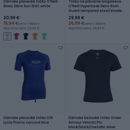
Dámske plavecké tričko O'Neill
Tričko na plávanie longsleeve
Basic Skins Sun Shirt white
O'Neill Hyperfreak Skins Rash
Guard tempered steel/shaded
island sky
20,99 €
29,99 €
19,94 €
26,99 €
cena s kódom
cena s kódom
Najnižšia cena: 20,99 €
Najnižšia cena: 29,89 €
Dámske plavecké tričko ION
Dámske bežecké tričko Under
Lycra Promo concord blue
Armour Velociti Pro
black/black/metallic silver