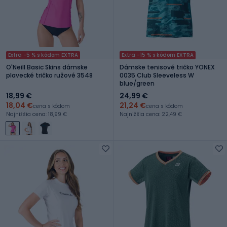
Extra -5 % s kódom EXTRA
Extra -15 % s kódom EXTRA
O'Neill Basic Skins dámske
Dámske tenisové tričko YONEX
plavecké tričko ružové 3548
0035 Club Sleeveless W
blue/green
18,99 €
24,99 €
18,04 €
21,24 €
cena s kódom
cena s kódom
Najnižšia cena: 18,99 €
Najnižšia cena: 22,49 €