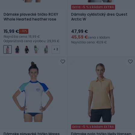
Extra -5 % s kódom EXTRA
Dámske plavecké tričko ROXY
Dámsky cyklistický dres Quest
Whole Hearted heather rose
Arctic W
15,99 €
47,99 €
-16%
45,59 €
Najnižšia cena: 18,99 €
cena s kódom
Odporúčaná cena výrobcu: 29,99 €
Najnižšia cena: 43,19 €
+ 3
Extra -5 % s kódom EXTRA
Dámske plavecké tričko Mares
Dámske polo tričko Helly Hansen