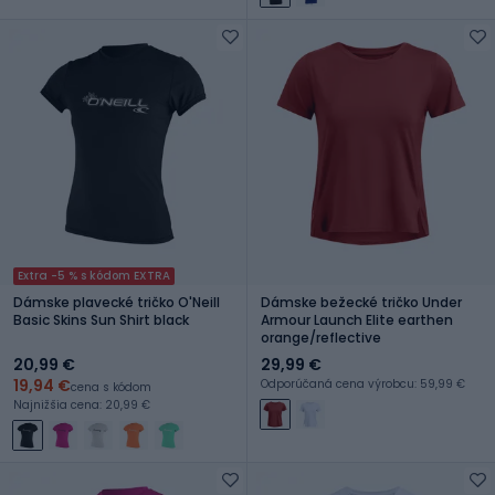
Extra -5 % s kódom EXTRA
Dámske plavecké tričko O'Neill
Dámske bežecké tričko Under
Basic Skins Sun Shirt black
Armour Launch Elite earthen
orange/reflective
20,99 €
29,99 €
19,94 €
Odporúčaná cena výrobcu: 59,99 €
cena s kódom
Najnižšia cena: 20,99 €