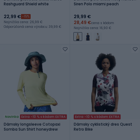
Rashguard Shield white
Siren Polo miami peach
22,99 €
29,99 €
-15%
28,49 €
Najnižšia cena: 26,99 €
cena s kódom
Odporúčaná cena výrobcu: 39,99 €
Najnižšia cena: 16,90 €
Novinka
Extra -10 % s kódom EXTRA
Extra -10 % s kódom EXTRA
Dámsky longsleeve Cotopaxi
Dámsky cyklistický dres Quest
Somba Sun Shirt honeydrew
Retro Bike