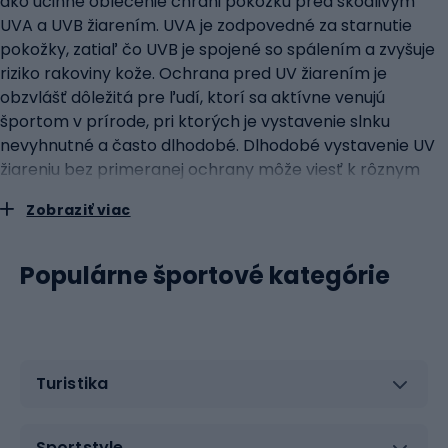
ako účinne oblečenie chráni pokožku pred škodlivým
UVA a UVB žiarením. UVA je zodpovedné za starnutie
pokožky, zatiaľ čo UVB je spojené so spálením a zvyšuje
riziko rakoviny kože. Ochrana pred UV žiarením je
obzvlášť dôležitá pre ľudí, ktorí sa aktívne venujú
športom v prírode, pri ktorých je vystavenie slnku
nevyhnutné a často dlhodobé. Dlhodobé vystavenie UV
žiareniu bez primeranej ochrany môže viesť k rôznym
kožným problémom, od spálenia pokožky až po
Zobraziť viac
predčasné starnutie pokožky a zvýšené riziko rakoviny
kože. Technológia tkanín s UV filtrom je dôležitým
prvkom pri výrobe športového oblečenia pre ženy.
Populárne športové kategórie
Takéto tkaniny sú navrhnuté tak, aby odrážali alebo
pohlcovali UV žiarenie a minimalizovali jeho dosah na
pokožku. To nielenže dodáva ďalšiu vrstvu ochrany, ale
umožňuje aj pohodlnejšie a bezpečnejšie športové
Turistika
aktivity v prírode. Oblečenie s UV ochranou je navyše
často vyrobené z ľahkých a priedušných materiálov, čo
je dôležité pre zachovanie pohodlia počas cvičenia.
Sportstyle