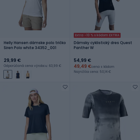
Extra -10 % s kódom EXTRA
Helly Hansen dámske polo tričko
Dámsky cyklistický dres Quest
Siren Polo white 34352_001
Panther W
29,99 €
54,99 €
49,49 €
Odporúčaná cena výrobcu: 63,99 €
cena s kódom
Najnižšia cena: 50,14 €