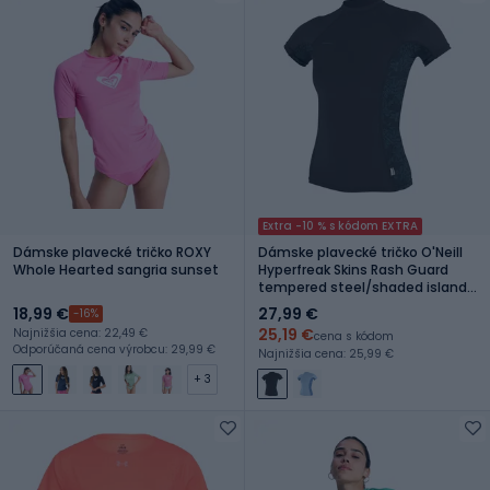
Extra -10 % s kódom EXTRA
Dámske plavecké tričko ROXY
Dámske plavecké tričko O'Neill
Whole Hearted sangria sunset
Hyperfreak Skins Rash Guard
tempered steel/shaded island
sky
18,99 €
27,99 €
-16%
25,19 €
Najnižšia cena: 22,49 €
cena s kódom
Odporúčaná cena výrobcu: 29,99 €
Najnižšia cena: 25,99 €
+ 3