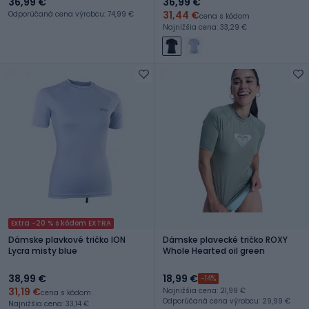
36,99 €
36,99 €
31,44 €
Odporúčaná cena výrobcu: 74,99 €
cena s kódom
Najnižšia cena: 33,29 €
Extra -20 % s kódom EXTRA
Dámske plavkové tričko ION
Dámske plavecké tričko ROXY
Lycra misty blue
Whole Hearted oil green
38,99 €
18,99 €
-14%
31,19 €
Najnižšia cena: 21,99 €
cena s kódom
Odporúčaná cena výrobcu: 29,99 €
Najnižšia cena: 33,14 €