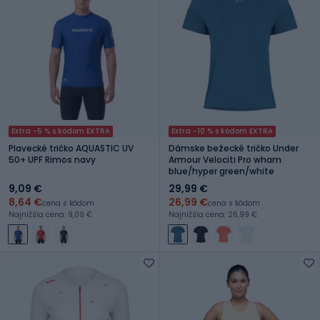
Extra -5 % s kódom EXTRA
Extra -10 % s kódom EXTRA
Plavecké tričko AQUASTIC UV
Dámske bežecké tričko Under
50+ UPF Rimos navy
Armour Velociti Pro wham
blue/hyper green/white
9,09 €
29,99 €
8,64 €
26,99 €
cena s kódom
cena s kódom
Najnižšia cena: 9,09 €
Najnižšia cena: 26,99 €