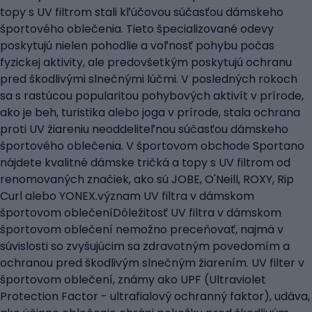
topy s UV filtrom stali kľúčovou súčasťou dámskeho
športového oblečenia. Tieto špecializované odevy
poskytujú nielen pohodlie a voľnosť pohybu počas
fyzickej aktivity, ale predovšetkým poskytujú ochranu
pred škodlivými slnečnými lúčmi. V posledných rokoch
sa s rastúcou popularitou pohybových aktivít v prírode,
ako je beh, turistika alebo joga v prírode, stala ochrana
proti UV žiareniu neoddeliteľnou súčasťou dámskeho
športového oblečenia. V športovom obchode Sportano
nájdete kvalitné dámske tričká a topy s UV filtrom od
renomovaných značiek, ako sú JOBE, O'Neill, ROXY, Rip
Curl alebo YONEX.význam UV filtra v dámskom
športovom oblečeníDôležitosť UV filtra v dámskom
športovom oblečení nemožno preceňovať, najmä v
súvislosti so zvyšujúcim sa zdravotným povedomím a
ochranou pred škodlivým slnečným žiarením. UV filter v
športovom oblečení, známy ako UPF (Ultraviolet
Protection Factor - ultrafialový ochranný faktor), udáva,