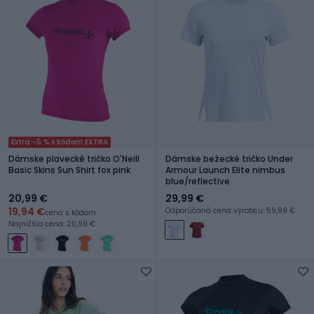
Extra -5 % s kódom EXTRA
Dámske plavecké tričko O'Neill
Dámske bežecké tričko Under
Basic Skins Sun Shirt fox pink
Armour Launch Elite nimbus
blue/reflective
20,99 €
29,99 €
19,94 €
Odporúčaná cena výrobcu: 59,99 €
cena s kódom
Najnižšia cena: 20,99 €