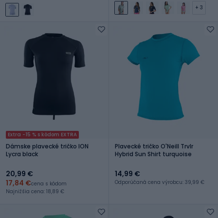
+ 3
Extra -15 % s kódom EXTRA
Dámske plavecké tričko ION
Plavecké tričko O'Neill Trvlr
Lycra black
Hybrid Sun Shirt turquoise
20,99 €
14,99 €
17,84 €
Odporúčaná cena výrobcu: 39,99 €
cena s kódom
Najnižšia cena: 18,89 €