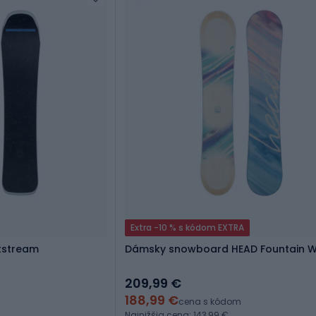
Extra -10 % s kódom EXTRA
tstream
Dámsky snowboard HEAD Fountain 
209,99 €
188,99 €
cena s kódom
Najnižšia cena: 143,99 €