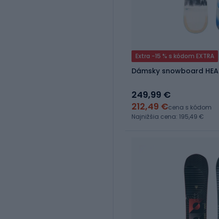
Extra -15 % s kódom EXTRA
Dámsky snowboard HEAD 
249,99 €
212,49 €
cena s kódom
Najnižšia cena: 195,49 €