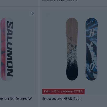
Extra -15 % s kódom EXTRA
omon No Drama W
Snowboard HEAD Rush