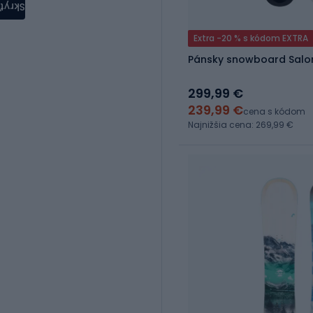
Skryť
Extra -20 % s kódom EXTRA
Pánsky snowboard Salo
299,99 €
239,99 €
cena s kódom
Najnižšia cena: 269,99 €