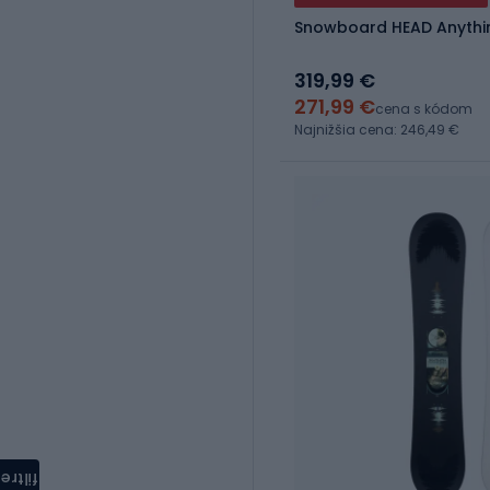
Snowboard HEAD Anythi
319,99 €
271,99 €
cena s kódom
Najnižšia cena: 246,49 €
filtre