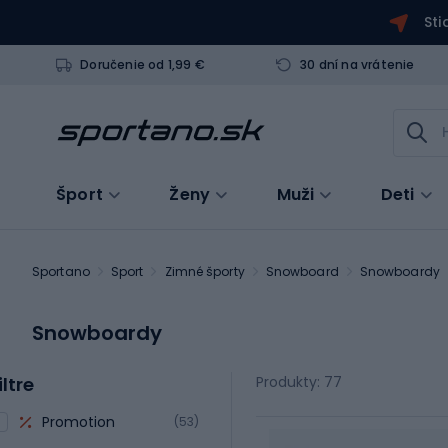
Sti
Doručenie od 1,99 €
30 dní na vrátenie
Šport
Ženy
Muži
Deti
Sportano
Sport
Zimné športy
Snowboard
Snowboardy
Snowboardy
iltre
Produkty: 77
Promotion
(53)