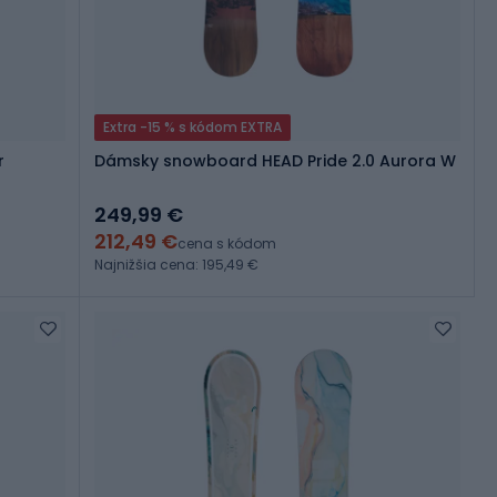
Extra -15 % s kódom EXTRA
r
Dámsky snowboard HEAD Pride 2.0 Aurora W
249,99 €
212,49 €
cena s kódom
Najnižšia cena: 195,49 €