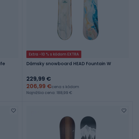
Extra -10 % s kódom EXTRA
fe
Dámsky snowboard HEAD Fountain W
229,99 €
206,99 €
cena s kódom
Najnižšia cena: 188,99 €