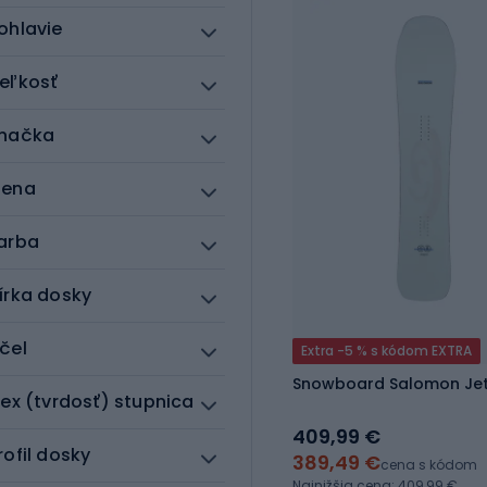
ohlavie
eľkosť
načka
ena
arba
írka dosky
čel
Extra -5 % s kódom EXTRA
Snowboard Salomon Je
lex (tvrdosť) stupnica
409,99 €
rofil dosky
389,49 €
cena s kódom
Najnižšia cena: 409,99 €