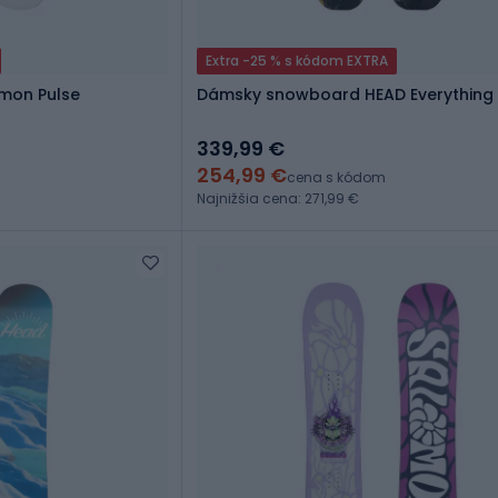
Extra -25 % s kódom EXTRA
mon Pulse
Dámsky snowboard HEAD Everything 
339,99 €
254,99 €
cena s kódom
Najnižšia cena: 271,99 €