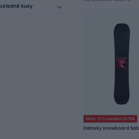
osledné kusy
Extra -5 % s kódom EXTRA
Dámsky snowboard Sal