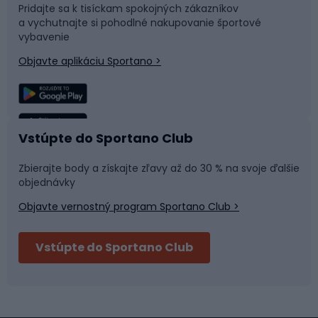
Pridajte sa k tisíckam spokojných zákazníkov
a vychutnajte si pohodlné nakupovanie športové
Časti bicyklov
Snowboard
vybavenie
Objavte aplikáciu Sportano >
Lezenie
Turistické oblečenie
Rybolov
Plávanie
Vstúpte do Sportano Club
Športová medicína
Tímové športy
Zbierajte body a získajte zľavy až do 30 % na svoje ďalšie
objednávky
Objavte vernostný program Sportano Club >
Bushcraft
Fitness a posilňovňa
Vstúpte do Sportano Club
Bikepacking
Cyklistické prilby
Severská chôdza
Skitouring