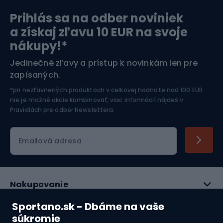
Prihlás sa na odber noviniek
Orientačný beh
Lyžovanie
a získaj zľavu 10 EUR na svoje
nákupy!*
Športová elektronika
Jedinečné zľavy a prístup k novinkám len pre
zapísaných.
Jazdectvo
*pri nezľavnených produktoch v celkovej hodnote nad 100 EUR
nie je možné akcie kombinovať, viac informácií nájdeš v
Pravidlách pre odber Newslettera
.
Emailová adresa
Nakupovanie
Sportano.sk - Dbáme na vaše
Služby zákazníkom
súkromie