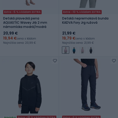
Extra -5 % s kódom EXTRA
Extra -10 % s kódom EXTRA
Detská plavecká pena
Detská nepremokavá bunda
AQUASTIC Wavey Jrb 2 mm
KADVA Fory Jrg ružová
námornícka modrá/modrá
20,99 €
21,99 €
19,94 €
19,79 €
cena s kódom
cena s kódom
Najnižšia cena: 20,99 €
Najnižšia cena: 21,99 €
Novinka
Extra -15 % s kódom EXTRA
Extra -5 % s kódom EXTRA