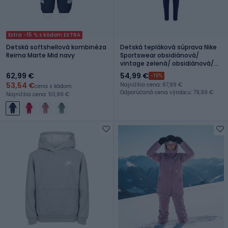
Extra -15 % s kódom EXTRA
Detská softshellová kombinéza
Detská tepláková súprava Nike
Reima Marte Mid navy
Sportswear obsidiánová/
vintage zelená/ obsidiánová/
biela
62,99 €
54,99 €
-19%
53,54 €
Najnižšia cena: 67,99 €
cena s kódom
Odporúčaná cena výrobcu: 79,99 €
Najnižšia cena: 50,99 €