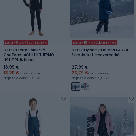
Extra -5 % s kódom EXTRA
Extra -15 % s kódom EXTRA
Detská termo bielizeň
Detská lyžiarska bunda KADVA
OneTeam ACHILL II THERMO
Skiro Jacket tmavomodrá
LIGHT PLUS black
13,99 €
27,99 €
13,29 €
23,79 €
cena s kódom
cena s kódom
Najnižšia cena: 13,99 €
Najnižšia cena: 27,99 €