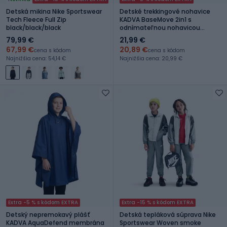
Detská mikina Nike Sportswear
Detské trekkingové nohavice
Tech Fleece Full Zip
KADVA BaseMove 2in1 s
black/black/black
odnímateľnou nohavicou
modré
79,99 €
21,99 €
67,99 €
20,89 €
cena s kódom
cena s kódom
Najnižšia cena: 54,14 €
Najnižšia cena: 20,99 €
Extra -5 % s kódom EXTRA
Extra -15 % s kódom EXTRA
Detský nepremokavý plášť
Detská tepláková súprava Nike
KADVA AquaDefend membrána
Sportswear Woven smoke