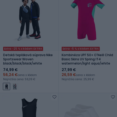
Extra -25 % s kódom EXTRA
Extra -5 % s kódom EXTRA
Detská tepláková súprava Nike
Kombinéza UPF 50+ O'Neill Child
Sportswear Woven
Basic Skins UV Spring IT4
black/black/black/white
watermelon/light aqua/white
74,99 €
27,99 €
56,24 €
26,59 €
cena s kódom
cena s kódom
Najnižšia cena: 59,39 €
Najnižšia cena: 25,99 €