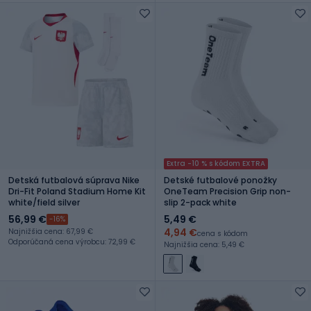
Extra -10 % s kódom EXTRA
Detská futbalová súprava Nike
Detské futbalové ponožky
Dri-Fit Poland Stadium Home Kit
OneTeam Precision Grip non-
white/field silver
slip 2-pack white
56,99 €
5,49 €
-16%
4,94 €
Najnižšia cena: 67,99 €
cena s kódom
Odporúčaná cena výrobcu: 72,99 €
Najnižšia cena: 5,49 €