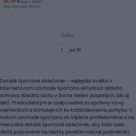
95,99 €
cena s kódom
Najnižšia cena: 101,99 €
Ďalšia
od 35
Detské športové oblečenie - najlepšia kvalita v
internetovom obchode Sportano.skFyzická aktivita
zohráva dôležitú úlohu v živote nielen dospelých, ale aj
detí. Predovšetkým je zodpovedná za správny vývoj
najmenších a stimuluje ich ku každodennému pohybu. V
našom obchode Sportano.sk nájdete profesionálne a na
mieru šité detské športové oblečenie, aby bolo vaše
dieťa pripravené na všetky poveternostné podmienky