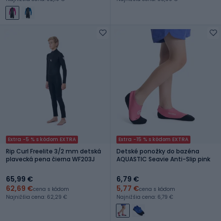
Extra -5 % s kódom EXTRA
Extra -15 % s kódom EXTRA
Rip Curl Freelite 3/2 mm detská
Detské ponožky do bazéna
plavecká pena čierna WF203J
AQUASTIC Seavie Anti-Slip pink
65,99 €
6,79 €
62,69 €
5,77 €
cena s kódom
cena s kódom
Najnižšia cena: 62,29 €
Najnižšia cena: 6,79 €