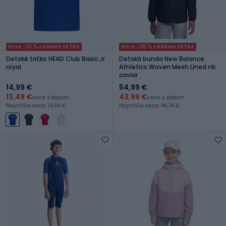
Extra -10 % s kódom EXTRA
Extra -20 % s kódom EXTRA
Detské tričko HEAD Club Basic Jr
Detská bunda New Balance
royal
Athletics Woven Mesh Lined nb
caviar
14,99 €
54,99 €
13,49 €
43,99 €
cena s kódom
cena s kódom
Najnižšia cena: 14,99 €
Najnižšia cena: 46,74 €