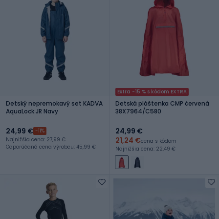
Extra -15 % s kódom EXTRA
Detský nepremokavý set KADVA
Detská pláštenka CMP červená
AquaLock JR Navy
38X7964/C580
24,99 €
24,99 €
-11%
21,24 €
Najnižšia cena: 27,99 €
cena s kódom
Odporúčaná cena výrobcu: 45,99 €
Najnižšia cena: 22,49 €