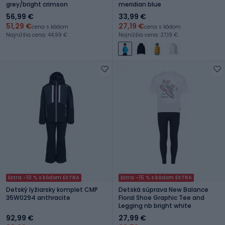
grey/bright crimson
meridian blue
56,99 €
33,99 €
51,29 €
27,19 €
cena s kódom
cena s kódom
Najnižšia cena: 44,99 €
Najnižšia cena: 27,19 €
Extra -10 % s kódom EXTRA
Extra -15 % s kódom EXTRA
Detský lyžiarsky komplet CMP
Detská súprava New Balance
35W0294 anthracite
Floral Shoe Graphic Tee and
Legging nb bright white
92,99 €
27,99 €