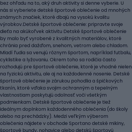
bez ohľadu na to, aký druh aktivity si denne vyberie. U
nás si vyberiete detské športové oblečenie od mnohých
známych značiek, ktoré dbajú na vysokú kvalitu
výrobkov.Detské športové oblečenie: pripravte svoje
dieťa na akúkoľvek aktivitu Detské športové oblečenie
by malo byť vyrobené z kvalitných materiálov, ktoré
chránia pred dažďom, snehom, vetrom alebo chladom.
Mladí ľudia sa venujú rôznym športom, napríklad futbalu,
cyklistike a lyžovaniu. Okrem toho sa rodičia často
rozhodujú pre športové oblečenie, ktoré je vhodné nielen
na fyzickú aktivitu, ale aj na každodenné nosenie. Detské
športové oblečenie je zárukou pohodlia a špičkových
tkanín, ktoré vďaka svojim ochranným a tepelným
vlastnostiam poskytujú odolnosť voči všetkým
podmienkam. Detské športové oblečenie je tiež
ideálnym doplnkom každodenného oblečenia (do školy
alebo na prechádzky). Medzi veľkým výberom
oblečenia nájdete v obchode Sportano detské mikiny,
športové bundy, nohavice alebo detskú športovú