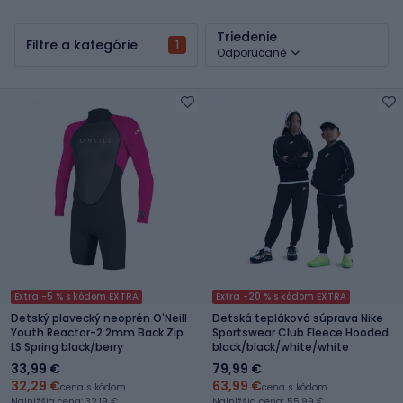
Triedenie
Filtre a kategórie
1
Odporúčané
Extra -5 % s kódom EXTRA
Extra -20 % s kódom EXTRA
Detský plavecký neoprén O'Neill
Detská tepláková súprava Nike
Youth Reactor-2 2mm Back Zip
Sportswear Club Fleece Hooded
LS Spring black/berry
black/black/white/white
33,99 €
79,99 €
32,29 €
63,99 €
cena s kódom
cena s kódom
Najnižšia cena: 32,19 €
Najnižšia cena: 55,99 €