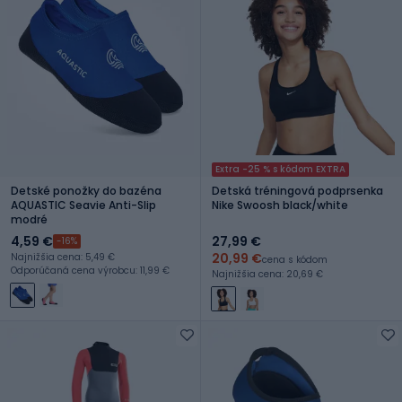
Extra -25 % s kódom EXTRA
Detské ponožky do bazéna
Detská tréningová podprsenka
AQUASTIC Seavie Anti-Slip
Nike Swoosh black/white
modré
4,59 €
27,99 €
-16%
20,99 €
Najnižšia cena: 5,49 €
cena s kódom
Odporúčaná cena výrobcu: 11,99 €
Najnižšia cena: 20,69 €