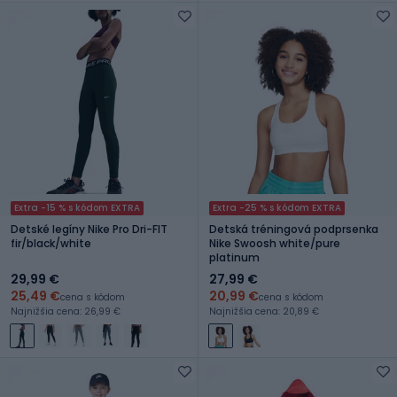
Extra -15 % s kódom EXTRA
Extra -25 % s kódom EXTRA
Detské legíny Nike Pro Dri-FIT
Detská tréningová podprsenka
fir/black/white
Nike Swoosh white/pure
platinum
29,99 €
27,99 €
25,49 €
20,99 €
cena s kódom
cena s kódom
Najnižšia cena: 26,99 €
Najnižšia cena: 20,89 €