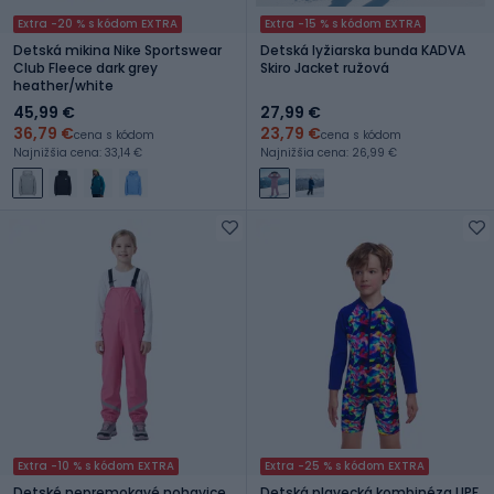
Extra -20 % s kódom EXTRA
Extra -15 % s kódom EXTRA
Detská mikina Nike Sportswear
Detská lyžiarska bunda KADVA
Club Fleece dark grey
Skiro Jacket ružová
heather/white
45,99 €
27,99 €
36,79 €
23,79 €
cena s kódom
cena s kódom
Najnižšia cena: 33,14 €
Najnižšia cena: 26,99 €
Extra -10 % s kódom EXTRA
Extra -25 % s kódom EXTRA
Detské nepremokavé nohavice
Detská plavecká kombinéza UPF