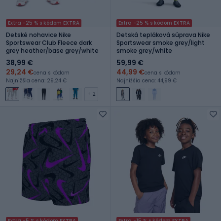
Extra -25 % s kódom EXTRA
Extra -25 % s kódom EXTRA
Detské nohavice Nike
Detská tepláková súprava Nike
Sportswear Club Fleece dark
Sportswear smoke grey/light
grey heather/base grey/white
smoke grey/white
38,99 €
59,99 €
29,24 €
44,99 €
cena s kódom
cena s kódom
Najnižšia cena: 29,24 €
Najnižšia cena: 44,99 €
+ 2
Extra -5 % s kódom EXTRA
Extra -15 % s kódom EXTRA