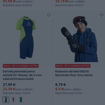
83,69 €
23,79 €
cena s kódom
cena s kódom
Najnižšia cena: 92,99 €
Najnižšia cena: 25,19 €
Extra -20 % s kódom EXTRA
Extra -10 % s kódom EXTRA
Detská plavecká pena
Rukavice detské KADVA
AQUASTIC Wavey Jrb 2 mm
Mountain Flow One čierne
zelená/tmavomodrá
27,99 €
6,79 €
22,39 €
6,11 €
cena s kódom
cena s kódom
Najnižšia cena: 27,19 €
Najnižšia cena: 6,79 €