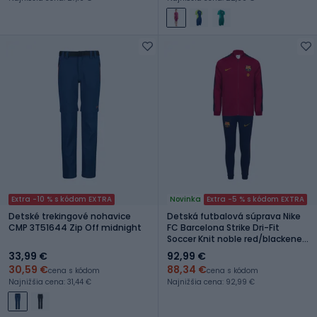
Extra -10 % s kódom EXTRA
Novinka
Extra -5 % s kódom EXTRA
Detské trekingové nohavice
Detská futbalová súprava Nike
CMP 3T51644 Zip Off midnight
FC Barcelona Strike Dri-Fit
Soccer Knit noble red/blackened
blue
33,99 €
92,99 €
30,59 €
88,34 €
cena s kódom
cena s kódom
Najnižšia cena: 31,44 €
Najnižšia cena: 92,99 €