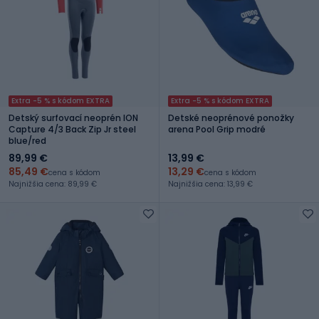
Extra -5 % s kódom EXTRA
Extra -5 % s kódom EXTRA
Detský surfovací neoprén ION
Detské neoprénové ponožky
Capture 4/3 Back Zip Jr steel
arena Pool Grip modré
blue/red
89,99 €
13,99 €
85,49 €
13,29 €
cena s kódom
cena s kódom
Najnižšia cena: 89,99 €
Najnižšia cena: 13,99 €