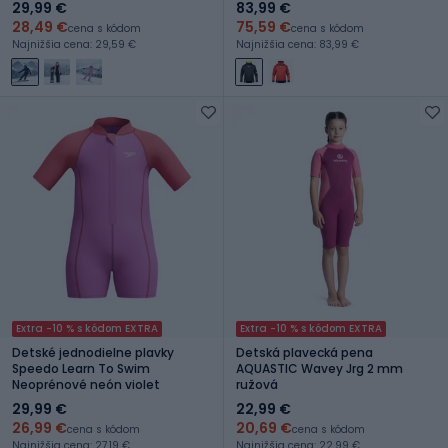
29,99 €
83,99 €
28,49 €
75,59 €
cena s kódom
cena s kódom
Najnižšia cena: 29,59 €
Najnižšia cena: 83,99 €
Extra -10 % s kódom EXTRA
Extra -10 % s kódom EXTRA
Detské jednodielne plavky
Detská plavecká pena
Speedo Learn To Swim
AQUASTIC Wavey Jrg 2 mm
Neoprénové neón violet
ružová
29,99 €
22,99 €
26,99 €
20,69 €
cena s kódom
cena s kódom
Najnižšia cena: 27,19 €
Najnižšia cena: 22,99 €