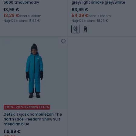
5000 tmavomodrý
grey/light smoke grey/white
13,99 €
63,99 €
13,29 €
54,39 €
cena s kódom
cena s kódom
Najnižšia cena: 13,99 €
Najnižšia cena: 51,29 €
Extra -20 % s kódom EXTRA
Detski skijaški kombinezon The
North Face Freedom Snow Suit
meridian blue
119,99 €