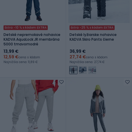
Extra -10 % s kódom EXTRA
Extra -25 % s kódom EXTRA
Detské nepremokavé nohavice
Detské lyžiarske nohavice
KADVA AquaLock JR membrána
KADVA Skiro Pants čierne
5000 tmavomodré
13,99 €
36,99 €
12,59 €
27,74 €
cena s kódom
cena s kódom
Najnižšia cena: 11,89 €
Najnižšia cena: 27,74 €