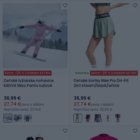
Extra -25 % s kódom EXTRA
Novinka
Extra -25 % s kódom EXTRA
Detské lyžiarske nohavice
Detské šortky Nike Pro Dri-Fit
KADVA Skiro Pants ružové
2in1 steam/black/white
36,99 €
36,99 €
27,74 €
27,74 €
cena s kódom
cena s kódom
Najnižšia cena: 27,74 €
Najnižšia cena: 23,99 €