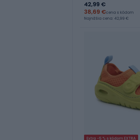
42,99 €
38,69 €
cena s kódom
Najnižšia cena: 42,99 €
Extra -5 % s kódom EXTRA