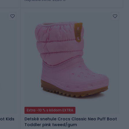
Extra -10 % s kódom EXTRA
ot Kids
Detské snehule Crocs Classic Neo Puff Boot
Toddler pink tweed/gum