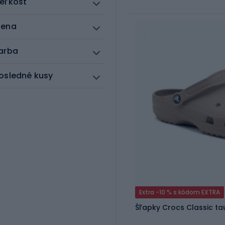
eľkosť
ena
arba
osledné kusy
Extra -10 % s kódom EXTRA
Šľapky Crocs Classic t