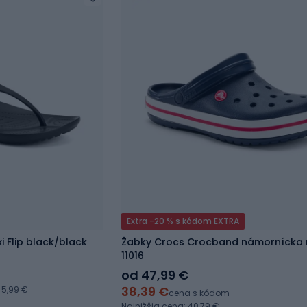
Extra -20 % s kódom EXTRA
 Flip black/black
Žabky Crocs Crocband námornícka
11016
od 47,99 €
38,39 €
5,99 €
cena s kódom
Najnižšia cena: 40,79 €