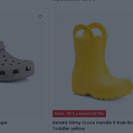
Extra -25 % s kódom EXTRA
aupe
Detské čižmy Crocs Handle It Rain Bo
Toddler yellow