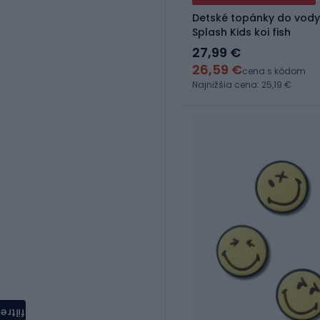
Detské topánky do vody
Splash Kids koi fish
27,99 €
26,59 €
cena s kódom
Najnižšia cena: 25,19 €
filtre