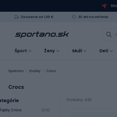
Sti
Doručenie od 1,99 €
30 dní na vrátenie
Šport
Ženy
Muži
Deti
Sportano
Značky
Crocs
Crocs
ategórie
Produkty: 436
ľapky Crocs
(276)