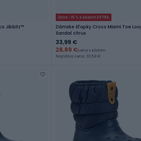
Extra -15 % s kódom EXTRA
Dámske šľapky Crocs Miami Toe Loo
Sandal citrus
33,99 €
28,89 €
cena s kódom
Najnižšia cena: 30,59 €