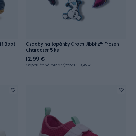
ff Boot
Ozdoby na topánky Crocs Jibbitz™ Frozen
Character 5 ks
12,99 €
Odporúčaná cena výrobcu: 18,99 €