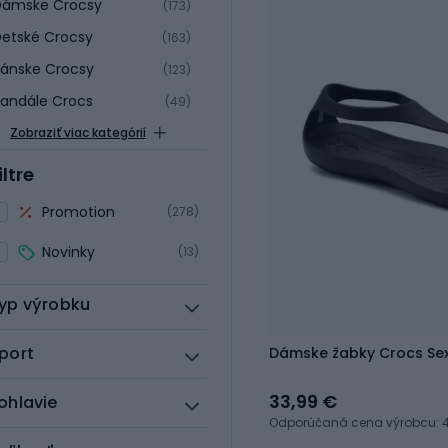
Dámske Crocsy
(173)
etské Crocsy
(163)
ánske Crocsy
(123)
andále Crocs
(49)
Zobraziť viac kategórií
iltre
Promotion
(278)
Novinky
(13)
yp výrobku
port
Dámske žabky Crocs Sexi
33,99 €
ohlavie
Odporúčaná cena výrobcu: 4