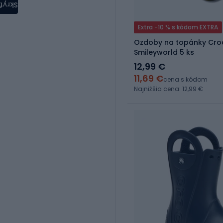
Skryť
Extra -10 % s kódom EXTRA
Ozdoby na topánky Crocs Jibbitz™
Smileyworld 5 ks
12,99 €
11,69 €
cena s kódom
Najnižšia cena: 12,99 €