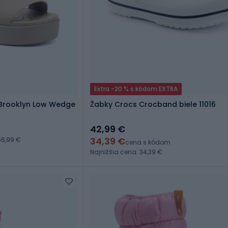
Extra -20 % s kódom EXTRA
Brooklyn Low Wedge
Žabky Crocs Crocband biele 11016
42,99 €
34,39 €
6,99 €
cena s kódom
Najnižšia cena: 34,39 €