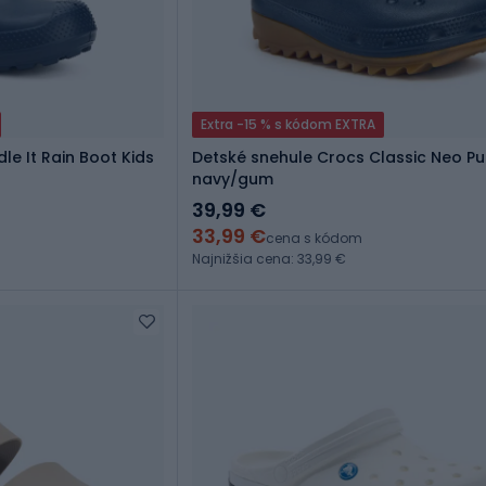
Extra -15 % s kódom EXTRA
le It Rain Boot Kids
Detské snehule Crocs Classic Neo Pu
navy/gum
39,99 €
33,99 €
cena s kódom
Najnižšia cena: 33,99 €