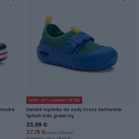
Extra -20 % s kódom EXTRA
 modré
Detské topánky do vody Crocs Swiftwater
Splash Kids green ivy
33,99 €
27,19 €
cena s kódom
Najnižšia cena: 28,89 €