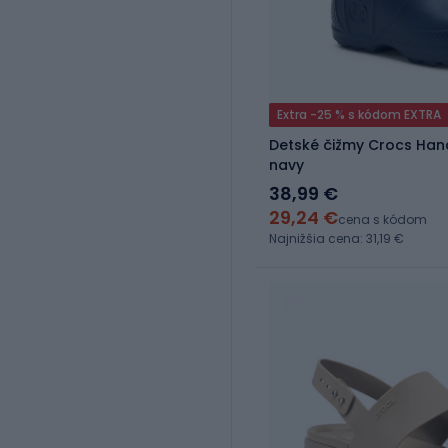
Extra -25 % s kódom EXTRA
Detské čižmy Crocs Hand
navy
38,99 €
29,24 €
cena s kódom
Najnižšia cena: 31,19 €