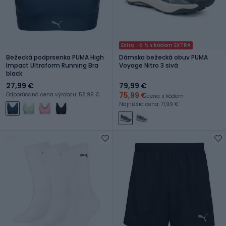
Extra -5 % s kódom EXTRA
Bežecká podprsenka PUMA High
Dámska bežecká obuv PUMA
Impact Ultraform Running Bra
Voyage Nitro 3 sivá
black
27,99 €
79,99 €
75,99 €
Odporúčaná cena výrobcu: 58,99 €
cena s kódom
Najnižšia cena: 71,99 €