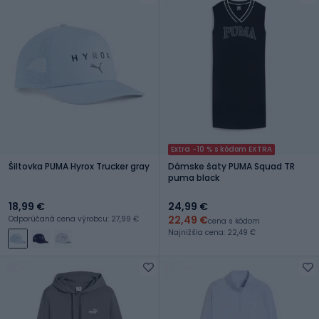
Extra -10 % s kódom EXTRA
Šiltovka PUMA Hyrox Trucker gray
Dámske šaty PUMA Squad TR
puma black
18,99 €
24,99 €
22,49 €
Odporúčaná cena výrobcu: 27,99 €
cena s kódom
Najnižšia cena: 22,49 €