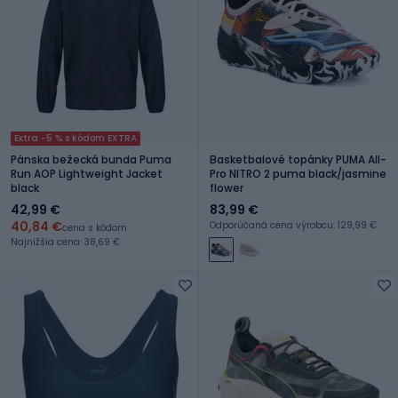
Extra -5 % s kódom EXTRA
Pánska bežecká bunda Puma
Basketbalové topánky PUMA All-
Run AOP Lightweight Jacket
Pro NITRO 2 puma black/jasmine
black
flower
42,99 €
83,99 €
40,84 €
Odporúčaná cena výrobcu: 129,99 €
cena s kódom
Najnižšia cena: 38,69 €