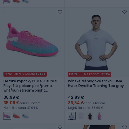
Extra -10 % s kódom EXTRA
Extra -15 % s kódom EXTRA
Detské kopačky PUMA Future 9
Pánske tréningové tričko PUMA
Play IT Jr poison pink/puma
Hyrox Dryelite Training Tee gray
wht/sun stream/bright
aqua/puma blk
38,99 €
42,99 €
35,09 €
36,54 €
cena s kódom
cena s kódom
Najnižšia cena: 37,04 €
Najnižšia cena: 38,69 €