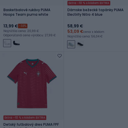
Extra -10 % s kódom EXTRA
Basketbalové rukávy PUMA
Dámske bežecké topánky PUMA
Hoops Team puma white
Electrify Nitro 4 blue
13,99 €
58,99 €
-33%
53,09 €
Najnižšia cena: 20,99 €
cena s kódom
Odporúčaná cena výrobcu: 27,99 €
Najnižšia cena: 56,04 €
Extra -10 % s kódom EXTRA
Detský futbalový dres PUMA FPF