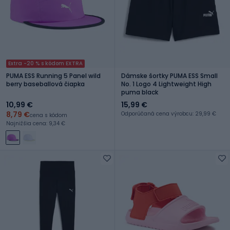
Extra -20 % s kódom EXTRA
PUMA ESS Running 5 Panel wild
Dámske šortky PUMA ESS Small
berry baseballová čiapka
No. 1 Logo 4 Lightweight High
puma black
10,99 €
15,99 €
8,79 €
Odporúčaná cena výrobcu: 29,99 €
cena s kódom
Najnižšia cena: 9,34 €