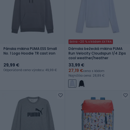
Extra -20 % s kódom EXTRA
Pánska mikina PUMA ESS Small
Dámska bežecká mikina PUMA
No. 1 Logo Hoodie TR cast iron
Run Velocity Cloudspun 1/4 Zips
cool weather/heather
29,99 €
33,99 €
27,19 €
Odporúčaná cena výrobcu: 49,99 €
cena s kódom
Najnižšia cena: 28,89 €