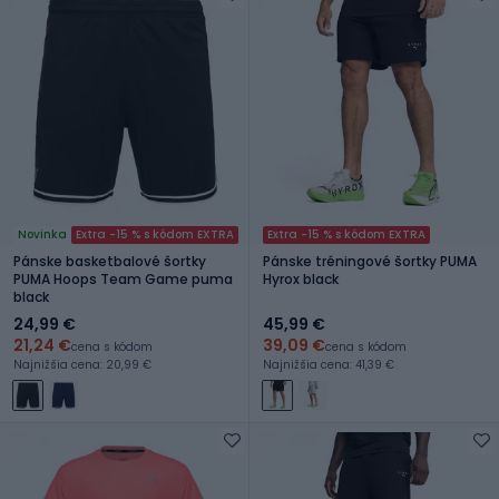
Novinka
Extra -15 % s kódom EXTRA
Extra -15 % s kódom EXTRA
Pánske basketbalové šortky
Pánske tréningové šortky PUMA
PUMA Hoops Team Game puma
Hyrox black
black
24,99 €
45,99 €
21,24 €
39,09 €
cena s kódom
cena s kódom
Najnižšia cena: 20,99 €
Najnižšia cena: 41,39 €