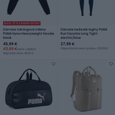
Extra -5 % s kódom EXTRA
Dámska tréningová mikina
Dámske bežecké legíny PUMA
PUMA Hyrox Heavyweight Hoodie
Run Favorite Long Tight
black
electric/blue
45,99 €
27,99 €
43,69 €
Odporúčaná cena výrobcu: 58,99 €
cena s kódom
Najnižšia cena: 43,19 €