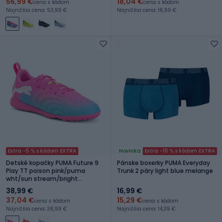
56,99 €
18,04 €
cena s kódom
cena s kódom
Najnižšia cena: 53,99 €
Najnižšia cena: 16,99 €
Extra -5 % s kódom EXTRA
Novinka
Extra -10 % s kódom EXTRA
Detské kopačky PUMA Future 9
Pánske boxerky PUMA Everyday
Play TT poison pink/puma
Trunk 2 páry light blue melange
wht/sun stream/bright
aqua/puma blk
38,99 €
16,99 €
37,04 €
15,29 €
cena s kódom
cena s kódom
Najnižšia cena: 38,99 €
Najnižšia cena: 14,39 €