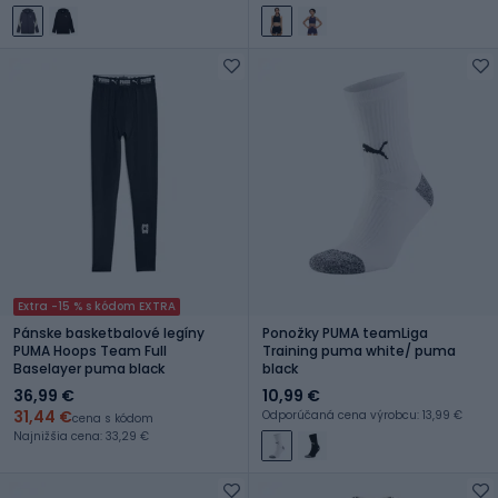
Extra -15 % s kódom EXTRA
Pánske basketbalové legíny
Ponožky PUMA teamLiga
PUMA Hoops Team Full
Training puma white/ puma
Baselayer puma black
black
36,99 €
10,99 €
31,44 €
Odporúčaná cena výrobcu: 13,99 €
cena s kódom
Najnižšia cena: 33,29 €