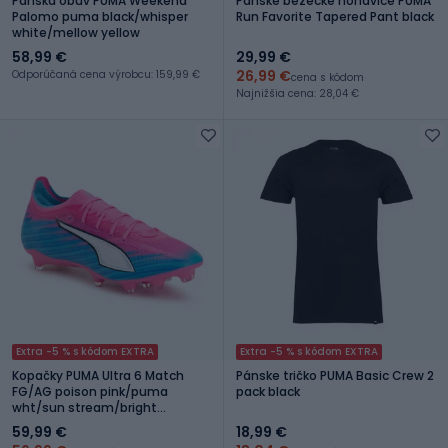
Pánska obuv PUMA Weekend
Pánske bežecké nohavice PUMA
Palomo puma black/whisper
Run Favorite Tapered Pant black
white/mellow yellow
58,99 €
29,99 €
26,99 €
Odporúčaná cena výrobcu: 159,99 €
cena s kódom
Najnižšia cena: 28,04 €
Extra -5 % s kódom EXTRA
Extra -5 % s kódom EXTRA
Kopačky PUMA Ultra 6 Match
Pánske tričko PUMA Basic Crew 2
FG/AG poison pink/puma
pack black
wht/sun stream/bright
aqua/puma blk
59,99 €
18,99 €