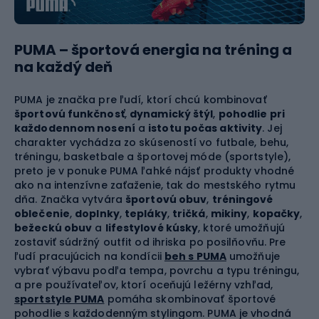
PUMA – športová energia na tréning a
na každý deň
PUMA je značka pre ľudí, ktorí chcú kombinovať
športovú funkčnosť
,
dynamický štýl
,
pohodlie pri
každodennom nosení
a
istotu počas aktivity
. Jej
charakter vychádza zo skúseností vo futbale, behu,
tréningu, basketbale a športovej móde (sportstyle),
preto je v ponuke PUMA ľahké nájsť produkty vhodné
ako na intenzívne zaťaženie, tak do mestského rytmu
dňa. Značka vytvára
športovú obuv
,
tréningové
oblečenie
,
doplnky
,
tepláky
,
tričká
,
mikiny
,
kopačky
,
bežeckú obuv
a
lifestylové kúsky
, ktoré umožňujú
zostaviť súdržný outfit od ihriska po posilňovňu. Pre
ľudí pracujúcich na kondícii
beh s PUMA
umožňuje
vybrať výbavu podľa tempa, povrchu a typu tréningu,
a pre používateľov, ktorí oceňujú ležérny vzhľad,
sportstyle PUMA
pomáha skombinovať športové
pohodlie s každodenným stylingom. PUMA je vhodná