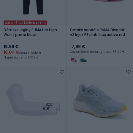
Extra -5 % s kódom EXTRA
Dámske legíny PUMA Her High-
Detské sandále PUMA Divecat
Waist puma black
v2 Injex PS pink lilac/active red
18,99 €
17,99 €
18,04 €
Odporúčaná cena výrobcu: 38,99 €
cena s kódom
Najnižšia cena: 17,09 €