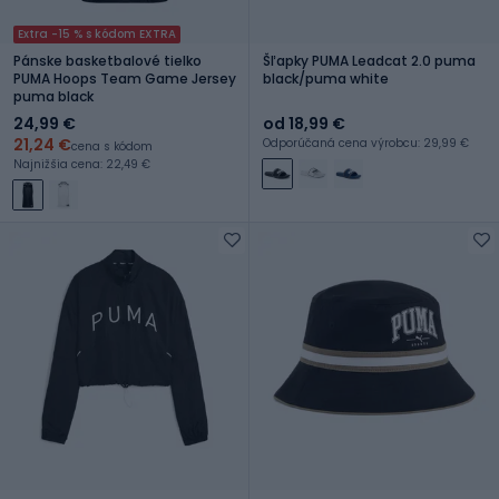
Extra -15 % s kódom EXTRA
Pánske basketbalové tielko
Šľapky PUMA Leadcat 2.0 puma
PUMA Hoops Team Game Jersey
black/puma white
puma black
24,99 €
od 18,99 €
21,24 €
Odporúčaná cena výrobcu: 29,99 €
cena s kódom
Najnižšia cena: 22,49 €