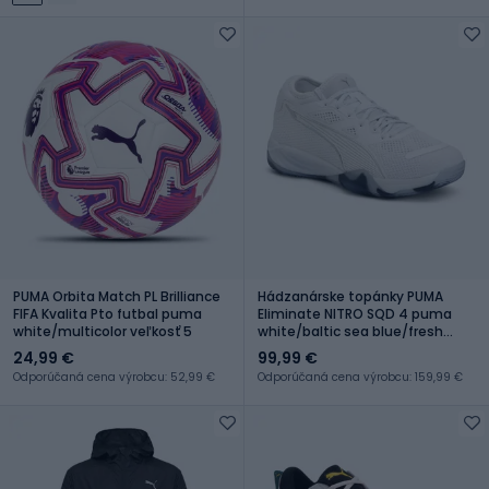
PUMA Orbita Match PL Brilliance
Hádzanárske topánky PUMA
FIFA Kvalita Pto futbal puma
Eliminate NITRO SQD 4 puma
white/multicolor veľkosť 5
white/baltic sea blue/fresh
water
24,99 €
99,99 €
Odporúčaná cena výrobcu: 52,99 €
Odporúčaná cena výrobcu: 159,99 €