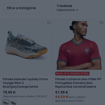
Triedenie
Filtre a kategórie
Odporúčané
Extra -5 % s kódom EXTRA
Pánske bežecké topánky Puma
Pánska futbalová dres PUMA FPF
Voyage Nitro 3
Portugalsko Domáca dres
blue/grey/orange/white
Replica Klub červená/zelená
79,99 €
67,99 €
64,59 €
Odporúčaná cena výrobcu: 149,99 €
cena s kódom
Najnižšia cena: 67,99 €