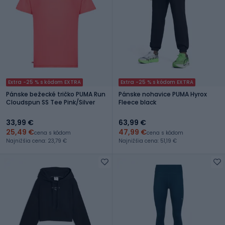
Extra -25 % s kódom EXTRA
Extra -25 % s kódom EXTRA
Pánske bežecké tričko PUMA Run
Pánske nohavice PUMA Hyrox
Cloudspun SS Tee Pink/Silver
Fleece black
33,99 €
63,99 €
25,49 €
47,99 €
cena s kódom
cena s kódom
Najnižšia cena: 23,79 €
Najnižšia cena: 51,19 €