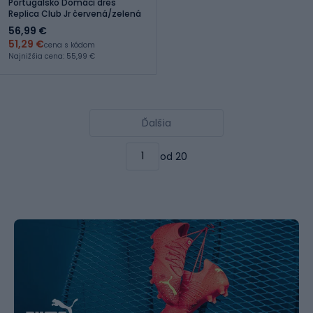
Portugalsko Domáci dres
Replica Club Jr červená/zelená
56,99 €
51,29 €
cena s kódom
Najnižšia cena: 55,99 €
Ďalšia
od 20