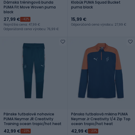
Dámska tréningová bunda
Klobúk PUMA Squad Bucket
PUMA Fit Move Woven puma
puma black
black
27,99 €
15,99 €
-42%
Najnižšia cena: 47,99 €
Odporúčaná cena výrobcu: 27,99 €
Odporúčaná cena výrobcu: 76,99 €
Pánske futbalové nohavice
Pánska futbalová mikina PUMA
PUMA Neymar JR Creativity
Neymar Jr Creativity 1/4 Zip Top
Training ocean tropic/hot heat
ocean tropic/hot heat
42,99 €
42,99 €
-23%
-23%