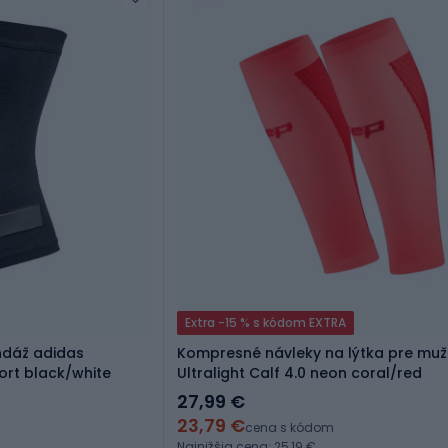
Extra -15 % s kódom EXTRA
dáž adidas
Kompresné návleky na lýtka pre muž
rt black/white
Ultralight Calf 4.0 neon coral/red
27,99 €
23,79 €
cena s kódom
Najnižšia cena: 25,19 €