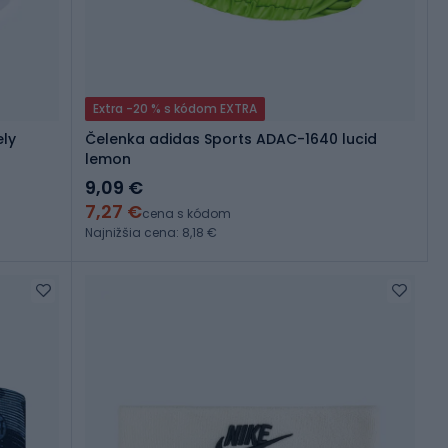
Extra -20 % s kódom EXTRA
ely
Čelenka adidas Sports ADAC-1640 lucid
lemon
9,09 €
7,27 €
cena s kódom
Najnižšia cena: 8,18 €