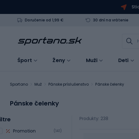
Sti
Doručenie od 1,99 €
30 dní na vrátenie
Šport
Ženy
Muži
Deti
Sportano
Muž
Pánske príslušenstvo
Pánske čelenky
Pánske čelenky
iltre
Produkty: 238
Promotion
(141)