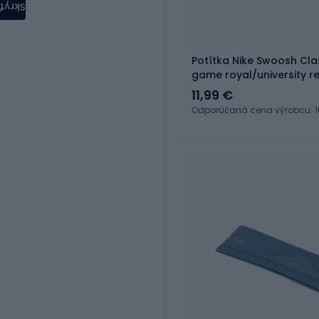
Skryť
Potítka Nike Swoosh Cla
game royal/university r
11,99 €
Odporúčaná cena výrobcu: 1