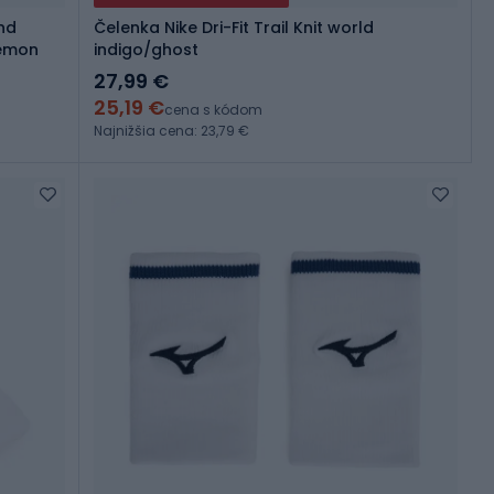
nd
Čelenka Nike Dri-Fit Trail Knit world
lemon
indigo/ghost
27,99 €
25,19 €
cena s kódom
Najnižšia cena: 23,79 €