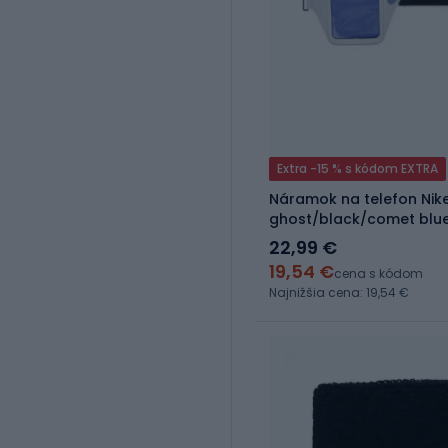
Extra -15 % s kódom EXTRA
Náramok na telefon Nik
ghost/black/comet blu
22,99 €
19,54 €
cena s kódom
Najnižšia cena: 19,54 €