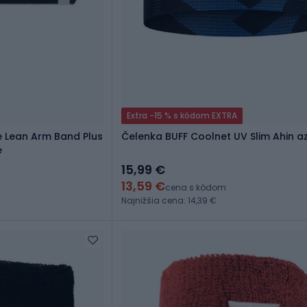
Extra -15 % s kódom EXTRA
e Lean Arm Band Plus
Čelenka BUFF Coolnet UV Slim Ahin a
e
15,99 €
13,59 €
cena s kódom
Najnižšia cena: 14,39 €