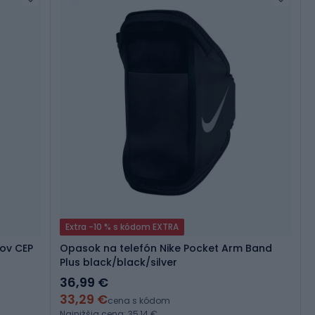
Extra -10 % s kódom EXTRA
ov CEP
Opasok na telefón Nike Pocket Arm Band
Plus black/black/silver
36,99 €
33,29 €
cena s kódom
Najnižšia cena: 35,14 €