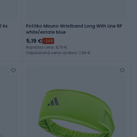
2 ks
Potítko Mizuno Wristband Long With Line 6P
white/estate blue
5,19 €
-24%
Najnižšia cena: 6,79 €
Odporúčaná cena výrobcu: 7,99 €