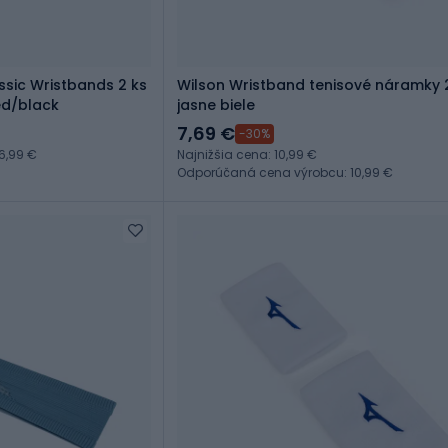
ssic Wristbands 2 ks
Wilson Wristband tenisové náramky 
ed/black
jasne biele
7,69 €
-30%
6,99 €
Najnižšia cena: 10,99 €
Odporúčaná cena výrobcu: 10,99 €