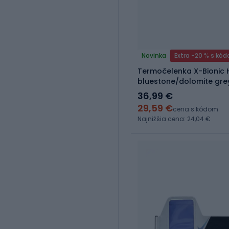
Novinka
Extra -20 % s kó
Termočelenka X-Bionic
bluestone/dolomite gre
36,99 €
29,59 €
cena s kódom
Najnižšia cena: 24,04 €