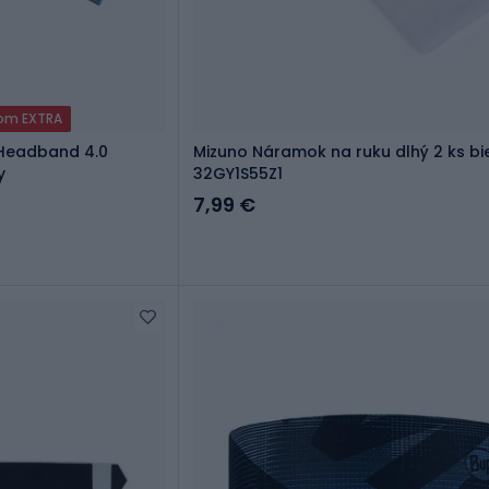
dom EXTRA
 Headband 4.0
Mizuno Náramok na ruku dlhý 2 ks bi
y
32GY1S55Z1
7,99 €