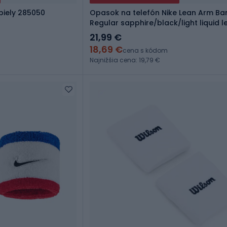
biely 285050
Opasok na telefón Nike Lean Arm Ba
Regular sapphire/black/light liquid 
21,99 €
18,69 €
cena s kódom
Najnižšia cena: 19,79 €