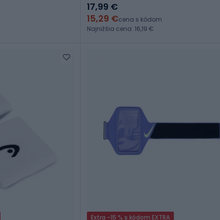
17,99 €
15,29 €
cena s kódom
Najnižšia cena: 16,19 €
Extra -15 % s kódom EXTRA