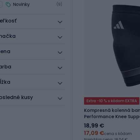
Novinky
(9)
eľkosť
načka
ena
arba
ĺžka
osledné kusy
Extra -10 % s kódom EXTRA
Kompresná kolenná ban
Performance Knee Suppo
18,99 €
17,09 €
cena s kódom
Najnižšia cena: 18,04 €