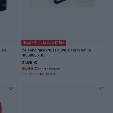
Extra -15 % s kódom EXTRA
zure
Čelenka Nike Classic Wide Terry white
N1008665-101
21,99 €
18,69 €
cena s kódom
Najnižšia cena: 19,79 €