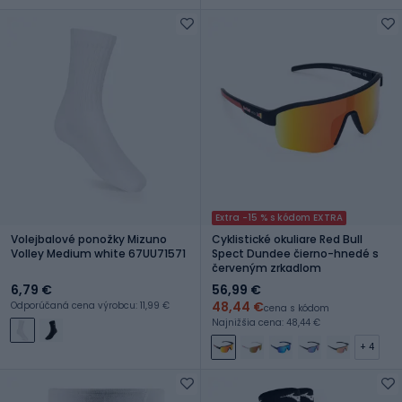
Extra -15 % s kódom EXTRA
Volejbalové ponožky Mizuno
Cyklistické okuliare Red Bull
Volley Medium white 67UU71571
Spect Dundee čierno-hnedé s
červeným zrkadlom
6,79 €
56,99 €
48,44 €
Odporúčaná cena výrobcu: 11,99 €
cena s kódom
Najnižšia cena: 48,44 €
+ 4