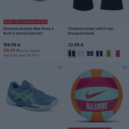
Extra -25 % s kódom EXTRA
Slnečné okuliare Nike Show X
Chrániče kolien ASICS Gel
Rush E white/road tint
Kneepad black
159,99 €
32,99 €
119,99 €
cena s kódom
Najnižšia cena: 119,99 €