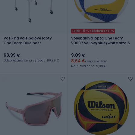
Extra -5 % s kódom EXTRA
Vozík na volejbalové lopty
Volejbalová lopta OneTeam
OneTeam Blue nest
VB007 yellow/blue/white size 5
63,99 €
9,09 €
8,64 €
Odporúčaná cena výrobcu: 119,99 €
cena s kódom
Najnižšia cena: 9,09 €