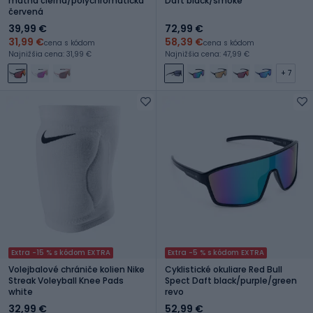
matná čierna/polychromatická
Daft black/smoke
červená
39,99 €
72,99 €
31,99 €
58,39 €
cena s kódom
cena s kódom
Najnižšia cena: 31,99 €
Najnižšia cena: 47,99 €
+ 7
Extra -15 % s kódom EXTRA
Extra -5 % s kódom EXTRA
Volejbalové chrániče kolien Nike
Cyklistické okuliare Red Bull
Streak Voleyball Knee Pads
Spect Daft black/purple/green
white
revo
32,99 €
52,99 €