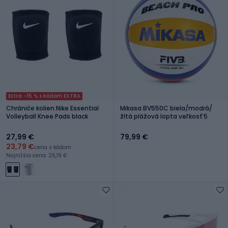
Extra -15 % s kódom EXTRA
Chrániče kolien Nike Essential
Mikasa BV550C biela/modrá/
Volleyball Knee Pads black
žltá plážová lopta veľkosť 5
27,99 €
79,99 €
23,79 €
cena s kódom
Najnižšia cena: 25,19 €