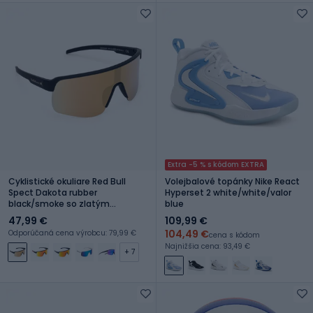
Extra -5 % s kódom EXTRA
Cyklistické okuliare Red Bull
Volejbalové topánky Nike React
Spect Dakota rubber
Hyperset 2 white/white/valor
black/smoke so zlatým
blue
zrkadlom
47,99 €
109,99 €
104,49 €
Odporúčaná cena výrobcu: 79,99 €
cena s kódom
Najnižšia cena: 93,49 €
+ 7