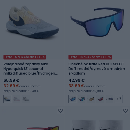
Extra -5 % s kódom EXTRA
Extra -10 % s kódom EXTRA
Volejbalové topánky Nike
Slnečné okuliare Red Bull SPECT
Hyperquick SE coconut
Daft modré/dymové s modrým
milk/diffused blue/hydrogen
zrkadlom
blue
65,99 €
42,99 €
62,69 €
38,69 €
cena s kódom
cena s kódom
Najnižšia cena: 59,39 €
Najnižšia cena: 39,99 €
+ 7