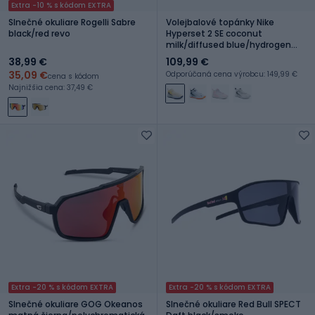
Extra -10 % s kódom EXTRA
Slnečné okuliare Rogelli Sabre
Volejbalové topánky Nike
black/red revo
Hyperset 2 SE coconut
milk/diffused blue/hydrogen
blue
38,99 €
109,99 €
35,09 €
Odporúčaná cena výrobcu: 149,99 €
cena s kódom
Najnižšia cena: 37,49 €
Extra -20 % s kódom EXTRA
Extra -20 % s kódom EXTRA
Slnečné okuliare GOG Okeanos
Slnečné okuliare Red Bull SPECT