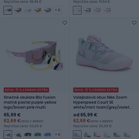
Najnižšia cena: 49,49 €
Najnižšia cena: 19,54 €
+ 6
Extra -5 % s kódom EXTRA
Extra -5 % s kódom EXTRA
Slnečné okuliare Bliz Fusion
Volejbalová obuv Nike Zoom
matné pastel purple yellow
Hyperspeed Court SE
logo/brown pink multi
white/mint foam/grey/violet
mist/pink
65,99 €
od 65,99 €
62,69 €
62,69 €
cena s kódom
cena s kódom
Najnižšia cena: 65,69 €
Najnižšia cena: 65,99 €
+ 6