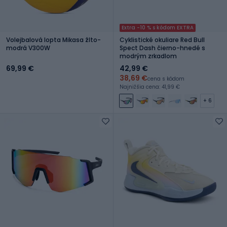
Extra -10 % s kódom EXTRA
Volejbalová lopta Mikasa žlto-
Cyklistické okuliare Red Bull
modrá V300W
Spect Dash čierno-hnedé s
modrým zrkadlom
69,99 €
42,99 €
38,69 €
cena s kódom
Najnižšia cena: 41,99 €
+ 6