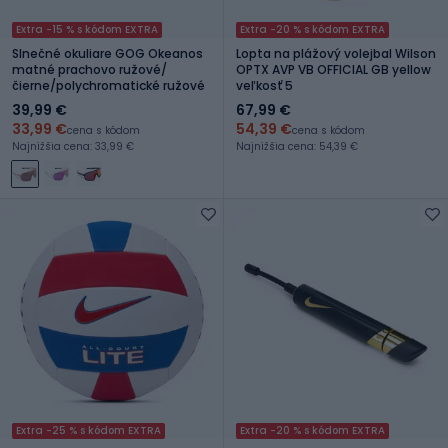
Extra -15 % s kódom EXTRA
Extra -20 % s kódom EXTRA
Slnečné okuliare GOG Okeanos
Lopta na plážový volejbal Wilson
matné prachovo ružové/
OPTX AVP VB OFFICIAL GB yellow
čierne/polychromatické ružové
veľkosť 5
39,99 €
67,99 €
33,99 €
54,39 €
cena s kódom
cena s kódom
Najnižšia cena: 33,99 €
Najnižšia cena: 54,39 €
Extra -25 % s kódom EXTRA
Extra -20 % s kódom EXTRA