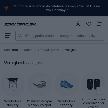
Stiahnite si aplikáciu do telefónu a získaj zľavu 10 EUR na
svoje nákupy!*
Sportano
Sport
Tímové športy
Volejbal
Volejbal
Produkty:
1636
Chrániče kolien
Volejbalové
Príslušenstvo pre
Volejbalové
a chrániče na
doplnky
plážový volejbal
topánky
volejbal