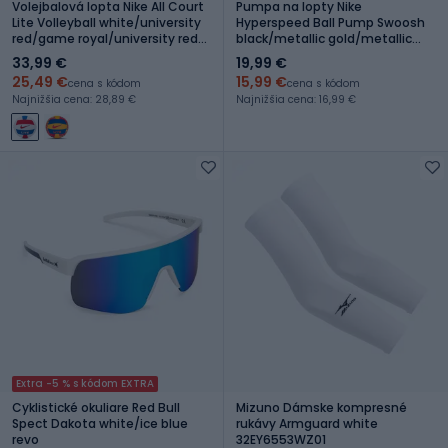
Volejbalová lopta Nike All Court
Pumpa na lopty Nike
Lite Volleyball white/university
Hyperspeed Ball Pump Swoosh
red/game royal/university red
black/metallic gold/metallic
veľ. 5
gold
33,99 €
19,99 €
25,49 €
15,99 €
cena s kódom
cena s kódom
Najnižšia cena: 28,89 €
Najnižšia cena: 16,99 €
Extra -5 % s kódom EXTRA
Cyklistické okuliare Red Bull
Mizuno Dámske kompresné
Spect Dakota white/ice blue
rukávy Armguard white
revo
32EY6553WZ01