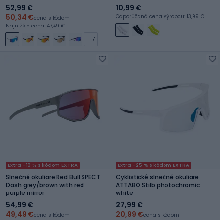
52,99 €
10,99 €
50,34 €
Odporúčaná cena výrobcu: 13,99 €
cena s kódom
Najnižšia cena: 47,49 €
+ 7
Extra -10 % s kódom EXTRA
Extra -25 % s kódom EXTRA
Slnečné okuliare Red Bull SPECT
Cyklistické slnečné okuliare
Dash grey/brown with red
ATTABO Stilb photochromic
purple mirror
white
54,99 €
27,99 €
49,49 €
20,99 €
cena s kódom
cena s kódom