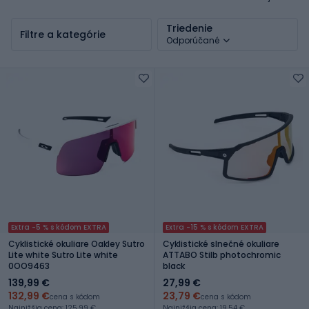
Triedenie
Filtre a kategórie
Odporúčané
Extra -5 % s kódom EXTRA
Extra -15 % s kódom EXTRA
Cyklistické okuliare Oakley Sutro
Cyklistické slnečné okuliare
Lite white Sutro Lite white
ATTABO Stilb photochromic
0OO9463
black
139,99 €
27,99 €
132,99 €
23,79 €
cena s kódom
cena s kódom
Najnižšia cena: 125,99 €
Najnižšia cena: 19,54 €