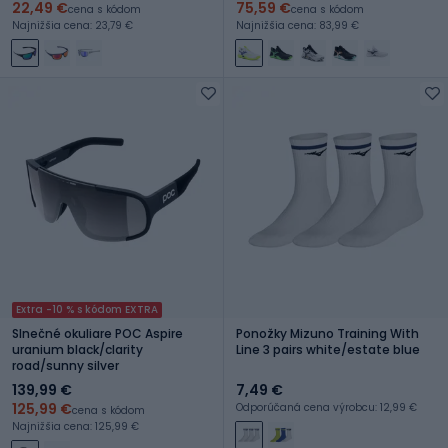
22,49 €
75,59 €
cena s kódom
cena s kódom
Najnižšia cena: 23,79 €
Najnižšia cena: 83,99 €
Extra -10 % s kódom EXTRA
Slnečné okuliare POC Aspire
Ponožky Mizuno Training With
uranium black/clarity
Line 3 pairs white/estate blue
road/sunny silver
139,99 €
7,49 €
125,99 €
Odporúčaná cena výrobcu: 12,99 €
cena s kódom
Najnižšia cena: 125,99 €