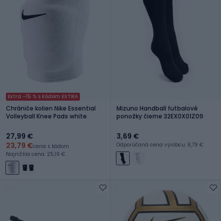
Extra -15 % s kódom EXTRA
Chrániče kolien Nike Essential
Mizuno Handball futbalové
Volleyball Knee Pads white
ponožky čierne 32EX0X01Z09
27,99 €
3,69 €
23,79 €
Odporúčaná cena výrobcu: 6,79 €
cena s kódom
Najnižšia cena: 25,19 €