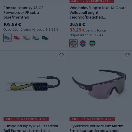
Extra -10 % s kódom EXTRA
Pánske topánky ASICS
Volejbalová lopta Nike All Court
Powerbreak FF saba
Volleyball bright
blue/menthol
ceramic/bleached
turquoise/rush pink veľkosť 5
109,99 €
36,99 €
33,29 €
Odporúčaná cena výrobcu: 149,99 €
cena s kódom
Najnižšia cena: 35,14 €
Extra -25 % s kódom EXTRA
Extra -25 % s kódom EXTRA
Pumpa na lopty Nike Essential
Cyklistické okuliare Bliz Matrix
Ball Pump white/metallic
Small burgundy/brown rose