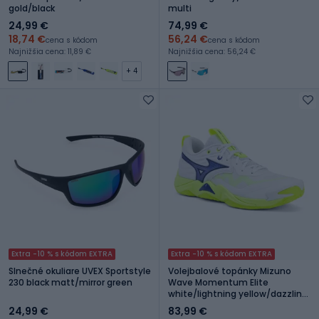
gold/black
multi
24,99 €
74,99 €
18,74 €
56,24 €
cena s kódom
cena s kódom
Najnižšia cena: 11,89 €
Najnižšia cena: 56,24 €
+ 4
Extra -10 % s kódom EXTRA
Extra -10 % s kódom EXTRA
Slnečné okuliare UVEX Sportstyle
Volejbalové topánky Mizuno
230 black matt/mirror green
Wave Momentum Elite
white/lightning yellow/dazzling
blue
24,99 €
83,99 €