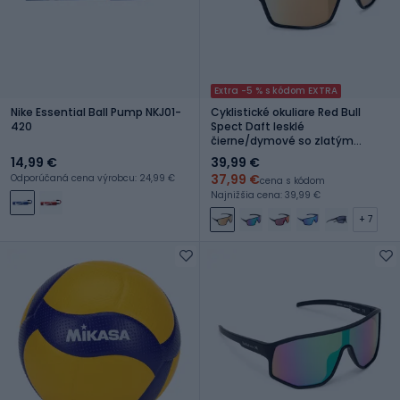
Extra -5 % s kódom EXTRA
Nike Essential Ball Pump NKJ01-
Cyklistické okuliare Red Bull
420
Spect Daft lesklé
čierne/dymové so zlatým
zrkadlom
14,99 €
39,99 €
37,99 €
Odporúčaná cena výrobcu: 24,99 €
cena s kódom
Najnižšia cena: 39,99 €
+ 7