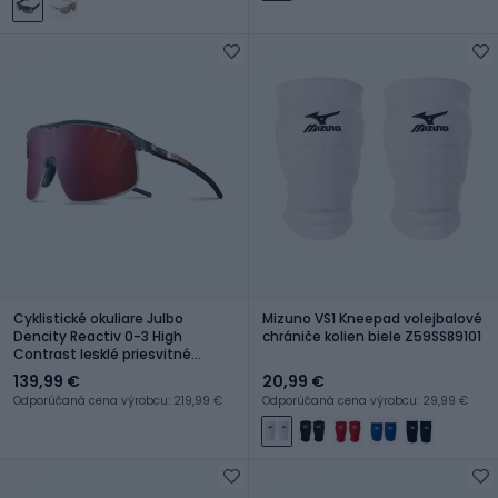
Cyklistické okuliare Julbo
Mizuno VS1 Kneepad volejbalové
Dencity Reactiv 0-3 High
chrániče kolien biele Z59SS89101
Contrast lesklé priesvitné
čierne/cooper
139,99 €
20,99 €
Odporúčaná cena výrobcu: 219,99 €
Odporúčaná cena výrobcu: 29,99 €