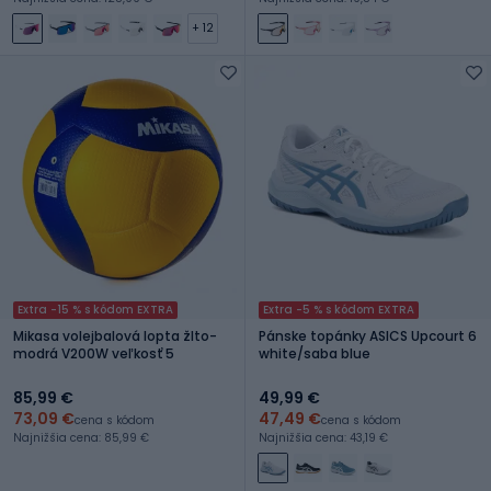
+ 12
Extra -15 % s kódom EXTRA
Extra -5 % s kódom EXTRA
Mikasa volejbalová lopta žlto-
Pánske topánky ASICS Upcourt 6
modrá V200W veľkosť 5
white/saba blue
85,99 €
49,99 €
73,09 €
47,49 €
cena s kódom
cena s kódom
Najnižšia cena: 85,99 €
Najnižšia cena: 43,19 €