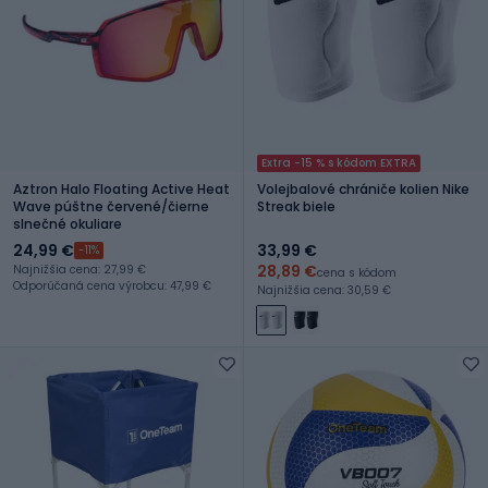
Extra -15 % s kódom EXTRA
Aztron Halo Floating Active Heat
Volejbalové chrániče kolien Nike
Wave púštne červené/čierne
Streak biele
slnečné okuliare
24,99 €
33,99 €
-11%
28,89 €
Najnižšia cena: 27,99 €
cena s kódom
Odporúčaná cena výrobcu: 47,99 €
Najnižšia cena: 30,59 €