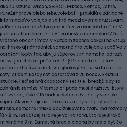
ako sú Mizuno, Wilson, SELECT, Mikasa, Kempa, Joma,
Pure2Improve alebo Nike.Volejbal - pravidlá a základné
informácieVo volejbale sa hrá medzi dvoma družstvami,
pričom každé družstvo pozostáva zo šiestich hráčov. V
jednom okamihu môže byť na ihrisku maximálne 12 ľudí,
vrátane oboch tímov. V každom zápase čakajú na vstup
na ihrisko aj náhradníci. Samotná hra volejbalu spočíva v
odrážaní lopty tak, aby ju súperov tím nemohol odraziť
na svojom ihrisku, pričom každý tím má tri odbitia -
príjem, exhibíciu a útok. Volejbalový zápas sa hrá na tri
sety, pričom každý set pozostáva z 25 bodov. Existujú
situácie, keď sa hrá dodatočný set (tie-break), aby sa
zabránilo remíze. V tomto prípade musí družstvo, ktoré
má vyhrať, získať 15 bodov alebo o dva body viac ako
súper. Ak vás zaujíma, aké sú rozmery volejbalového
ihriska, samotné ihrisko obdĺžnikového tvaru má rozmery
18 x 9 m. Na každej strane je voľná zóna, ktorá je široká
minimálne 3 m. Samotná hracia plocha by mala byť čo