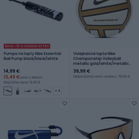
Extra -10 % s kódom EXTRA
Pumpa na lopty Nike Essential
Volejbalová lopta Nike
Ball Pump black/black/white
Championship Volleyball
metallic gold/white/metallic
gold/black veľ. 5
14,99 €
39,99 €
13,49 €
Odporúčaná cena výrobcu: 76,99 €
cena s kódom
Najnižšia cena: 13,49 €
+ 4