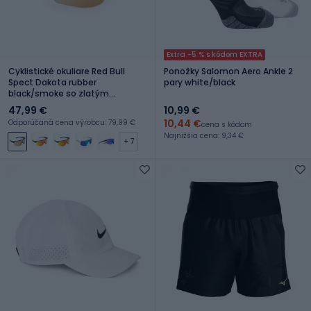
Extra -5 % s kódom EXTRA
Cyklistické okuliare Red Bull
Ponožky Salomon Aero Ankle 2
Spect Dakota rubber
pary white/black
black/smoke so zlatým
zrkadlom
47,99 €
10,99 €
10,44 €
Odporúčaná cena výrobcu: 79,99 €
cena s kódom
Najnižšia cena: 9,34 €
+ 7