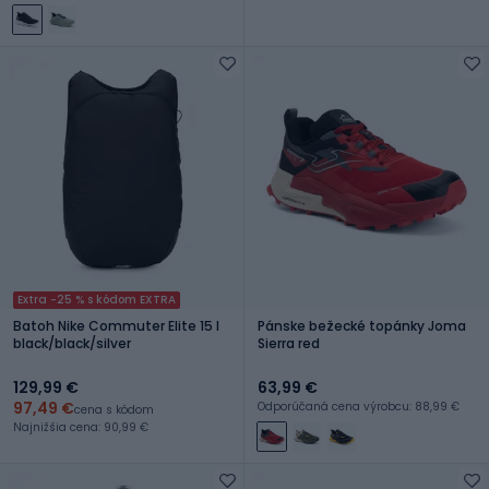
Extra -25 % s kódom EXTRA
Batoh Nike Commuter Elite 15 l
Pánske bežecké topánky Joma
black/black/silver
Sierra red
129,99 €
63,99 €
97,49 €
Odporúčaná cena výrobcu: 88,99 €
cena s kódom
Najnižšia cena: 90,99 €