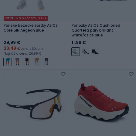
Extra -5 % s kódom EXTRA
Pánske bežecké šortky ASICS
Ponožky ASICS Cushioned
Core 5IN Aegean Blue
Quarter 2 páry brilliant
white/asics blue
29,99 €
11,99 €
28,49 €
cena s kódom
Najnižšia cena: 26,99 €