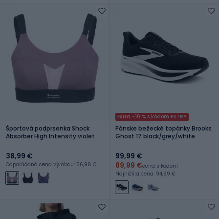
Extra -10 % s kódom EXTRA
Športová podprsenka Shock
Pánske bežecké topánky Brooks
Absorber High Intensity violet
Ghost 17 black/grey/white
38,99 €
99,99 €
89,99 €
Odporúčaná cena výrobcu: 56,99 €
cena s kódom
Najnižšia cena: 94,99 €