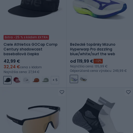
Extra -25 % s kódom EXTRA
Ciele Athletics GOCap Comp
Bežecké topánky Mizuno
Century shadowcast
Hyperwarp Pro dazzling
baseballová čiapka
blue/white/surf the web
42,99 €
od 119,99 €
-12%
32,24 €
Najnižšia cena: 135,99 €
cena s kódom
Odporúčaná cena výrobcu: 249,99 €
Najnižšia cena: 27,94 €
+ 5