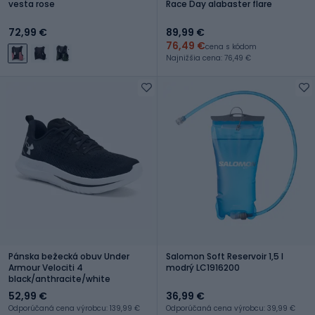
vesta rose
Race Day alabaster flare
72,99 €
89,99 €
76,49 €
cena s kódom
Najnižšia cena: 76,49 €
Pánska bežecká obuv Under
Salomon Soft Reservoir 1,5 l
Armour Velociti 4
modrý LC1916200
black/anthracite/white
52,99 €
36,99 €
Odporúčaná cena výrobcu: 139,99 €
Odporúčaná cena výrobcu: 39,99 €