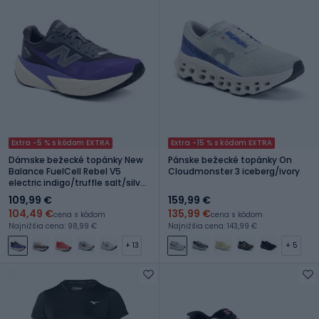
Extra -5 % s kódom EXTRA
Extra -15 % s kódom EXTRA
Dámske bežecké topánky New
Pánske bežecké topánky On
Balance FuelCell Rebel V5
Cloudmonster 3 iceberg/ivory
electric indigo/truffle salt/silver
metallic
109,99 €
159,99 €
104,49 €
135,99 €
cena s kódom
cena s kódom
Najnižšia cena: 98,99 €
Najnižšia cena: 143,99 €
+ 13
+ 5