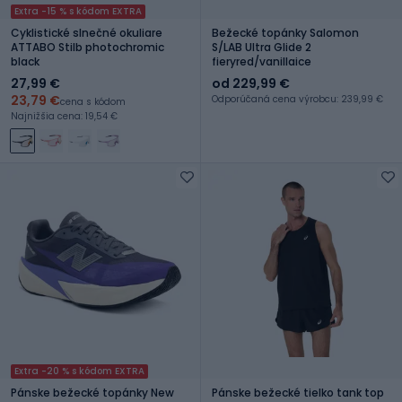
Extra -15 % s kódom EXTRA
Cyklistické slnečné okuliare
Bežecké topánky Salomon
ATTABO Stilb photochromic
S/LAB Ultra Glide 2
black
fieryred/vanillaice
27,99 €
od 229,99 €
23,79 €
Odporúčaná cena výrobcu: 239,99 €
cena s kódom
Najnižšia cena: 19,54 €
Extra -20 % s kódom EXTRA
Pánske bežecké topánky New
Pánske bežecké tielko tank top