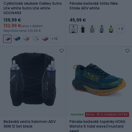
Cyklistické okuliare Oakley Sutro
Pánske bežecké tričko Nike
Lite white Sutro Lite white
Stride ADV white
0OO9463
139,99 €
45,99 €
132,99 €
cena s kódom
+ 9
Najnižšia cena: 125,99 €
+ 12
Novinka
Extra -15 % s kódom EXTRA
Bežecká vesta Salomon ADV
Pánske bežecké topánky HOKA
SKIN 12 Set black
Mafate 5 tidal wave/mustard
seed