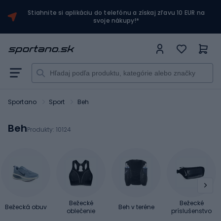
Stiahnite si aplikáciu do telefónu a získaj zľavu 10 EUR na
svoje nákupy!*
Sportano
Sport
Beh
Beh
Produkty:
10124
Bežecké
Bežecké
Bežecká obuv
Beh v teréne
oblečenie
príslušenstvo