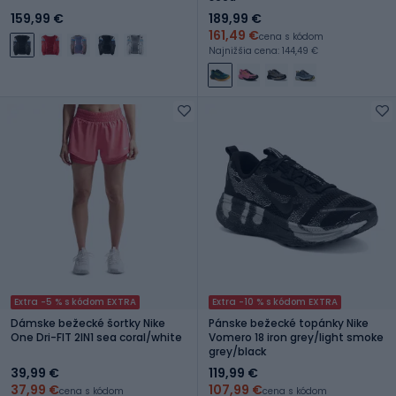
159,99 €
189,99 €
161,49 €
cena s kódom
Najnižšia cena: 144,49 €
Extra -5 % s kódom EXTRA
Extra -10 % s kódom EXTRA
Dámske bežecké šortky Nike
Pánske bežecké topánky Nike
One Dri-FIT 2IN1 sea coral/white
Vomero 18 iron grey/light smoke
grey/black
39,99 €
119,99 €
37,99 €
107,99 €
cena s kódom
cena s kódom