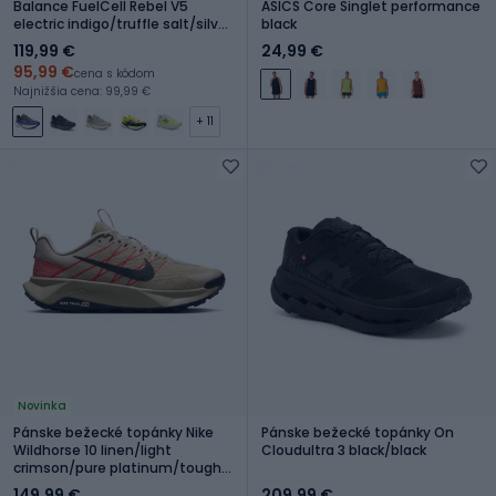
Balance FuelCell Rebel V5
ASICS Core Singlet performance
electric indigo/truffle salt/silver
black
metallic
119,99 €
24,99 €
95,99 €
cena s kódom
Najnižšia cena: 99,99 €
+ 11
Novinka
Pánske bežecké topánky Nike
Pánske bežecké topánky On
Wildhorse 10 linen/light
Cloudultra 3 black/black
crimson/pure platinum/tough
red
149,99 €
209,99 €