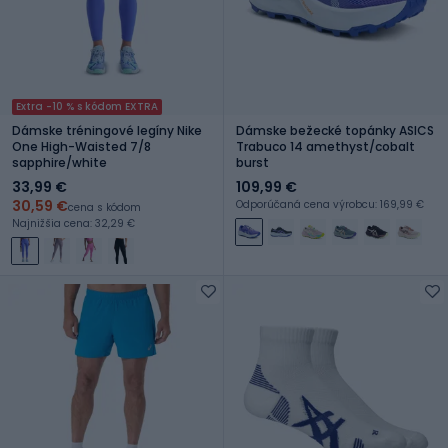
Extra -10 % s kódom EXTRA
Dámske tréningové legíny Nike
Dámske bežecké topánky ASICS
One High-Waisted 7/8
Trabuco 14 amethyst/cobalt
sapphire/white
burst
33,99 €
109,99 €
30,59 €
Odporúčaná cena výrobcu: 169,99 €
cena s kódom
Najnižšia cena: 32,29 €