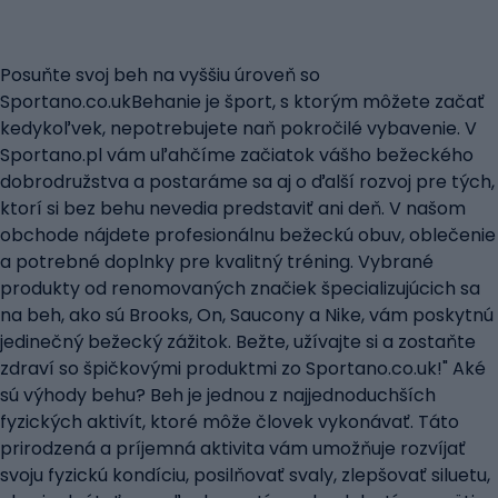
Posuňte svoj beh na vyššiu úroveň so
Sportano.co.ukBehanie je šport, s ktorým môžete začať
kedykoľvek, nepotrebujete naň pokročilé vybavenie. V
Sportano.pl vám uľahčíme začiatok vášho bežeckého
dobrodružstva a postaráme sa aj o ďalší rozvoj pre tých,
ktorí si bez behu nevedia predstaviť ani deň. V našom
obchode nájdete profesionálnu bežeckú obuv, oblečenie
a potrebné doplnky pre kvalitný tréning. Vybrané
produkty od renomovaných značiek špecializujúcich sa
na beh, ako sú Brooks, On, Saucony a Nike, vám poskytnú
jedinečný bežecký zážitok. Bežte, užívajte si a zostaňte
zdraví so špičkovými produktmi zo Sportano.co.uk!" Aké
sú výhody behu? Beh je jednou z najjednoduchších
fyzických aktivít, ktoré môže človek vykonávať. Táto
prirodzená a príjemná aktivita vám umožňuje rozvíjať
svoju fyzickú kondíciu, posilňovať svaly, zlepšovať siluetu,