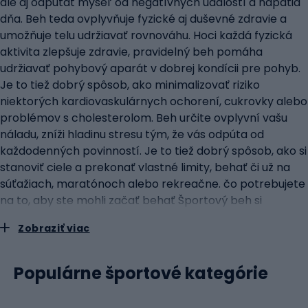
ale aj odpútať myseľ od negatívnych udalostí a napätia
dňa. Beh teda ovplyvňuje fyzické aj duševné zdravie a
umožňuje telu udržiavať rovnováhu. Hoci každá fyzická
aktivita zlepšuje zdravie, pravidelný beh pomáha
udržiavať pohybový aparát v dobrej kondícii pre pohyb.
Je to tiež dobrý spôsob, ako minimalizovať riziko
niektorých kardiovaskulárnych ochorení, cukrovky alebo
problémov s cholesterolom. Beh určite ovplyvní vašu
náladu, zníži hladinu stresu tým, že vás odpúta od
každodenných povinností. Je to tiež dobrý spôsob, ako si
stanoviť ciele a prekonať vlastné limity, behať či už na
súťažiach, maratónoch alebo rekreačne. čo potrebujete
na to, aby ste mohli začať behať Športový beh si
nevyžaduje používanie špecializovaného vybavenia, ale
Zobraziť viac
niektoré bežecké doplnky môžu výrazne zlepšiť kvalitu a
komfort vášho tréningu. Najdôležitejšie pri vykonávaní
tejto fyzickej aktivity je pozitívny prístup, ochota a
Populárne športové kategórie
správne bežecké oblečenie a obuv. Sportano.co.uk je
ten správny športový obchod pre každého bežca,