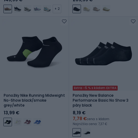
+ 2
Extra -5 % s kódom EXTRA
Ponožky Nike Running Midweight
Ponožky New Balance
No-Show black/smoke
Performance Basic No Show 3
grey/white
páry black
13,99 €
8,19 €
7,78 €
cena s kódom
Najnižšia cena: 7,37 €