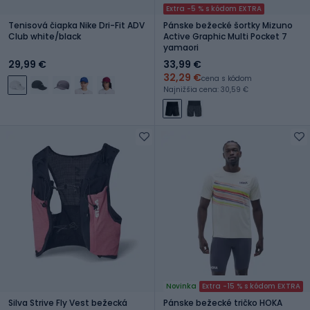
Extra -5 % s kódom EXTRA
Tenisová čiapka Nike Dri-Fit ADV
Pánske bežecké šortky Mizuno
Club white/black
Active Graphic Multi Pocket 7
yamaori
29,99 €
33,99 €
32,29 €
cena s kódom
Najnižšia cena: 30,59 €
Novinka
Extra -15 % s kódom EXTRA
Silva Strive Fly Vest bežecká
Pánske bežecké tričko HOKA