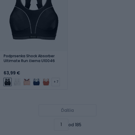
Podprsenka Shock Absorber
Ultimate Run čierna U10046
63,99 €
+ 7
Ďalšia
od 185