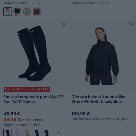
Najnižšia cena: 35,99 €
Najnižšia cena: 113,99 €
Extra -25 % s kódom EXTRA
Pánske kompresné ponožky CEP
Dámska bežecká bunda Nike
Run Tall 5.0 black
Storm-Fit Swift black/black
45,99 €
109,99 €
34,49 €
Odporúčaná cena výrobcu: 139,99 €
cena s kódom
Najnižšia cena: 34,49 €
+ 2