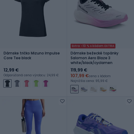
Extra -10 % s kódom EXTRA
Dámske tričko Mizuno Impulse
Dámske bežecké topánky
Core Tee black
Salomon Aero Blaze 3
white/black/cyclamen
12,99 €
119,99 €
107,99 €
Odporúčaná cena výrobcu: 24,99 €
cena s kódom
Najnižšia cena: 95,99 €