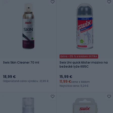
Extra -25 % s kódom EXTRA
Swix Skin Cleaner 70 ml
Swix Uni quick klister mazivo na
bežecké lyže K65C
18,99 €
15,99 €
11,99 €
Odporúčaná cena výrobcu: 21,99 €
cena s kódom
Najnižšia cena: 11,24 €