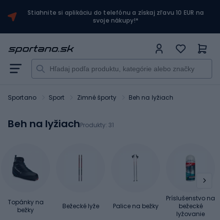
Stiahnite si aplikáciu do telefónu a získaj zľavu 10 EUR na
svoje nákupy!*
Sportano
Sport
Zimné športy
Beh na lyžiach
Beh na lyžiach
Produkty:
31
Príslušenstvo na
Topánky na
Bežecké lyže
Palice na bežky
bežecké
bežky
lyžovanie