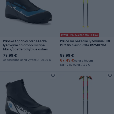
Extra -25 % s kódom EXTRA
Pánske topánky na bežecké
Palice na bežecké lyžovanie LEKI
lyžovanie Salomon Escape
PRC 65 čierno-žlté 652487114
black/castlerock/blue ashes
79,99 €
89,99 €
67,49 €
Odporúčaná cena výrobcu: 109,99 €
cena s kódom
Najnižšia cena: 71,99 €