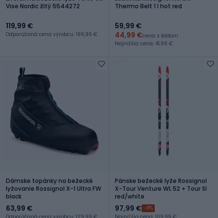
Vise Nordic žltý 5544272
Thermo Belt 1 l hot red
119,99 €
59,99 €
44,99 €
Odporúčaná cena výrobcu: 199,99 €
cena s kódom
Najnižšia cena: 41,99 €
Dámske topánky na bežecké
Pánske bežecké lyže Rossignol
lyžovanie Rossignol X-1 Ultra FW
X-Tour Venture WL 52 + Tour SI
black
red/white
63,99 €
97,99 €
-11%
Odporúčaná cena výrobcu: 129,99 €
Najnižšia cena: 109,99 €