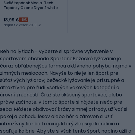
Sušič topánok Media-Tech
Topánky Ozone Dryer 2 white
18,99 €
-10%
Najnižšia cena: 20,99 €
Beh na lyžiach - vyberte si správne vybavenie v
športovom obchode SportanoBežecké lyžovanie je
čoraz obľúbenejšou formou aktívneho pohybu, najmä v
zimných mesiacoch. Navyše to nie je len šport pre
súťaživých lyžiarov; bežecké lyžovanie je prístupné a
atraktívne pre ľudí všetkých vekových kategórií a
úrovní zručností. Či už ste skúsený športovec, alebo
práve začínate, v tomto športe si nájdete niečo pre
seba. Môžete obdivovať krásy zimnej prírody, užívať si
pokoj a pohodu lesov alebo hôr a zároveň si užiť
intenzívny kardio tréning, ktorý zlepšuje kondíciu a
spaľuje kalórie. Aby ste si však tento šport naplno užili a