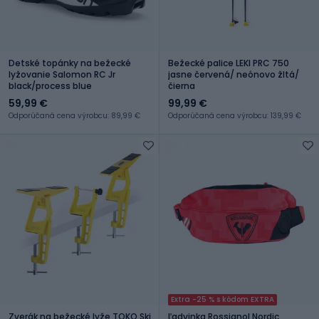
Detské topánky na bežecké
Bežecké palice LEKI PRC 750
lyžovanie Salomon RC Jr
jasne červená/ neónovo žltá/
black/process blue
čierna
59,99 €
99,99 €
Odporúčaná cena výrobcu: 89,99 €
Odporúčaná cena výrobcu: 139,99 €
Extra -25 % s kódom EXTRA
Zverák na bežecké lyže TOKO Ski
Ľadvinka Rossignol Nordic