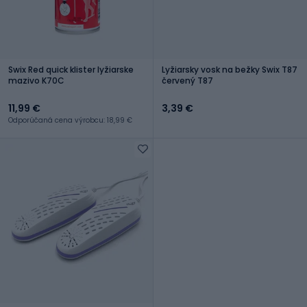
Swix Red quick klister lyžiarske
Lyžiarsky vosk na bežky Swix T87
mazivo K70C
červený T87
11,99 €
3,39 €
Odporúčaná cena výrobcu: 18,99 €