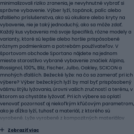
minimalizovali riziko zranenia, je nevyhnutné vybrať si
správne vybavenie. Výber lyží, topánok, palíc alebo
ďalšieho príslušenstva, ako sú okuliare alebo kryty na
vybavenie, nie je taký jednoduchý, ako sa môže zdať.
Každý kus vybavenia má svoje špecifiká, rôzne modely a
varianty, ktoré sú lepšie alebo horšie prispôsobené
rôznym podmienkam a potrebám používateľov. V
športovom obchode Sportano nájdete na jednom
mieste starostlivo vybrané vybavenie značiek Alpina,
Rossignol, 100%, Bliz, Fischer, Julbo, Oakley, SCICON a
mnohých ďalších. Bežecké lyže: na čo sa zamerať pri ich
výbere? Výber bežeckých lyží by mal byť prispôsobený
vášmu štýlu lyžovania, úrovni vašich zručností a terénu, v
ktorom sa chystáte lyžovať. Pri ich výbere sa oplatí
venovať pozornosť aj niekoľkým kľúčovým parametrom,
ako je dĺžka lyží, tuhosť a materiál, z ktorého sú
vyrobené. Lyže vyrobené z kompozitných materiálov
bývajú ľahšie a odolnejšie, ale aj drahšie. Výber lyží so
Zobraziť viac
správnou dĺžkou a tuhosťou je rozhodujúci pre