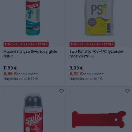
Extra -25 % s kódom EXTRA
Extra -25 % s kódom EXTRA
Mazivo na lyže Swix Easy glide
Swix Ps1 žltá °C/+1°C lyžiarske
N3NC
mazivo PS1-6
11,99 €
9,09 €
8,99 €
6,82 €
cena s kódom
cena s kódom
Najnižšia cena: 11,99 €
Najnižšia cena: 6,14 €