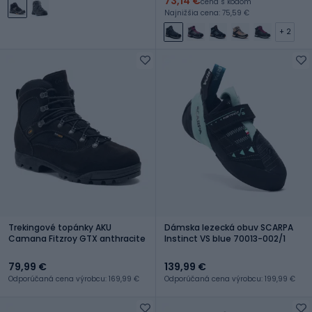
73,14 €
cena s kódom
Najnižšia cena: 75,59 €
+ 2
Trekingové topánky AKU
Dámska lezecká obuv SCARPA
Camana Fitzroy GTX anthracite
Instinct VS blue 70013-002/1
79,99 €
139,99 €
Odporúčaná cena výrobcu: 169,99 €
Odporúčaná cena výrobcu: 199,99 €