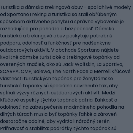
Turistika a dámska trekingová obuv - spoľahlivé modely
od SportanoTreking a turistika sa stali obľúbeným
spôsobom aktívneho pohybu a správne vybavenie je
rozhodujúce pre pohodlie a bezpečnosť. Dámska
turistická a trekingová obuv poskytuje potrebnú
podporu, odolnosť a funkčnosť pre nadšenkyne
outdoorových aktivít. V obchode Sportano nájdete
kvalitné dámske turistické a trekingové topánky od
overených značiek, ako sú Jack Wolfskin, La Sportiva,
SCARPA, CMP, Salewa, The North Face a Merrell.Kľúčové
vlastnosti turistických topánok pre ženyDámske
turistické topánky sú špeciálne navrhnuté tak, aby
spĺňali výzvy rôznych outdoorových aktivít. Medzi
kľúčové aspekty týchto topánok patria: Ľahkosť a
odolnosť: na zabezpečenie maximálneho pohodlia na
dlhých túrach musia byť topánky ľahké a zároveň
dostatočne odolné, aby vydržali náročný terén.
Priľnavosť a stabilita: podrážky týchto topánok sú