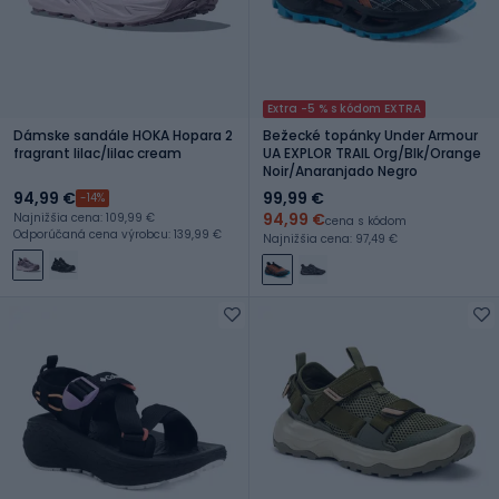
Extra -5 % s kódom EXTRA
Dámske sandále HOKA Hopara 2
Bežecké topánky Under Armour
fragrant lilac/lilac cream
UA EXPLOR TRAIL Org/Blk/Orange
Noir/Anaranjado Negro
94,99 €
99,99 €
-14%
94,99 €
Najnižšia cena: 109,99 €
cena s kódom
Odporúčaná cena výrobcu: 139,99 €
Najnižšia cena: 97,49 €