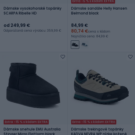
Extra -5 % s kódom EXTRA
Dámske vysokohorské topánky
Dámske sandále Helly Hansen
SCARPA Ribelle HD
Belmond black
od 249,99 €
84,99 €
80,74 €
Odporúčaná cena výrobcu: 359,99 €
cena s kódom
Najnižšia cena: 84,99 €
Extra -15 % s kódom EXTRA
Extra -15 % s kódom EXTRA
Dámske snehule EMU Australia
Dámske trekingové topánky
Stinger Micro Flatform black
KADVA NEVRA WP nízke kožené