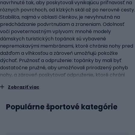
navrhnuté tak, aby poskytovali vynikajúcu priľnavosť na
rôznych povrchoch, od klzkých skál až po nerovné cesty.
Stabilita, najmä v oblasti členkov, je nevyhnutná na
predchádzanie podvrtnutiam a zraneniam. Odolnosť
voči poveternostným vplyvom: mnohé modely
dámskych turistických topánok sú vybavené
nepremokavými membránami, ktoré chránia nohy pred
dažďom a vlhkosťou a zároveň umožňujú pokožke
dýchať. Pružnosť a odpruženie: topánky by mali byť
dostatočne pružné, aby umožňovali prirodzený pohyb
nohy, a zároveň poskytovať odpruženie, ktoré chráni
kĺby a svaly pred nadmerným zaťažením. Podpora
Zobraziť viac
klenby chodidla: podpora klenby je kľúčová pre pohodlie
a prevenciu bolesti, najmä na dlhých túrach. Porovnanie
turistickej a trekingovej obuvi: podobnosti a
Populárne športové kategórie
rozdielyTuristická a trekingová obuv sa často zamieňajú,
majú však odlišné použitie a vlastnosti. podobnosti: Oba
typy obuvi poskytujú oporu a ochranu chodidiel v
náročnom teréne. Používajú podobné technológie,