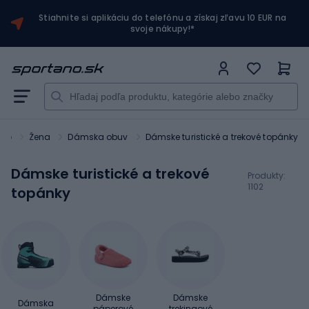
Stiahnite si aplikáciu do telefónu a získaj zľavu 10 EUR na
svoje nákupy!*
ano
Žena
Dámska obuv
Dámske turistické a trekové topánky
Dámske turistické a trekové
Produkty:
1102
topánky
Dámske
Dámske
Dámska
páperové
trekingové