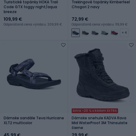
Turistické topánky HOKA Trail
Trekingové topánky Kimberfeel
Code GTX foggy night/aqua
Chogori 2 navy
breeze
109,99 €
72,99 €
Odporúčaná cena výrobcu: 209,99 €
Odporúčaná cena výrobcu: 119,99 €
+ 4
Extra -20 % s kódom EXTRA
Dámske sandále Teva Hurricane
Dámske snehule KADVA Rava
XLT2 multicolor
Mid WaterProof 3M Thinsulate
čierne
45,99 €
29,99 €