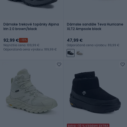
Dámske trekové topánky Alpina
Dámske sandále Teva Hurricane
Irin 2.0 brown/black
XLT2 Ampsole black
92,99 €
47,99 €
-15%
Najnižšia cena: 109,99 €
Odporúčaná cena výrobcu: 89,99 €
Odporúčaná cena výrobcu: 189,99 €
Extra -10 % s kódom EXTRA