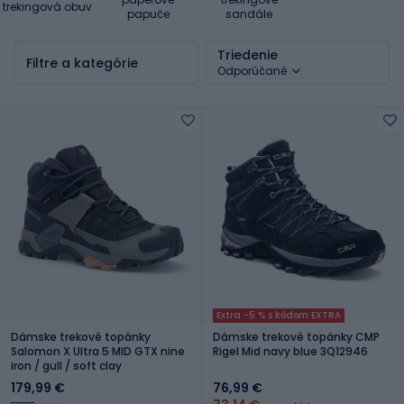
trekingová obuv
papuče
sandále
Triedenie
Filtre a kategórie
Odporúčané
Extra -5 % s kódom EXTRA
Dámske trekové topánky
Dámske trekové topánky CMP
Salomon X Ultra 5 MID GTX nine
Rigel Mid navy blue 3Q12946
iron / gull / soft clay
179,99 €
76,99 €