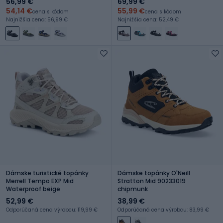
56,99 €
69,99 €
54,14 €
55,99 €
cena s kódom
cena s kódom
Najnižšia cena: 56,99 €
Najnižšia cena: 52,49 €
Dámske turistické topánky
Dámske topánky O'Neill
Merrell Tempo EXP Mid
Stratton Mid 90233019
Waterproof beige
chipmunk
52,99 €
38,99 €
Odporúčaná cena výrobcu: 119,99 €
Odporúčaná cena výrobcu: 83,99 €