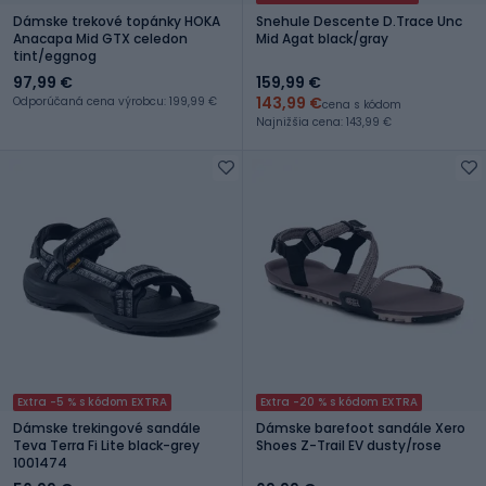
Dámske trekové topánky HOKA
Snehule Descente D.Trace Unc
Anacapa Mid GTX celedon
Mid Agat black/gray
tint/eggnog
97,99 €
159,99 €
143,99 €
Odporúčaná cena výrobcu: 199,99 €
cena s kódom
Najnižšia cena: 143,99 €
Extra -5 % s kódom EXTRA
Extra -20 % s kódom EXTRA
Dámske trekingové sandále
Dámske barefoot sandále Xero
Teva Terra Fi Lite black-grey
Shoes Z-Trail EV dusty/rose
1001474