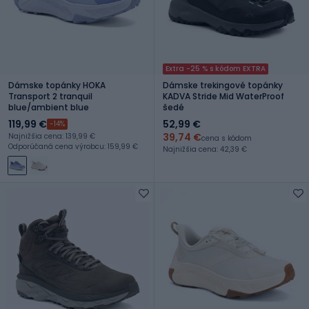
Extra -25 % s kódom EXTRA
Dámske topánky HOKA
Dámske trekingové topánky
Transport 2 tranquil
KADVA Stride Mid WaterProof
blue/ambient blue
šedé
119,99 €
52,99 €
-14%
39,74 €
Najnižšia cena: 139,99 €
cena s kódom
Odporúčaná cena výrobcu: 159,99 €
Najnižšia cena: 42,39 €