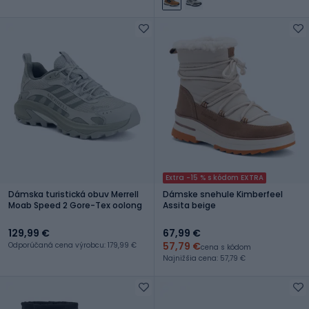
Extra -15 % s kódom EXTRA
Dámska turistická obuv Merrell
Dámske snehule Kimberfeel
Moab Speed 2 Gore-Tex oolong
Assita beige
129,99 €
67,99 €
57,79 €
Odporúčaná cena výrobcu: 179,99 €
cena s kódom
Najnižšia cena: 57,79 €