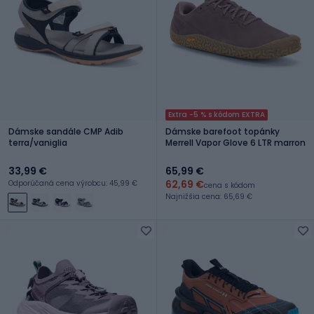
Extra -5 % s kódom EXTRA
Dámske sandále CMP Adib
Dámske barefoot topánky
terra/vaniglia
Merrell Vapor Glove 6 LTR marron
33,99 €
65,99 €
62,69 €
Odporúčaná cena výrobcu: 45,99 €
cena s kódom
Najnižšia cena: 65,69 €