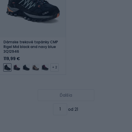
Dámske trekové topánky CMP
Rigel Mid black and navy blue
3Q12946
119,99 €
+ 2
Ďalšia
od 21