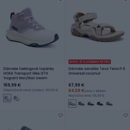
Extra -5 % s kódom EXTRA
Dámske trekingové topánky
Dámske sandále Teva Terra Fi 5
HOKA Transport Hike GTX
Universal coconut
fragrant lilac/lilac cream
159,99 €
67,99 €
64,59 €
Odporúčaná cena výrobcu: 219,99 €
cena s kódom
Najnižšia cena: 56,99 €