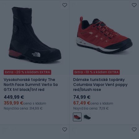
Extra -20 % s kódom EXTRA
Extra -10 % s kódom EXTRA
Vysokohorské topánky The
Dámske turistické topánky
North Face Summit Verto Sa
Columbia Vapor Vent poppy
GTX tnf black/tnf red
red/blush rose
449,99 €
74,99 €
359,99 €
67,49 €
cena s kódom
cena s kódom
Najnižšia cena: 314,99 €
Najnižšia cena: 71,19 €