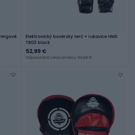
éningové
Elektronický boxérsky terč + rukavice HMS
TB03 black
52,99 €
Odporúčaná cena výrobcu: 69,99 €