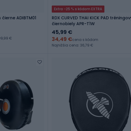
Extra -25 % s kódom EXTRA
s čierne ADIBTM01
RDX CURVED THAI KICK PAD tréningov
čiernobiely APR-T1W
45,99 €
34,49 €
9,99 €
cena s kódom
Najnižšia cena: 36,79 €