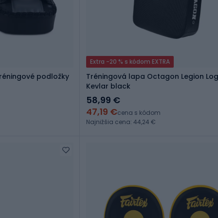
Extra -20 % s kódom EXTRA
tréningové podložky
Tréningová lapa Octagon Legion Lo
Kevlar black
58,99 €
47,19 €
cena s kódom
Najnižšia cena: 44,24 €