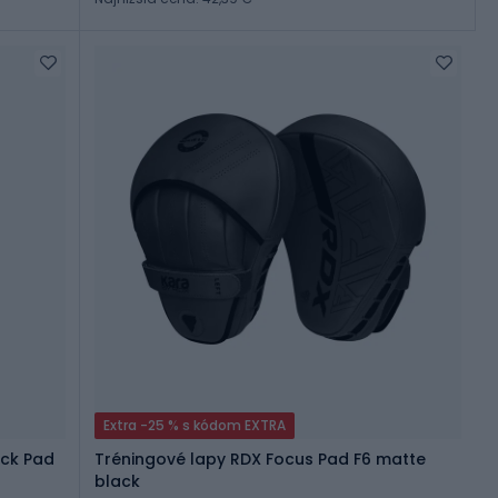
Extra -25 % s kódom EXTRA
ck Pad
Tréningové lapy RDX Focus Pad F6 matte
black