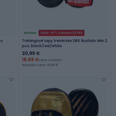
Novinka
Extra -10 % s kódom EXTRA
go
Tréningové lapy trenérske DBX Bushido Mini 2
pcs. black/red/white
20,99 €
18,89 €
cena s kódom
Najnižšia cena: 19,99 €