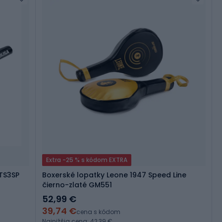
Extra -25 % s kódom EXTRA
PTS3SP
Boxerské lopatky Leone 1947 Speed Line
čierno-zlaté GM551
52,99 €
39,74 €
cena s kódom
Najnižšia cena: 42,39 €