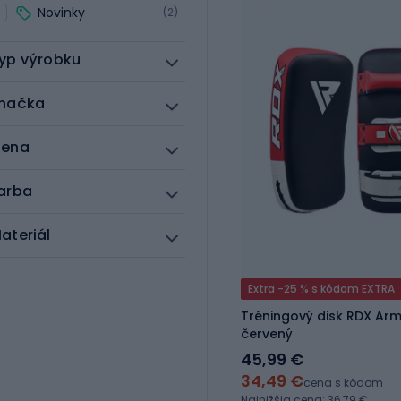
Novinky
(2)
yp výrobku
načka
ena
arba
ateriál
Extra -25 % s kódom EXTRA
Tréningový disk RDX Arm
červený
45,99 €
34,49 €
cena s kódom
Najnižšia cena: 36,79 €