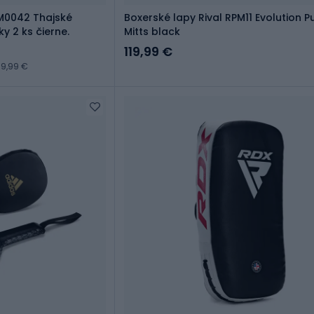
M0042 Thajské
Boxerské lapy Rival RPM11 Evolution 
y 2 ks čierne.
Mitts black
119,99 €
9,99 €