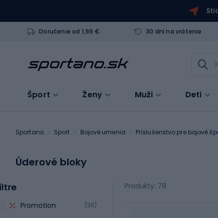
Sti
Doručenie od 1,99 €
30 dní na vrátenie
Šport
Ženy
Muži
Deti
Sportano
Sport
Bojové umenia
Príslušenstvo pre bojové šp
Úderové bloky
iltre
Produkty: 78
Promotion
(36)