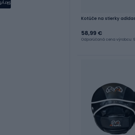
Skryť
Kotúče na stierky adida
58,99 €
Odporúčaná cena výrobcu: 9