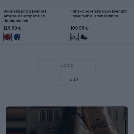
Boxerská prilba Everlast
Pánska boxerská obuv Everlast
Amateur Competition
Powerlock X-Trainer white
Headgear red
129,99 €
109,99 €
Ďalšia
od 3