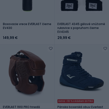
Boxovacie vrece EVERLAST čierne
EVERLAST 4345 gélové vnútorné
EV430
rukavice s popruhom čierne
EV4345
149,99 €
29,99 €
Extra -10 % s kódom EXTRA
EVERLAST 1910 PRO hnedá
Pánska boxerská obuv Everlast