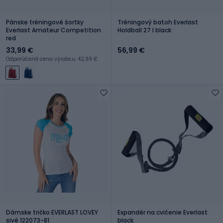
Pánske tréningové šortky
Tréningový batoh Everlast
Everlast Amateur Competition
Holdball 27 l black
red
33,99 €
56,99 €
Odporúčaná cena výrobcu: 42,99 €
Dámske tričko EVERLAST LOVEY
Expandér na cvičenie Everlast
sivé 122073-81
black