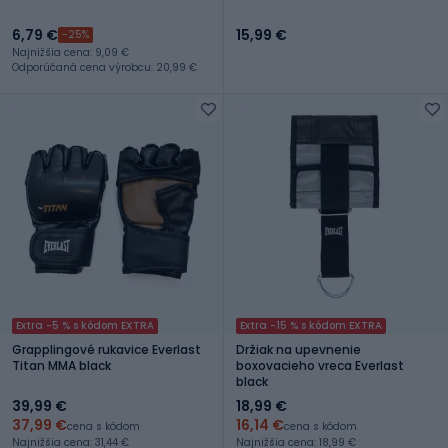
6,79 €
15,99 €
-25%
Najnižšia cena: 9,09 €
Odporúčaná cena výrobcu: 20,99 €
Extra -5 % s kódom EXTRA
Extra -15 % s kódom EXTRA
Grapplingové rukavice Everlast
Držiak na upevnenie
Titan MMA black
boxovacieho vreca Everlast
black
39,99 €
18,99 €
37,99 €
16,14 €
cena s kódom
cena s kódom
Najnižšia cena: 31,44 €
Najnižšia cena: 18,99 €