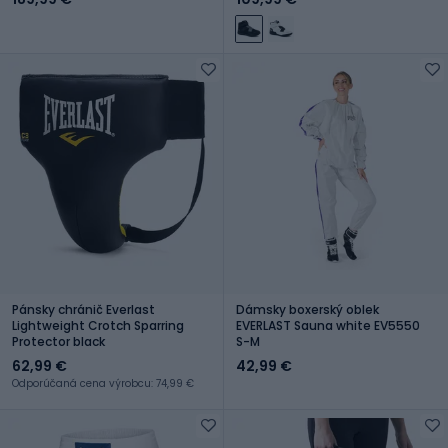
Pánsky chránič Everlast
Dámsky boxerský oblek
Lightweight Crotch Sparring
EVERLAST Sauna white EV5550
Protector black
S-M
62,99 €
42,99 €
Odporúčaná cena výrobcu: 74,99 €