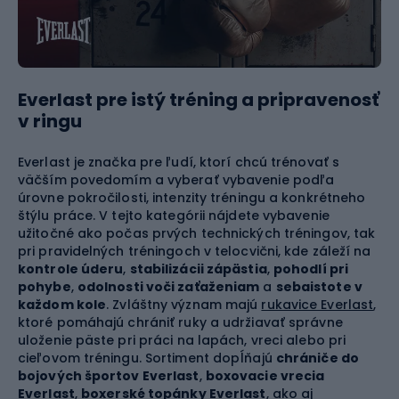
Everlast pre istý tréning a pripravenosť
v ringu
Everlast je značka pre ľudí, ktorí chcú trénovať s
väčším povedomím a vyberať vybavenie podľa
úrovne pokročilosti, intenzity tréningu a konkrétneho
štýlu práce. V tejto kategórii nájdete vybavenie
užitočné ako počas prvých technických tréningov, tak
pri pravidelných tréningoch v telocvični, kde záleží na
kontrole úderu
,
stabilizácii zápästia
,
pohodlí pri
pohybe
,
odolnosti voči zaťaženiam
a
sebaistote v
každom kole
. Zvláštny význam majú
rukavice Everlast
,
ktoré pomáhajú chrániť ruky a udržiavať správne
uloženie päste pri práci na lapách, vreci alebo pri
cieľovom tréningu. Sortiment dopĺňajú
chrániče do
bojových športov Everlast
,
boxovacie vrecia
Everlast
,
boxerské topánky Everlast
, ako aj