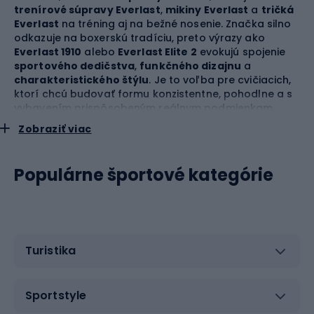
trenírové súpravy Everlast
,
mikiny Everlast
a
tričká
Everlast
na tréning aj na bežné nosenie. Značka silno
odkazuje na boxerskú tradíciu, preto výrazy ako
Everlast 1910
alebo
Everlast Elite 2
evokujú spojenie
sportového dedičstva
,
funkčného dizajnu
a
charakteristického štýlu
. Je to voľba pre cvičiacich,
ktorí chcú budovať formu konzistentne, pohodlne a s
vybavením prispôsobeným reálnym podmienkam
telocvične.
Zobraziť viac
Everlast v boxe – vybavenie, ktoré
podporuje techniku a výdrž
Populárne športové kategórie
Boxerský tréning vyžaduje vybavenie, ktoré nebráni v
pohybe, ale pomáha udržať správnu techniku aj vtedy,
keď rastie tempo a únava. Everlast dobre reaguje na
potreby ľudí pracujúcich na
priame údery
,
sierpové
Turistika
kombinácie
,
vyhnutia
,
prácu nôh
a
výdrž v kolách
. V
praxi to znamená vybavenie, ktoré podporuje pokojné
učenie základov aj náročnejšie tréningové jednotky. Ak
Sportstyle
je hlavným prvkom vašich hodín klasický box, oplatí
sa venovať pozornosť
boxerským rukaviciam Everlast
,