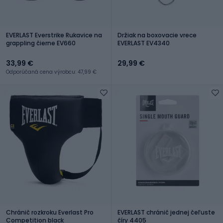
EVERLAST Everstrike Rukavice na
Držiak na boxovacie vrece
grappling čierne EV660
EVERLAST EV4340
33,99 €
29,99 €
Odporúčaná cena výrobcu: 47,99 €
Chránič rozkroku Everlast Pro
EVERLAST chránič jednej čeľuste
Competition black
číry 4405