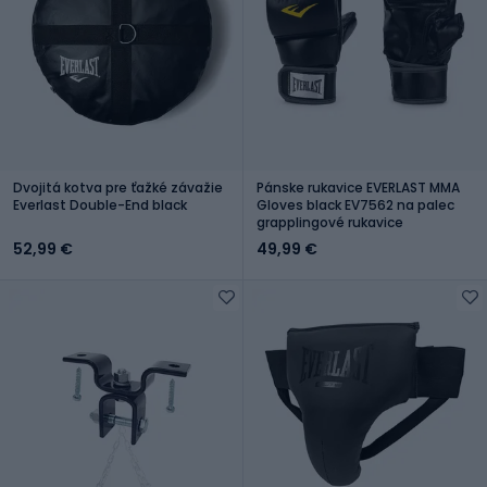
Dvojitá kotva pre ťažké závažie
Pánske rukavice EVERLAST MMA
Everlast Double-End black
Gloves black EV7562 na palec
grapplingové rukavice
52,99 €
49,99 €