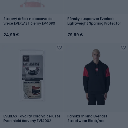
Stropný držiak na boxovacie
Pánsky suspenzor Everlast
vrece EVERLAST čierny EV4680
Lightweight Sparring Protector
24,99 €
79,99 €
EVERLAST dvojitý chránič čeľuste
Pánska mikina Everlast
Evershield červený EV14002
Streetwear Black/red