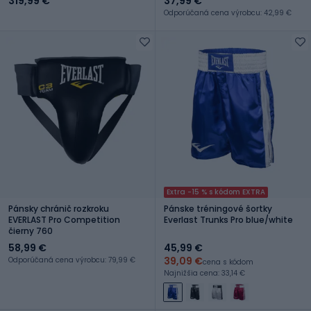
319,99 €
37,99 €
Odporúčaná cena výrobcu: 42,99 €
Extra -15 % s kódom EXTRA
Pánsky chránič rozkroku
Pánske tréningové šortky
EVERLAST Pro Competition
Everlast Trunks Pro blue/white
čierny 760
58,99 €
45,99 €
39,09 €
Odporúčaná cena výrobcu: 79,99 €
cena s kódom
Najnižšia cena: 33,14 €