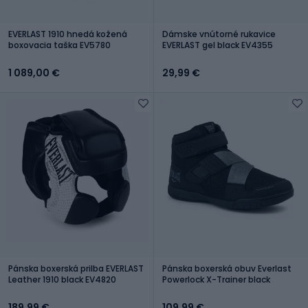
EVERLAST 1910 hnedá kožená
Dámske vnútorné rukavice
boxovacia taška EV5780
EVERLAST gel black EV4355
1 089,00 €
29,99 €
Pánska boxerská prilba EVERLAST
Pánska boxerská obuv Everlast
Leather 1910 black EV4820
Powerlock X-Trainer black
189,99 €
109,99 €