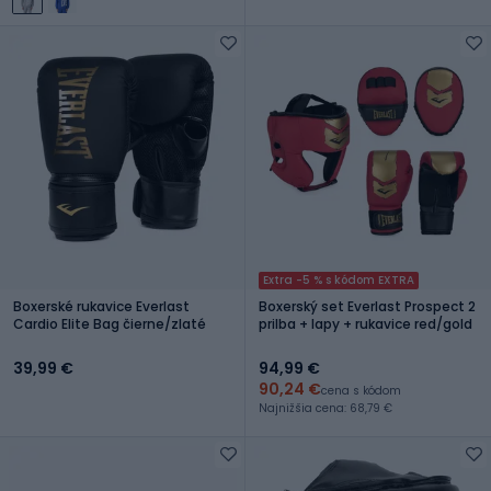
Extra -5 % s kódom EXTRA
Boxerské rukavice Everlast
Boxerský set Everlast Prospect 2
Cardio Elite Bag čierne/zlaté
prilba + lapy + rukavice red/gold
39,99 €
94,99 €
90,24 €
cena s kódom
Najnižšia cena: 68,79 €