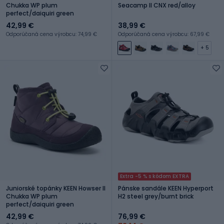
Chukka WP plum
Seacamp II CNX red/alloy
perfect/daiquiri green
42,99 €
38,99 €
Odporúčaná cena výrobcu: 74,99 €
Odporúčaná cena výrobcu: 67,99 €
+ 5
Extra -5 % s kódom EXTRA
Juniorské topánky KEEN Howser II
Pánske sandále KEEN Hyperport
Chukka WP plum
H2 steel grey/burnt brick
perfect/daiquiri green
42,99 €
76,99 €