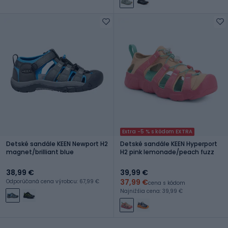
Extra -5 % s kódom EXTRA
Detské sandále KEEN Newport H2
Detské sandále KEEN Hyperport
magnet/brilliant blue
H2 pink lemonade/peach fuzz
38,99 €
39,99 €
37,99 €
Odporúčaná cena výrobcu: 67,99 €
cena s kódom
Najnižšia cena: 39,99 €