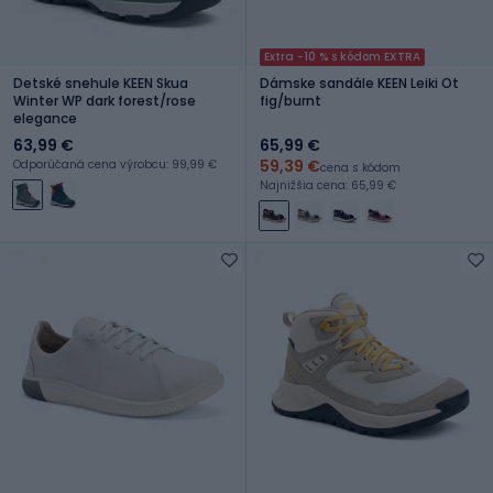
Extra -10 % s kódom EXTRA
Detské snehule KEEN Skua
Dámske sandále KEEN Leiki Ot
Winter WP dark forest/rose
fig/burnt
elegance
63,99 €
65,99 €
59,39 €
Odporúčaná cena výrobcu: 99,99 €
cena s kódom
Najnižšia cena: 65,99 €