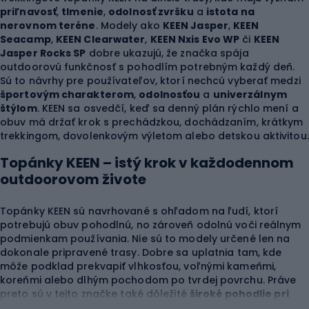
priľnavosť
,
tlmenie
,
odolnosť zvršku
a
istota na
nerovnom teréne
. Modely ako
KEEN Jasper
,
KEEN
Seacamp
,
KEEN Clearwater
,
KEEN Nxis Evo WP
či
KEEN
Jasper Rocks SP
dobre ukazujú, že značka spája
outdoorovú funkčnosť s pohodlím potrebným každý deň.
Sú to návrhy pre používateľov, ktorí nechcú vyberať medzi
športovým charakterom
,
odolnosťou
a
univerzálnym
štýlom
. KEEN sa osvedčí, keď sa denný plán rýchlo mení a
obuv má držať krok s prechádzkou, dochádzaním, krátkym
trekkingom, dovolenkovým výletom alebo detskou aktivitou.
Topánky KEEN – istý krok v každodennom
outdoorovom živote
Topánky KEEN sú navrhované s ohľadom na ľudí, ktorí
potrebujú obuv pohodlnú, no zároveň odolnú voči reálnym
podmienkam používania. Nie sú to modely určené len na
dokonale pripravené trasy. Dobre sa uplatnia tam, kde
môže podklad prekvapiť vlhkosťou, voľnými kameňmi,
koreňmi alebo dlhým pochodom po tvrdej povrchu. Práve
preto sú v tejto značke také dôležité
široké pohodlie pri
nosení
,
stabilná podrážka
,
ochrana prednej časti