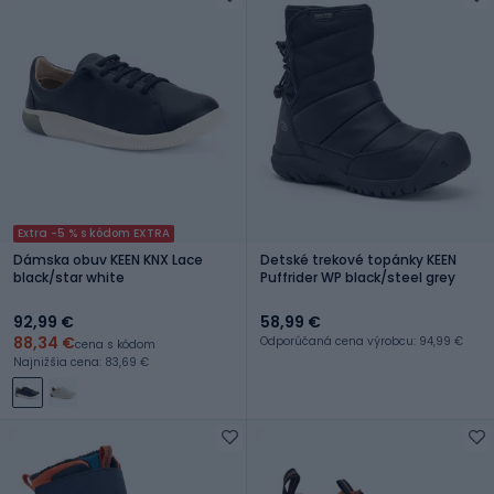
Extra -5 % s kódom EXTRA
Dámska obuv KEEN KNX Lace
Detské trekové topánky KEEN
black/star white
Puffrider WP black/steel grey
92,99 €
58,99 €
88,34 €
Odporúčaná cena výrobcu: 94,99 €
cena s kódom
Najnižšia cena: 83,69 €