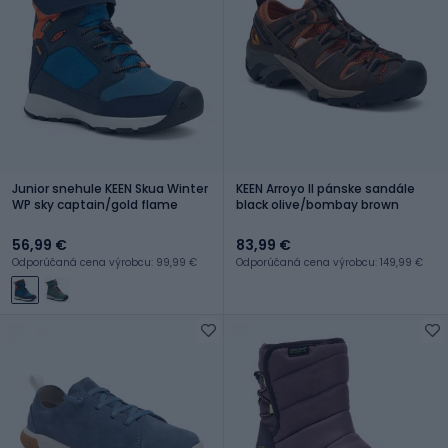
Junior snehule KEEN Skua Winter
KEEN Arroyo II pánske sandále
WP sky captain/gold flame
black olive/bombay brown
56,99 €
83,99 €
Odporúčaná cena výrobcu: 99,99 €
Odporúčaná cena výrobcu: 149,99 €