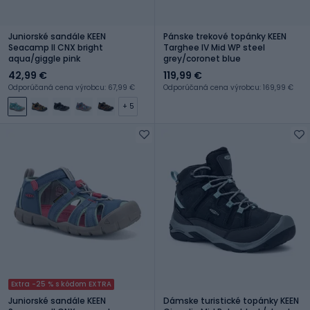
Juniorské sandále KEEN
Pánske trekové topánky KEEN
Seacamp II CNX bright
Targhee IV Mid WP steel
aqua/giggle pink
grey/coronet blue
42,99 €
119,99 €
Odporúčaná cena výrobcu: 67,99 €
Odporúčaná cena výrobcu: 169,99 €
+ 5
Extra -25 % s kódom EXTRA
Juniorské sandále KEEN
Dámske turistické topánky KEEN