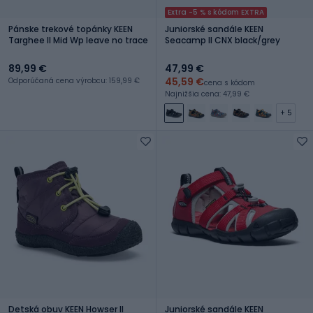
Extra -5 % s kódom EXTRA
Pánske trekové topánky KEEN
Juniorské sandále KEEN
Targhee II Mid Wp leave no trace
Seacamp II CNX black/grey
89,99 €
47,99 €
45,59 €
Odporúčaná cena výrobcu: 159,99 €
cena s kódom
Najnižšia cena: 47,99 €
+ 5
Detská obuv KEEN Howser II
Juniorské sandále KEEN