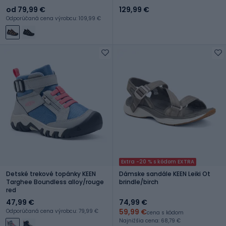
od 79,99 €
129,99 €
Odporúčaná cena výrobcu: 109,99 €
Extra -20 % s kódom EXTRA
Detské trekové topánky KEEN
Dámske sandále KEEN Leiki Ot
Targhee Boundless alloy/rouge
brindle/birch
red
47,99 €
74,99 €
59,99 €
Odporúčaná cena výrobcu: 79,99 €
cena s kódom
Najnižšia cena: 68,79 €