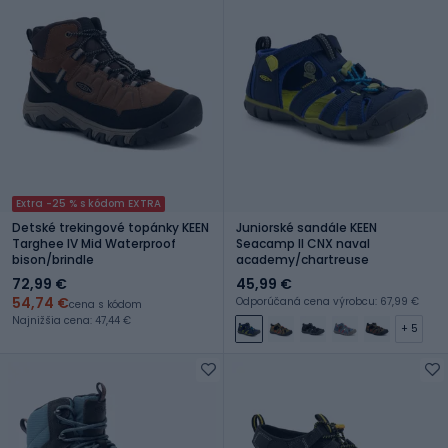
Extra -25 % s kódom EXTRA
Detské trekingové topánky KEEN
Juniorské sandále KEEN
Targhee IV Mid Waterproof
Seacamp II CNX naval
bison/brindle
academy/chartreuse
72,99 €
45,99 €
54,74 €
Odporúčaná cena výrobcu: 67,99 €
cena s kódom
Najnižšia cena: 47,44 €
+ 5