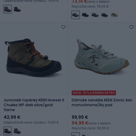
73,14 €
Odporúčaná cena výrobcu: 74,99 €
cena s kódom
Najnižšia cena: 76,99 €
Extra -5 % s kódom EXTRA
Juniorské topánky KEEN Howser II
Dámske sandále KEEN Zionic Adv
Chukka WP dark olive/gold
monochrome/lily pad
flame
42,99 €
99,99 €
94,99 €
Odporúčaná cena výrobcu: 74,99 €
cena s kódom
Najnižšia cena: 99,99 €