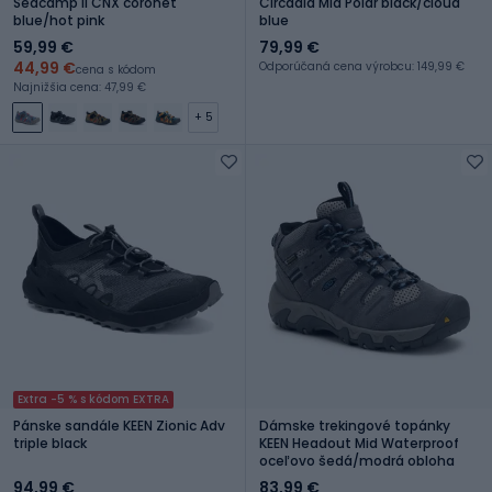
Seacamp II CNX coronet
Circadia Mid Polar black/cloud
blue/hot pink
blue
59,99 €
79,99 €
44,99 €
Odporúčaná cena výrobcu: 149,99 €
cena s kódom
Najnižšia cena: 47,99 €
+ 5
Extra -5 % s kódom EXTRA
Pánske sandále KEEN Zionic Adv
Dámske trekingové topánky
triple black
KEEN Headout Mid Waterproof
oceľovo šedá/modrá obloha
94,99 €
83,99 €