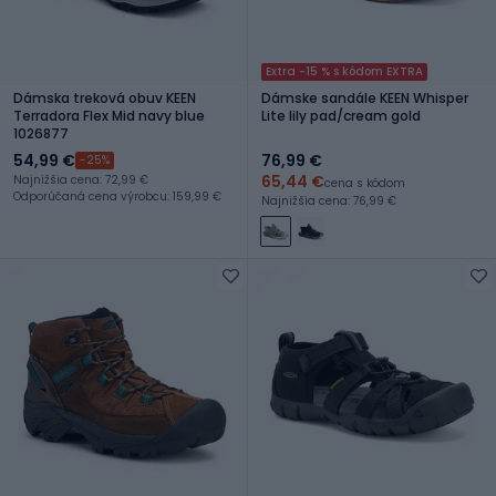
Extra -15 % s kódom EXTRA
Dámska treková obuv KEEN
Dámske sandále KEEN Whisper
Terradora Flex Mid navy blue
Lite lily pad/cream gold
1026877
54,99 €
76,99 €
-25%
65,44 €
Najnižšia cena: 72,99 €
cena s kódom
Odporúčaná cena výrobcu: 159,99 €
Najnižšia cena: 76,99 €