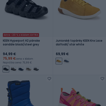
Extra -20 % s kódom EXTRA
KEEN Hyperport H2 pánske
Juniorské topánky KEEN Knx Lace
sandále black/steel grey
daffodil/ star white
94,99 €
69,99 €
75,99 €
cena s kódom
Najnižšia cena: 75,99 €