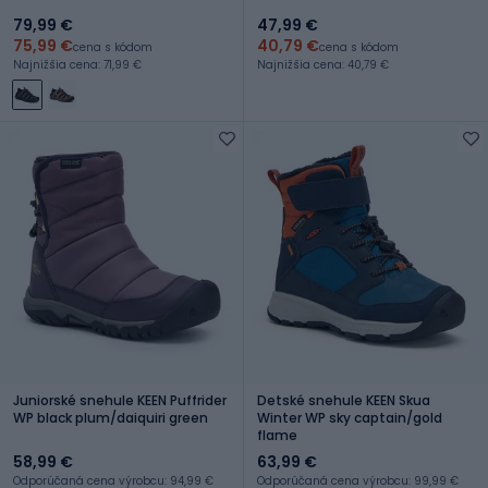
79,99 €
47,99 €
75,99 €
40,79 €
cena s kódom
cena s kódom
Najnižšia cena: 71,99 €
Najnižšia cena: 40,79 €
Juniorské snehule KEEN Puffrider
Detské snehule KEEN Skua
WP black plum/daiquiri green
Winter WP sky captain/gold
flame
58,99 €
63,99 €
Odporúčaná cena výrobcu: 94,99 €
Odporúčaná cena výrobcu: 99,99 €