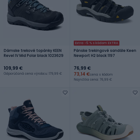
Extra -5 % s kódom EXTRA
Dámske trekové topánky KEEN
Pánske trekingové sandále Keen
Revel IV Mid Polar black 1023629
Newport H2 black 1197
109,99 €
76,99 €
73,14 €
Odporúčaná cena výrobcu: 179,99 €
cena s kódom
Najnižšia cena: 76,99 €