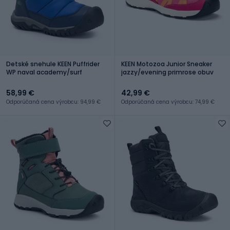
Detské snehule KEEN Puffrider
KEEN Motozoa Junior Sneaker
WP naval academy/surf
jazzy/evening primrose obuv
58,99 €
42,99 €
Odporúčaná cena výrobcu: 94,99 €
Odporúčaná cena výrobcu: 74,99 €