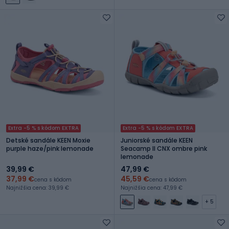
Extra -5 % s kódom EXTRA
Extra -5 % s kódom EXTRA
Detské sandále KEEN Moxie
Juniorské sandále KEEN
purple haze/pink lemonade
Seacamp II CNX ombre pink
lemonade
39,99 €
47,99 €
37,99 €
45,59 €
cena s kódom
cena s kódom
Najnižšia cena: 39,99 €
Najnižšia cena: 47,99 €
+ 5