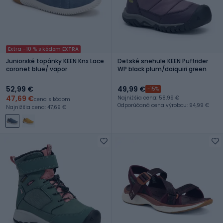
Extra -10 % s kódom EXTRA
Juniorské topánky KEEN Knx Lace
Detské snehule KEEN Puffrider
coronet blue/ vapor
WP black plum/daiquiri green
52,99 €
49,99 €
-15%
47,69 €
Najnižšia cena: 58,99 €
cena s kódom
Odporúčaná cena výrobcu: 94,99 €
Najnižšia cena: 47,69 €