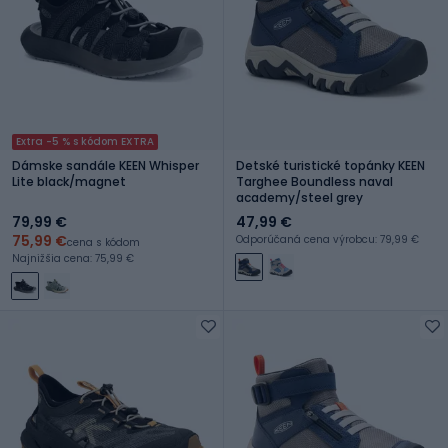
Extra -5 % s kódom EXTRA
Dámske sandále KEEN Whisper
Detské turistické topánky KEEN
Lite black/magnet
Targhee Boundless naval
academy/steel grey
79,99 €
47,99 €
75,99 €
Odporúčaná cena výrobcu: 79,99 €
cena s kódom
Najnižšia cena: 75,99 €