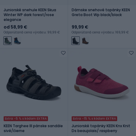
Juniorské snehule KEEN Skua
Dámske snehové topánky KEEN
Winter WP dark forest/rose
Greta Boot Wp black/black
elegance
od 58,99 €
99,99 €
Odporúčaná cena výrobcu: 99,99 €
Odporúčaná cena výrobcu: 169,99 €
Extra -5 % s kódom EXTRA
Extra -15 % s kódom EXTRA
KEEN Targhee III pánske sandále
Juniorské topánky KEEN Knx Knit
sivé/čierne
Ds beaujolais/ raspberry