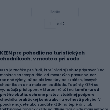
Ďalšia
od 2
KEEN pre pohodlie na turistických
chodníkoch, v meste a pri vode
KEEN je značka pre ľudí, ktorí hľadajú obuv pripravenú na
meniace sa tempo dňa: od mestských presunov, cez
rodinné výlety, až po aktívne túry po skalách, lesných
chodníkoch a na mokrom podklade. Topánky KEEN sa
vyznačujú prístupom, v ktorom záleží na
komforte od
prvého obutia
,
ochrane prstov
,
stabilnej podpore
chodidla
,
praktickej konštrukcii
a
voľnosti pohybu
. V
ponuke nájdete ako sandále KEEN na teplé dni, tak
trekkingové topánky KEEN na dlhšie trasy, kde majú význam