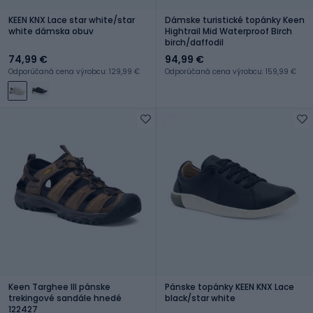
KEEN KNX Lace star white/star
Dámske turistické topánky Keen
white dámska obuv
Hightrail Mid Waterproof Birch
birch/daffodil
74,99 €
94,99 €
Odporúčaná cena výrobcu: 129,99 €
Odporúčaná cena výrobcu: 159,99 €
Keen Targhee III pánske
Pánske topánky KEEN KNX Lace
trekingové sandále hnedé
black/star white
122427