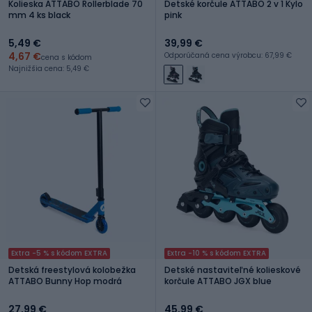
Kolieska ATTABO Rollerblade 70
Detské korčule ATTABO 2 v 1 Kylo
mm 4 ks black
pink
5,49 €
39,99 €
4,67 €
Odporúčaná cena výrobcu: 67,99 €
cena s kódom
Najnižšia cena: 5,49 €
Extra -5 % s kódom EXTRA
Extra -10 % s kódom EXTRA
Detská freestylová kolobežka
Detské nastaviteľné kolieskové
ATTABO Bunny Hop modrá
korčule ATTABO JGX blue
27,99 €
45,99 €