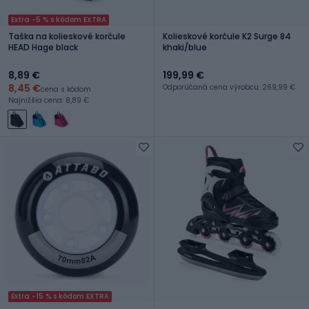
Extra -5 % s kódom EXTRA
Taška na kolieskové korčule
Kolieskové korčule K2 Surge 84
HEAD Hage black
khaki/blue
8,89 €
199,99 €
8,45 €
Odporúčaná cena výrobcu: 269,99 €
cena s kódom
Najnižšia cena: 8,89 €
Extra -15 % s kódom EXTRA