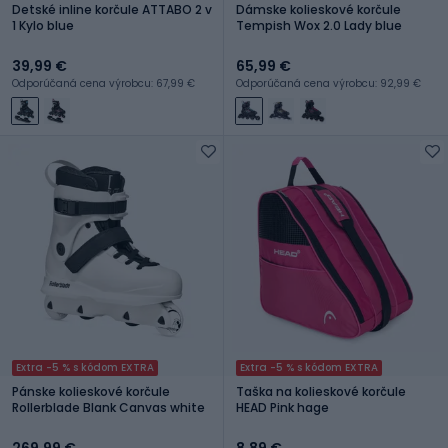
Detské inline korčule ATTABO 2 v
Dámske kolieskové korčule
1 Kylo blue
Tempish Wox 2.0 Lady blue
39,99 €
65,99 €
Odporúčaná cena výrobcu: 67,99 €
Odporúčaná cena výrobcu: 92,99 €
Extra -5 % s kódom EXTRA
Extra -5 % s kódom EXTRA
Pánske kolieskové korčule
Taška na kolieskové korčule
Rollerblade Blank Canvas white
HEAD Pink hage
269,99 €
8,89 €