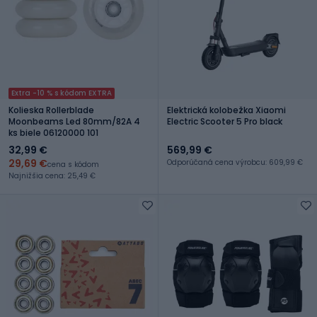
Extra -10 % s kódom EXTRA
Kolieska Rollerblade
Elektrická kolobežka Xiaomi
Moonbeams Led 80mm/82A 4
Electric Scooter 5 Pro black
ks biele 06120000 101
32,99 €
569,99 €
29,69 €
Odporúčaná cena výrobcu: 609,99 €
cena s kódom
Najnižšia cena: 25,49 €