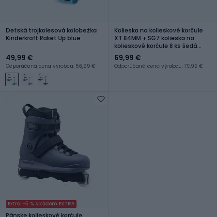
Detská trojkolesová kolobežka
Kolieska na kolieskové korčule
Kinderkraft Raket Up blue
XT 84MM + SG7 kolieska na
kolieskové korčule 8 ks šedá
06953400080
49,99 €
69,99 €
Odporúčaná cena výrobcu: 56,99 €
Odporúčaná cena výrobcu: 79,99 €
Extra -5 % s kódom EXTRA
Pánske kolieskové korčule