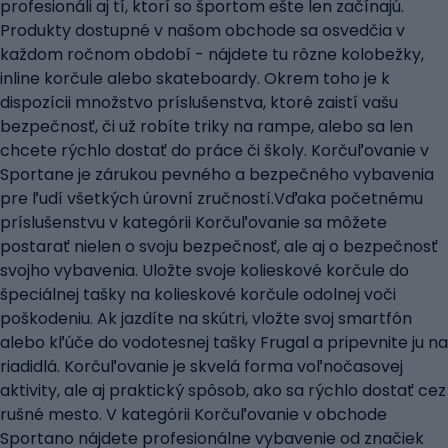
profesionáli aj tí, ktorí so športom ešte len začínajú.
Produkty dostupné v našom obchode sa osvedčia v
každom ročnom období - nájdete tu rôzne kolobežky,
inline korčule alebo skateboardy. Okrem toho je k
dispozícii množstvo príslušenstva, ktoré zaistí vašu
bezpečnosť, či už robíte triky na rampe, alebo sa len
chcete rýchlo dostať do práce či školy. Korčuľovanie v
Sportane je zárukou pevného a bezpečného vybavenia
pre ľudí všetkých úrovní zručností.Vďaka početnému
príslušenstvu v kategórii Korčuľovanie sa môžete
postarať nielen o svoju bezpečnosť, ale aj o bezpečnosť
svojho vybavenia. Uložte svoje kolieskové korčule do
špeciálnej tašky na kolieskové korčule odolnej voči
poškodeniu. Ak jazdíte na skútri, vložte svoj smartfón
alebo kľúče do vodotesnej tašky Frugal a pripevnite ju na
riadidlá. Korčuľovanie je skvelá forma voľnočasovej
aktivity, ale aj praktický spôsob, ako sa rýchlo dostať cez
rušné mesto. V kategórii Korčuľovanie v obchode
Sportano nájdete profesionálne vybavenie od značiek