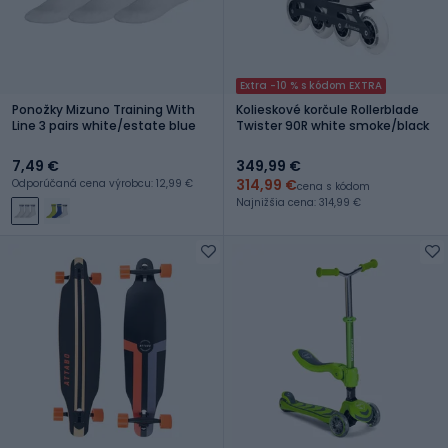
Extra -10 % s kódom EXTRA
Ponožky Mizuno Training With
Kolieskové korčule Rollerblade
Line 3 pairs white/estate blue
Twister 90R white smoke/black
7,49 €
349,99 €
314,99 €
Odporúčaná cena výrobcu: 12,99 €
cena s kódom
Najnižšia cena: 314,99 €