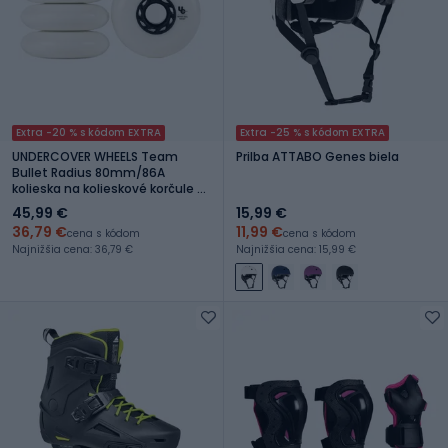
Extra -20 % s kódom EXTRA
Extra -25 % s kódom EXTRA
UNDERCOVER WHEELS Team
Prilba ATTABO Genes biela
Bullet Radius 80mm/86A
kolieska na kolieskové korčule 4
ks biele 406179
45,99 €
15,99 €
36,79 €
11,99 €
cena s kódom
cena s kódom
Najnižšia cena: 36,79 €
Najnižšia cena: 15,99 €