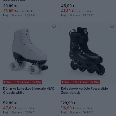
29,99 €
45,99 €
23,99 €
41,39 €
cena s kódom
cena s kódom
Najnižšia cena: 26,99 €
Najnižšia cena: 39,09 €
Extra -10 % s kódom EXTRA
Extra -10 % s kódom EXTRA
Dámske kolieskové korčule HEAD
Kolieskové korčule Powerslide
Classic white
Zoom black
52,99 €
129,99 €
47,69 €
116,99 €
cena s kódom
cena s kódom
Najnižšia cena: 42,39 €
Najnižšia cena: 116,99 €