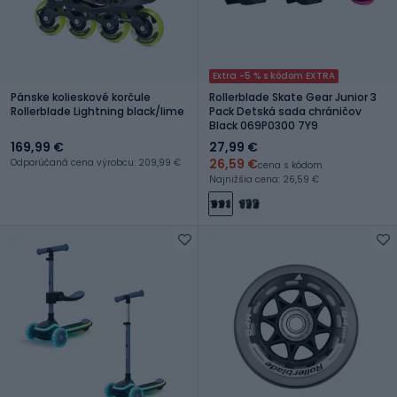
Extra -5 % s kódom EXTRA
Pánske kolieskové korčule
Rollerblade Skate Gear Junior 3
Rollerblade Lightning black/lime
Pack Detská sada chráničov
Black 069P0300 7Y9
169,99 €
27,99 €
26,59 €
Odporúčaná cena výrobcu: 209,99 €
cena s kódom
Najnižšia cena: 26,59 €