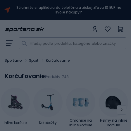
Stiahnite si aplikáciu do telefónu a získaj zľavu 10 EUR na
svoje nákupy!*
Sportano
Sport
Korčuľovanie
Korčuľovanie
Produkty:
748
Chrániče na
Helmy na inline
Inline korčule
Kolobežky
inline korčule
korčule