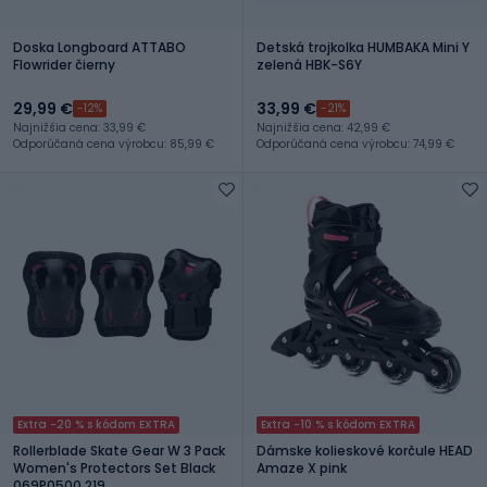
Doska Longboard ATTABO
Detská trojkolka HUMBAKA Mini Y
Flowrider čierny
zelená HBK-S6Y
29,99 €
33,99 €
-12%
-21%
Najnižšia cena: 33,99 €
Najnižšia cena: 42,99 €
Odporúčaná cena výrobcu: 85,99 €
Odporúčaná cena výrobcu: 74,99 €
Extra -20 % s kódom EXTRA
Extra -10 % s kódom EXTRA
Rollerblade Skate Gear W 3 Pack
Dámske kolieskové korčule HEAD
Women's Protectors Set Black
Amaze X pink
069P0500 219