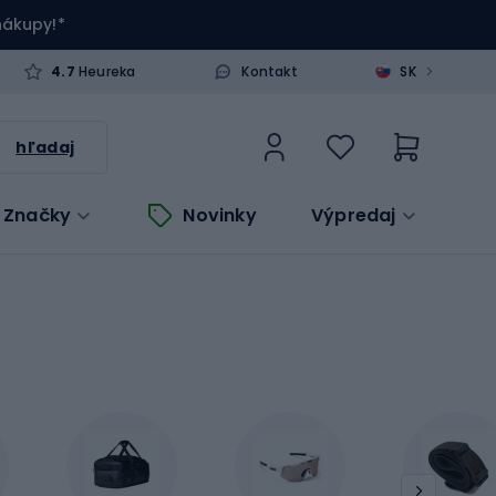
 nákupy!*
>
4.7
Heureka
Kontakt
SK
hľadaj
Značky
Novinky
Výpredaj