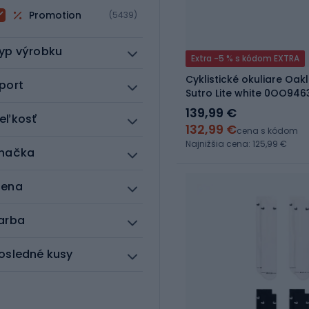
Promotion
(5439)
yp výrobku
Extra -5 % s kódom EXTRA
Cyklistické okuliare Oakl
port
Sutro Lite white 0OO946
139,99 €
eľkosť
132,99 €
cena s kódom
Najnižšia cena: 125,99 €
načka
ena
arba
osledné kusy