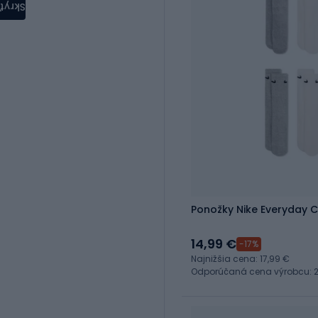
Skryť
Ponožky Nike Everyday C
14,99 €
-17%
Najnižšia cena: 17,99 €
Odporúčaná cena výrobcu: 2