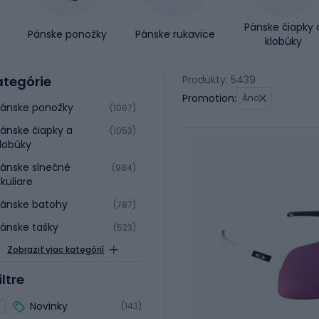
Pánske čiapky 
Pánske ponožky
Pánske rukavice
klobúky
ategórie
Produkty: 5439
Promotion:
Áno
ánske ponožky
(1067)
ánske čiapky a
(1053)
lobúky
ánske slnečné
(984)
kuliare
ánske batohy
(787)
ánske tašky
(523)
Zobraziť viac kategórií
iltre
Novinky
(143)