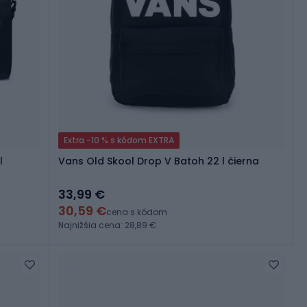
Extra -10 % s kódom EXTRA
l
Vans Old Skool Drop V Batoh 22 l čierna
33,99 €
30,59 €
cena s kódom
Najnižšia cena: 28,89 €