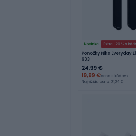
Novinka
Extra -20 % s kó
Ponožky Nike Everyday E
903
24,99 €
19,99 €
cena s kódom
Najnižšia cena: 21,24 €