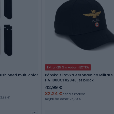
Extra -25 % s kódom EXTRA
ushioned multi color
Pánska šiltovka Aeronautica Militare
HA1100UCT02848 jet black
42,99 €
32,24 €
cena s kódom
2,99 €
Najnižšia cena: 25,79 €