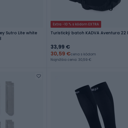
Extra -10 % s kódom EXTRA
ey Sutro Lite white
Turistický batoh KADVA Aventura 22 l
3
33,99 €
30,59 €
cena s kódom
Najnižšia cena: 30,59 €