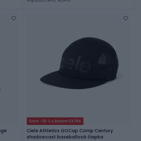
Najnižšia cena: 19,54 €
Extra -25 % s kódom EXTRA
age
Ciele Athletics GOCap Comp Century
shadowcast baseballová čiapka