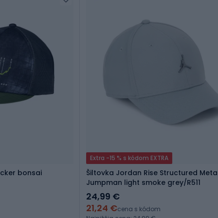
Extra -15 % s kódom EXTRA
ucker bonsai
Šiltovka Jordan Rise Structured Meta
Jumpman light smoke grey/R511
24,99 €
21,24 €
cena s kódom