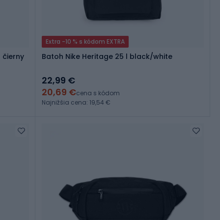
Extra -10 % s kódom EXTRA
 čierny
Batoh Nike Heritage 25 l black/white
22,99 €
20,69 €
cena s kódom
Najnižšia cena: 19,54 €