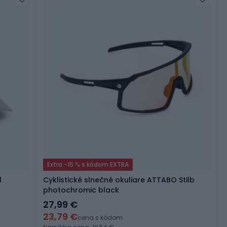
Extra -15 % s kódom EXTRA
l
Cyklistické slnečné okuliare ATTABO Stilb
photochromic black
27,99 €
23,79 €
cena s kódom