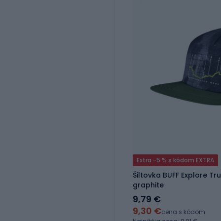
Extra -5 % s kódom EXTRA
Šiltovka BUFF Explore Tr
graphite
9,79 €
9,30 €
cena s kódom