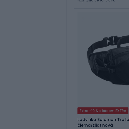
Najnižšia cena: 8,81 €
Extra -10 % s kódom EXTRA
Ľadvinka Salomon Trailbl
čierna/zliatinová