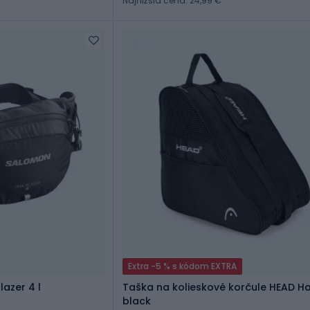
Najnižšia cena: 24,99 €
Extra -5 % s kódom EXTRA
azer 4 l
Taška na kolieskové korčule HEAD H
black