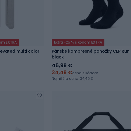
dom EXTRA
Extra -25 % s kódom EXTRA
levated multi color
Pánske kompresné ponožky CEP Run Tall 5.0
black
45,99 €
34,49 €
cena s kódom
Najnižšia cena: 34,49 €