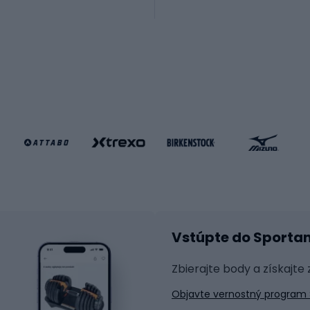
ické bicykle
le MTB
Korčuľovanie
é bicykle
gové bicykle
Kolobežky
e gravel
Kolieskové korčule
e pre deti
Inline korčule
Skateboardy
lušenstvo k bicyklom
Chrániče na inline korč
Helmy na inline korčule
tické okuliare
Vstúpte do Sporta
na bicykel
Raketové športy
 na bicykli
Zbierajte body a získajte
á pre bicykle
Squash
Objavte vernostný program 
 na bicykle
Badminton