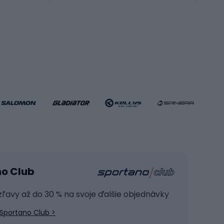
Príslušenstvo pre bojové športy
Futbalové topánky
Hádzanárske topánky
Futbalové lopty
Futbalové bránky
Futbalové oblečenie
Basketbalové oblečenie
Fitness a posilňovňa
ule
Kardio zariadenia
no Club
Posilňovacie zariadenie
Joga
 zľavy až do 30 % na svoje ďalšie objednávky
Fitness oblečenie
Sportano Club >
Fitness obuv