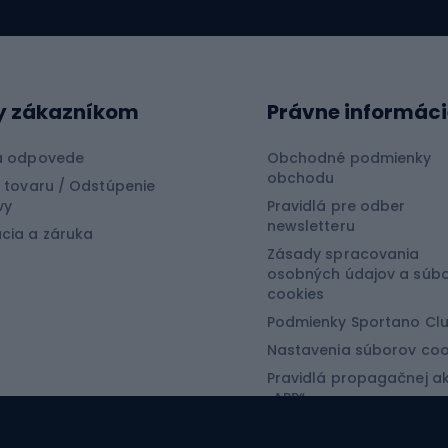
Plastové sane
lov
Kĺzačky
aprov
Snowboard
y zákazníkom
Právne informáci
ačiek
ov na rotačku
Prkná pre snowboardi
a odpovede
Obchodné podmienky
obchodu
ov na plávanú
Topánky na snowboar
 tovaru / Odstúpenie
vy
Pravidlá pre odber
ov feeder
Viazanie na snowboar
newsletteru
cia a záruka
Snowboardové obleče
Zásady spracovania
osobných údajov a súb
tová medicína
cookies
Turistické oblečen
Podmienky Sportano Cl
Nastavenia súborov coo
craft
Bundy do dažďa
Pravidlá propagačnej ak
Softshellové nohavice
„APP“
Pravidlá propagačnej ak
Turistické nohavice
„SECRET“