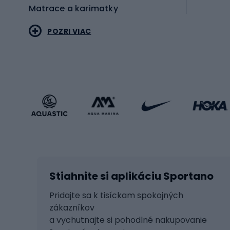
Matrace a karimatky
Elektr
POZRI VIAC
Bicyk
Sportstyle
Cestn
Oblečenie v športovom štýle
Trekin
Športová obuv
Bicykl
Príslušenstvo v športovom štýle
Bicykl
Zimné športy
Prís
Lyžovanie
Cyklis
Stiahnite si aplikáciu Sportano
Beh na lyžiach
Tašky 
Skitouring
Svetlá
Pridajte sa k tisíckam spokojných
zákazníkov
Korčule
Sedadl
a vychutnajte si pohodlné nakupovanie
Snowboard
Zámky