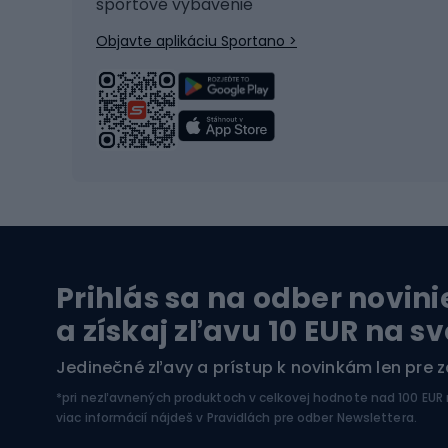
športové vybavenie
Ľadový hokej
Batoh
Objavte aplikáciu Sportano >
Turistická obuv
Čast
Trekingová obuv
Sedlá 
Vysokohorská obuv
Cyklis
Turistické topánky
Kolesá
Vodné športy
Leze
Prihlás sa na odber novini
Plavky
Horol
a získaj zľavu 10 EUR na s
Kajaky
Horol
Jedinečné zľavy a prístup k novinkám len pre 
Pontóny
Horol
*pri nezľavnených produktoch v celkovej hodnote nad 100 EUR
SUP dosky
Zimné
viac informácií nájdeš v
Pravidlách pre odber Newslettera
.