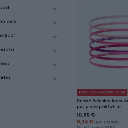
port
ohlavie
eľkosť
načka
ena
arba
Extra -15 % s kódom EXTRA
Detská čelenka Under Ar
pcs prime pink/white
10,99 €
9,34 €
cena s kódom
Najnižšia cena: 9,89 €