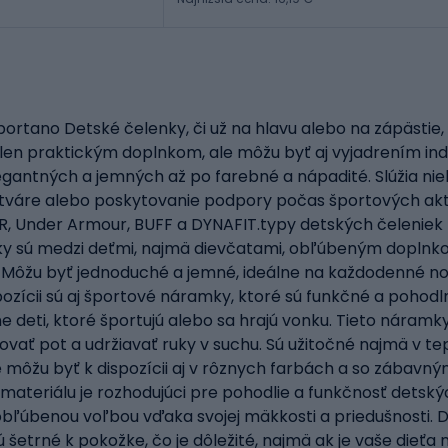
ortano Detské čelenky, či už na hlavu alebo na zápästie
ielen praktickým doplnkom, ale môžu byť aj vyjadrením in
 elegantných a jemných až po farebné a nápadité. Slúžia ni
o tváre alebo poskytovanie podpory počas športových akti
ER, Under Armour, BUFF a DYNAFIT.typy detských čeleniek
nky sú medzi deťmi, najmä dievčatami, obľúbeným doplnkom
. Môžu byť jednoduché a jemné, ideálne na každodenné no
ispozícii sú aj športové náramky, ktoré sú funkčné a pohodl
ne deti, ktoré športujú alebo sa hrajú vonku. Tieto nára
ovať pot a udržiavať ruky v suchu. Sú užitočné najmä v t
e môžu byť k dispozícii aj v rôznych farbách a so zábavn
teriálu je rozhodujúci pre pohodlie a funkčnosť detský
obľúbenou voľbou vďaka svojej mäkkosti a priedušnosti. 
ú šetrné k pokožke, čo je dôležité, najmä ak je vaše dieť