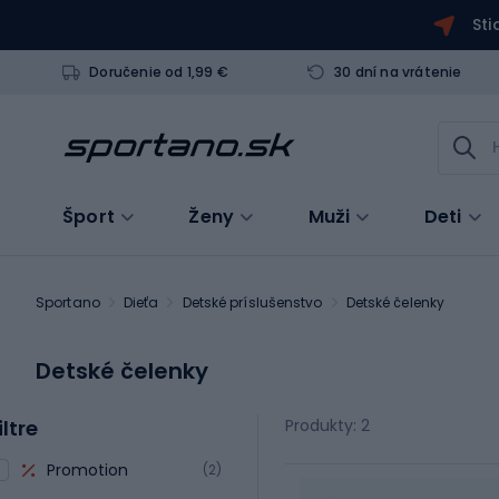
Sti
Doručenie od 1,99 €
30 dní na vrátenie
Šport
Ženy
Muži
Deti
Sportano
Dieťa
Detské príslušenstvo
Detské čelenky
Detské čelenky
iltre
Produkty: 2
Promotion
(2)