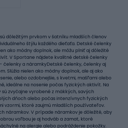
, sú dôležitým prvkom v šatníku mladších členov
dividuálneho štýlu každého dieťaťa. Detské čelenky
elen ako módny doplnok, ale môžu plniť aj dôležité
vít. V Sportane nájdete kvalitné detské čelenky
 - čelenky a náramkyDetské čelenky, čelenky aj
. Slúžia nielen ako módny doplnok, ale aj ako
senie, alebo ozdobnejšie, s kvetmi, mašľami alebo
né, ideálne na nosenie počas fyzických aktivít. Na
mky sú zvyčajne vyrobené z mäkkých, savých
eplých dňoch alebo počas intenzívnych fyzických
ými vzormi, ktoré zaujmú mladších používateľov.
ch náramkov. V prípade náramkov je dôležité, aby
Dobrou voľbou je aj hodváb a zamat, ktoré
a náchylné na alergie alebo podráždenie pokožky.