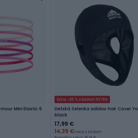
Extra -20 % s kódom EXTRA
mour Mini Elastic 6
Detská čelenka adidas Hair Cover Y
black
17,99 €
14,39 €
cena s kódom
Najnižšia cena: 16,19 €