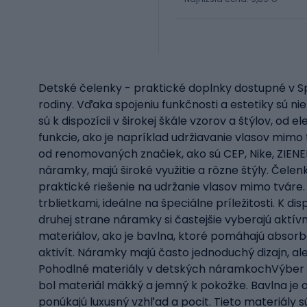
Detské čelenky - praktické doplnky dostupné v Sp
rodiny. Vďaka spojeniu funkčnosti a estetiky sú n
sú k dispozícii v širokej škále vzorov a štýlov, od
funkcie, ako je napríklad udržiavanie vlasov mim
od renomovaných značiek, ako sú CEP, Nike, ZIEN
náramky, majú široké využitie a rôzne štýly. Čele
praktické riešenie na udržanie vlasov mimo tváre
trblietkami, ideálne na špeciálne príležitosti. K d
druhej strane náramky si častejšie vyberajú aktív
materiálov, ako je bavlna, ktoré pomáhajú absorb
aktivít. Náramky majú často jednoduchý dizajn, al
Pohodlné materiály v detských náramkochVýber ma
bol materiál mäkký a jemný k pokožke. Bavlna je 
ponúkajú luxusný vzhľad a pocit. Tieto materiály s