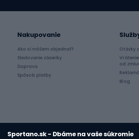
Neoprény na potápanie
Rybo
Cyklistické oblečenie
Lov k
Nakupovanie
Služb
Cyklistické rukavice
Lov m
Cyklistické šortky
Rybol
Ako si môžem objednať?
Otázky 
Cyklistické tričká
Rybol
Sledovanie zásielky
Vrátenie
od zmlu
Doprava
Cyklistické nohavice
Rybol
Reklamá
Spôsob platby
Bicyklové bundy
Blog
Špor
Cyklistické mikiny
Čiapky na bicykle
Bush
Sportano.sk - Dbáme na vaše súkromie