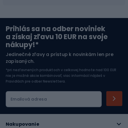
Severská chôdza
Skitouring
Prihlás sa na odber noviniek
Orientačný beh
Lyžovanie
a získaj zľavu 10 EUR na svoje
nákupy!*
Športová elektronika
Jedinečné zľavy a prístup k novinkám len pre
zapísaných.
Jazdectvo
*pri nezľavnených produktoch v celkovej hodnote nad 100 EUR
nie je možné akcie kombinovať, viac informácií nájdeš v
Pravidlách pre odber Newslettera
.
Emailová adresa
Nakupovanie