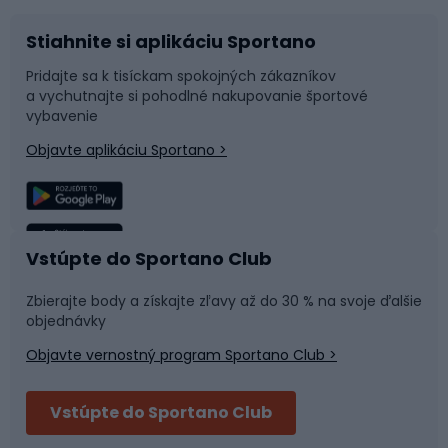
Stiahnite si aplikáciu Sportano
Príslušenstvo k bicyklom
Sane a kĺzačky
Pridajte sa k tisíckam spokojných zákazníkov
a vychutnajte si pohodlné nakupovanie športové
Časti bicyklov
Snowboard
vybavenie
Objavte aplikáciu Sportano >
Lezenie
Turistické oblečenie
Rybolov
Plávanie
Vstúpte do Sportano Club
Športová medicína
Tímové športy
Zbierajte body a získajte zľavy až do 30 % na svoje ďalšie
objednávky
Objavte vernostný program Sportano Club >
Bushcraft
Fitness a posilňovňa
Vstúpte do Sportano Club
Bikepacking
Cyklistické prilby