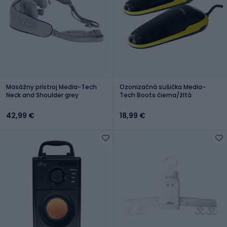
Masážny prístroj Media-Tech
Ozonizačná sušička Media-
Neck and Shoulder grey
Tech Boots čierna/žltá
42,99 €
18,99 €