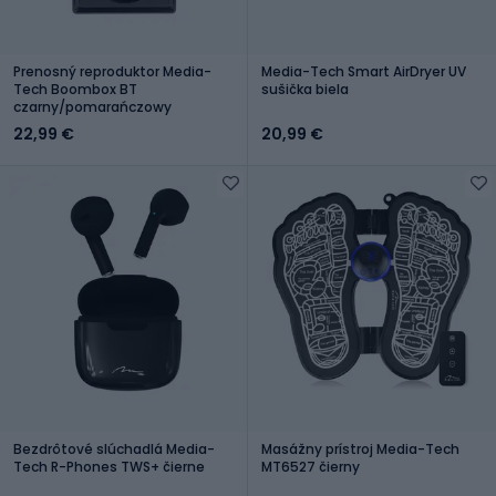
Prenosný reproduktor Media-
Media-Tech Smart AirDryer UV
Tech Boombox BT
sušička biela
czarny/pomarańczowy
22,99 €
20,99 €
Bezdrôtové slúchadlá Media-
Masážny prístroj Media-Tech
Tech R-Phones TWS+ čierne
MT6527 čierny