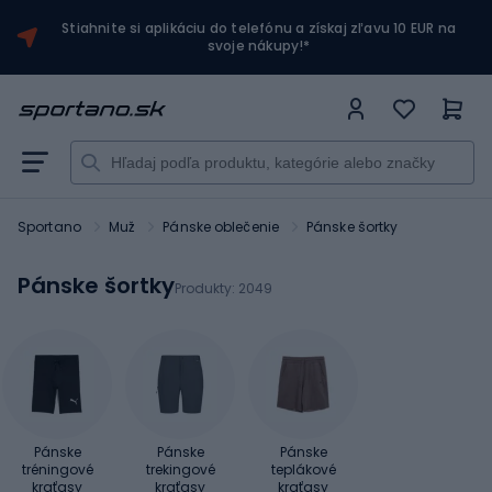
Stiahnite si aplikáciu do telefónu a získaj zľavu 10 EUR na
svoje nákupy!*
Sportano
Muž
Pánske oblečenie
Pánske šortky
Pánske šortky
Produkty:
2049
Pánske
Pánske
Pánske
tréningové
trekingové
teplákové
kraťasy
kraťasy
kraťasy