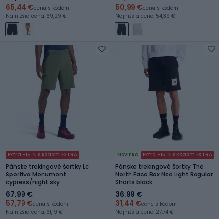
65,44 €
50,99 €
cena s kódom
cena s kódom
Najnižšia cena: 69,29 €
Najnižšia cena: 54,39 €
Extra -15 % s kódom EXTRA
Novinka
Extra -15 % s kódom EXTRA
Pánske trekingové šortky La
Pánske trekingové šortky The
Sportiva Monument
North Face Box Nse Light Regular
cypress/night sky
Shorts black
67,99 €
36,99 €
57,79 €
31,44 €
cena s kódom
cena s kódom
Najnižšia cena: 61,19 €
Najnižšia cena: 27,74 €