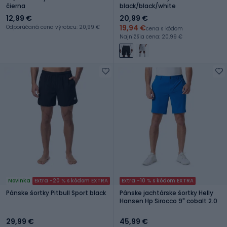
čierna
black/black/white
12,99 €
20,99 €
19,94 €
Odporúčaná cena výrobcu: 20,99 €
cena s kódom
Najnižšia cena: 20,99 €
Novinka
Extra -20 % s kódom EXTRA
Extra -10 % s kódom EXTRA
Pánske šortky Pitbull Sport black
Pánske jachtárske šortky Helly
Hansen Hp Sirocco 9" cobalt 2.0
29,99 €
45,99 €