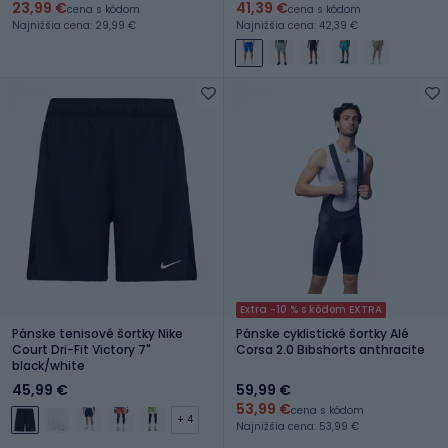
23,99 €
41,39 €
cena s kódom
cena s kódom
Najnižšia cena: 29,99 €
Najnižšia cena: 42,39 €
Extra -10 % s kódom EXTRA
Pánske tenisové šortky Nike
Pánske cyklistické šortky Alé
Court Dri-Fit Victory 7"
Corsa 2.0 Bibshorts anthracite
black/white
45,99 €
59,99 €
53,99 €
cena s kódom
+ 4
Najnižšia cena: 53,99 €