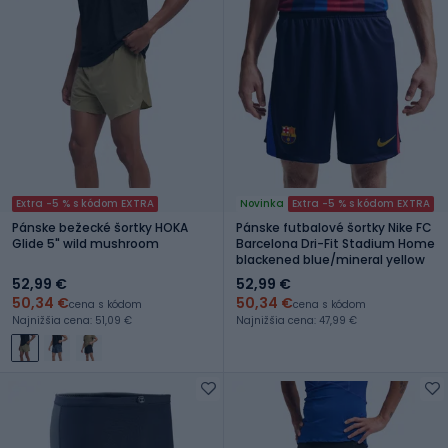
Extra -5 % s kódom EXTRA
Novinka
Extra -5 % s kódom EXTRA
Pánske bežecké šortky HOKA
Pánske futbalové šortky Nike FC
Glide 5" wild mushroom
Barcelona Dri-Fit Stadium Home
blackened blue/mineral yellow
52,99 €
52,99 €
50,34 €
50,34 €
cena s kódom
cena s kódom
Najnižšia cena: 51,09 €
Najnižšia cena: 47,99 €