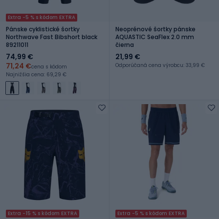
Extra -5 % s kódom EXTRA
Pánske cyklistické šortky
Neoprénové šortky pánske
Northwave Fast Bibshort black
AQUASTIC SeaFlex 2.0 mm
89211011
čierna
74,99 €
21,99 €
71,24 €
Odporúčaná cena výrobcu: 33,99 €
cena s kódom
Najnižšia cena: 69,29 €
Extra -15 % s kódom EXTRA
Extra -5 % s kódom EXTRA