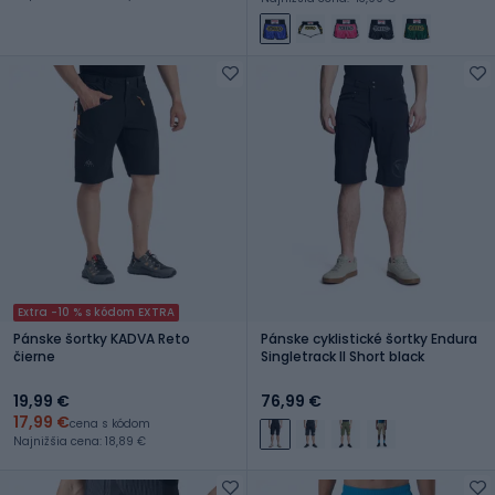
Extra -10 % s kódom EXTRA
Pánske šortky KADVA Reto
Pánske cyklistické šortky Endura
čierne
Singletrack II Short black
19,99 €
76,99 €
17,99 €
cena s kódom
Najnižšia cena: 18,89 €