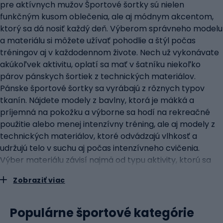
pre aktívnych mužov Športové šortky sú nielen
funkčným kusom oblečenia, ale aj módnym akcentom,
ktorý sa dá nosiť každý deň. Výberom správneho modelu
a materiálu si môžete užívať pohodlie a štýl počas
tréningov aj v každodennom živote. Nech už vykonávate
akúkoľvek aktivitu, oplatí sa mať v šatníku niekoľko
párov pánskych šortiek z technických materiálov.
Pánske športové šortky sa vyrábajú z rôznych typov
tkanín. Nájdete modely z bavlny, ktorá je mäkká a
príjemná na pokožku a výborne sa hodí na rekreačné
použitie alebo menej intenzívny tréning, ale aj modely z
technických materiálov, ktoré odvádzajú vlhkosť a
udržujú telo v suchu aj počas intenzívneho cvičenia.
Výber materiálu závisí najmä od typu aktivity, ktorú sa
chystáte vykonávať. Šortky pre aktívnych mužov
Zobraziť viac
využívajú množstvo inovatívnych technológií na
zlepšenie pohodlia, výkonu a výdrže počas rôznych
druhov fyzickej aktivity, ako napr: účinné technológie
Populárne športové kategórie
odvádzajúce vlhkosť, ktoré umožňujú rýchle odvádzanie