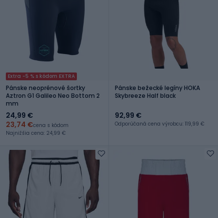
Extra -5 % s kódom EXTRA
Pánske neoprénové šortky
Pánske bežecké legíny HOKA
Aztron G1 Galileo Neo Bottom 2
Skybreeze Half black
mm
24,99 €
92,99 €
23,74 €
Odporúčaná cena výrobcu: 119,99 €
cena s kódom
Najnižšia cena: 24,99 €