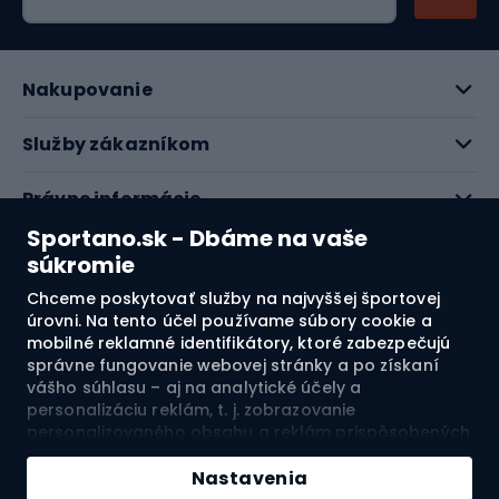
Nakupovanie
Služby zákazníkom
Právne informácie
Sportano.sk - Dbáme na vaše
O nás
súkromie
Chceme poskytovať služby na najvyššej športovej
Pozrite si naše recenzie
úrovni. Na tento účel používame súbory cookie a
mobilné reklamné identifikátory, ktoré zabezpečujú
správne fungovanie webovej stránky a po získaní
4.7
vášho súhlasu – aj na analytické účely a
personalizáciu reklám, t. j. zobrazovanie
personalizovaného obsahu a reklám prispôsobených
Doprava do:
SK
vašim záujmom a meranie ich účinnosti. Súbory
cookie a mobilné reklamné identifikátory môžu byť
Nastavenia