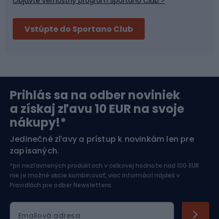
Objavte vernostný program Sportano Club >
Bushcraft
Fitness a posilňovňa
Vstúpte do Sportano Club
Bikepacking
Cyklistické prilby
Severská chôdza
Skitouring
Prihlás sa na odber noviniek
Orientačný beh
Lyžovanie
a získaj zľavu 10 EUR na svoje
nákupy!*
Športová elektronika
Jedinečné zľavy a prístup k novinkám len pre
zapísaných.
Jazdectvo
*pri nezľavnených produktoch v celkovej hodnote nad 100 EUR
nie je možné akcie kombinovať, viac informácií nájdeš v
Pravidlách pre odber Newslettera
.
Emailová adresa