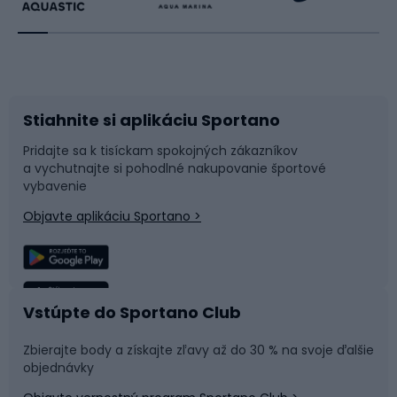
Beh
Raketové športy
Bicykle
Cyklistická obuv
Stiahnite si aplikáciu Sportano
Príslušenstvo k bicyklom
Sane a kĺzačky
Pridajte sa k tisíckam spokojných zákazníkov
a vychutnajte si pohodlné nakupovanie športové
Časti bicyklov
Snowboard
vybavenie
Objavte aplikáciu Sportano >
Lezenie
Turistické oblečenie
Rybolov
Plávanie
Vstúpte do Sportano Club
Športová medicína
Tímové športy
Zbierajte body a získajte zľavy až do 30 % na svoje ďalšie
objednávky