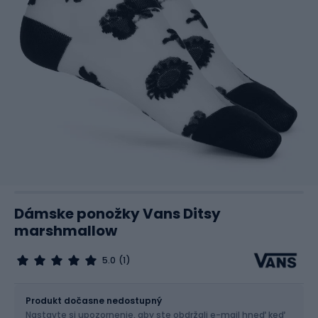
Dámske ponožky Vans Ditsy
marshmallow
5.0
(1)
Veľkosť
38.5-42 EU
Veľkostná tabuľka
Produkt dočasne nedostupný
Nastavte si upozornenie, aby ste obdržali e-mail hneď keď