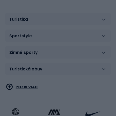
Turistika
Sportstyle
Zimné športy
Turistická obuv
Vodné športy
Bojové umenia
POZRI VIAC
Cyklistické oblečenie
Korčuľovanie