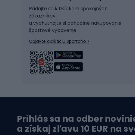
Skitouring
Svetlá
Pridajte sa k tisíckam spokojných
zákazníkov
Korčule
Sedadl
a vychutnajte si pohodlné nakupovanie
Snowboard
Zámky
športové vybavenie
Ľadový hokej
Batoh
Objavte aplikáciu Sportano >
Turistická obuv
Čast
Trekingová obuv
Sedlá 
Vysokohorská obuv
Cyklis
Turistické topánky
Kolesá
Vodné športy
Leze
Prihlás sa na odber novini
Plavky
Horol
a získaj zľavu 10 EUR na s