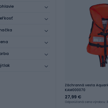
ohlavie
eľkosť
načka
ena
arba
ýtlak
Záchranná vesta Aquari
KAM000070
27,99 €
Odporúčaná cena výrobcu: 3