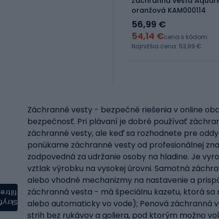
Záchranná vesta Aquari
oranžová KAM000114
56,99 €
54,14 €
cena s kódom
Najnižšia cena: 53,99 €
Záchranné vesty - bezpečné riešenia v online obc
bezpečnosť. Pri plávaní je dobré používať záchra
záchranné vesty, ale keď sa rozhodnete pre oddy
ponúkame záchranné vesty od profesionálnej znač
zodpovedná za udržanie osoby na hladine. Je vyro
vztlak výrobku na vysokej úrovni. Samotná záchran
alebo vhodné mechanizmy na nastavenie a prispôs
záchranná vesta - má špeciálnu kazetu, ktorá sa 
filtre
Skryť
alebo automaticky vo vode); Penová záchranná vesta
strih bez rukávov a goliera, pod ktorým možno vo