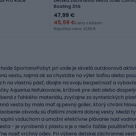
us Pro Race
Detská záchranná vesta JOBE Comfo
Boating žltá
47,99 €
45,59 €
cena s kódom
Najnižšia cena: 41,39 €
hode SportanoPobyt pri vode je skvelá outdoorová aktivi
nnú vestu, najmä ak sa chystáte na výlet loďou alebo pou
ch na vlastnú päsť, dbajte na svoju bezpečnosť a vybav
ky Aquarius.Nafukovacie, krížové pre deti alebo dospel
bená z ľahkého materiálu, zvyčajne zo syntetických plas
ná vesta by mala mať aj pevný golier, ktorý chráni hlavu 
obenie obvodu sú ďalšími znakmi dobrej vesty. Medzi typ
naplní vzduchom a umožní efektívne plávanie nad vodnou 
 - je vyrobená z plastu a je o niečo ťažšie použiteľná kv
ľne nosiť vrchný odev. Pri výbere detskej záchrannej ves