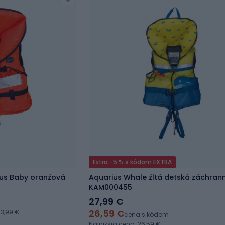
Extra -5 % s kódom EXTRA
us Baby oranžová
Aquarius Whale žltá detská záchran
KAM000455
27,99 €
26,59 €
3,99 €
cena s kódom
Najnižšia cena: 26,59 €