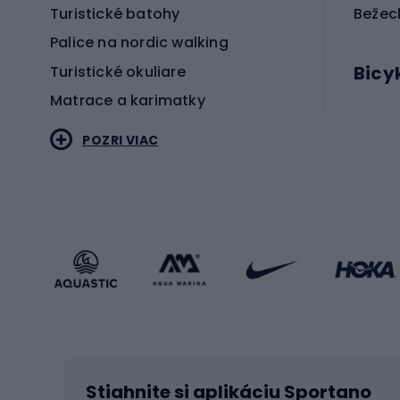
správny model, záchranná vesta Aquarius je skvel
Turistické batohy
Bežec
situácii na vode.
Palice na nordic walking
Bicy
Turistické okuliare
Matrace a karimatky
Elektr
POZRI VIAC
Bicyk
Sportstyle
Cestn
Oblečenie v športovom štýle
Trekin
Športová obuv
Bicykl
Príslušenstvo v športovom štýle
Bicykl
Zimné športy
Prís
Lyžovanie
Cyklis
Stiahnite si aplikáciu Sportano
Beh na lyžiach
Tašky 