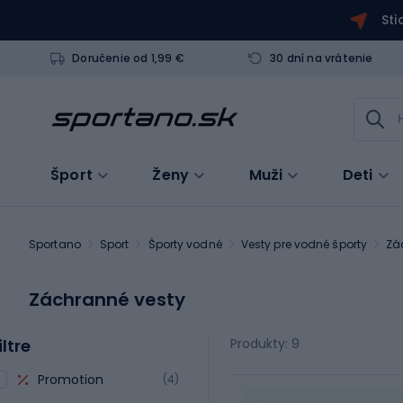
Sti
Doručenie od 1,99 €
30 dní na vrátenie
Šport
Ženy
Muži
Deti
Sportano
Sport
Športy vodné
Vesty pre vodné športy
Zá
Záchranné vesty
iltre
Produkty: 9
Promotion
(4)