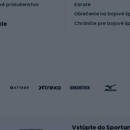
ou voľbou pre deti aj dospelých. V spoločnosti Sportano
ké príslušenstvo
Karate
Oblečenie na bojové š
kle
Chrániče pre bojové š
ické bicykle
le MTB
Korčuľovanie
é bicykle
gové bicykle
Kolobežky
e gravel
Kolieskové korčule
e pre deti
Inline korčule
Skateboardy
lušenstvo k bicyklom
Chrániče na inline korč
Helmy na inline korčule
tické okuliare
Vstúpte do Sporta
na bicykel