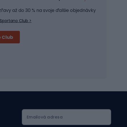
Joga
 zľavy až do 30 % na svoje ďalšie objednávky
Fitness oblečenie
Sportano Club >
Fitness obuv
Príslušenstvo na školenie
 Club
Cyklistické prilby
Prilby Full face
Cestné prilby
Prilby MTB
Skitouring
Emailová adresa
Skitouringové lyže