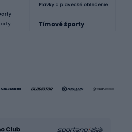
 máme produkty, ktoré vás ochránia v každej
Plavky a plavecké oblečenie
porty
Tímové športy
porty
Príslušenstvo pre bojové športy
Futbalové topánky
Hádzanárske topánky
Futbalové lopty
Futbalové bránky
Futbalové oblečenie
Basketbalové oblečenie
Fitness a posilňovňa
ule
Kardio zariadenia
no Club
Posilňovacie zariadenie