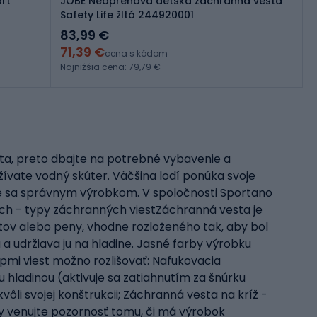
rt
JOBE Neoprénová detská záchranná vesta
Safety Life žltá 244920001
83,99 €
71,39 €
cena s kódom
Najnižšia cena: 79,79 €
ta, preto dbajte na potrebné vybavenie a
žívate vodný skúter. Väčšina lodí ponúka svoje
te sa správnym výrobkom. V spoločnosti Sportano
ých - typy záchranných viestZáchranná vesta je
tov alebo peny, vhodne rozloženého tak, aby bol
a udržiava ju na hladine. Jasné farby výrobku
mi viest možno rozlišovať: Nafukovacia
hladinou (aktivuje sa zatiahnutím za šnúrku
ôli svojej konštrukcii; Záchranná vesta na kríž -
ty venujte pozornosť tomu, či má výrobok