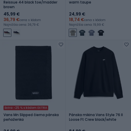
Reissue 44 black toe/madder
warm taupe
brown
45,99 €
24,99 €
36,79 €
18,74 €
cena s kódom
cena s kódom
Najnižšia cena: 36,79 €
Najnižšia cena: 19,99 €
Extra -25 % s kódom EXTRA
Vans Mn Slipped čierna pánska
Pánska mikina Vans Style 76 II
peňaženka
Loose Ft Crew black/white