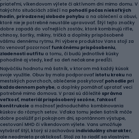
priateľmi, víkendovom výlete či aktívnom dni mimo domu. V
takýchto situáciách záleží na
pohodlí počas niekoľkých
hodín
,
prirodzenej slobode pohybu
a na oblečení a obuvi,
ktoré nie je potrebné neustále upravovať. Štýl tejto značky
dobre zapadá do voľnejších zostáv, ktoré kombinujú rifle,
chinosy, šortky, mikiny, tričká a doplnky prispôsobené
vášmu dennému rytmu. Pri výbere produktov Vans stojí za
to venovať pozornosť
funkčnému prispôsobeniu
,
zladenosti outfitu
a tomu, či budú jednotlivé kúsky
pohodlné aj vtedy, keď sa deň nečakane predĺži.
Najväčšiu hodnotu má šatník, v ktorom má každý kúsok
svoje využitie. Obuv by mala podporovať
istotu kroku
na
mestských povrchoch, oblečenie poskytovať
pohodlie pri
každodennom pohybe
, a doplnky pomáhať upratať veci
potrebné mimo domova. V praxi sú dôležité
správna
veľkosť
,
materiál prispôsobený sezóne
,
ľahkosť
konštrukcie
a možnosť jednoduchého kombinovania
kúskov do rôznych setov. Vďaka tomu jeden šatník môže
dobre poslúžiť pri pokojnom dni, spontánnom výstupe,
cestovaní MHD či víkendovom výlete. Vans umožňuje
vytvárať štýl, ktorý si zachováva
individuálny charakter
,
ale neodmieta praktickosť. Stojí za to riadiť sa vlastným