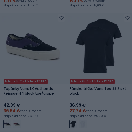
11,19 €
16,14 €
cena s kódom
cena s kódom
Najnižšia cena: 11,89 €
Najnižšia cena: 17,09 €
Extra -15 % s kódom EXTRA
Extra -25 % s kódom EXTRA
Topánky Vans LX Authentic
Pánske tričko Vans Tee SS 2 szt
Reissue 44 black toe/grape
black
42,99 €
36,99 €
36,54 €
27,74 €
cena s kódom
cena s kódom
Najnižšia cena: 36,54 €
Najnižšia cena: 29,59 €