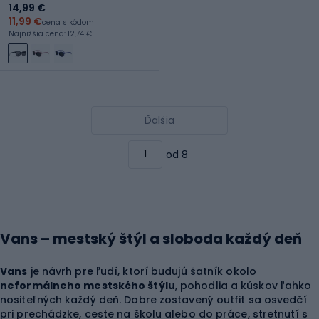
14,99 €
11,99 €
cena s kódom
Najnižšia cena: 12,74 €
Ďalšia
od 8
Vans – mestský štýl a sloboda každý deň
Vans
je návrh pre ľudí, ktorí budujú šatník okolo
neformálneho mestského štýlu
, pohodlia a kúskov ľahko
nositeľných každý deň. Dobre zostavený outfit sa osvedčí
pri prechádzke, ceste na školu alebo do práce, stretnutí s