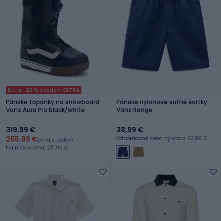
Extra -20 % s kódom EXTRA
Pánske topánky na snowboard
Pánske nylonové voľné šortky
Vans Aura Pro black/white
Vans Range
319,99 €
38,99 €
255,99 €
Odporúčaná cena výrobcu: 63,99 €
cena s kódom
Najnižšia cena: 231,99 €