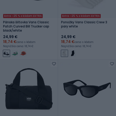
Extra -25 % s kódom EXTRA
Extra -25 % s kódom EXTRA
Pánska šiltovka Vans Classic
Ponožky Vans Classic Crew 3
Patch Curved Bill Trucker cap
pary white
black/white
24,99 €
24,99 €
18,74 €
18,74 €
cena s kódom
cena s kódom
Najnižšia cena: 18,74 €
Najnižšia cena: 18,74 €