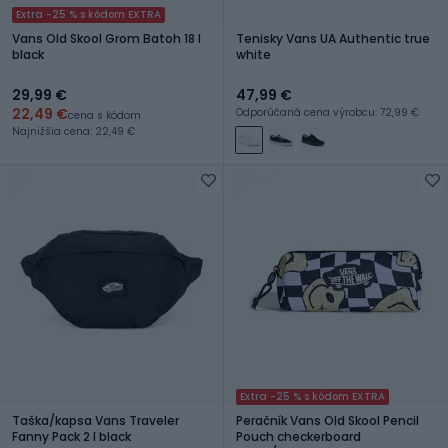
Extra -25 % s kódom EXTRA
Vans Old Skool Grom Batoh 18 l
Tenisky Vans UA Authentic true
black
white
29,99 €
47,99 €
22,49 €
Odporúčaná cena výrobcu: 72,99 €
cena s kódom
Najnižšia cena: 22,49 €
Extra -25 % s kódom EXTRA
Taška/kapsa Vans Traveler
Peračník Vans Old Skool Pencil
Fanny Pack 2 l black
Pouch checkerboard