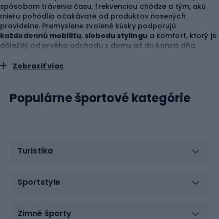
spôsobom trávenia času, frekvenciou chôdze a tým, akú
mieru pohodlia očakávate od produktov nosených
pravidelne. Premyslene zvolené kúsky podporujú
každodennú mobilitu
,
slobodu stylingu
a komfort, ktorý je
dôležitý od prvého odchodu z domu až do konca dňa.
Obuv Vans pre každodenné outfity a
Zobraziť viac
aktívny rytmus
Populárne športové kategórie
Obuv Vans
by ste mali vyberať nielen podľa štýlu
obliekania, ale aj podľa toho, koľko času trávite v pohybe a
po akých povrchoch sa najčastejšie pohybujete. V
mestskom používaní sú dôležité
pohodlie na tvrdom
podklade
,
stabilné uloženie chodidla
a konštrukcia, ktorá
nespôsobuje nepohodlie pri dlhodobom nosení. Dobre
Turistika
zvolený model by mal zabezpečiť
dostatočný priestor pre
prsty
, podporovať
prirodzený krok
a netlačiť v oblasti
päty alebo priehlavku. Stojí za to venovať pozornosť výške
Sportstyle
zvršku, spôsobu viazania, pružnosti prednej časti a profilu
podrážky. Tieto prvky ovplyvňujú, či obuv dobre poslúži pri
prechádzke, rýchlom presune mestom, cestovaní alebo
Zimné športy
dlhom dni mimo domu.