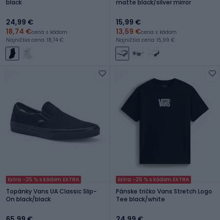
black
matte black/silver mirror
24,99 €
15,99 €
18,74 €
13,59 €
cena s kódom
cena s kódom
Najnižšia cena: 18,74 €
Najnižšia cena: 15,99 €
Extra -25 % s kódom EXTRA
Extra -25 % s kódom EXTRA
Topánky Vans UA Classic Slip-
Pánske tričko Vans Stretch Logo
On black/black
Tee black/white
65,99 €
24,99 €