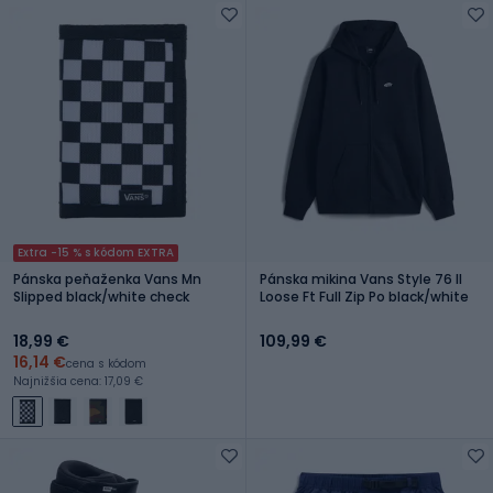
Extra -15 % s kódom EXTRA
Pánska peňaženka Vans Mn
Pánska mikina Vans Style 76 II
Slipped black/white check
Loose Ft Full Zip Po black/white
18,99 €
109,99 €
16,14 €
cena s kódom
Najnižšia cena: 17,09 €