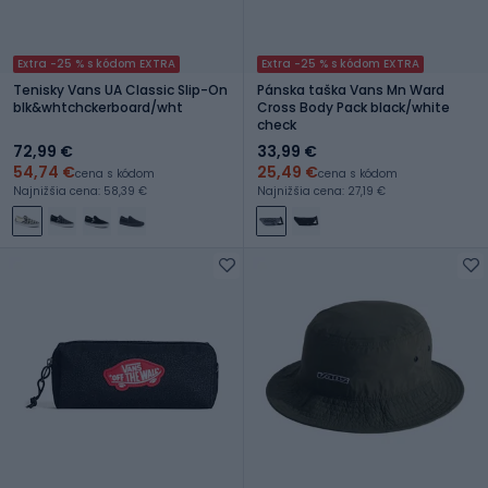
Extra -25 % s kódom EXTRA
Extra -25 % s kódom EXTRA
Tenisky Vans UA Classic Slip-On
Pánska taška Vans Mn Ward
blk&whtchckerboard/wht
Cross Body Pack black/white
check
72,99 €
33,99 €
54,74 €
25,49 €
cena s kódom
cena s kódom
Najnižšia cena: 58,39 €
Najnižšia cena: 27,19 €