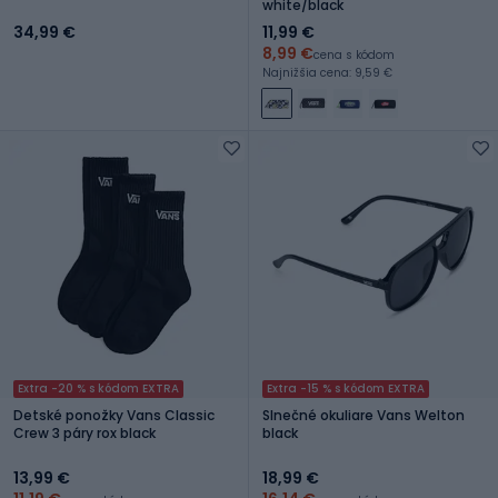
white/black
34,99 €
11,99 €
8,99 €
cena s kódom
Najnižšia cena: 9,59 €
Extra -20 % s kódom EXTRA
Extra -15 % s kódom EXTRA
Detské ponožky Vans Classic
Slnečné okuliare Vans Welton
Crew 3 páry rox black
black
13,99 €
18,99 €