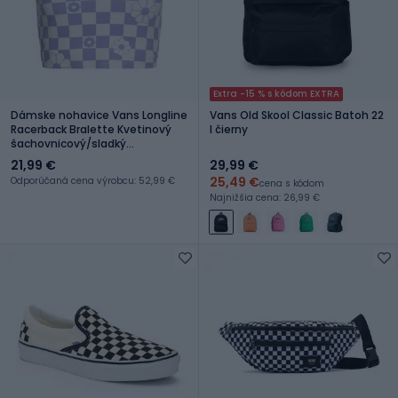
Extra -15 % s kódom EXTRA
Dámske nohavice Vans Longline
Vans Old Skool Classic Batoh 22
Racerback Bralette Kvetinový
l čierny
šachovnicový/sladký
levanduľový top
21,99 €
29,99 €
25,49 €
Odporúčaná cena výrobcu: 52,99 €
cena s kódom
Najnižšia cena: 26,99 €