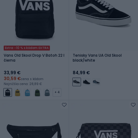
Extra -10 % s kódom EXTRA
Vans Old Skool Drop V Batoh 22 l
Tenisky Vans UA Old Skool
čierna
black/white
33,99 €
84,99 €
30,59 €
cena s kódom
Najnižšia cena: 28,89 €
+ 4