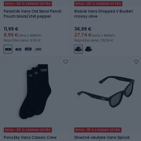
Extra -25 % s kódom EXTRA
Extra -25 % s kódom EXTRA
Peračník Vans Old Skool Pencil
Klobúk Vans Dropped V Bucket
Pouch black/chili pepper
mossy olive
11,99 €
36,99 €
8,99 €
27,74 €
cena s kódom
cena s kódom
Najnižšia cena: 9,59 €
Najnižšia cena: 29,59 €
Extra -25 % s kódom EXTRA
Extra -15 % s kódom EXTRA
Ponožky Vans Classic Crew
Slnečné okuliare Vans Spicoli