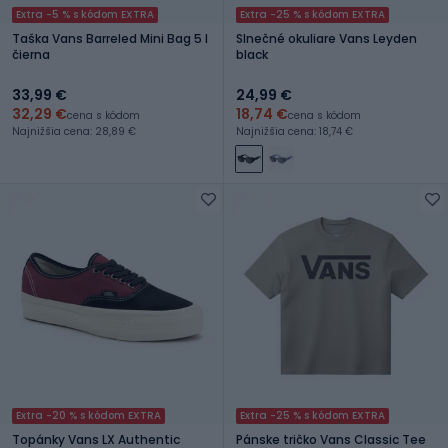
Extra -5 % s kódom EXTRA
Extra -25 % s kódom EXTRA
Taška Vans Barreled Mini Bag 5 l
Slnečné okuliare Vans Leyden
čierna
black
33,99 €
24,99 €
32,29 €
18,74 €
cena s kódom
cena s kódom
Najnižšia cena: 28,89 €
Najnižšia cena: 18,74 €
Extra -20 % s kódom EXTRA
Extra -25 % s kódom EXTRA
Topánky Vans LX Authentic
Pánske tričko Vans Classic Tee