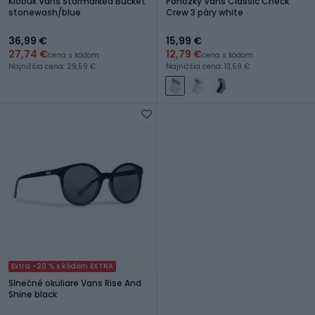
Klobúk Vans Starmarked Bucket
Ponožky Vans Classic Check
stonewash/blue
Crew 3 páry white
36,99 €
15,99 €
27,74 €
12,79 €
cena s kódom
cena s kódom
Najnižšia cena: 29,59 €
Najnižšia cena: 13,59 €
Extra -20 % s kódom EXTRA
Slnečné okuliare Vans Rise And
Shine black