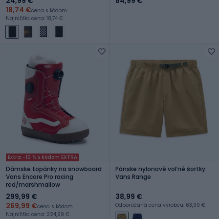
24,99 €
84,99 €
18,74 €
cena s kódom
Najnižšia cena: 18,74 €
Extra -10 % s kódom EXTRA
Dámske topánky na snowboard
Pánske nylonové voľné šortky
Vans Encore Pro racing
Vans Range
red/marshmallow
299,99 €
38,99 €
269,99 €
Odporúčaná cena výrobcu: 63,99 €
cena s kódom
Najnižšia cena: 224,99 €