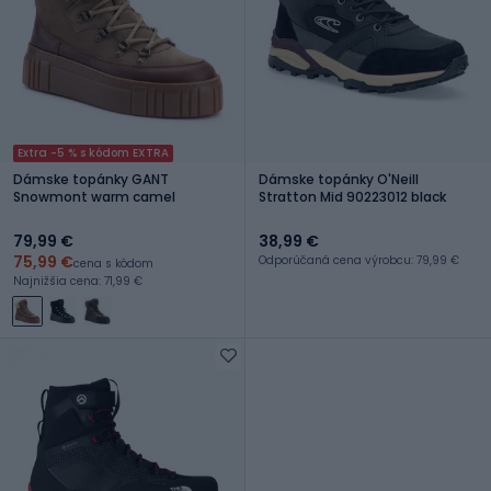
Extra -5 % s kódom EXTRA
Dámske topánky GANT
Dámske topánky O'Neill
Snowmont warm camel
Stratton Mid 90223012 black
79,99 €
38,99 €
75,99 €
Odporúčaná cena výrobcu: 79,99 €
cena s kódom
Najnižšia cena: 71,99 €