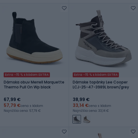
Extra -15 % s kódom EXTRA
Extra -15 % s kódom EXTRA
Dámska obuv Merrell Marquette
Dámske topánky Lee Cooper
Thermo Pull On Wp black
LCJ-25-47-3989L brown/grey
67,99 €
38,99 €
57,79 €
33,14 €
cena s kódom
cena s kódom
Najnižšia cena: 57,79 €
Najnižšia cena: 33,14 €