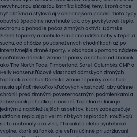
nevyhnutnou súčasťou šatníka každej ženy, ktorá chce
byť aktívna a štýlová aj v chladnejšom počasí. Tieto typy
obuvi sú špeciálne navrhnuté tak, aby poskytovali teplo,
ochranu a pohodlie počas zimných aktivít. Dámske
zimné topánky a snehule zaručene udržia nohy v teple a
suchu, od chôdze po zasnežených chodníkoch až po
intenzívnejšie zimné športy. V obchode Sportano nájdete
spoľahlivé dámske zimné topánky a snehule od značiek
ako The North Face, Timberland, Sorel, Columbia, CMP a
Helly Hansen.Kľúčové vlastnosti dámskych zimných
topánok a snehuleDámske zimné topánky a snehule
musia spĺňať niekoľko kľúčových vlastností, aby účinne
chránili pred zimnými poveternostnými podmienkami a
zabezpečili pohodlie pri nosení. Tepelná izolácia je
jedným z najdôležitejších aspektov, ktorý zabezpečuje
udržanie tepla aj pri veľmi nízkych teplotách. Používajú
sa tu materiály ako vlna, Thinsulate alebo syntetické
výplne, ktoré sú ľahké, ale veľmi účinné pri udržiavaní