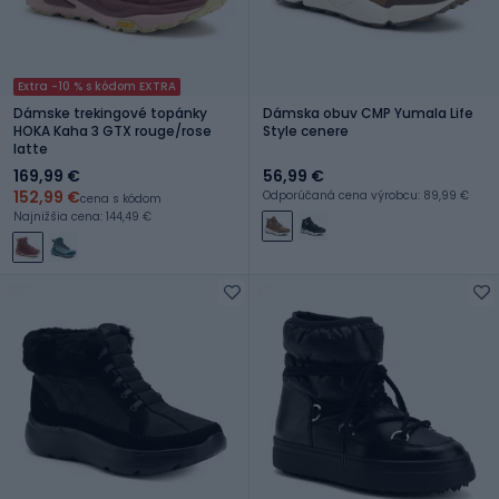
Extra -10 % s kódom EXTRA
Dámske trekingové topánky
Dámska obuv CMP Yumala Life
HOKA Kaha 3 GTX rouge/rose
Style cenere
latte
169,99 €
56,99 €
152,99 €
Odporúčaná cena výrobcu: 89,99 €
cena s kódom
Najnižšia cena: 144,49 €