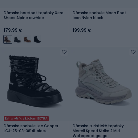
Dámske barefoot topánky Xero
Dámske snehule Moon Boot
Shoes Alpine rawhide
Icon Nylon black
179,99 €
199,99 €
Extra -5 % s kódom EXTRA
Dámske snehule Lee Cooper
Dámske turistické topánky
LCJ-25-03-3814L black
Merrell Speed Strike 2 Mid
Waterproof greige