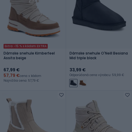
Extra -15 % s kódom EXTRA
Dámske snehule Kimberfeel
Dámske snehule O'Neill Besiana
Assita beige
Mid triple black
67,99 €
33,99 €
57,79 €
Odporúčaná cena výrobcu: 59,99 €
cena s kódom
Najnižšia cena: 57,79 €