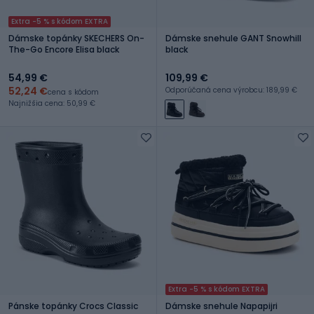
Extra -5 % s kódom EXTRA
Dámske topánky SKECHERS On-
Dámske snehule GANT Snowhill
The-Go Encore Elisa black
black
54,99 €
109,99 €
52,24 €
Odporúčaná cena výrobcu: 189,99 €
cena s kódom
Najnižšia cena: 50,99 €
Extra -5 % s kódom EXTRA
Pánske topánky Crocs Classic
Dámske snehule Napapijri