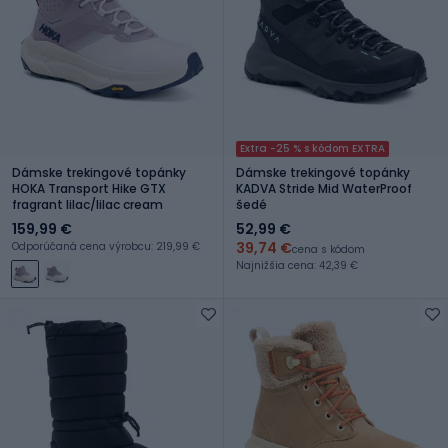
Extra -25 % s kódom EXTRA
Dámske trekingové topánky
Dámske trekingové topánky
HOKA Transport Hike GTX
KADVA Stride Mid WaterProof
fragrant lilac/lilac cream
šedé
159,99 €
52,99 €
39,74 €
Odporúčaná cena výrobcu: 219,99 €
cena s kódom
Najnižšia cena: 42,39 €