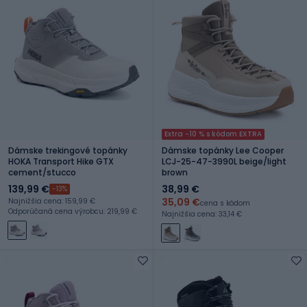
Extra -10 % s kódom EXTRA
Dámske trekingové topánky
Dámske topánky Lee Cooper
HOKA Transport Hike GTX
LCJ-25-47-3990L beige/light
cement/stucco
brown
139,99 €
38,99 €
-13%
35,09 €
Najnižšia cena: 159,99 €
cena s kódom
Odporúčaná cena výrobcu: 219,99 €
Najnižšia cena: 33,14 €