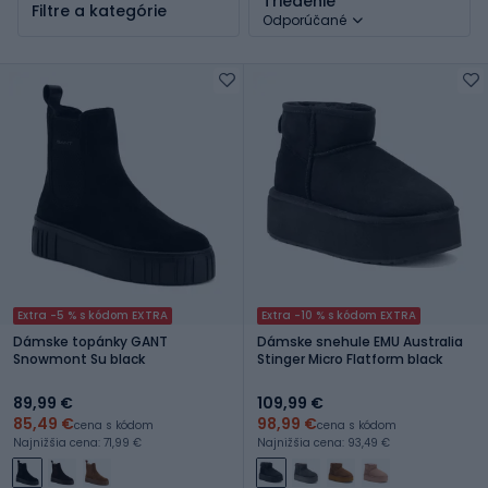
Triedenie
Filtre a kategórie
Odporúčané
Extra -5 % s kódom EXTRA
Extra -10 % s kódom EXTRA
Dámske topánky GANT
Dámske snehule EMU Australia
Snowmont Su black
Stinger Micro Flatform black
89,99 €
109,99 €
85,49 €
98,99 €
cena s kódom
cena s kódom
Najnižšia cena: 71,99 €
Najnižšia cena: 93,49 €