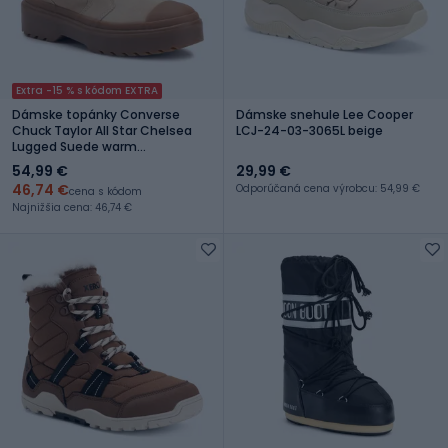
Extra -15 % s kódom EXTRA
Dámske topánky Converse
Dámske snehule Lee Cooper
Chuck Taylor All Star Chelsea
LCJ-24-03-3065L beige
Lugged Suede warm
quarry/egret/gum
54,99 €
29,99 €
46,74 €
Odporúčaná cena výrobcu: 54,99 €
cena s kódom
Najnižšia cena: 46,74 €