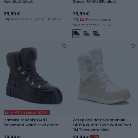
Rain Boot black
Glacier NP0A892U black
39,99 €
76,99 €
73,14 €
Odporúčaná cena výrobcu: 65,99 €
cena s kódom
Najnižšia cena: 69,29 €
Extra -10 % s kódom EXTRA
Dámske topánky GANT
Zateplené dámske snehule
Snowmont warm olive green
KADVA Summit Mid WaterProof
3M Thinsulate biele
79,99 €
29,99 €
-12%