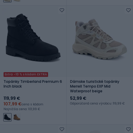
Extra -10 % s kódom EXTRA
Topánky Timberland Premium 6
Dámske turistické topánky
Inch black
Merrell Tempo EXP Mid
Waterproof beige
119,99 €
52,99 €
107,99 €
Odporúčaná cena výrobcu: 119,99 €
cena s kódom
Najnižšia cena: 101,99 €