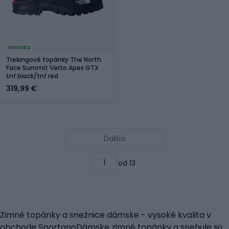
Novinka
Trekingové topánky The North
Face Summit Verto Apex GTX
tnf black/tnf red
319,99 €
Ďalšia
od 13
Zimné topánky a snežnice dámske - vysoké kvalita v
obchode SportanoDámske zimné topánky a snehule sú