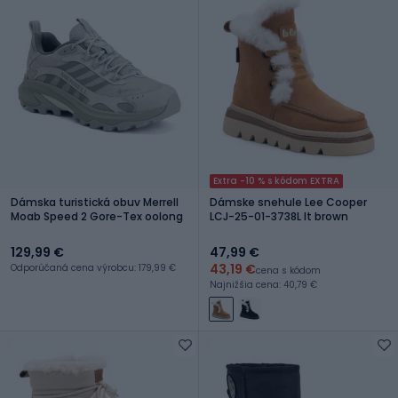
Extra -10 % s kódom EXTRA
Dámska turistická obuv Merrell
Dámske snehule Lee Cooper
Moab Speed 2 Gore-Tex oolong
LCJ-25-01-3738L lt brown
129,99 €
47,99 €
43,19 €
Odporúčaná cena výrobcu: 179,99 €
cena s kódom
Najnižšia cena: 40,79 €