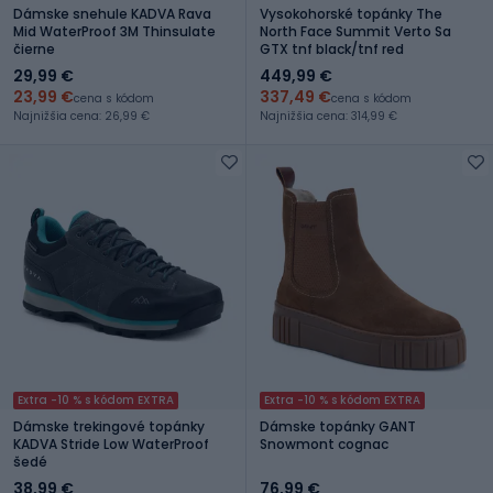
Dámske snehule KADVA Rava
Vysokohorské topánky The
Mid WaterProof 3M Thinsulate
North Face Summit Verto Sa
čierne
GTX tnf black/tnf red
29,99 €
449,99 €
23,99 €
337,49 €
cena s kódom
cena s kódom
Najnižšia cena: 26,99 €
Najnižšia cena: 314,99 €
Extra -10 % s kódom EXTRA
Extra -10 % s kódom EXTRA
Dámske trekingové topánky
Dámske topánky GANT
KADVA Stride Low WaterProof
Snowmont cognac
šedé
38,99 €
76,99 €