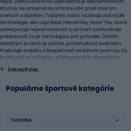
tepla. Ďalšou kľúčovou vlastnosťou je nepremokavosť,
ktorá je nevyhnutná na ochranu nôh pred mokrým
snehom a dažďom. Topánky často využívajú pokročilé
technológie, ako napríklad membrány Gore-Tex, ktoré
zabezpečujú nepremokavosť a zároveň zachovávajú
priedušnosť, čo je rozhodujúce pre pohodlie. Ďalším
dôležitým prvkom je odolná, protišmyková podrážka.
Poskytuje stabilitu a bezpečnosť na klzkom povrchu, čo
je kľúčové pri chôdzi po zľadovatených chodníkoch
alebo zasnežených cestách. Podrážky sú často
Zobraziť viac
vyrobené z gumy s hlbokým dezénom na zvýšenie
priľnavosti. Pri trekingových topánkach a snežniciach je
dôležitá dodatočná podpora členku, najmä ak sa plánujú
Populárne športové kategórie
dlhé túry v náročnom teréne. Zabezpečuje stabilitu a
znižuje riziko zranenia. ako si vybrať správnu zimnú obuv
na športové aktivity? Pri výbere správnej zimnej obuvi na
športové aktivity by ste mali mať na pamäti niekoľko
Turistika
kľúčových faktorov: Účel: zvážte, na aký typ aktivity sa
budú topánky používať. Na intenzívny treking budete