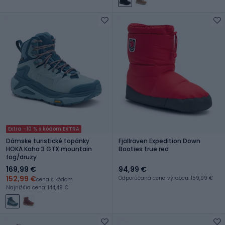
Extra -10 % s kódom EXTRA
Dámske turistické topánky
Fjällräven Expedition Down
HOKA Kaha 3 GTX mountain
Booties true red
fog/druzy
169,99 €
94,99 €
152,99 €
Odporúčaná cena výrobcu: 159,99 €
cena s kódom
Najnižšia cena: 144,49 €