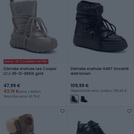
Extra -10 % s kódom EXTRA
Dámske snehule Lee Cooper
Dámske snehule GANT Snowhill
LCJ-25-12-3663L gold
dark brown
47,99 €
109,99 €
43,19 €
Odporúčaná cena výrobcu: 189,99 €
cena s kódom
Najnižšia cena: 40,79 €