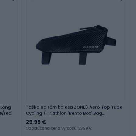
 Long
Taška na rám kolesa ZONE3 Aero Top Tube
te/red
Cycling / Triathlon 'Bento Box' Bag
black/silver
29,99 €
Odporúčaná cena výrobcu: 33,99 €