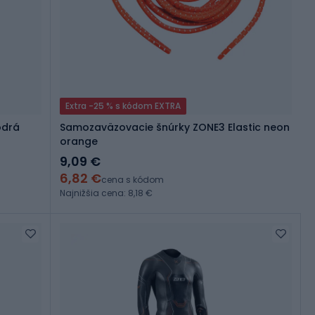
Extra -25 % s kódom EXTRA
odrá
Samozaväzovacie šnúrky ZONE3 Elastic neon
orange
9,09 €
6,82 €
cena s kódom
Najnižšia cena: 8,18 €