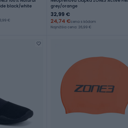
NE3 100% Natural
Neoprénová čiapka ZONE3 Active Fle
ide black/white
grey/orange
32,99 €
24,74 €
3,99 €
cena s kódom
Najnižšia cena: 26,99 €