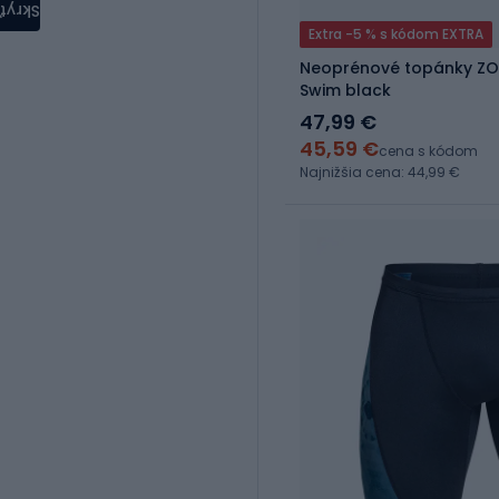
Skryť
Extra -5 % s kódom EXTRA
Neoprénové topánky ZO
Swim black
47,99 €
45,59 €
cena s kódom
Najnižšia cena: 44,99 €