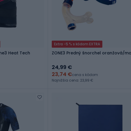
Extra -5 % s kódom EXTRA
ne3 Heat Tech
ZONE3 Predný šnorchel oranžová/m
24,99 €
23,74 €
cena s kódom
Najnižšia cena: 23,99 €