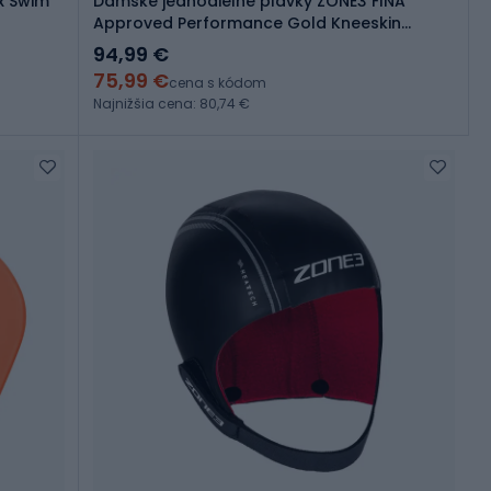
x Swim
Dámske jednodielne plavky ZONE3 FINA
Approved Performance Gold Kneeskin
black/gold
94,99 €
75,99 €
cena s kódom
Najnižšia cena: 80,74 €