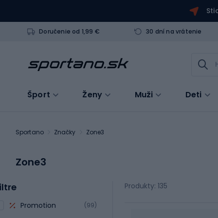
Sti
Doručenie od 1,99 €
30 dní na vrátenie
Šport
Ženy
Muži
Deti
Sportano
Značky
Zone3
Zone3
iltre
Produkty: 135
Promotion
(99)