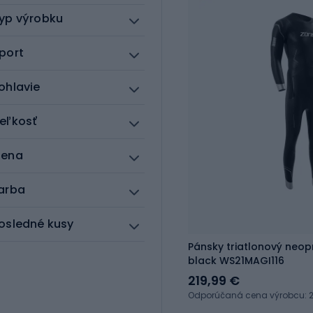
yp výrobku
port
ohlavie
eľkosť
ena
arba
osledné kusy
Pánsky triatlonový neop
black WS21MAGI116
219,99 €
Odporúčaná cena výrobcu: 2