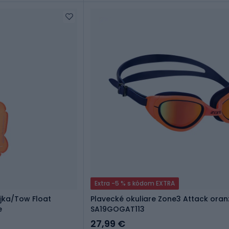
Extra -5 % s kódom EXTRA
jka/Tow Float
Plavecké okuliare Zone3 Attack ora
e
SA19GOGAT113
27,99 €