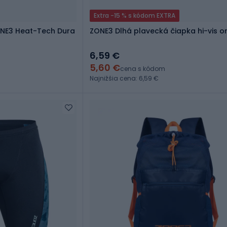
Extra -15 % s kódom EXTRA
NE3 Heat-Tech Dura
ZONE3 Dlhá plavecká čiapka hi-vis 
6,59 €
5,60 €
cena s kódom
Najnižšia cena: 6,59 €