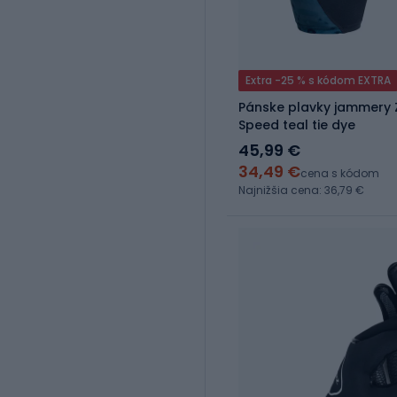
Extra -25 % s kódom EXTRA
Pánske plavky jammery
Speed teal tie dye
45,99 €
34,49 €
cena s kódom
Najnižšia cena: 36,79 €