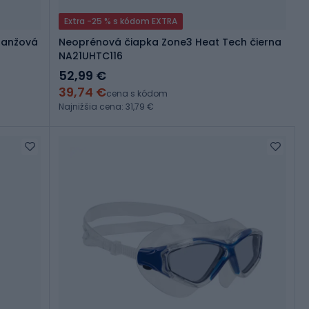
Extra -25 % s kódom EXTRA
oranžová
Neoprénová čiapka Zone3 Heat Tech čierna
NA21UHTC116
52,99 €
39,74 €
cena s kódom
Najnižšia cena: 31,79 €