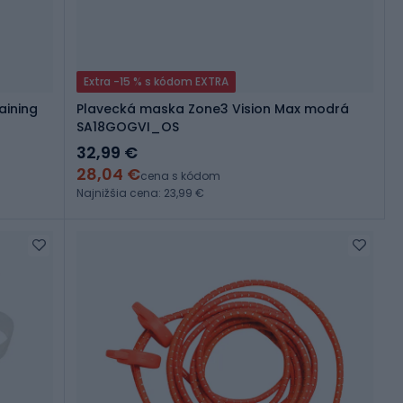
Extra -15 % s kódom EXTRA
aining
Plavecká maska Zone3 Vision Max modrá
SA18GOGVI_OS
32,99 €
28,04 €
cena s kódom
Najnižšia cena: 23,99 €