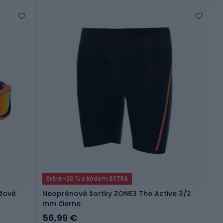
Extra -20 % s kódom EXTRA
nžové
Neoprénové šortky ZONE3 The Active 3/2
mm čierne
56,99 €