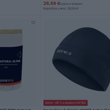
26,59 €
cena s kódom
Najnižšia cena: 26,59 €
Extra -25 % s kódom EXTRA