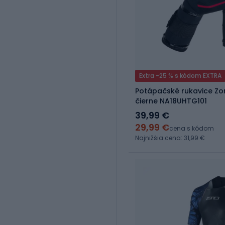
Extra -25 % s kódom EXTRA
Potápačské rukavice Zo
čierne NA18UHTG101
39,99 €
29,99 €
cena s kódom
Najnižšia cena: 31,99 €