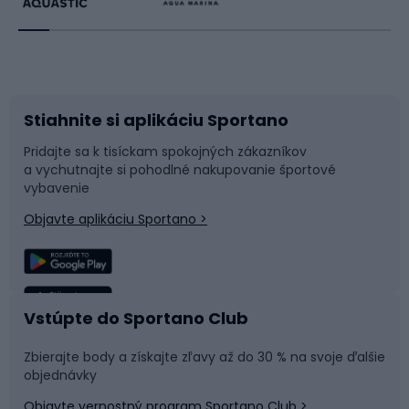
Beh
Raketové športy
Bicykle
Cyklistická obuv
Stiahnite si aplikáciu Sportano
Príslušenstvo k bicyklom
Sane a kĺzačky
Pridajte sa k tisíckam spokojných zákazníkov
a vychutnajte si pohodlné nakupovanie športové
Časti bicyklov
Snowboard
vybavenie
Objavte aplikáciu Sportano >
Lezenie
Turistické oblečenie
Rybolov
Plávanie
Vstúpte do Sportano Club
Športová medicína
Tímové športy
Zbierajte body a získajte zľavy až do 30 % na svoje ďalšie
objednávky
Objavte vernostný program Sportano Club >