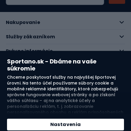
Nakupovanie
Služby zákazníkom
Právne informácie
Sportano.sk - Dbáme na vaše
O nás
súkromie
Chceme poskytovať služby na najvyššej športovej
Pozrite si naše recenzie
úrovni. Na tento účel používame súbory cookie a
mobilné reklamné identifikátory, ktoré zabezpečujú
správne fungovanie webovej stránky a po získaní
4.7
vášho súhlasu – aj na analytické účely a
personalizáciu reklám, t. j. zobrazovanie
personalizovaného obsahu a reklám prispôsobených
Doprava do:
SK
vašim záujmom a meranie ich účinnosti. Súbory
cookie a mobilné reklamné identifikátory môžu byť
Nastavenia
použité ako na personalizované, tak aj na