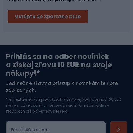
Bushcraft
Fitness a posilňovňa
Vstúpte do Sportano Club
Bikepacking
Cyklistické prilby
Severská chôdza
Skitouring
Prihlás sa na odber noviniek
Orientačný beh
Lyžovanie
a získaj zľavu 10 EUR na svoje
nákupy!*
Športová elektronika
Jedinečné zľavy a prístup k novinkám len pre
zapísaných.
Jazdectvo
*pri nezľavnených produktoch v celkovej hodnote nad 100 EUR
nie je možné akcie kombinovať, viac informácií nájdeš v
Pravidlách pre odber Newslettera
.
Emailová adresa