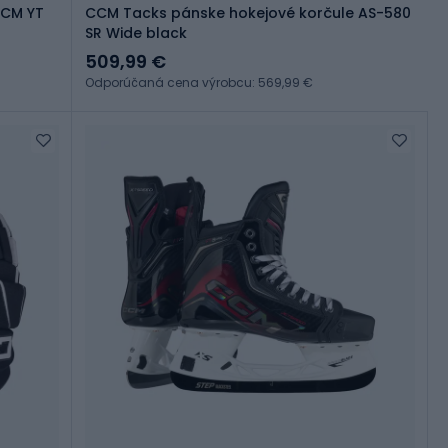
CCM YT
CCM Tacks pánske hokejové korčule AS-580
SR Wide black
509,99 €
Odporúčaná cena výrobcu: 569,99 €