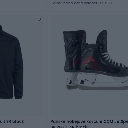
Odporúčaná cena výrobcu: 58,99 €
it SR black
Pánske hokejové korčule CCM JetSp
SR REGULAR black