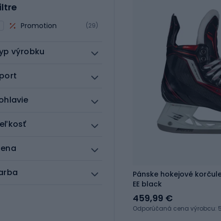
iltre
Promotion
(29)
yp výrobku
port
ohlavie
eľkosť
ena
arba
Pánske hokejové korčul
EE black
459,99 €
Odporúčaná cena výrobcu: 