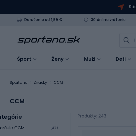
Sti
Doručenie od 1,99 €
30 dní na vrátenie
Šport
Ženy
Muži
Deti
Sportano
Značky
CCM
CCM
ategórie
Produkty: 243
Korčule CCM
(47)