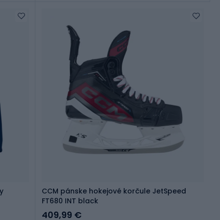
y
CCM pánske hokejové korčule JetSpeed
FT680 INT black
409,99 €