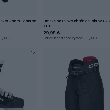
ocker Room Tapered
Detské hokejové chrániče lakťov CC
YTH
29,99 €
6,99 €
Odporúčaná cena výrobcu: 33,99 €