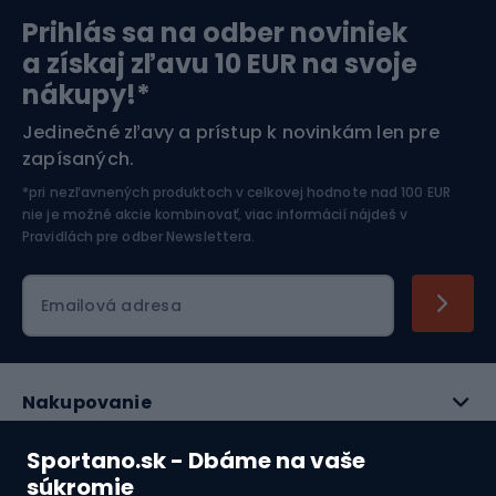
Topánky na snowboard
Prihlás sa na odber noviniek
Viazanie na snowboard
Snowboardové oblečenie
a získaj zľavu 10 EUR na svoje
Turistické oblečenie
nákupy!*
Bundy do dažďa
Jedinečné zľavy a prístup k novinkám len pre
Softshellové nohavice
zapísaných.
Turistické nohavice
Softshellové bundy
*pri nezľavnených produktoch v celkovej hodnote nad 100 EUR
Trekingové šortky
nie je možné akcie kombinovať, viac informácií nájdeš v
Pravidlách pre odber Newslettera
.
Vetruodolné bundy
Trekingové tričká
Technická spodná bielizeň
Emailová adresa
Plávanie
Plavecké okuliare
Plavecké čiapky
Plavky a plavecké oblečenie
Nakupovanie
Tímové športy
Futbalové topánky
Služby zákazníkom
Sportano.sk - Dbáme na vaše
Hádzanárske topánky
súkromie