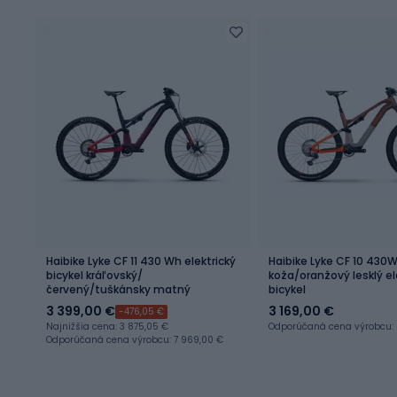
Haibike Lyke CF 11 430 Wh elektrický
Haibike Lyke CF 10 430
bicykel kráľovský/
koža/oranžový lesklý el
červený/tuškánsky matný
bicykel
3 399,00 €
3 169,00 €
-476,05 €
Najnižšia cena: 3 875,05 €
Odporúčaná cena výrobcu: 
Odporúčaná cena výrobcu: 7 969,00 €