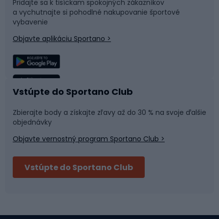
Pridajte sa k tisíckam spokojných zákazníkov
Helmy na inline korčule
a vychutnajte si pohodlné nakupovanie športové
Raketové športy
vybavenie
Squash
Objavte aplikáciu Sportano >
Badminton
Stolný tenis
Tenis
Padel
Tenisové oblečenie
Vstúpte do Sportano Club
Cyklistická obuv
Zbierajte body a získajte zľavy až do 30 % na svoje ďalšie
Topánky MTB
objednávky
Topánky na platforme
Topánky cestné
Objavte vernostný program Sportano Club >
Sane a kĺzačky
Drevené sane
Vstúpte do Sportano Club
Plastové sane
Kĺzačky
Snowboard
Prkná pre snowboarding