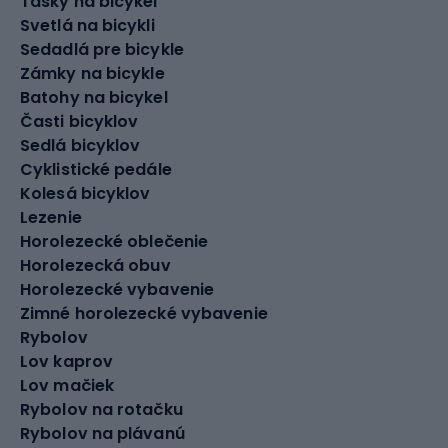
Tašky na bicykel
Svetlá na bicykli
Sedadlá pre bicykle
Zámky na bicykle
Batohy na bicykel
Časti bicyklov
Sedlá bicyklov
Cyklistické pedále
Kolesá bicyklov
Lezenie
Horolezecké oblečenie
Horolezecká obuv
Horolezecké vybavenie
Zimné horolezecké vybavenie
Rybolov
Lov kaprov
Lov mačiek
Rybolov na rotačku
Rybolov na plávanú