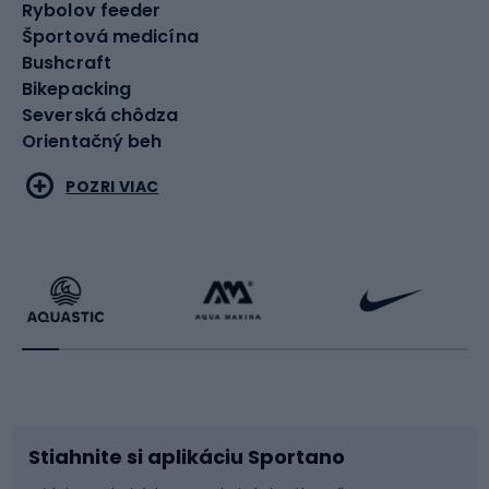
Rybolov feeder
Športová medicína
Bushcraft
Bikepacking
Severská chôdza
Orientačný beh
Bojové umenia
POZRI VIAC
Box
MMA
Karate
Oblečenie na bojové športy
Chrániče pre bojové športy
Príslušenstvo pre bojové športy
Korčuľovanie
Kolobežky
Kolieskové korčule
Inline korčule
Skateboardy
Stiahnite si aplikáciu Sportano
Chrániče na inline korčule