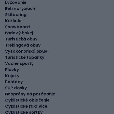
Lyžovanie
Beh na lyžiach
Skitouring
Korčule
Snowboard
Ľadový hokej
Turistická obuv
Trekingová obuv
Vysokohorská obuv
Turistické topánky
Vodné športy
Plavky
Kajaky
Pontóny
SUP dosky
Neoprény na potápanie
Cyklistické oblečenie
Cyklistické rukavice
Cyklistické šortky