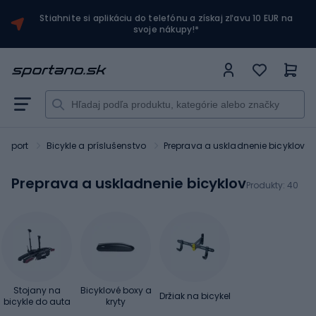
Stiahnite si aplikáciu do telefónu a získaj zľavu 10 EUR na
svoje nákupy!*
Sport
Bicykle a príslušenstvo
Preprava a uskladnenie bicyklov
Preprava a uskladnenie bicyklov
Produkty:
40
Stojany na
Bicyklové boxy a
Držiak na bicykel
bicykle do auta
kryty