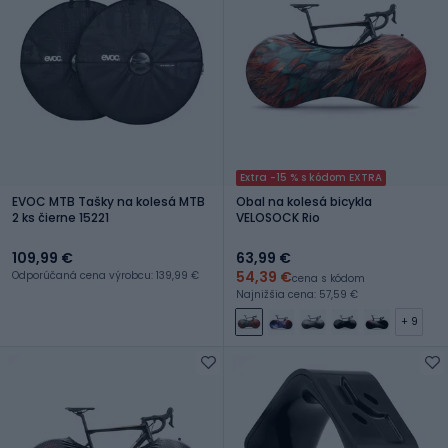
Extra -15 % s kódom EXTRA
EVOC MTB Tašky na kolesá MTB
Obal na kolesá bicykla
2 ks čierne 15221
VELOSOCK Rio
109,99 €
63,99 €
54,39 €
Odporúčaná cena výrobcu: 139,99 €
cena s kódom
Najnižšia cena: 57,59 €
+ 9