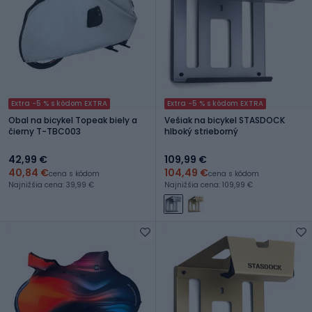
Extra -5 % s kódom EXTRA
Extra -5 % s kódom EXTRA
Obal na bicykel Topeak biely a
Vešiak na bicykel STASDOCK
čierny T-TBC003
hlboký strieborný
42,99 €
109,99 €
40,84 €
104,49 €
cena s kódom
cena s kódom
Najnižšia cena: 39,99 €
Najnižšia cena: 109,99 €