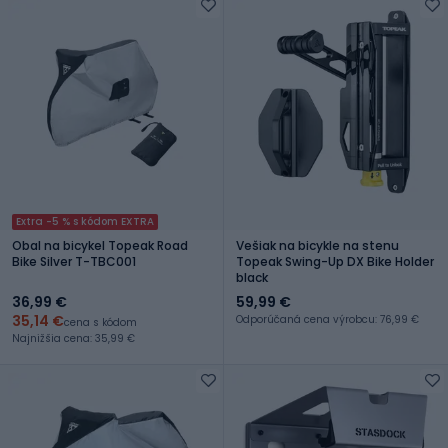
Extra -5 % s kódom EXTRA
Obal na bicykel Topeak Road
Vešiak na bicykle na stenu
Bike Silver T-TBC001
Topeak Swing-Up DX Bike Holder
black
36,99 €
59,99 €
35,14 €
Odporúčaná cena výrobcu: 76,99 €
cena s kódom
Najnižšia cena: 35,99 €