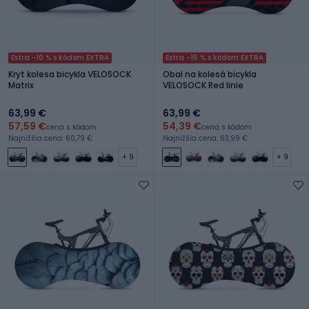
Extra -10 % s kódom EXTRA
Extra -15 % s kódom EXTRA
Kryt kolesa bicykla VELOSOCK
Obal na kolesá bicykla
Matrix
VELOSOCK Red linie
63,99 €
63,99 €
57,59 €
54,39 €
cena s kódom
cena s kódom
Najnižšia cena: 60,79 €
Najnižšia cena: 63,99 €
+ 9
+ 9