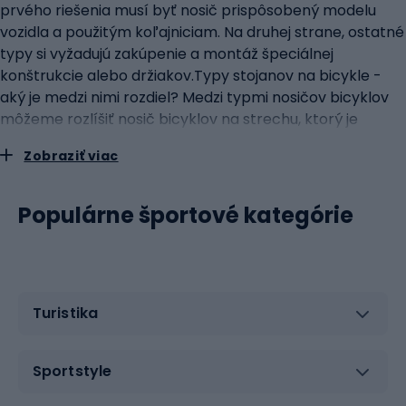
prvého riešenia musí byť nosič prispôsobený modelu
vozidla a použitým koľajniciam. Na druhej strane, ostatné
typy si vyžadujú zakúpenie a montáž špeciálnej
konštrukcie alebo držiakov.Typy stojanov na bicykle -
aký je medzi nimi rozdiel? Medzi typmi nosičov bicyklov
môžeme rozlíšiť nosič bicyklov na strechu, ktorý je
jedným z najobľúbenejších riešení. Vyžaduje si montáž
Zobraziť viac
špeciálnych tyčí na auto, na ktoré sa pripevní samotný
nosič a na ktoré možno umiestniť aj niekoľko bicyklov.
Tento model umožňuje prepravu celého bicykla alebo s
Populárne športové kategórie
odstránenými kolesami - všetko závisí od zvoleného
výrobku. Ďalším typom je nosič bicyklov na závesné
zariadenie, kde je nosič namontovaný na závesnom
zariadení automobilu a je prakticky pripravený na
Turistika
naloženie. Zvyčajne je ešte potrebné zodpovedajúcim
spôsobom nastaviť všetky úchyty a umiestniť bicykel -
na závesné zariadenie je možné namontovať niekoľko
Sportstyle
bicyklov. Niektoré modely majú možnosť sklopiť nosič
tak, aby sa dali rýchlo a pohodlne otvoriť zadné dvere