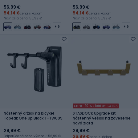
56,99 €
56,99 €
54,14 €
54,14 €
cena s kódom
cena s kódom
Najnižšia cena: 56,99 €
Najnižšia cena: 56,99 €
+ 9
+ 9
Extra -10 % s kódom EXTRA
Nástenný držiak na bicykel
STASDOCK Upgrade Kit
Topeak One Up Black T-TW009
Nástenný vešiak na zavesenie
nová zlatá
29,99 €
29,99 €
26,99 €
Odporúčaná cena výrobcu: 56,99 €
cena s kódom