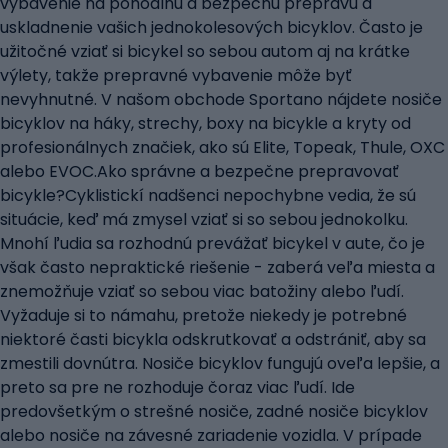
vybavenie na pohodlnú a bezpečnú prepravu a
uskladnenie vašich jednokolesových bicyklov. Často je
užitočné vziať si bicykel so sebou autom aj na krátke
výlety, takže prepravné vybavenie môže byť
nevyhnutné. V našom obchode Sportano nájdete nosiče
bicyklov na háky, strechy, boxy na bicykle a kryty od
profesionálnych značiek, ako sú Elite, Topeak, Thule, OXC
alebo EVOC.Ako správne a bezpečne prepravovať
bicykle?Cyklistickí nadšenci nepochybne vedia, že sú
situácie, keď má zmysel vziať si so sebou jednokolku.
Mnohí ľudia sa rozhodnú prevážať bicykel v aute, čo je
však často nepraktické riešenie - zaberá veľa miesta a
znemožňuje vziať so sebou viac batožiny alebo ľudí.
Vyžaduje si to námahu, pretože niekedy je potrebné
niektoré časti bicykla odskrutkovať a odstrániť, aby sa
zmestili dovnútra. Nosiče bicyklov fungujú oveľa lepšie, a
preto sa pre ne rozhoduje čoraz viac ľudí. Ide
predovšetkým o strešné nosiče, zadné nosiče bicyklov
alebo nosiče na závesné zariadenie vozidla. V prípade