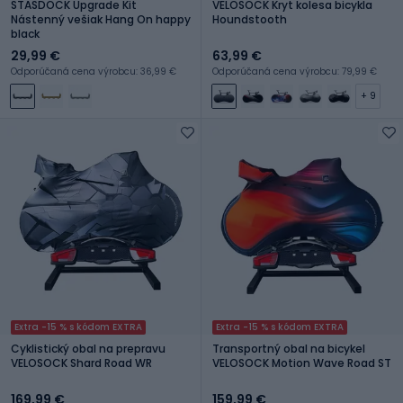
STASDOCK Upgrade Kit
VELOSOCK Kryt kolesa bicykla
Nástenný vešiak Hang On happy
Houndstooth
black
29,99 €
63,99 €
Odporúčaná cena výrobcu: 36,99 €
Odporúčaná cena výrobcu: 79,99 €
+ 9
Extra -15 % s kódom EXTRA
Extra -15 % s kódom EXTRA
Cyklistický obal na prepravu
Transportný obal na bicykel
VELOSOCK Shard Road WR
VELOSOCK Motion Wave Road ST
169,99 €
159,99 €