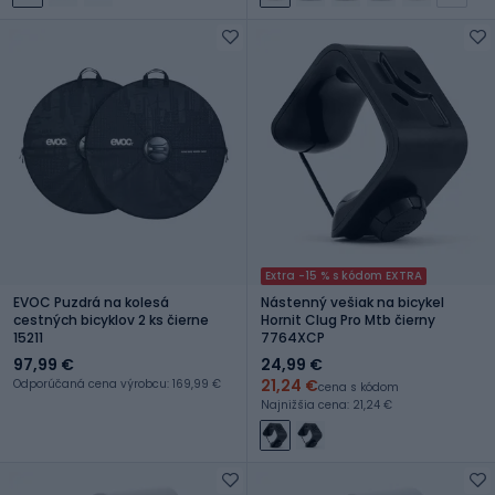
Extra -15 % s kódom EXTRA
EVOC Puzdrá na kolesá
Nástenný vešiak na bicykel
cestných bicyklov 2 ks čierne
Hornit Clug Pro Mtb čierny
15211
7764XCP
97,99 €
24,99 €
21,24 €
Odporúčaná cena výrobcu: 169,99 €
cena s kódom
Najnižšia cena: 21,24 €