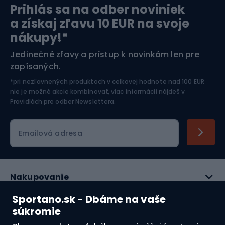
Prihlás sa na odber noviniek
Orientačný beh
Lyžovanie
a získaj zľavu 10 EUR na svoje
nákupy!*
Športová elektronika
Jedinečné zľavy a prístup k novinkám len pre
zapísaných.
Jazdectvo
*pri nezľavnených produktoch v celkovej hodnote nad 100 EUR
nie je možné akcie kombinovať, viac informácií nájdeš v
Pravidlách pre odber Newslettera
.
Emailová adresa
Nakupovanie
Sportano.sk - Dbáme na vaše
Služby zákazníkom
súkromie