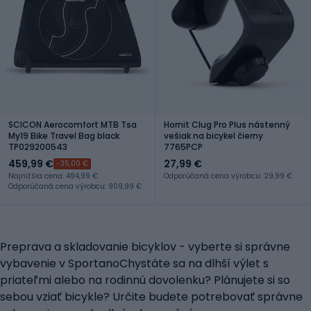
SCICON Aerocomfort MTB Tsa
Hornit Clug Pro Plus nástenný
My19 Bike Travel Bag black
vešiak na bicykel čierny
TP029200543
7765PCP
459,99 €
27,99 €
-35,00 €
Najnižšia cena: 494,99 €
Odporúčaná cena výrobcu: 29,99 €
Odporúčaná cena výrobcu: 909,99 €
Preprava a skladovanie bicyklov - vyberte si správne
vybavenie v SportanoChystáte sa na dlhší výlet s
priateľmi alebo na rodinnú dovolenku? Plánujete si so
sebou vziať bicykle? Určite budete potrebovať správne