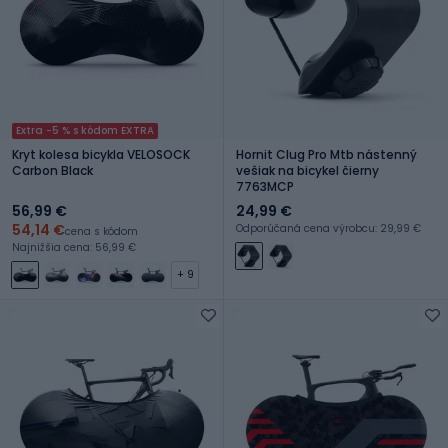
Extra -5 % s kódom EXTRA
Kryt kolesa bicykla VELOSOCK
Hornit Clug Pro Mtb nástenný
Carbon Black
vešiak na bicykel čierny
7763MCP
56,99 €
24,99 €
54,14 €
Odporúčaná cena výrobcu: 29,99 €
cena s kódom
Najnižšia cena: 56,99 €
+ 9