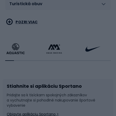
Turistická obuv
Vodné športy
Bojové umenia
POZRI VIAC
Cyklistické oblečenie
Korčuľovanie
Beh
Raketové športy
Bicykle
Cyklistická obuv
Stiahnite si aplikáciu Sportano
Príslušenstvo k bicyklom
Sane a kĺzačky
Pridajte sa k tisíckam spokojných zákazníkov
a vychutnajte si pohodlné nakupovanie športové
Časti bicyklov
Snowboard
vybavenie
Objavte aplikáciu Sportano >