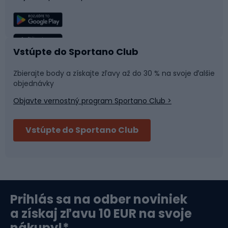
Lezenie
Turistické oblečenie
Rybolov
Plávanie
Vstúpte do Sportano Club
Športová medicína
Tímové športy
Zbierajte body a získajte zľavy až do 30 % na svoje ďalšie
objednávky
Objavte vernostný program Sportano Club >
Bushcraft
Fitness a posilňovňa
Vstúpte do Sportano Club
Bikepacking
Cyklistické prilby
Severská chôdza
Skitouring
Prihlás sa na odber noviniek
Orientačný beh
Lyžovanie
a získaj zľavu 10 EUR na svoje
nákupy!*