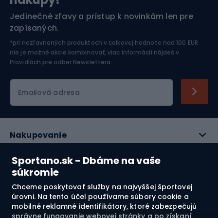
Športová elektronika
Jedinečné zľavy a prístup k novinkám len pre
zapísaných.
Jazdectvo
*pri nezľavnených produktoch v celkovej hodnote nad 100 EUR
nie je možné akcie kombinovať, viac informácií nájdeš v
Pravidlách pre odber Newslettera
.
Emailová adresa
Nakupovanie
Služby zákazníkom
Sportano.sk - Dbáme na vaše
súkromie
Právne informácie
Chceme poskytovať služby na najvyššej športovej
úrovni. Na tento účel používame súbory cookie a
O nás
mobilné reklamné identifikátory, ktoré zabezpečujú
správne fungovanie webovej stránky a po získaní