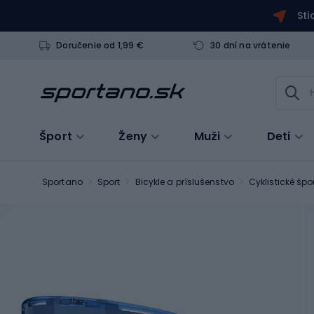
Sti
Doručenie od 1,99 €
30 dní na vrátenie
Šport
Ženy
Muži
Deti
Sportano
Sport
Bicykle a príslušenstvo
Cyklistické špo