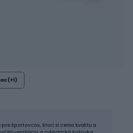
iac (+1)
pre športovcov, ktorí si cenia kvalitu a
očilá ventilácia a cylindrická šošovka