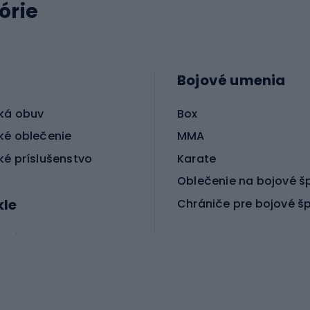
órie
Bojové umenia
ká obuv
Box
ké oblečenie
MMA
ké príslušenstvo
Karate
Oblečenie na bojové š
kle
Chrániče pre bojové š
ické bicykle
le MTB
Korčuľovanie
é bicykle
gové bicykle
Kolobežky