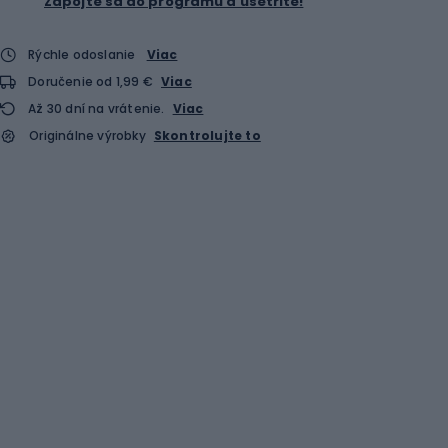
Zapojte sa do programu a ušetrite!
Rýchle odoslanie
Viac
Doručenie od 1,99 €
Viac
Až 30 dní na vrátenie.
Viac
Originálne výrobky
Skontrolujte to