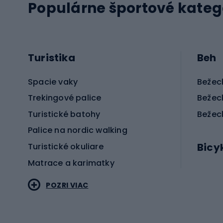
Populárne športové kateg
Turistika
Beh
Spacie vaky
Bežec
Trekingové palice
Bežec
Turistické batohy
Bežec
Palice na nordic walking
Bicy
Turistické okuliare
Matrace a karimatky
Elektr
POZRI VIAC
Bicyk
Sportstyle
Cestn
Oblečenie v športovom štýle
Trekin