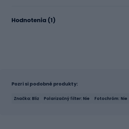
Hodnotenia (
1
)
Pozri si podobné produkty:
Značka: Bliz
Polarizačný filter: Nie
Fotochróm: Nie