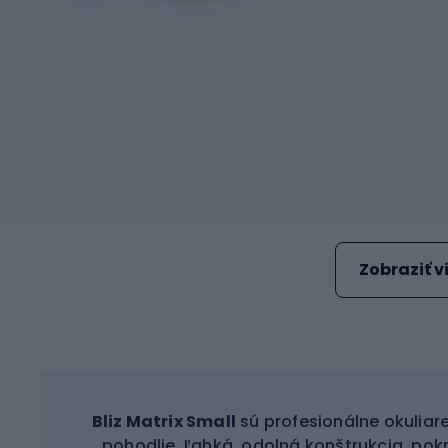
Zobraziť v
Bliz Matrix Small
sú profesionálne okuliare 
pohodlie. Ľahká, odolná konštrukcia, pokr