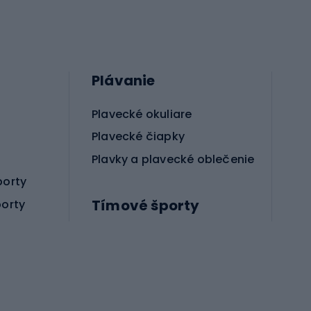
Plávanie
Plavecké okuliare
Plavecké čiapky
Plavky a plavecké oblečenie
porty
Tímové športy
porty
Príslušenstvo pre bojové športy
Futbalové topánky
Hádzanárske topánky
Futbalové lopty
Futbalové bránky