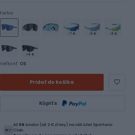
Farba
-7 €
-3 €
-3 €
+4 €
Veľkosť
OS
Pridať do košíka
Množstvo
Kúpiť s
Až
59
bodov (až 2 € zľavy) na váš účet Sportano
Club.