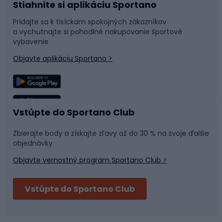
Stiahnite si aplikáciu Sportano
Príslušenstvo k bicyklom
Sane a kĺzačky
Pridajte sa k tisíckam spokojných zákazníkov
a vychutnajte si pohodlné nakupovanie športové
Časti bicyklov
Snowboard
vybavenie
Objavte aplikáciu Sportano >
Lezenie
Turistické oblečenie
Rybolov
Plávanie
Vstúpte do Sportano Club
Športová medicína
Tímové športy
Zbierajte body a získajte zľavy až do 30 % na svoje ďalšie
objednávky
Objavte vernostný program Sportano Club >
Bushcraft
Fitness a posilňovňa
Vstúpte do Sportano Club
Bikepacking
Cyklistické prilby