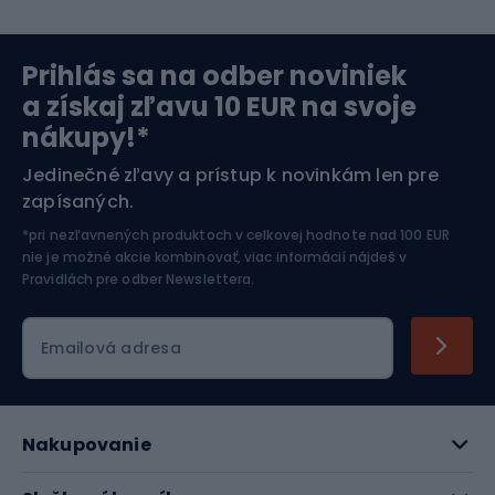
Severská chôdza
Skitouring
Prihlás sa na odber noviniek
Orientačný beh
Lyžovanie
a získaj zľavu 10 EUR na svoje
nákupy!*
Športová elektronika
Jedinečné zľavy a prístup k novinkám len pre
zapísaných.
Jazdectvo
*pri nezľavnených produktoch v celkovej hodnote nad 100 EUR
nie je možné akcie kombinovať, viac informácií nájdeš v
Pravidlách pre odber Newslettera
.
Emailová adresa
Nakupovanie