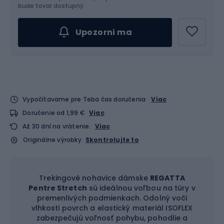
Vyber veľkosť...
bude tovar dostupný.
Upozorni ma
Vypočítavame pre Teba čas doručenia
Viac
Doručenie od 1,99 €
Viac
Až 30 dní na vrátenie.
Viac
Originálne výrobky
Skontrolujte to
Trekingové nohavice dámske
REGATTA
Pentre Stretch
sú ideálnou voľbou na túry v
premenlivých podmienkach. Odolný voči
vlhkosti povrch a elastický materiál ISOFLEX
zabezpečujú voľnosť pohybu, pohodlie a