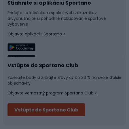
Stiahnite si aplikáciu Sportano
Príslušenstvo k bicyklom
Sane a kĺzačky
Pridajte sa k tisíckam spokojných zákazníkov
a vychutnajte si pohodlné nakupovanie športové
Časti bicyklov
Snowboard
vybavenie
Objavte aplikáciu Sportano >
Lezenie
Turistické oblečenie
Rybolov
Plávanie
Vstúpte do Sportano Club
Športová medicína
Tímové športy
Zbierajte body a získajte zľavy až do 30 % na svoje ďalšie
objednávky
Objavte vernostný program Sportano Club >
Bushcraft
Fitness a posilňovňa
Vstúpte do Sportano Club
Bikepacking
Cyklistické prilby