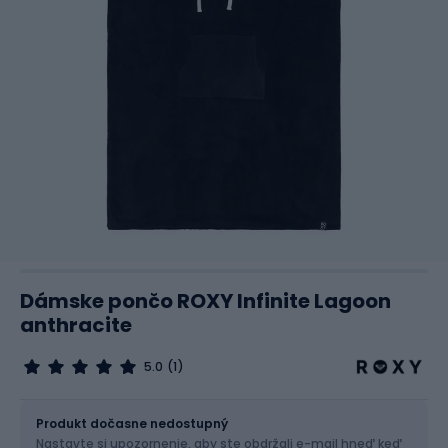
Dámske pončo ROXY Infinite Lagoon
anthracite
5.0
(1)
Veľkosť
151 x 83 cm
Produkt dočasne nedostupný
Nastavte si upozornenie, aby ste obdržali e-mail hneď keď