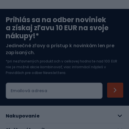
Severská chôdza
Skitouring
Prihlás sa na odber noviniek
Orientačný beh
Lyžovanie
a získaj zľavu 10 EUR na svoje
nákupy!*
Športová elektronika
Jedinečné zľavy a prístup k novinkám len pre
zapísaných.
Jazdectvo
*pri nezľavnených produktoch v celkovej hodnote nad 100 EUR
nie je možné akcie kombinovať, viac informácií nájdeš v
Pravidlách pre odber Newslettera
.
Emailová adresa
Nakupovanie