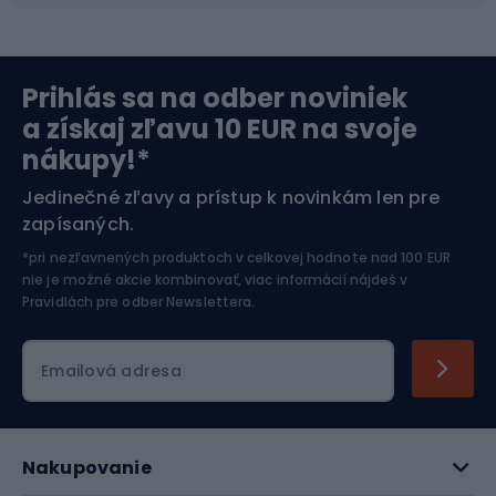
Severská chôdza
Skitouring
Prihlás sa na odber noviniek
Orientačný beh
Lyžovanie
a získaj zľavu 10 EUR na svoje
nákupy!*
Športová elektronika
Jedinečné zľavy a prístup k novinkám len pre
zapísaných.
Jazdectvo
*pri nezľavnených produktoch v celkovej hodnote nad 100 EUR
nie je možné akcie kombinovať, viac informácií nájdeš v
Pravidlách pre odber Newslettera
.
Emailová adresa
Nakupovanie