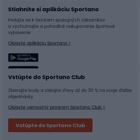
Stiahnite si aplikáciu Sportano
Príslušenstvo k bicyklom
Sane a kĺzačky
Pridajte sa k tisíckam spokojných zákazníkov
a vychutnajte si pohodlné nakupovanie športové
Časti bicyklov
Snowboard
vybavenie
Objavte aplikáciu Sportano >
Lezenie
Turistické oblečenie
Rybolov
Plávanie
Vstúpte do Sportano Club
Športová medicína
Tímové športy
Zbierajte body a získajte zľavy až do 30 % na svoje ďalšie
objednávky
Objavte vernostný program Sportano Club >
Bushcraft
Fitness a posilňovňa
Vstúpte do Sportano Club
Bikepacking
Cyklistické prilby