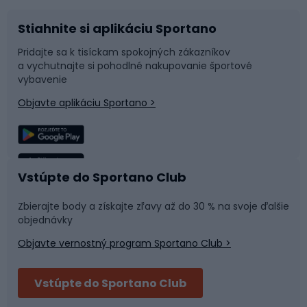
Stiahnite si aplikáciu Sportano
Príslušenstvo k bicyklom
Sane a kĺzačky
Pridajte sa k tisíckam spokojných zákazníkov
a vychutnajte si pohodlné nakupovanie športové
Časti bicyklov
Snowboard
vybavenie
Objavte aplikáciu Sportano >
Lezenie
Turistické oblečenie
Rybolov
Plávanie
Vstúpte do Sportano Club
Športová medicína
Tímové športy
Zbierajte body a získajte zľavy až do 30 % na svoje ďalšie
objednávky
Objavte vernostný program Sportano Club >
Bushcraft
Fitness a posilňovňa
Vstúpte do Sportano Club
Bikepacking
Cyklistické prilby