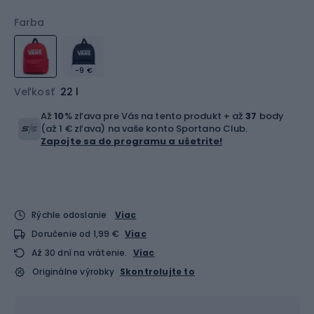
Farba
-9 €
Veľkosť
22 l
Až
10
% zľava pre Vás na tento produkt + až
37
body
(až 1 € zľava) na vaše konto Sportano Club.
Zapojte sa do programu a ušetrite!
Rýchle odoslanie
Viac
Doručenie od 1,99 €
Viac
Až 30 dní na vrátenie.
Viac
Originálne výrobky
Skontrolujte to