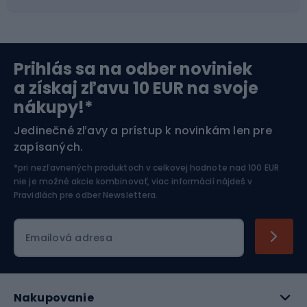
Severská chôdza
Skitouring
Prihlás sa na odber noviniek
Orientačný beh
Lyžovanie
a získaj zľavu 10 EUR na svoje
nákupy!*
Športová elektronika
Jedinečné zľavy a prístup k novinkám len pre
zapísaných.
Jazdectvo
*pri nezľavnených produktoch v celkovej hodnote nad 100 EUR
nie je možné akcie kombinovať, viac informácií nájdeš v
Pravidlách pre odber Newslettera
.
Emailová adresa
Nakupovanie