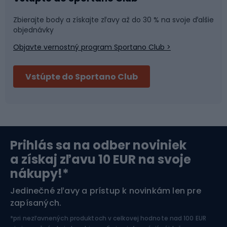
Športová medicína
Tímové športy
Zbierajte body a získajte zľavy až do 30 % na svoje ďalšie
objednávky
Objavte vernostný program Sportano Club >
Bushcraft
Fitness a posilňovňa
Vstúpte do Sportano Club
Bikepacking
Cyklistické prilby
Severská chôdza
Skitouring
Prihlás sa na odber noviniek
Orientačný beh
Lyžovanie
a získaj zľavu 10 EUR na svoje
nákupy!*
Športová elektronika
Jedinečné zľavy a prístup k novinkám len pre
zapísaných.
Jazdectvo
*pri nezľavnených produktoch v celkovej hodnote nad 100 EUR