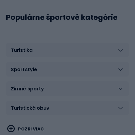
Populárne športové kategórie
Turistika
Sportstyle
Zimné športy
Turistická obuv
Vodné športy
Bojové umenia
POZRI VIAC