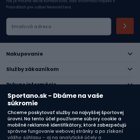
nie je možné akcie kombinovať, viac informácií nájdeš v
Pravidlách pre odber Newslettera
.
Emailová adresa
Nakupovanie
Služby zákazníkom
Právne informácie
Sportano.sk - Dbáme na vaše
O nás
súkromie
Chceme poskytovať služby na najvyššej športovej
Pozrite si naše recenzie
úrovni. Na tento účel používame súbory cookie a
mobilné reklamné identifikátory, ktoré zabezpečujú
správne fungovanie webovej stránky a po získaní
4.7
vášho súhlasu – aj na analytické účely a