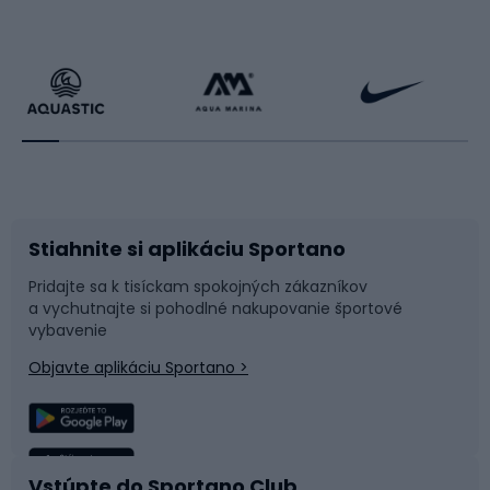
Cyklistické oblečenie
Korčuľovanie
Beh
Raketové športy
Bicykle
Cyklistická obuv
Stiahnite si aplikáciu Sportano
Príslušenstvo k bicyklom
Sane a kĺzačky
Pridajte sa k tisíckam spokojných zákazníkov
a vychutnajte si pohodlné nakupovanie športové
Časti bicyklov
Snowboard
vybavenie
Objavte aplikáciu Sportano >
Lezenie
Turistické oblečenie
Rybolov
Plávanie
Vstúpte do Sportano Club