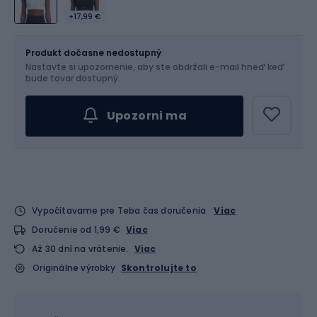
+17,99 €
Veľkosť
Veľkostná tabuľka
Produkt dočasne nedostupný
Nastavte si upozornenie, aby ste obdržali e-mail hneď keď
Vyber veľkosť...
bude tovar dostupný.
Upozorni ma
Vypočítavame pre Teba čas doručenia
Viac
Doručenie od 1,99 €
Viac
Až 30 dní na vrátenie.
Viac
Originálne výrobky
Skontrolujte to