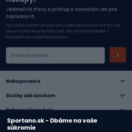
Športová elektronika
Jedinečné zľavy a prístup k novinkám len pre
zapísaných.
Jazdectvo
*pri nezľavnených produktoch v celkovej hodnote nad 100 EUR
nie je možné akcie kombinovať, viac informácií nájdeš v
Pravidlách pre odber Newslettera
.
Emailová adresa
Nakupovanie
Služby zákazníkom
Právne informácie
Sportano.sk - Dbáme na vaše
O nás
súkromie