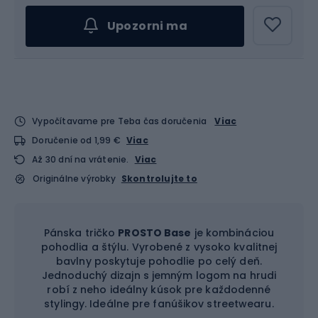
Upozorni ma
Vypočítavame pre Teba čas doručenia
Viac
Doručenie od 1,99 €
Viac
Až 30 dní na vrátenie.
Viac
Originálne výrobky
Skontrolujte to
Pánska tričko
PROSTO Base
je kombináciou
pohodlia a štýlu. Vyrobené z vysoko kvalitnej
bavlny poskytuje pohodlie po celý deň.
Jednoduchý dizajn s jemným logom na hrudi
robí z neho ideálny kúsok pre každodenné
stylingy. Ideálne pre fanúšikov streetwearu.