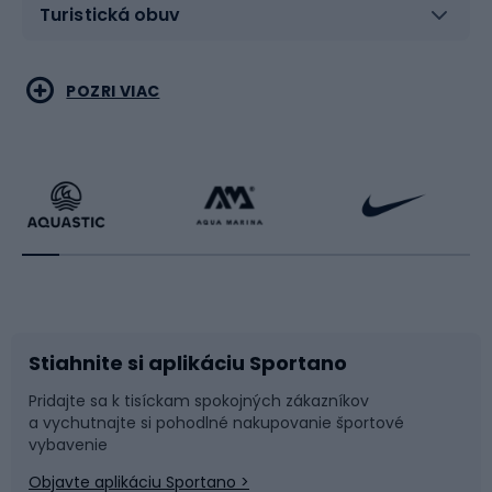
Turistická obuv
Vodné športy
Bojové umenia
POZRI VIAC
Cyklistické oblečenie
Korčuľovanie
Beh
Raketové športy
Bicykle
Cyklistická obuv
Stiahnite si aplikáciu Sportano
Príslušenstvo k bicyklom
Sane a kĺzačky
Pridajte sa k tisíckam spokojných zákazníkov
a vychutnajte si pohodlné nakupovanie športové
Časti bicyklov
Snowboard
vybavenie
Objavte aplikáciu Sportano >