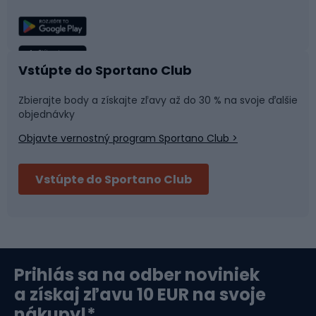
Lezenie
Turistické oblečenie
Rybolov
Plávanie
Vstúpte do Sportano Club
Športová medicína
Tímové športy
Zbierajte body a získajte zľavy až do 30 % na svoje ďalšie
objednávky
Objavte vernostný program Sportano Club >
Bushcraft
Fitness a posilňovňa
Vstúpte do Sportano Club
Bikepacking
Cyklistické prilby
Severská chôdza
Skitouring
Prihlás sa na odber noviniek
Orientačný beh
Lyžovanie
a získaj zľavu 10 EUR na svoje
nákupy!*