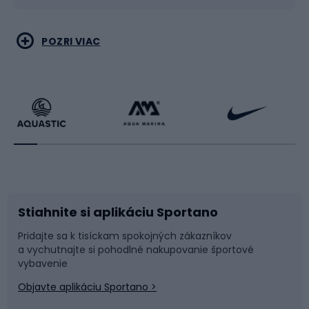
Vodné športy
Bojové umenia
POZRI VIAC
Cyklistické oblečenie
Korčuľovanie
Beh
Raketové športy
Bicykle
Cyklistická obuv
Stiahnite si aplikáciu Sportano
Príslušenstvo k bicyklom
Sane a kĺzačky
Pridajte sa k tisíckam spokojných zákazníkov
a vychutnajte si pohodlné nakupovanie športové
Časti bicyklov
Snowboard
vybavenie
Objavte aplikáciu Sportano >
Lezenie
Turistické oblečenie