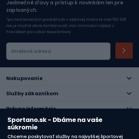
Jedinečné zľavy a prístup k novinkám len pre
zapísaných.
Jazdectvo
*pri nezľavnených produktoch v celkovej hodnote nad 100 EUR
nie je možné akcie kombinovať, viac informácií nájdeš v
Pravidlách pre odber Newslettera
.
Emailová adresa
Nakupovanie
Služby zákazníkom
Právne informácie
Sportano.sk - Dbáme na vaše
O nás
súkromie
Chceme poskytovať služby na najvyššej športovej