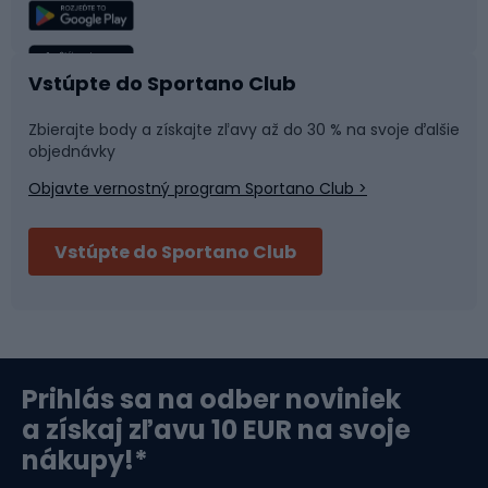
Rybolov
Plávanie
Vstúpte do Sportano Club
Športová medicína
Tímové športy
Zbierajte body a získajte zľavy až do 30 % na svoje ďalšie
objednávky
Objavte vernostný program Sportano Club >
Bushcraft
Fitness a posilňovňa
Vstúpte do Sportano Club
Bikepacking
Cyklistické prilby
Severská chôdza
Skitouring
Prihlás sa na odber noviniek
Orientačný beh
Lyžovanie
a získaj zľavu 10 EUR na svoje
nákupy!*
Športová elektronika