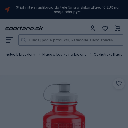
Stiahnite si aplikáciu do telefónu a získaj zľavu 10 EUR na
svoje nákupy!*
lušenstvo k bicyklom
Fľaše a košíky na bidóny
Cyklistické fľaše