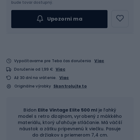
bude tovar dostupný.
Upozorni ma
Vypočítavame pre Teba čas doručenia
Viac
Doručenie od 1,99 €
Viac
Až 30 dní na vrátenie.
Viac
Originálne výrobky
Skontrolujte to
Bidon
Elite Vintage Elite 500 ml
je ľahký
model s retro dizajnom, vyrobený z mäkkého
materiálu, ktorý uľahčuje stláčanie. Má väčší
náustok a zátku pripevnenú k viečku. Pasuje
do držiakov s priemerom 7,4 cm.