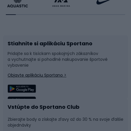
Beh
Raketové športy
Bicykle
Cyklistická obuv
Stiahnite si aplikáciu Sportano
Príslušenstvo k bicyklom
Sane a kĺzačky
Pridajte sa k tisíckam spokojných zákazníkov
a vychutnajte si pohodlné nakupovanie športové
Časti bicyklov
Snowboard
vybavenie
Objavte aplikáciu Sportano >
Lezenie
Turistické oblečenie
Rybolov
Plávanie
Vstúpte do Sportano Club
Športová medicína
Tímové športy
Zbierajte body a získajte zľavy až do 30 % na svoje ďalšie
objednávky