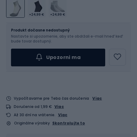
+24,99 €
+24,99 €
Veľkosť
Veľkostná tabuľka
Produkt dočasne nedostupný
Nastavte si upozornenie, aby ste obdržali e-mail hneď keď
Vyber veľkosť...
bude tovar dostupný.
Upozorni ma
Vypočítavame pre Teba čas doručenia
Viac
Doručenie od 1,99 €
Viac
Až 30 dní na vrátenie.
Viac
Originálne výrobky
Skontrolujte to