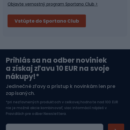
Objavte vernostný program Sportano Club >
Bushcraft
Fitness a posilňovňa
Vstúpte do Sportano Club
Bikepacking
Cyklistické prilby
Severská chôdza
Skitouring
Prihlás sa na odber noviniek
Orientačný beh
Lyžovanie
a získaj zľavu 10 EUR na svoje
nákupy!*
Športová elektronika
Jedinečné zľavy a prístup k novinkám len pre
zapísaných.
Jazdectvo
*pri nezľavnených produktoch v celkovej hodnote nad 100 EUR
nie je možné akcie kombinovať, viac informácií nájdeš v
Pravidlách pre odber Newslettera
.