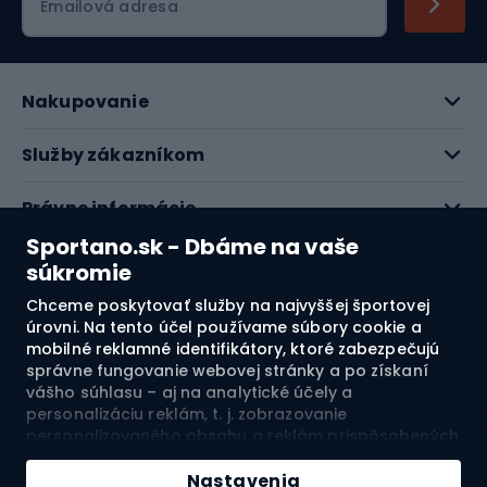
Emailová adresa
Nakupovanie
Služby zákazníkom
Právne informácie
Sportano.sk - Dbáme na vaše
O nás
súkromie
Chceme poskytovať služby na najvyššej športovej
Pozrite si naše recenzie
úrovni. Na tento účel používame súbory cookie a
mobilné reklamné identifikátory, ktoré zabezpečujú
správne fungovanie webovej stránky a po získaní
4.7
vášho súhlasu – aj na analytické účely a
personalizáciu reklám, t. j. zobrazovanie
personalizovaného obsahu a reklám prispôsobených
Doprava do:
SK
vašim záujmom a meranie ich účinnosti. Súbory
cookie a mobilné reklamné identifikátory môžu byť
Nastavenia