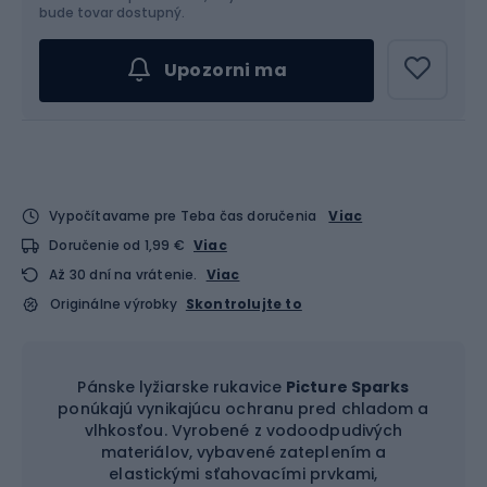
Vyber veľkosť...
bude tovar dostupný.
Upozorni ma
Vypočítavame pre Teba čas doručenia
Viac
Doručenie od 1,99 €
Viac
Až 30 dní na vrátenie.
Viac
Originálne výrobky
Skontrolujte to
Pánske lyžiarske rukavice
Picture Sparks
ponúkajú vynikajúcu ochranu pred chladom a
vlhkosťou. Vyrobené z vodoodpudivých
materiálov, vybavené zateplením a
elastickými sťahovacími prvkami,