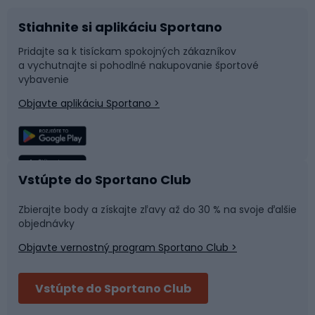
Stiahnite si aplikáciu Sportano
Príslušenstvo k bicyklom
Sane a kĺzačky
Pridajte sa k tisíckam spokojných zákazníkov
a vychutnajte si pohodlné nakupovanie športové
Časti bicyklov
Snowboard
vybavenie
Objavte aplikáciu Sportano >
Lezenie
Turistické oblečenie
Rybolov
Plávanie
Vstúpte do Sportano Club
Športová medicína
Tímové športy
Zbierajte body a získajte zľavy až do 30 % na svoje ďalšie
objednávky
Objavte vernostný program Sportano Club >
Bushcraft
Fitness a posilňovňa
Vstúpte do Sportano Club
Bikepacking
Cyklistické prilby