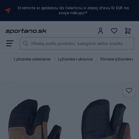
Stiahnite si aplikáciu do telefónu a získaj zľavu 10 EUR na
svoje nákupy!*
orty
Lyžiarske oblečenie
Lyžiarske rukavice
Pánske lyžiarske ruk