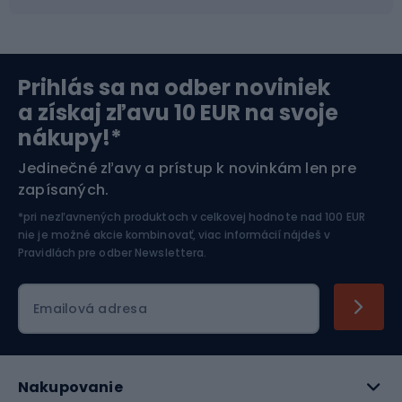
Severská chôdza
Skitouring
Prihlás sa na odber noviniek
Orientačný beh
Lyžovanie
a získaj zľavu 10 EUR na svoje
nákupy!*
Športová elektronika
Jedinečné zľavy a prístup k novinkám len pre
zapísaných.
Jazdectvo
*pri nezľavnených produktoch v celkovej hodnote nad 100 EUR
nie je možné akcie kombinovať, viac informácií nájdeš v
Pravidlách pre odber Newslettera
.
Emailová adresa
Nakupovanie